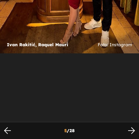
Ivan Rakitić, Raquel Mauri
Foto: Instagram
5
/
28