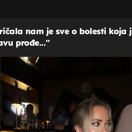
ičala nam je sve o bolesti koja j
vu prođe...''