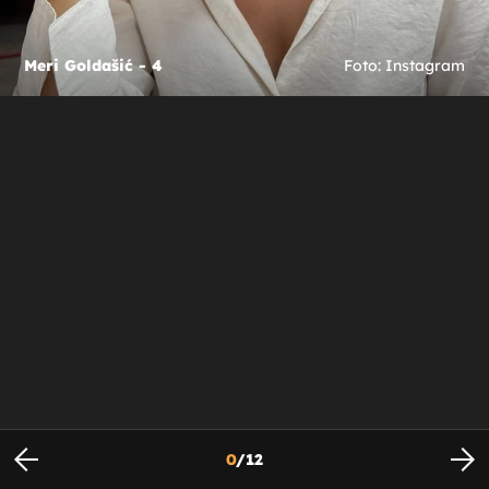
Meri Goldašić - 4
Foto: Instagram
0
/
12