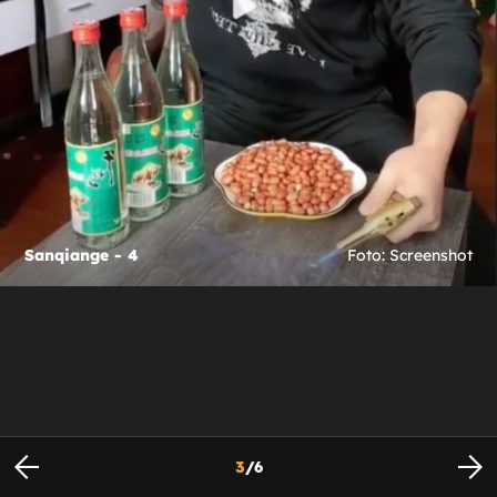
Sanqiange - 4
Foto: Screenshot
3
/
6