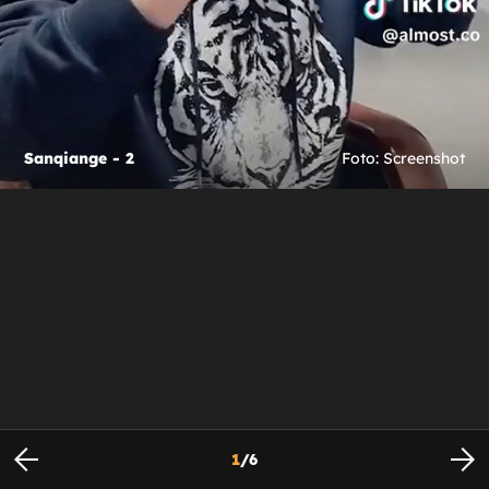
Sanqiange - 2
Foto: Screenshot
1
/
6