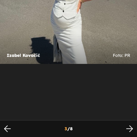
Izabel Kovačić
Foto: PR
3
/
8