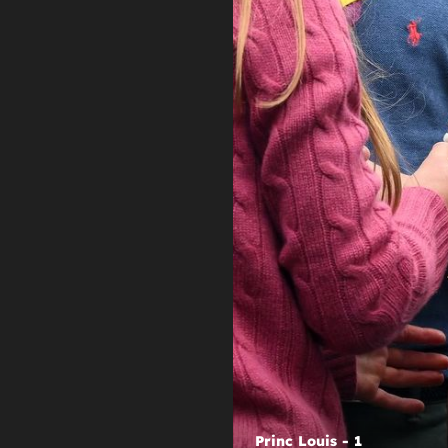
+
STRASTVENA PODRŠKA!
Princeza Charlotte pojavljivanjem 
ovom događaju dodatno je osvojila
naroda
Princ Louis - 1