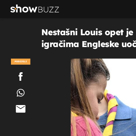
Nestašni Louis opet je 
igračima Engleske uoči 
PODIJELI
POGLEDAJ