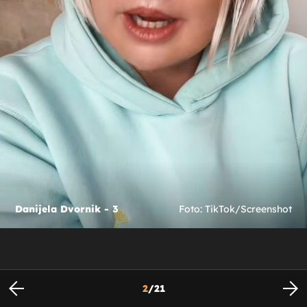
Danijela Dvornik - 3
Foto: TikTok/Screenshot
2
/
21