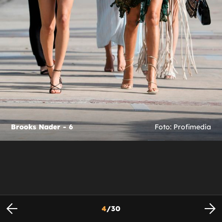
Brooks Nader - 6
Foto: Profimedia
4
/
30