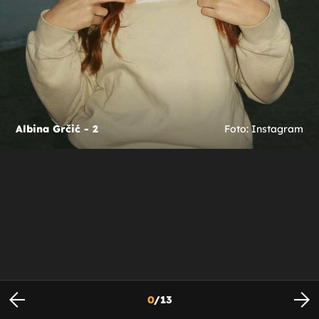
Albina Grčić - 2
Foto: Instagram
0
/
13