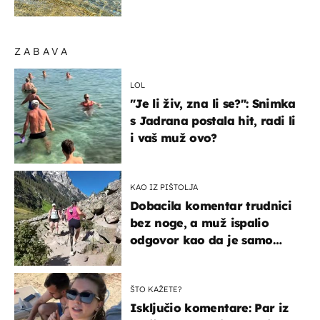
pokretljivost
ZABAVA
LOL
"Je li živ, zna li se?": Snimka
s Jadrana postala hit, radi li
i vaš muž ovo?
KAO IZ PIŠTOLJA
Dobacila komentar trudnici
bez noge, a muž ispalio
odgovor kao da je samo
čekao…
ŠTO KAŽETE?
Isključio komentare: Par iz