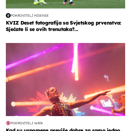
POKROVITELJ HISENSE
KVIZ Deset fotografija sa Svjetskog prvenstva:
Sjećate li se ovih trenutaka?...
kultura & zabava
POKROVITELJ WATA
Kad su uspomene previše dobre za samo jedno