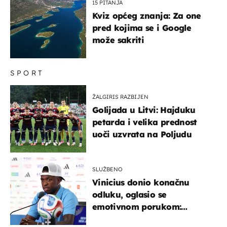
15 PITANJA
Kviz općeg znanja: Za one
pred kojima se i Google
može sakriti
SPORT
ŽALGIRIS RAZBIJEN
Golijada u Litvi: Hajduku
petarda i velika prednost
uoči uzvrata na Poljudu
SLUŽBENO
Vinicius donio konačnu
odluku, oglasio se
emotivnom porukom:
"Hvala vam svima"