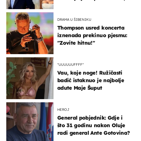
slavilo se uz Olivera i Rozgu
DRAMA U ŠIBENIKU
Thompson usred koncerta
iznenada prekinuo pjesmu:
"Zovite hitnu!"
"UUUUUUFFFF"
Vau, koje noge! Ružičasti
badić istaknuo je najbolje
adute Maje Šuput
HEROJ
General pobjednik: Gdje i
što 31 godinu nakon Oluje
radi general Ante Gotovina?