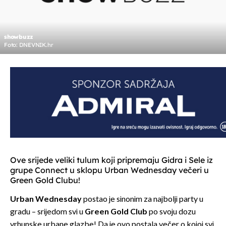
showbuzz
Foto: DNEVNIK.hr
Ove srijede veliki tulum koji pripremaju Gidra i Sele iz
grupe Connect u sklopu Urban Wednesday večeri u
Green Gold Clubu!
Urban Wednesday
postao je sinonim za najbolji party u
gradu – srijedom svi u
Green Gold Club
po svoju dozu
vrhunske urbane glazbe! Da je ovo postala večer o kojoj svi