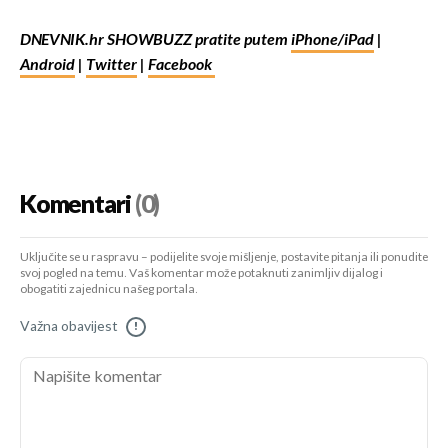
DNEVNIK.hr SHOWBUZZ pratite putem
iPhone/iPad
|
Android
|
Twitter
|
Facebook
Komentari
(0)
Uključite se u raspravu – podijelite svoje mišljenje, postavite pitanja ili ponudite
svoj pogled na temu. Vaš komentar može potaknuti zanimljiv dijalog i
obogatiti zajednicu našeg portala.
Važna obavijest
!