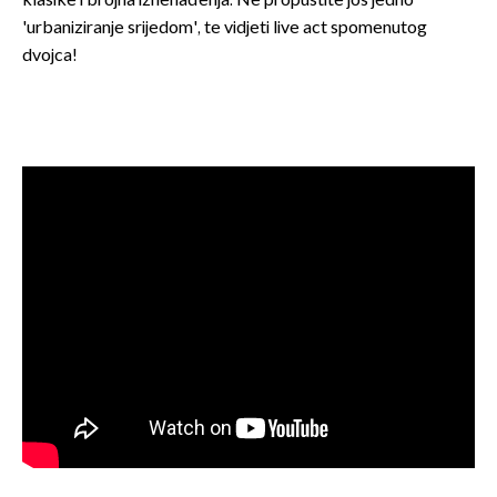
klasike i brojna iznenađenja. Ne propustite još jedno
'urbaniziranje srijedom', te vidjeti live act spomenutog
dvojca!