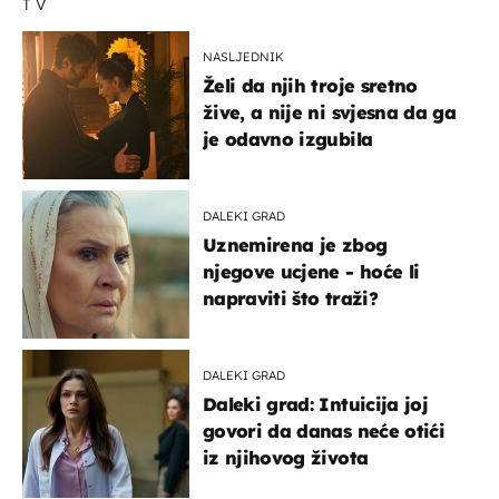
TV
NASLJEDNIK
Želi da njih troje sretno
žive, a nije ni svjesna da ga
je odavno izgubila
DALEKI GRAD
Uznemirena je zbog
njegove ucjene - hoće li
napraviti što traži?
DALEKI GRAD
Daleki grad: Intuicija joj
govori da danas neće otići
iz njihovog života