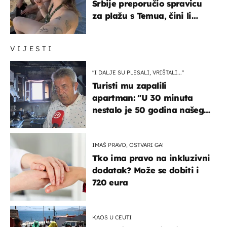
Srbije preporučio spravicu
za plažu s Temua, čini li
vam se ovo sigurnim?
VIJESTI
"I DALJE SU PLESALI, VRIŠTALI..."
Turisti mu zapalili
apartman: "U 30 minuta
nestalo je 50 godina našeg
života, supruga i ja ne
možemo oka sklopiti"
IMAŠ PRAVO, OSTVARI GA!
Tko ima pravo na inkluzivni
dodatak? Može se dobiti i
720 eura
KAOS U CEUTI