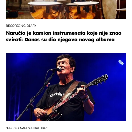
RECORDING DIARY
Naručio je kamion instrumenata koje nije znao
svirati: Danas su dio njegova novog albuma
''MORAO SAM NA MATURU''