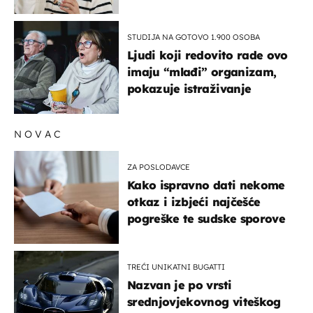
rizik od ovoga
STUDIJA NA GOTOVO 1.900 OSOBA
Ljudi koji redovito rade ovo
imaju “mlađi” organizam,
pokazuje istraživanje
NOVAC
ZA POSLODAVCE
Kako ispravno dati nekome
otkaz i izbjeći najčešće
pogreške te sudske sporove
TREĆI UNIKATNI BUGATTI
Nazvan je po vrsti
srednjovjekovnog viteškog