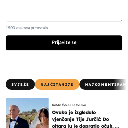
1500 znakova preostalo
Prijavite se
SVJEŽE
NAJČITANIJE
NAJKOMENTIRAN
RASKOŠNA PROSLAVA
Ovako je izgledalo
vjenčanje Tije Jurčić: Do
oltara ju je dopratio očuh, a