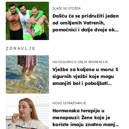
SLAŽE SE STOŽER
Daliću će se pridružiti jedan
od omiljenih Vatrenih,
pomoćnici i dalje dvoje oko
ponude
ZDRAVLJE
NAJSIGURNIJI OBLIK REKREACIJE
Vježbe za koljeno u moru: 5
sigurnih vježbi koje mogu
smanjiti bol i poboljšati
pokretljivost
NOVO ISTRAŽIVANJE
Hormonska terapija u
menopauzi: Žene koje je
koriste imaju znatno manji