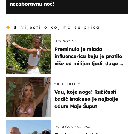
nezaboravnu noć!
3
vijesti o kojima se priča
U 27. GODINI
Preminula je mlada
influencerica koju je pratilo
više od milijun ljudi, dugo se
borila s opakom bolesti
"UUUUUUFFFF"
Vau, koje noge! Ružičasti
badić istaknuo je najbolje
adute Maje Šuput
RASKOŠNA PROSLAVA