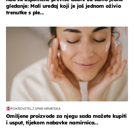
gledanje: Mali uređaj koji je još jednom oživio
trenutke s ple...
moda & ljepota
POKROVITELJ SPAR HRVATSKA
Omiljene proizvode za njegu sada možete kupiti
i usput, tijekom nabavke namirnica...