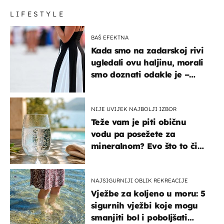
LIFESTYLE
BAŠ EFEKTNA
Kada smo na zadarskoj rivi
ugledali ovu haljinu, morali
smo doznati odakle je –
košta samo 18 eura
NIJE UVIJEK NAJBOLJI IZBOR
Teže vam je piti običnu
vodu pa posežete za
mineralnom? Evo što to čini
organizmu
NAJSIGURNIJI OBLIK REKREACIJE
Vježbe za koljeno u moru: 5
sigurnih vježbi koje mogu
smanjiti bol i poboljšati