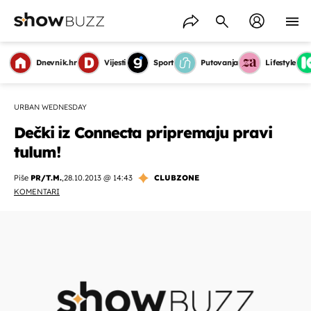
Dnevnik.hr
Vijesti
Sport
Putovanja
Lifestyle
URBAN WEDNESDAY
Dečki iz Connecta pripremaju pravi
tulum!
Piše
PR/T.M.
,
28.10.2013 @ 14:43
CLUBZONE
KOMENTARI
OMOGUĆI OBAVIJESTI