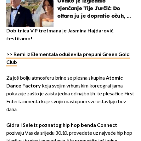
Ovako je izgledalo
vjenčanje Tije Jurčić: Do
oltara ju je dopratio očuh, a
slavilo se uz Olivera i Rozgu
Dobitnica VIP tretmana je Jasmina Hajdarović,
čestitamo!
>> Remi iz Elementala oduševila prepuni Green Gold
Club
Za još bolju atmosferu brine se plesna skupina
Atomic
Dance Factory
koja svojim vrhunskim koreografijama
pokazuje zašto je zaista jedna od najboljih, te plesačice First
Entertainmenta koje svojim nastupom sve ostavljaju bez
daha.
Gidra i Sele iz poznatog hip hop benda Connect
pozivaju Vas da srijedu 30.10. provedete uz najveće hip hop