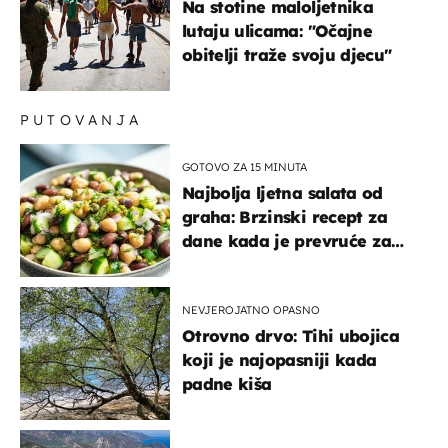
Na stotine maloljetnika
lutaju ulicama: "Očajne
obitelji traže svoju djecu"
PUTOVANJA
GOTOVO ZA 15 MINUTA
Najbolja ljetna salata od
graha: Brzinski recept za
dane kada je prevruće za
kuhanje
NEVJEROJATNO OPASNO
Otrovno drvo: Tihi ubojica
koji je najopasniji kada
padne kiša