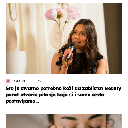
moda & ljepota
POKROVITELJ BIPA
Što je stvarno potrebno koži da zablista? Beauty
panel otvorio pitanja koja si i same često
postavljamo...
moda & ljepota