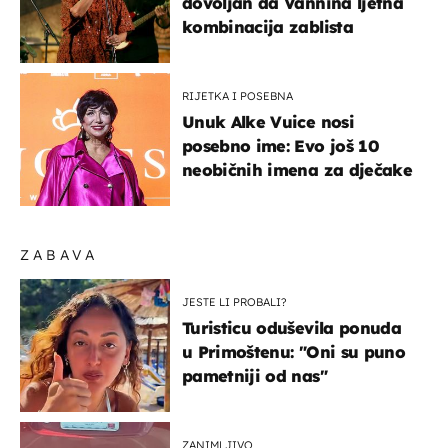
dovoljan da Vannina ljetna
kombinacija zablista
RIJETKA I POSEBNA
Unuk Alke Vuice nosi
posebno ime: Evo još 10
neobičnih imena za dječake
ZABAVA
JESTE LI PROBALI?
Turisticu oduševila ponuda
u Primoštenu: "Oni su puno
pametniji od nas"
ZANIMLJIVO