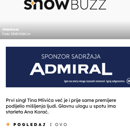
showbuzz
Foto: DNEVNIK.hr
Prvi singl Tina Mlivića već je i prije same premijere
podijelio mišljenja ljudi. Glavnu ulogu u spotu ima
starleta Ana Korać.
POGLEDAJ
I OVO