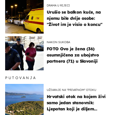
DRAMA U RIJECI
Urušio se balkon kuće, na
njemu bile dvije osobe:
"Život im je visio o koncu"
NAKON SUKOBA
FOTO Ovo je žena (36)
osumnjičena za ubojstvo
partnera (71) u Slavoniji
PUTOVANJA
UŽIVANJE NA "PRIVATNOM" OTOKU
Hrvatski otok na kojem živi
samo jedan stanovnik:
Ljepotan koji je diljem
svijeta poznat po svojem