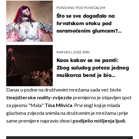
kotača
PONOVNO POD POVEĆALOM
Što se sve događalo na
hrvatskom otoku pod
osramoćenim glumcem?
Bizarni prizori i danas
izazivaju nevjericu
KAKVIH LJUDI IMA!
Kaos kakav se ne pamti:
Zbog suludog poteza jednog
muškarca bend je bio
prisiljen prekinuti nastup
Danas u podne na društvenim mrežama sada već bivše
tinejdžerske
reality
-zvijezde
premijerno je objavljen spot
za pjesmu "Mala"
Tina Mlivića
. Prvi singl koji je mlada
glazbena zvijezda snimila na društvenim je mrežama i prije
same premijere napravio
show
i
podijelio mišljenja ljudi.