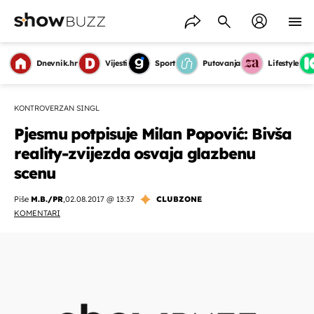
Dnevnik.hr
Vijesti
Sport
Putovanja
Lifestyle
KONTROVERZAN SINGL
Pjesmu potpisuje Milan Popović: Bivša
reality-zvijezda osvaja glazbenu
scenu
Piše
M.B./PR
,
02.08.2017 @ 13:37
CLUBZONE
KOMENTARI
OMOGUĆI OBAVIJESTI