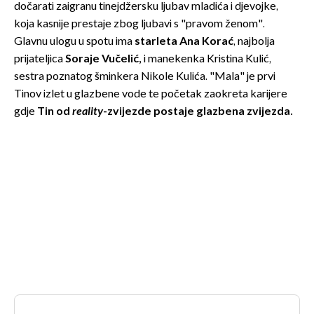
dočarati zaigranu tinejdžersku ljubav mladića i djevojke,
koja kasnije prestaje zbog ljubavi s "pravom ženom".
Glavnu ulogu u spotu ima
starleta Ana Korać
, najbolja
prijateljica
Soraje Vučelić
,
i manekenka Kristina Kulić,
sestra poznatog šminkera Nikole Kulića. "Mala" je prvi
Tinov izlet u glazbene vode te početak zaokreta karijere
gdje
Tin od
reality
-zvijezde postaje glazbena zvijezda.