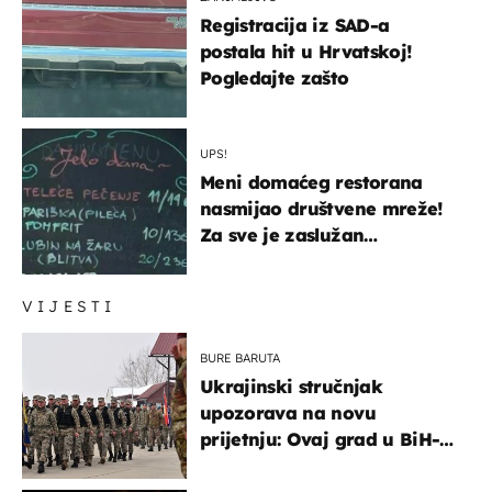
Registracija iz SAD-a
postala hit u Hrvatskoj!
Pogledajte zašto
UPS!
Meni domaćeg restorana
nasmijao društvene mreže!
Za sve je zaslužan
urnebesan naziv jela
VIJESTI
BURE BARUTA
Ukrajinski stručnjak
upozorava na novu
prijetnju: Ovaj grad u BiH-u
bi mogao biti žarište