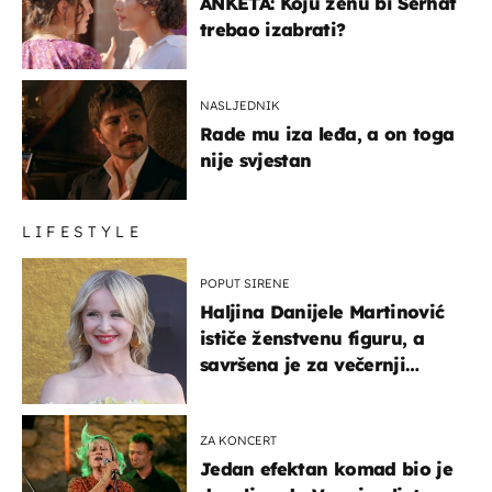
ANKETA: Koju ženu bi Serhat
trebao izabrati?
NASLJEDNIK
Rade mu iza leđa, a on toga
nije svjestan
LIFESTYLE
POPUT SIRENE
Haljina Danijele Martinović
ističe ženstvenu figuru, a
savršena je za večernji
izlazak na moru
ZA KONCERT
Jedan efektan komad bio je