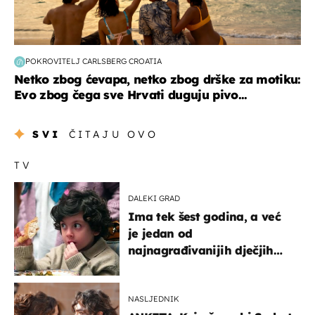
POKROVITELJ CARLSBERG CROATIA
Netko zbog ćevapa, netko zbog drške za motiku:
Evo zbog čega sve Hrvati duguju pivo...
SVI
ČITAJU OVO
TV
DALEKI GRAD
Ima tek šest godina, a već
je jedan od
najnagrađivanijih dječjih
glumaca
NASLJEDNIK