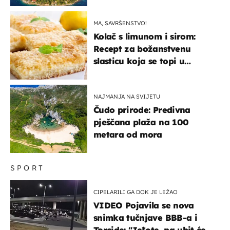
"bijelom zlatu"
MA, SAVRŠENSTVO!
Kolač s limunom i sirom:
Recept za božanstvenu
slasticu koja se topi u
ustima
NAJMANJA NA SVIJETU
Čudo prirode: Predivna
pješčana plaža na 100
metara od mora
SPORT
CIPELARILI GA DOK JE LEŽAO
VIDEO Pojavila se nova
snimka tučnjave BBB-a i
Torcide: "Je*ote, pa ubit će