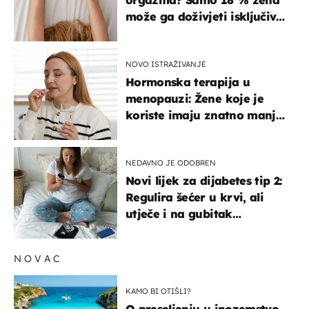
može ga doživjeti isključivo
na ovaj način
NOVO ISTRAŽIVANJE
Hormonska terapija u
menopauzi: Žene koje je
koriste imaju znatno manji
rizik od ovoga
NEDAVNO JE ODOBREN
Novi lijek za dijabetes tip 2:
Regulira šećer u krvi, ali
utječe i na gubitak
kilograma! Evo tko ga smije
uzimati i koje su nuspojave
NOVAC
KAMO BI OTIŠLI?
O preseljenju u inozemstvo