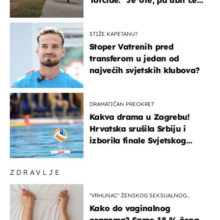
ga!"
STIŽE KAPETANU?
Stoper Vatrenih pred
transferom u jedan od
najvećih svjetskih klubova?
DRAMATIČAN PREOKRET
Kakva drama u Zagrebu!
Hrvatska srušila Srbiju i
izborila finale Svjetskog
prvenstva
ZDRAVLJE
"VRHUNAC" ŽENSKOG SEKSUALNOG
ISKUSTVA
Kako do vaginalnog
orgazma? Samo 18 % žena