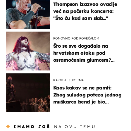
Thompson izazvao ovacije
već na početku koncerta:
"Što ću kad sam slab..."
PONOVNO POD POVEĆALOM
Što se sve događalo na
hrvatskom otoku pod
osramoćenim glumcem?
Bizarni prizori i danas
izazivaju nevjericu
KAKVIH LJUDI IMA!
Kaos kakav se ne pamti:
Zbog suludog poteza jednog
muškarca bend je bio
prisiljen prekinuti nastup
IMAMO JOŠ
NA OVU TEMU