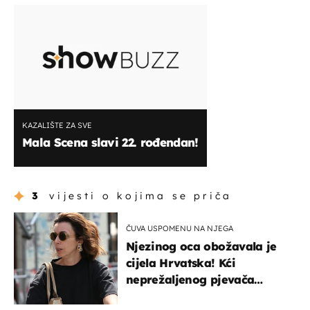
KAZALIŠTE ZA SVE
Mala Scena slavi 22. rođendan!
3
vijesti o kojima se priča
ČUVA USPOMENU NA NJEGA
Njezinog oca obožavala je
cijela Hrvatska! Kći
neprežaljenog pjevača
projurila špicom na dva