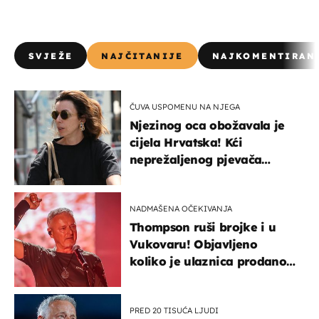
SVJEŽE
NAJČITANIJE
NAJKOMENTIRAN
ČUVA USPOMENU NA NJEGA
Njezinog oca obožavala je
cijela Hrvatska! Kći
neprežaljenog pjevača
projurila špicom na dva
kotača
NADMAŠENA OČEKIVANJA
Thompson ruši brojke i u
Vukovaru! Objavljeno
koliko je ulaznica prodano
u kratkom vremenu
PRED 20 TISUĆA LJUDI