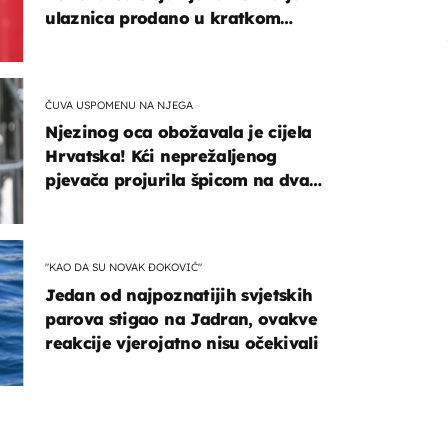
ulaznica prodano u kratkom
vremenu
ČUVA USPOMENU NA NJEGA
Njezinog oca obožavala je cijela
Hrvatska! Kći neprežaljenog
pjevača projurila špicom na dva
kotača
"KAO DA SU NOVAK ĐOKOVIĆ"
Jedan od najpoznatijih svjetskih
parova stigao na Jadran, ovakve
reakcije vjerojatno nisu očekivali