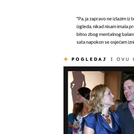
"Pa, ja zapravo ne izlazim iz t
izgleda, nikad nisam imala pro
bitno zbog mentalnog balansa
sata napokon se osjećam izniv
POGLEDAJ
I OVU