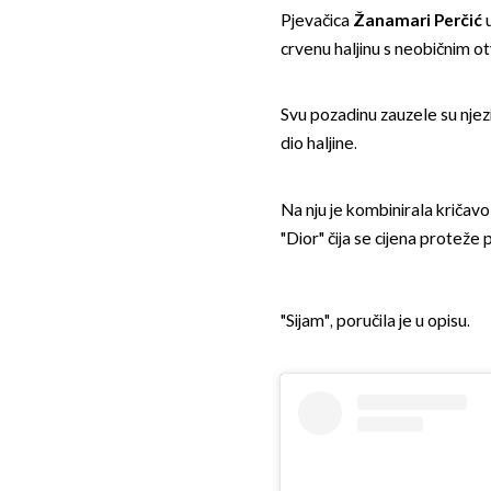
Pjevačica
Žanamari Perčić
u
crvenu haljinu s neobičnim o
Svu pozadinu zauzele su njezi
dio haljine.
Na nju je kombinirala kričav
"Dior" čija se cijena proteže
"Sijam", poručila je u opisu.