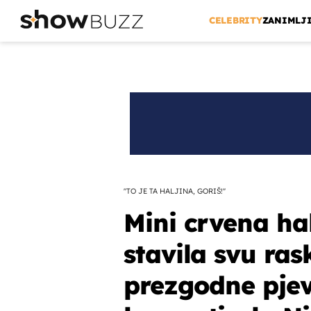
CELEBRITY
ZANIMLJ
''TO JE TA HALJINA, GORIŠ!''
Mini crvena hal
stavila svu ras
prezgodne pjev