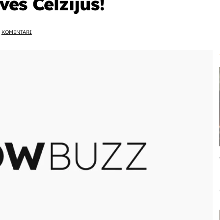
es Celzijus!
KOMENTARI