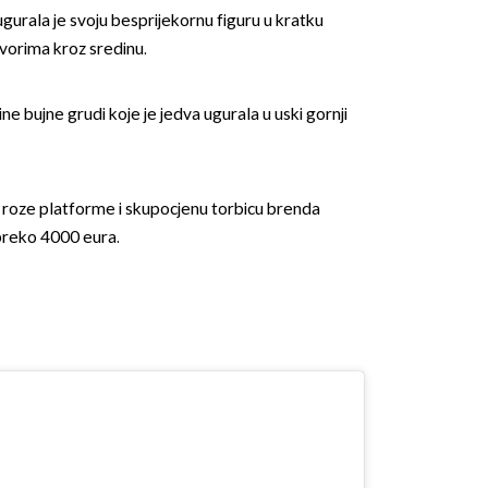
gurala je svoju besprijekornu figuru u kratku
tvorima kroz sredinu.
ne bujne grudi koje je jedva ugurala u uski gornji
o roze platforme i skupocjenu torbicu brenda
 preko 4000 eura.