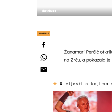
showbuzz
PODIJELI
Žanamari Perčić otkrila
na Zrču, a pokazala je 
3
vijesti o kojima