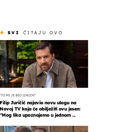
SVI
ČITAJU OVO
''TO MI JE BIO IZAZOV''
Filip Juričić najavio novu ulogu na
Novoj TV koja će obilježiti ovu jesen:
''Mog lika upoznajemo u jednom ...