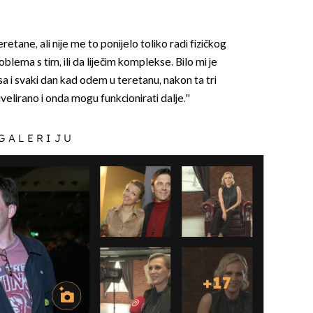
eretane, ali nije me to ponijelo toliko radi fizičkog
blema s tim, ili da liječim komplekse. Bilo mi je
 i svaki dan kad odem u teretanu, nakon ta tri
elirano i onda mogu funkcionirati dalje.''
 GALERIJU
+
17