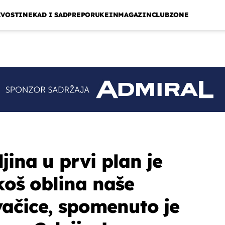
IVOSTI
NEKAD I SAD
PREPORUKE
INMAGAZIN
CLUBZONE
jina u prvi plan je
koš oblina naše
ačice, spomenuto je