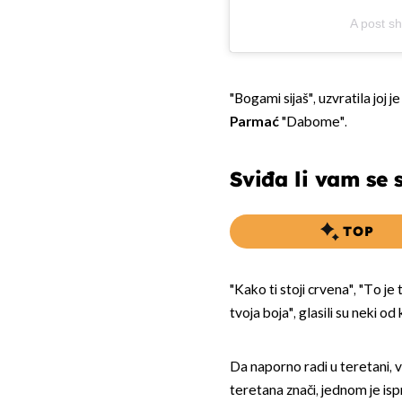
A post s
"Bogami sijaš", uzvratila joj j
Parmać
"Dabome".
Sviđa li vam se 
TOP
"Kako ti stoji crvena", "To je t
tvoja boja", glasili su neki o
Da naporno radi u teretani, vi
teretana znači, jednom je isp