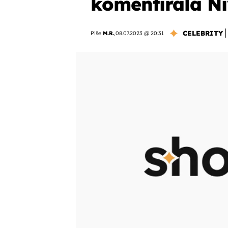
komentirala Niv
CELEBRITY
Piše
M.R.
,
08.07.2023 @ 20:31