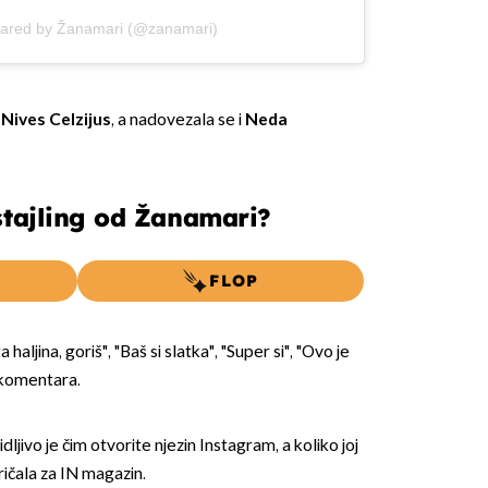
hared by Žanamari (@zanamari)
e
Nives Celzijus
, a nadovezala se i
Neda
stajling od Žanamari?
FLOP
a haljina, goriš", "Baš si slatka", "Super si", "Ovo je
d komentara.
dljivo je čim otvorite njezin Instagram, a koliko joj
ričala za IN magazin.