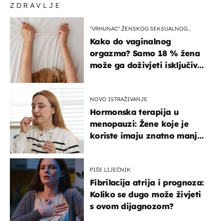
ZDRAVLJE
"VRHUNAC" ŽENSKOG SEKSUALNOG
ISKUSTVA
Kako do vaginalnog
orgazma? Samo 18 % žena
može ga doživjeti isključivo
na ovaj način
NOVO ISTRAŽIVANJE
Hormonska terapija u
menopauzi: Žene koje je
koriste imaju znatno manji
rizik od ovoga
PIŠE LIJEČNIK
Fibrilacija atrija i prognoza:
Koliko se dugo može živjeti
s ovom dijagnozom?