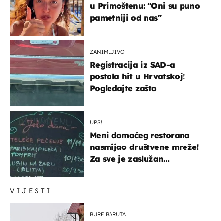
u Primoštenu: "Oni su puno
pametniji od nas"
ZANIMLJIVO
Registracija iz SAD-a
postala hit u Hrvatskoj!
Pogledajte zašto
UPS!
Meni domaćeg restorana
nasmijao društvene mreže!
Za sve je zaslužan
urnebesan naziv jela
VIJESTI
BURE BARUTA