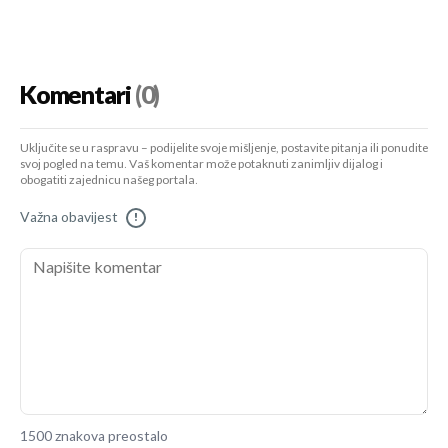
Komentari
(0)
Uključite se u raspravu – podijelite svoje mišljenje, postavite pitanja ili ponudite
svoj pogled na temu. Vaš komentar može potaknuti zanimljiv dijalog i
obogatiti zajednicu našeg portala.
Važna obavijest
!
1500 znakova preostalo