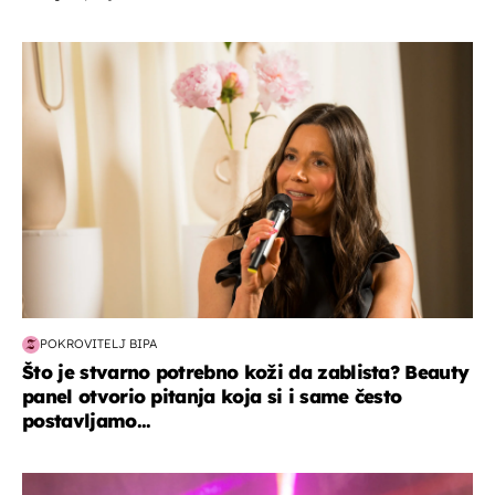
moda & ljepota
POKROVITELJ BIPA
Što je stvarno potrebno koži da zablista? Beauty
panel otvorio pitanja koja si i same često
postavljamo...
kultura & zabava