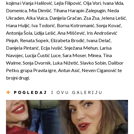
kojima i Vanja Halilović, Lejla Filipović, Olja Vori, Ivana Vida,
Domenica, Mia Dimšić, Tihana Harapin Zalepugin, Neda
Ukraden, Alka Vuica, Danijela Gračan, Zsa Zsa, Jelena Lešić,
Hana Huljić, Iva Todorić, Borna Kotromanić, Sonja Kovač,
Antonija Šola, Lidija Lešić, Ana Miščević, Iris Androšević
Pinjuh, Renata Sopek, Elizabeta Brodić, Ivana Delač,
Danijela Pintarić, Ecija Ivušić, Snježana Mehun, Larisa
Navojec, Lucija Čustić Luce, Sara Moser, Minea, Tina
Walme, Sonja Dvornik, Luka Nižetić, Slavko Sobin, Dalibor
Petko, grupa Pravila igre, Antun Asić, Neven Ciganović te
brojni drugi.
POGLEDAJ
I OVU GALERIJU