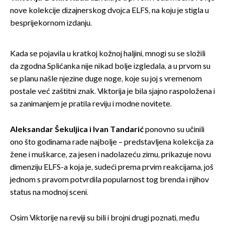
nove kolekcije dizajnerskog dvojca ELFS, na koju je stigla u
besprijekornom izdanju.
Kada se pojavila u kratkoj kožnoj haljini, mnogi su se složili
da zgodna Splićanka nije nikad bolje izgledala, a u prvom su
se planu našle njezine duge noge, koje su joj s vremenom
postale već zaštitni znak. Viktorija je bila sjajno raspoložena i
sa zanimanjem je pratila reviju i modne novitete.
Aleksandar Šekuljica i Ivan Tandarić
ponovno su učinili
ono što godinama rade najbolje – predstavljena kolekcija za
žene i muškarce, za jesen i nadolazeću zimu, prikazuje novu
dimenziju ELFS-a koja je, sudeći prema prvim reakcijama, još
jednom s pravom potvrdila popularnost tog brenda i njihov
status na modnoj sceni.
Osim Viktorije na reviji su bili i brojni drugi poznati, među