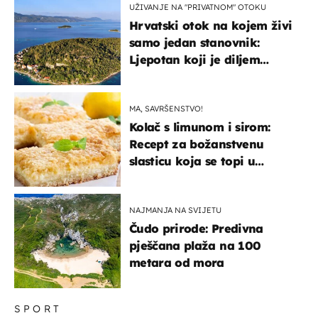
UŽIVANJE NA "PRIVATNOM" OTOKU
Hrvatski otok na kojem živi
samo jedan stanovnik:
Ljepotan koji je diljem
svijeta poznat po svojem
"bijelom zlatu"
MA, SAVRŠENSTVO!
Kolač s limunom i sirom:
Recept za božanstvenu
slasticu koja se topi u
ustima
NAJMANJA NA SVIJETU
Čudo prirode: Predivna
pješčana plaža na 100
metara od mora
SPORT