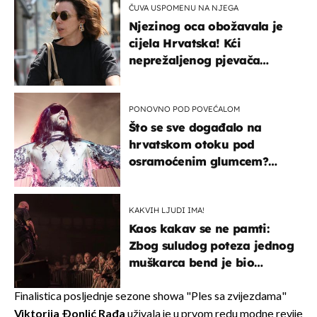
ČUVA USPOMENU NA NJEGA
Njezinog oca obožavala je
cijela Hrvatska! Kći
neprežaljenog pjevača
projurila špicom na dva
kotača
PONOVNO POD POVEĆALOM
Što se sve događalo na
hrvatskom otoku pod
osramoćenim glumcem?
Bizarni prizori i danas
izazivaju nevjericu
KAKVIH LJUDI IMA!
Kaos kakav se ne pamti:
Zbog suludog poteza jednog
muškarca bend je bio
prisiljen prekinuti nastup
Finalistica posljednje sezone showa "Ples sa zvijezdama"
Viktorija Đonlić Rađa
uživala je u prvom redu modne revije