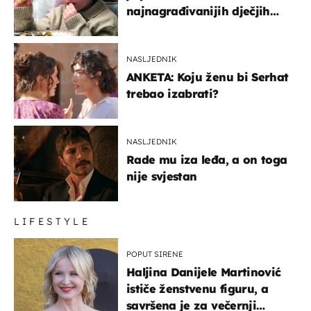
najnagrađivanijih dječjih
glumaca
NASLJEDNIK
ANKETA: Koju ženu bi Serhat
trebao izabrati?
NASLJEDNIK
Rade mu iza leđa, a on toga
nije svjestan
LIFESTYLE
POPUT SIRENE
Haljina Danijele Martinović
ističe ženstvenu figuru, a
savršena je za večernji