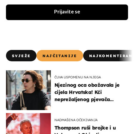
Prijavite se
SVJEŽE
NAJČITANIJE
NAJKOMENTIRAN
ČUVA USPOMENU NA NJEGA
Njezinog oca obožavala je
cijela Hrvatska! Kći
neprežaljenog pjevača
projurila špicom na dva
kotača
NADMAŠENA OČEKIVANJA
Thompson ruši brojke i u