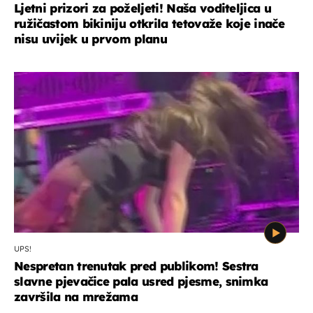
Ljetni prizori za poželjeti! Naša voditeljica u
ružičastom bikiniju otkrila tetovaže koje inače
nisu uvijek u prvom planu
UPS!
Nespretan trenutak pred publikom! Sestra
slavne pjevačice pala usred pjesme, snimka
završila na mrežama