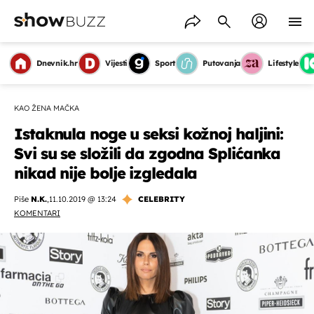
Dnevnik.hr
Vijesti
Sport
Putovanja
Lifestyle
KAO ŽENA MAČKA
Istaknula noge u seksi kožnoj haljini:
Svi su se složili da zgodna Splićanka
nikad nije bolje izgledala
Piše
N.K.
,
11.10.2019 @ 13:24
CELEBRITY
KOMENTARI
OMOGUĆI OBAVIJESTI