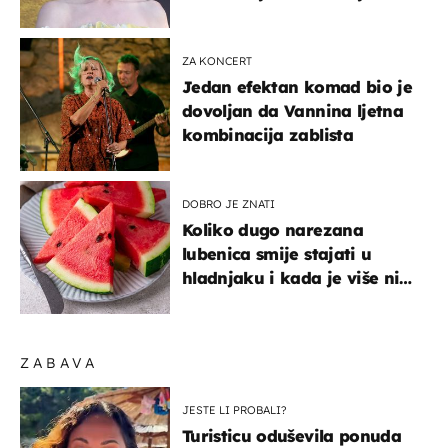
izlazak na moru
ZA KONCERT
Jedan efektan komad bio je
dovoljan da Vannina ljetna
kombinacija zablista
DOBRO JE ZNATI
Koliko dugo narezana
lubenica smije stajati u
hladnjaku i kada je više nije
sigurno jesti?
ZABAVA
JESTE LI PROBALI?
Turisticu oduševila ponuda