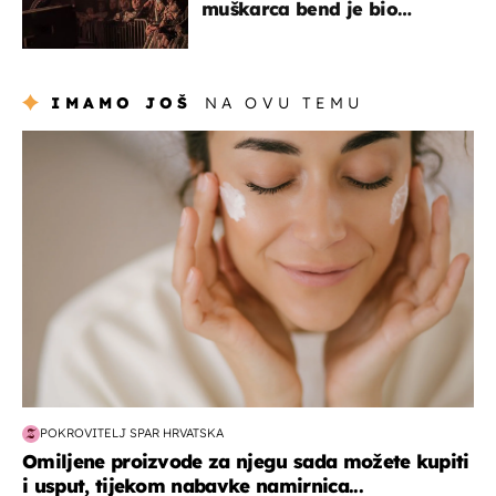
muškarca bend je bio
prisiljen prekinuti nastup
IMAMO JOŠ
NA OVU TEMU
moda & ljepota
POKROVITELJ SPAR HRVATSKA
Omiljene proizvode za njegu sada možete kupiti
i usput, tijekom nabavke namirnica...