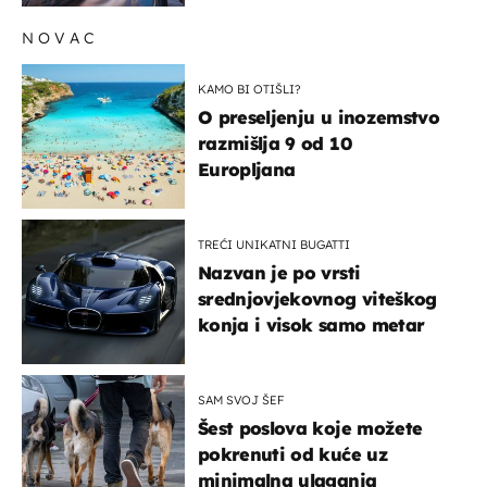
NOVAC
KAMO BI OTIŠLI?
O preseljenju u inozemstvo
razmišlja 9 od 10
Europljana
TREĆI UNIKATNI BUGATTI
Nazvan je po vrsti
srednjovjekovnog viteškog
konja i visok samo metar
SAM SVOJ ŠEF
Šest poslova koje možete
pokrenuti od kuće uz
minimalna ulaganja