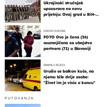
Ukrajinski stručnjak
upozorava na novu
prijetnju: Ovaj grad u BiH-u
bi mogao biti žarište
NAKON SUKOBA
FOTO Ovo je žena (36)
osumnjičena za ubojstvo
partnera (71) u Slavoniji
DRAMA U RIJECI
Urušio se balkon kuće, na
njemu bile dvije osobe:
"Život im je visio o koncu"
PUTOVANJA