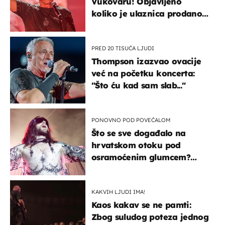
Vukovaru! Objavljeno
koliko je ulaznica prodano
u kratkom vremenu
PRED 20 TISUĆA LJUDI
Thompson izazvao ovacije
već na početku koncerta:
"Što ću kad sam slab..."
PONOVNO POD POVEĆALOM
Što se sve događalo na
hrvatskom otoku pod
osramoćenim glumcem?
Bizarni prizori i danas
izazivaju nevjericu
KAKVIH LJUDI IMA!
Kaos kakav se ne pamti:
Zbog suludog poteza jednog