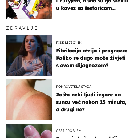
i Furyjem, a sad su ga stavili
u kavez sa šestoricom
Roma! Pogledajte kako je
završilo
ZDRAVLJE
PIŠE LIJEČNIK
Fibrilacija atrija i prognoza:
Koliko se dugo može živjeti
s ovom dijagnozom?
POKROVITELJ STADA
Zašto neki ljudi izgore na
suncu već nakon 15 minuta,
a drugi ne?
ČEST PROBLEM