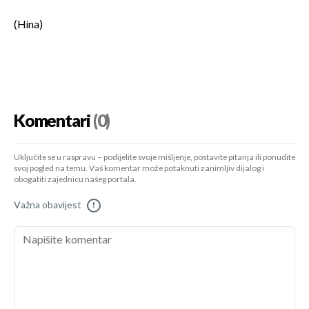
(Hina)
Komentari
(0)
Uključite se u raspravu – podijelite svoje mišljenje, postavite pitanja ili ponudite
svoj pogled na temu. Vaš komentar može potaknuti zanimljiv dijalog i
obogatiti zajednicu našeg portala.
Važna obavijest
!