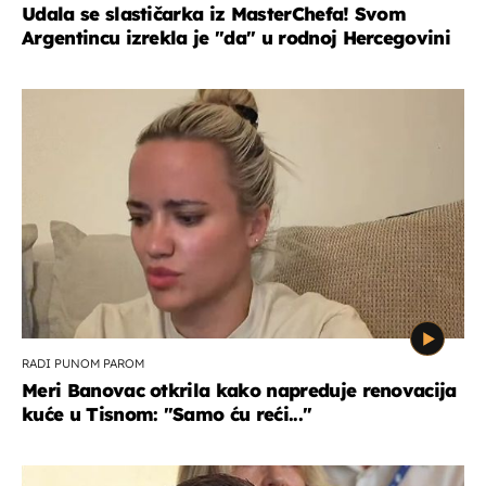
Udala se slastičarka iz MasterChefa! Svom
Argentincu izrekla je "da" u rodnoj Hercegovini
RADI PUNOM PAROM
Meri Banovac otkrila kako napreduje renovacija
kuće u Tisnom: "Samo ću reći..."