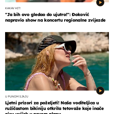
KAKAV HIT!
"Ja bih ovo gledao do ujutro!": Đoković
napravio show na koncertu regionalne zvijezde
U PUNOM SJAJU
Ljetni prizori za poželjeti! Naša voditeljica u
ružičastom bikiniju otkrila tetovaže koje inače
nisu uvijek u prvom planu