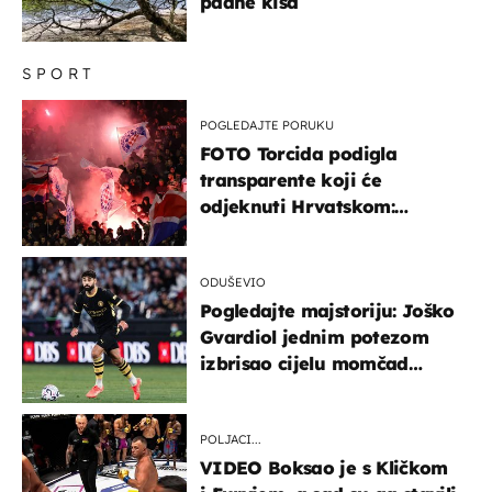
padne kiša
SPORT
POGLEDAJTE PORUKU
FOTO Torcida podigla
transparente koji će
odjeknuti Hrvatskom:
Prozvali "moralne vertikale"
ODUŠEVIO
Pogledajte majstoriju: Joško
Gvardiol jednim potezom
izbrisao cijelu momčad
Atletica
POLJACI...
VIDEO Boksao je s Kličkom