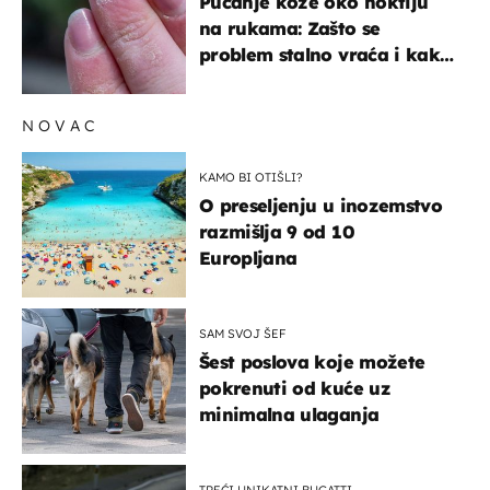
Pucanje kože oko noktiju
na rukama: Zašto se
problem stalno vraća i kako
ga zaustaviti?
NOVAC
KAMO BI OTIŠLI?
O preseljenju u inozemstvo
razmišlja 9 od 10
Europljana
SAM SVOJ ŠEF
Šest poslova koje možete
pokrenuti od kuće uz
minimalna ulaganja
TREĆI UNIKATNI BUGATTI