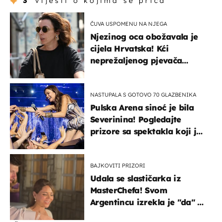
3
vijesti o kojima se priča
ČUVA USPOMENU NA NJEGA
Njezinog oca obožavala je
cijela Hrvatska! Kći
neprežaljenog pjevača
projurila špicom na dva
kotača
NASTUPALA S GOTOVO 70 GLAZBENIKA
Pulska Arena sinoć je bila
Severinina! Pogledajte
prizore sa spektakla koji je
rasprodan mjesec dana
ranije
BAJKOVITI PRIZORI
Udala se slastičarka iz
MasterChefa! Svom
Argentincu izrekla je "da" u
rodnoj Hercegovini