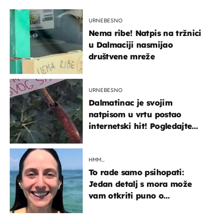
URNEBESNO
Nema ribe! Natpis na tržnici
u Dalmaciji nasmijao
društvene mreže
URNEBESNO
Dalmatinac je svojim
natpisom u vrtu postao
internetski hit! Pogledajte
što je napisao
HMM…
To rade samo psihopati:
Jedan detalj s mora može
vam otkriti puno o
prijateljima