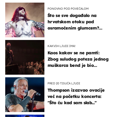
kotača
PONOVNO POD POVEĆALOM
Što se sve događalo na
hrvatskom otoku pod
osramoćenim glumcem?
Bizarni prizori i danas
izazivaju nevjericu
KAKVIH LJUDI IMA!
Kaos kakav se ne pamti:
Zbog suludog poteza jednog
muškarca bend je bio
prisiljen prekinuti nastup
PRED 20 TISUĆA LJUDI
Thompson izazvao ovacije
već na početku koncerta:
"Što ću kad sam slab..."