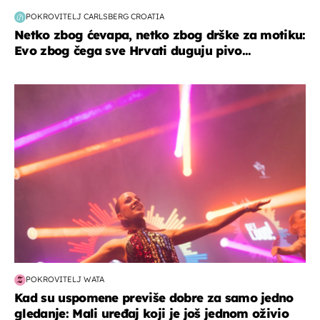
POKROVITELJ CARLSBERG CROATIA
Netko zbog ćevapa, netko zbog drške za motiku:
Evo zbog čega sve Hrvati duguju pivo...
kultura & zabava
POKROVITELJ WATA
Kad su uspomene previše dobre za samo jedno
gledanje: Mali uređaj koji je još jednom oživio