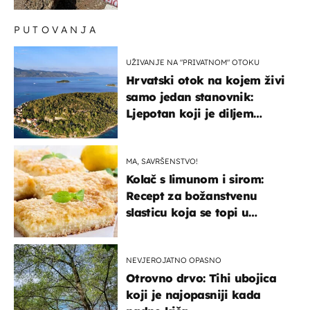
ima i djece
PUTOVANJA
UŽIVANJE NA "PRIVATNOM" OTOKU
Hrvatski otok na kojem živi
samo jedan stanovnik:
Ljepotan koji je diljem
svijeta poznat po svojem
"bijelom zlatu"
MA, SAVRŠENSTVO!
Kolač s limunom i sirom:
Recept za božanstvenu
slasticu koja se topi u
ustima
NEVJEROJATNO OPASNO
Otrovno drvo: Tihi ubojica
koji je najopasniji kada