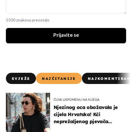
1500 znakova preostalo
Prijavite se
SVJEŽE
NAJČITANIJE
NAJKOMENTIRAN
ČUVA USPOMENU NA NJEGA
Njezinog oca obožavala je
cijela Hrvatska! Kći
neprežaljenog pjevača
projurila špicom na dva