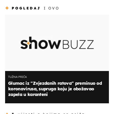
POGLEDAJ
I OVO
TUŽNA PRIČA
Glumac iz "Zvjezdanih ratova" preminuo od
koronavirusa, supruga koju je obožavao
zapela u karanteni