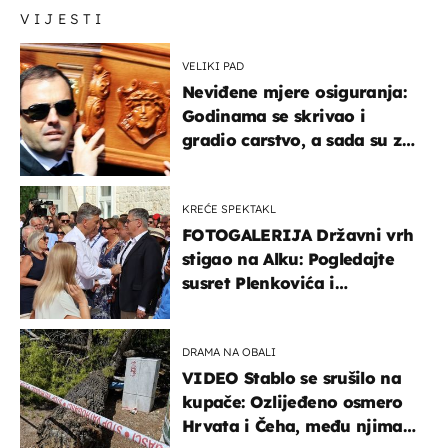
VIJESTI
VELIKI PAD
Neviđene mjere osiguranja:
Godinama se skrivao i
gradio carstvo, a sada su za
njegovo izručenje naručili
posebno vozilo
KREĆE SPEKTAKL
FOTOGALERIJA Državni vrh
stigao na Alku: Pogledajte
susret Plenkovića i
Milanovića
DRAMA NA OBALI
VIDEO Stablo se srušilo na
kupače: Ozlijeđeno osmero
Hrvata i Čeha, među njima