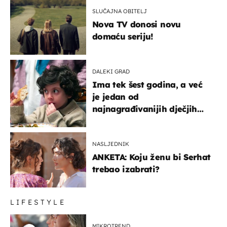
SLUČAJNA OBITELJ
Nova TV donosi novu
domaću seriju!
DALEKI GRAD
Ima tek šest godina, a već
je jedan od
najnagrađivanijih dječjih
glumaca
NASLJEDNIK
ANKETA: Koju ženu bi Serhat
trebao izabrati?
LIFESTYLE
MIKROTREND