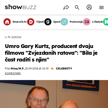
Dnevnik.hr
Vijesti
Sport
Putovanja
Lifestyle
U 79. GODINI
Umro Gary Kurtz, producent dvaju
filmova "Zvjezdanih ratova": ''Bila je
čast raditi s njim''
Piše
Hina/M.F.
,
25.09.2018 @ 10:19
CELEBRITY
KOMENTARI
OMOGUĆI OBAVIJESTI