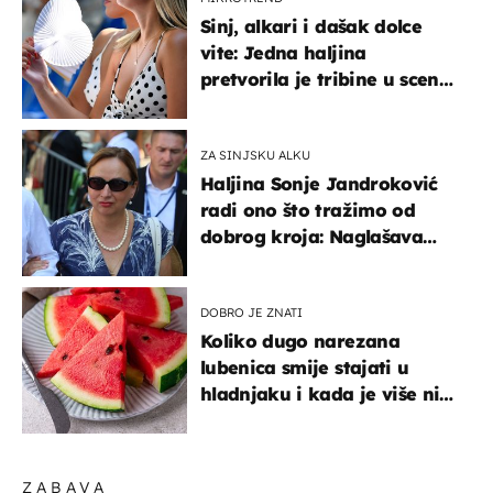
Sinj, alkari i dašak dolce
vite: Jedna haljina
pretvorila je tribine u scenu
iz talijanskog filma
ZA SINJSKU ALKU
Haljina Sonje Jandroković
radi ono što tražimo od
dobrog kroja: Naglašava
struk, a sada je i na
sniženju
DOBRO JE ZNATI
Koliko dugo narezana
lubenica smije stajati u
hladnjaku i kada je više nije
sigurno jesti?
ZABAVA