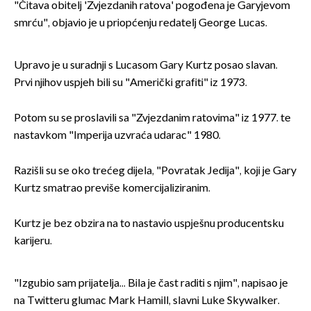
"Čitava obitelj 'Zvjezdanih ratova' pogođena je Garyjevom
smrću", objavio je u priopćenju redatelj George Lucas.
Upravo je u suradnji s Lucasom Gary Kurtz posao slavan.
Prvi njihov uspjeh bili su "Američki grafiti" iz 1973.
Potom su se proslavili sa "Zvjezdanim ratovima" iz 1977. te
nastavkom "Imperija uzvraća udarac" 1980.
Razišli su se oko trećeg dijela, "Povratak Jedija", koji je Gary
Kurtz smatrao previše komercijaliziranim.
Kurtz je bez obzira na to nastavio uspješnu producentsku
karijeru.
"Izgubio sam prijatelja... Bila je čast raditi s njim", napisao je
na Twitteru glumac Mark Hamill, slavni Luke Skywalker.