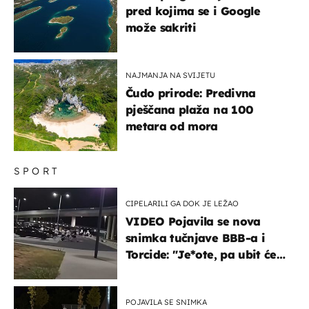
pred kojima se i Google
može sakriti
NAJMANJA NA SVIJETU
Čudo prirode: Predivna
pješčana plaža na 100
metara od mora
SPORT
CIPELARILI GA DOK JE LEŽAO
VIDEO Pojavila se nova
snimka tučnjave BBB-a i
Torcide: "Je*ote, pa ubit će
ga!"
POJAVILA SE SNIMKA