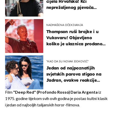
cijela Hrvatska! Kći
neprežaljenog pjevača
projurila špicom na dva
kotača
NADMAŠENA OČEKIVANJA
Thompson ruši brojke i u
Vukovaru! Objavljeno
koliko je ulaznica prodano
u kratkom vremenu
"KAO DA SU NOVAK ĐOKOVIĆ"
Jedan od najpoznatijih
svjetskih parova stigao na
Jadran, ovakve reakcije
vjerojatno nisu očekivali
Film
"Deep Red" (Profondo Rosso)
Daria Argenta
iz
1975. godine tijekom svih ovih godina je postao kultni klasik
i jedan od najboljih talijanskih horor-filmova.