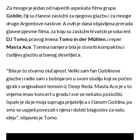
Za mnoge je jedan od najvećih aspekata filma grupa
Goblin,
čiji su članovi zaslužni za njegovu glazbu i za mnoge
druge Argentove naslove. A ovih je dana objavljena prerada
glavne pjesme filma, za koju su zaslužni hrvatski producent
DJ Tomo,
pravog imena
Tomo in der Mühlen,
i reper
Masta Ace
. Tomina namjera bila je stvoriti kompaktnu i
ćudljivu glazbu urbanog desetljeća.
"Bila je to stvarno slučajnost. Veliki sam fan Goblinove
glazbe i radio sam s bubnjarom u svom studiju koji se počeo
igrati s originalnom temom iz Deep Reda. Masta Ace je u to
vrijeme imao koncert u gradu i sve se nekako posložilo.
Ispalo je da je moja supruga prijateljica s članom Goblina, pa
smo se uspjeli povezati s njima i dobiti blagoslov za našu
ideju", objasnio je Tomo.