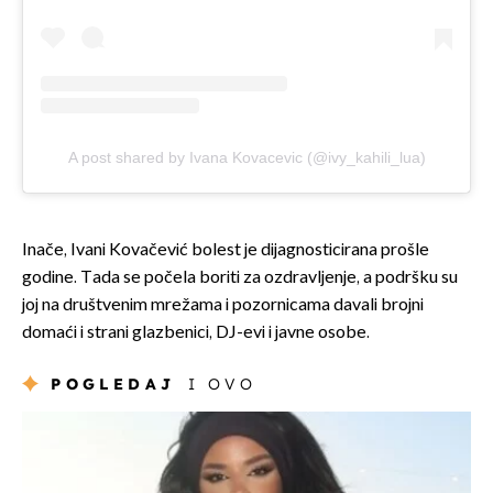
A post shared by Ivana Kovacevic (@ivy_kahili_lua)
Inače, Ivani Kovačević bolest je dijagnosticirana prošle
godine. Tada se počela boriti za ozdravljenje, a podršku su
joj na društvenim mrežama i pozornicama davali brojni
domaći i strani glazbenici, DJ-evi i javne osobe.
POGLEDAJ
I OVO