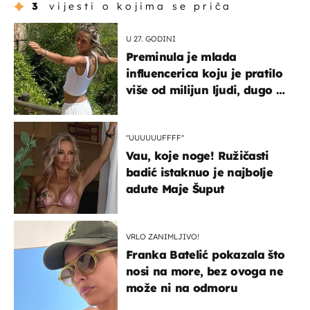
3
vijesti o kojima se priča
U 27. GODINI
Preminula je mlada
influencerica koju je pratilo
više od milijun ljudi, dugo se
borila s opakom bolešću
"UUUUUUFFFF"
Vau, koje noge! Ružičasti
badić istaknuo je najbolje
adute Maje Šuput
VRLO ZANIMLJIVO!
Franka Batelić pokazala što
nosi na more, bez ovoga ne
može ni na odmoru