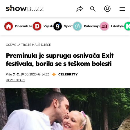
Dnevnik.hr
Vijesti
Sport
Putovanja
Lifestyle
OSTAVILA TROJE MALE DJECE
Preminula je supruga osnivača Exit
festivala, borila se s teškom bolesti
Piše
J. C.
,
19.05.2025 @ 14:23
CELEBRITY
KOMENTARI
OMOGUĆI OBAVIJESTI