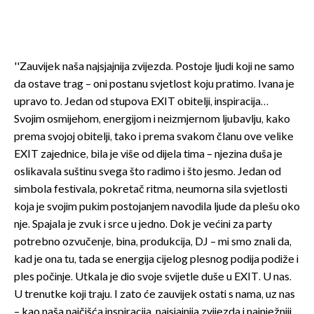
''Zauvijek naša najsjajnija zvijezda. Postoje ljudi koji ne samo
da ostave trag – oni postanu svjetlost koju pratimo. Ivana je
upravo to. Jedan od stupova EXIT obitelji, inspiracija…
Svojim osmijehom, energijom i neizmjernom ljubavlju, kako
prema svojoj obitelji, tako i prema svakom članu ove velike
EXIT zajednice, bila je više od dijela tima – njezina duša je
oslikavala suštinu svega što radimo i što jesmo. Jedan od
simbola festivala, pokretač ritma, neumorna sila svjetlosti
koja je svojim pukim postojanjem navodila ljude da plešu oko
nje. Spajala je zvuk i srce u jedno. Dok je većini za party
potrebno ozvučenje, bina, produkcija, DJ – mi smo znali da,
kad je ona tu, tada se energija cijelog plesnog podija podiže i
ples počinje. Utkala je dio svoje svijetle duše u EXIT. U nas.
U trenutke koji traju. I zato će zauvijek ostati s nama, uz nas
– kao naša najčišća inspiracija, najsjajnija zvijezda i najnježniji