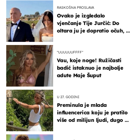
RASKOŠNA PROSLAVA
Ovako je izgledalo
vjenčanje Tije Jurčić: Do
oltara ju je dopratio očuh, a
slavilo se uz Olivera i Rozgu
"UUUUUUFFFF"
Vau, koje noge! Ružičasti
badić istaknuo je najbolje
adute Maje Šuput
U 27. GODINI
Preminula je mlada
influencerica koju je pratilo
više od milijun ljudi, dugo se
borila s opakom bolešću