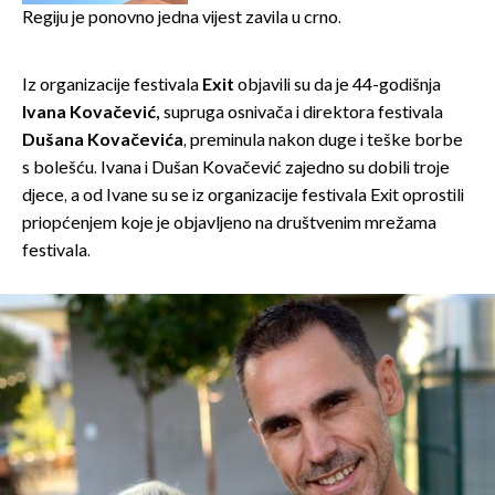
Regiju je ponovno jedna vijest zavila u crno.
Iz organizacije festivala
Exit
objavili su da je 44-godišnja
Ivana Kovačević,
supruga osnivača i direktora festivala
Dušana Kovačevića
, preminula nakon duge i teške borbe
s bolešću. Ivana i Dušan Kovačević zajedno su dobili troje
djece, a od Ivane su se iz organizacije festivala Exit oprostili
priopćenjem koje je objavljeno na društvenim mrežama
festivala.