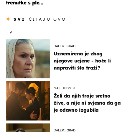
trenutke s ple...
SVI
ČITAJU OVO
TV
DALEKI GRAD
Uznemirena je zbog
njegove ucjene - hoće li
napraviti što traži?
NASLJEDNIK
Želi da njih troje sretno
žive, a nije ni svjesna da ga
je odavno izgubila
DALEKI GRAD