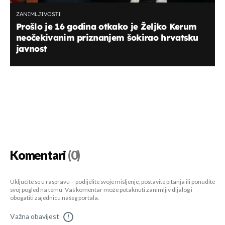
ZANIMLJIVOSTI
Prošlo je 16 godina otkako je Željko Kerum
neočekivanim priznanjem šokirao hrvatsku
javnost
Komentari
(0)
Uključite se u raspravu – podijelite svoje mišljenje, postavite pitanja ili ponudite
svoj pogled na temu. Vaš komentar može potaknuti zanimljiv dijalog i
obogatiti zajednicu našeg portala.
Važna obavijest
!