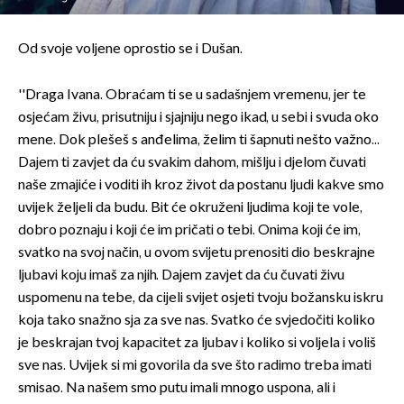
Od svoje voljene oprostio se i Dušan.
''Draga Ivana. Obraćam ti se u sadašnjem vremenu, jer te
osjećam živu, prisutniju i sjajniju nego ikad, u sebi i svuda oko
mene. Dok plešeš s anđelima, želim ti šapnuti nešto važno...
Dajem ti zavjet da ću svakim dahom, mišlju i djelom čuvati
naše zmajiće i voditi ih kroz život da postanu ljudi kakve smo
uvijek željeli da budu. Bit će okruženi ljudima koji te vole,
dobro poznaju i koji će im pričati o tebi. Onima koji će im,
svatko na svoj način, u ovom svijetu prenositi dio beskrajne
ljubavi koju imaš za njih. Dajem zavjet da ću čuvati živu
uspomenu na tebe, da cijeli svijet osjeti tvoju božansku iskru
koja tako snažno sja za sve nas. Svatko će svjedočiti koliko
je beskrajan tvoj kapacitet za ljubav i koliko si voljela i voliš
sve nas. Uvijek si mi govorila da sve što radimo treba imati
smisao. Na našem smo putu imali mnogo uspona, ali i