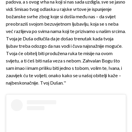
padova, a s ovog vrha na koji si nas sada uzdigla, sve se jasno
vidi. Smisao tvog odlaska u rajske vrtove je ispunjenje
božanske svrhe zbog koje si došla među nas – da svijet
preobraziš svojom bezuvjetnom ljubavlju, koja se s neba
već razlijeva po svima nama koji te prizivamo u našim srcima.
Tvoja je Duša odlučila da je došao trenutak kada tvoja
ljubav treba odozgo da nas vodi i čuva najsnažnije moguće.
Tvoja će obitelj biti produžena ruka te misije na ovom
svijetu, a ti ćeš biti naša veza s nebom. Zahvalan Bogu što
sam imao i imam priliku biti jedno s tobom, volim te, Ivana, i
zauvijek ću te voljeti, onako kako se u našoj obitelji kaže –
najbeskonačnije. Tvoj Dušan.''