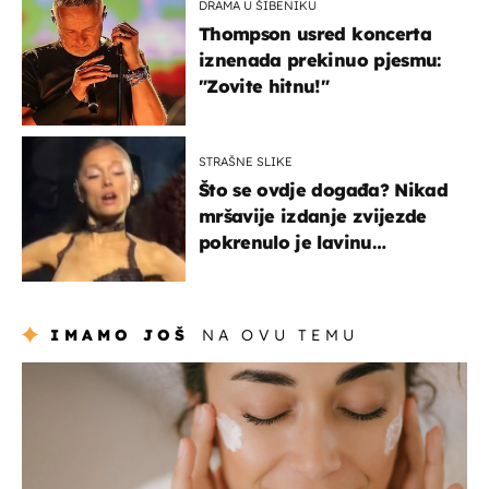
DRAMA U ŠIBENIKU
Thompson usred koncerta
iznenada prekinuo pjesmu:
"Zovite hitnu!"
STRAŠNE SLIKE
Što se ovdje događa? Nikad
mršavije izdanje zvijezde
pokrenulo je lavinu
zabrinutih komentara
IMAMO JOŠ
NA OVU TEMU
moda & ljepota