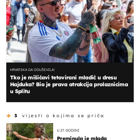
HRVATSKA GA ODUŠEVILA!
Tko je mišićavi tetovirani mladić u dresu
Hajduka? Bio je prava atrakcija prolaznicima
u Splitu
3
vijesti o kojima se priča
U 27. GODINI
Preminula je mlada