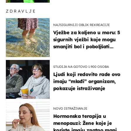
ZDRAVLJE
NAJSIGURNIJI OBLIK REKREACIJE
Vježbe za koljeno u moru: 5
sigurnih vježbi koje mogu
smanjiti bol i poboljšati
pokretljivost
STUDIJA NA GOTOVO 1.900 OSOBA
Ljudi koji redovito rade ovo
imaju “mlađi” organizam,
pokazuje istraživanje
NOVO ISTRAŽIVANJE
Hormonska terapija u
menopauzi: Žene koje je
koriste imaju znatno manji