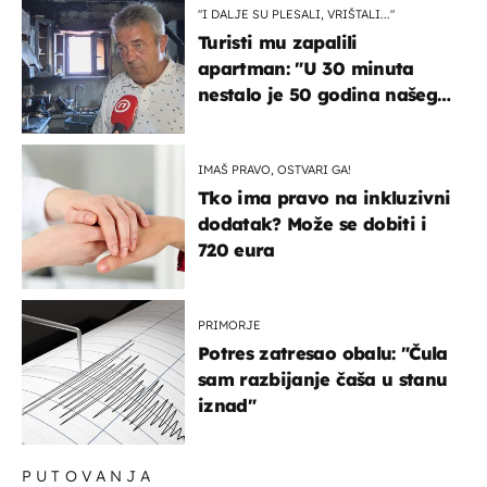
"I DALJE SU PLESALI, VRIŠTALI..."
Turisti mu zapalili
apartman: "U 30 minuta
nestalo je 50 godina našeg
života, supruga i ja ne
možemo oka sklopiti"
IMAŠ PRAVO, OSTVARI GA!
Tko ima pravo na inkluzivni
dodatak? Može se dobiti i
720 eura
PRIMORJE
Potres zatresao obalu: "Čula
sam razbijanje čaša u stanu
iznad"
PUTOVANJA