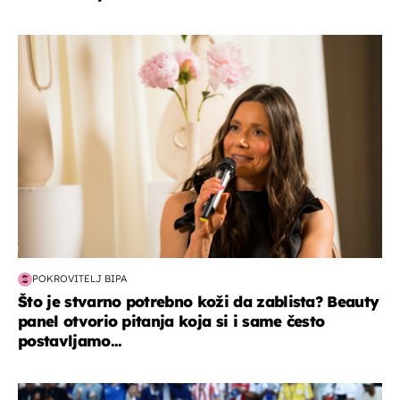
moda & ljepota
POKROVITELJ BIPA
Što je stvarno potrebno koži da zablista? Beauty
panel otvorio pitanja koja si i same često
postavljamo...
svjetsko prvenstvo 2026