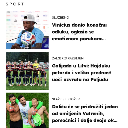
SPORT
SLUŽBENO
Vinicius donio konačnu
odluku, oglasio se
emotivnom porukom:
"Hvala vam svima"
ŽALGIRIS RAZBIJEN
Golijada u Litvi: Hajduku
petarda i velika prednost
uoči uzvrata na Poljudu
SLAŽE SE STOŽER
Daliću će se pridružiti jedan
od omiljenih Vatrenih,
pomoćnici i dalje dvoje oko
ponude