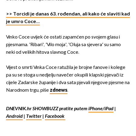
>> Torcidi je danas 63. rođendan, ali kako će slaviti kad
je umro Coce...
Vinko Coce uvijek će ostati zapamćen po svojem glasu i
pjesmama. 'Ribari', 'Vilo moja', 'Oluja sa sjevera' su samo
neki od velikih hitova slavnog Coce.
Vijest o smrti Vinka Coce ratužila je brojne fanove i kolege
pa su se stoga u nedjelju navečer okupili klapski pjevači iz
cijele Zadarske županije i dva sata pjevali njegove pjesme na
Narodnom trgu, piše
zdnews
.
DNEVNIK.hr SHOWBUZZ pratite putem
iPhone/iPad
|
Android
|
Twitter
|
Facebook