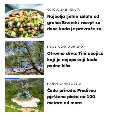
GOTOVO ZA 15 MINUTA
Najbolja ljetna salata od
graha: Brzinski recept za
dane kada je prevruće za
kuhanje
NEVJEROJATNO OPASNO
Otrovno drvo: Tihi ubojica
koji je najopasniji kada
padne kiša
NAJMANJA NA SVIJETU
Čudo prirode: Predivna
pješčana plaža na 100
metara od mora