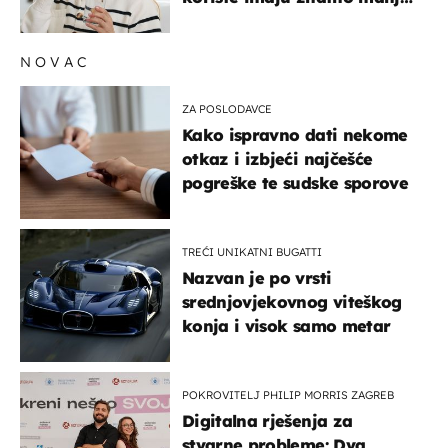
rizik od ovoga
NOVAC
ZA POSLODAVCE
Kako ispravno dati nekome
otkaz i izbjeći najčešće
pogreške te sudske sporove
TREĆI UNIKATNI BUGATTI
Nazvan je po vrsti
srednjovjekovnog viteškog
konja i visok samo metar
POKROVITELJ PHILIP MORRIS ZAGREB
Digitalna rješenja za
stvarne probleme: Dva