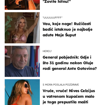
"Zovite hitnu!"
"UUUUUUFFFF"
Vau, koje noge! Ružičasti
badić istaknuo je najbolje
adute Maje Šuput
HEROJ
General pobjednik: Gdje i
što 31 godinu nakon Oluje
radi general Ante Gotovina?
S MORA POSLALA POZDRAVE
Vruće, vruće! Nives Celzijus
u vatrenom kupaćem malo
je toga prepustila mašti