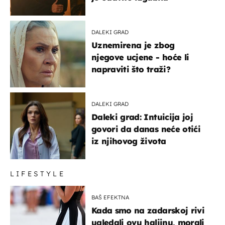
DALEKI GRAD
Uznemirena je zbog
njegove ucjene - hoće li
napraviti što traži?
DALEKI GRAD
Daleki grad: Intuicija joj
govori da danas neće otići
iz njihovog života
LIFESTYLE
BAŠ EFEKTNA
Kada smo na zadarskoj rivi
ugledali ovu haljinu, morali