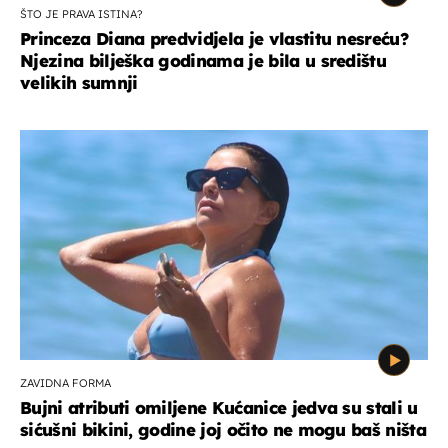
ŠTO JE PRAVA ISTINA?
Princeza Diana predvidjela je vlastitu nesreću?
Njezina bilješka godinama je bila u središtu
velikih sumnji
ZAVIDNA FORMA
Bujni atributi omiljene Kućanice jedva su stali u
sićušni bikini, godine joj očito ne mogu baš ništa