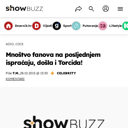
Dnevnik.hr
Vijesti
Sport
Putovanja
Lifestyle
ADIO, COCE
Mnoštvo fanova na posljednjem
ispraćaju, došla i Torcida!
Piše
T.M.
,
28.10.2013 @ 15:30
CELEBRITY
KOMENTARI
OMOGUĆI OBAVIJESTI