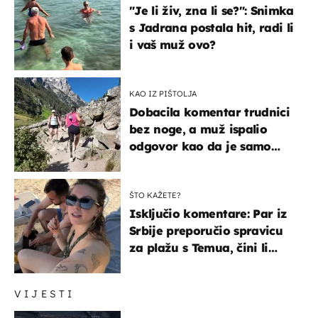
"Je li živ, zna li se?": Snimka
s Jadrana postala hit, radi li
i vaš muž ovo?
KAO IZ PIŠTOLJA
Dobacila komentar trudnici
bez noge, a muž ispalio
odgovor kao da je samo
čekao…
ŠTO KAŽETE?
Isključio komentare: Par iz
Srbije preporučio spravicu
za plažu s Temua, čini li
vam se ovo sigurnim?
VIJESTI