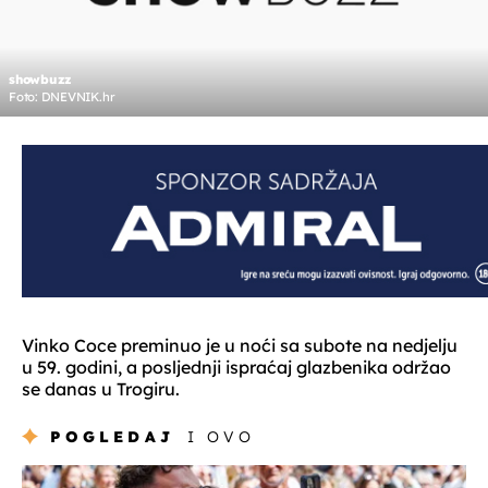
showbuzz
Foto: DNEVNIK.hr
Vinko Coce preminuo je u noći sa subote na nedjelju
u 59. godini, a posljednji ispraćaj glazbenika održao
se danas u Trogiru.
POGLEDAJ
I OVO