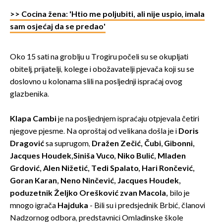
>> Cocina žena: 'Htio me poljubiti, ali nije uspio, imala
sam osjećaj da se predao'
Oko 15 sati na groblju u Trogiru počeli su se okupljati
obitelj, prijatelji, kolege i obožavatelji pjevača koji su se
doslovno u kolonama slili na posljednji ispraćaj ovog
glazbenika.
Klapa Cambi
je na posljednjem ispraćaju otpjevala četiri
njegove pjesme. Na oproštaj od velikana došla je i
Doris
Dragović
sa suprugom,
Dražen Zečić, Čubi, Gibonni,
Jacques Houdek,Siniša Vuco, Niko Bulić, Mladen
Grdović, Alen Nižetić, Tedi Spalato, Hari Rončević,
Goran Karan, Neno Ninčev
ić, Jacques Houdek,
poduzetnik Željko Orešković zvan Macola,
bilo je
mnogo igrača
Hajduka
- Bili su i predsjednik Brbić, članovi
Nadzornog odbora, predstavnici Omladinske škole