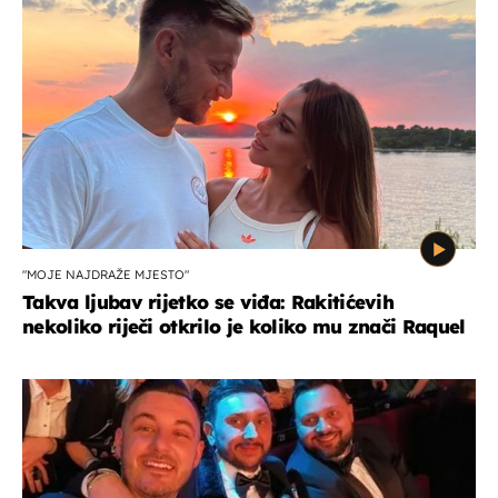
"MOJE NAJDRAŽE MJESTO"
Takva ljubav rijetko se viđa: Rakitićevih
nekoliko riječi otkrilo je koliko mu znači Raquel