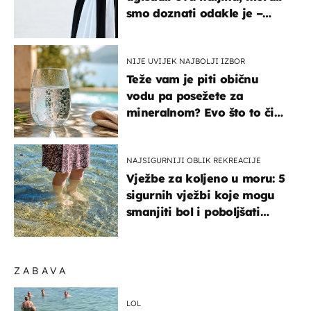
smo doznati odakle je –
košta samo 18 eura
NIJE UVIJEK NAJBOLJI IZBOR
Teže vam je piti običnu
vodu pa posežete za
mineralnom? Evo što to čini
organizmu
NAJSIGURNIJI OBLIK REKREACIJE
Vježbe za koljeno u moru: 5
sigurnih vježbi koje mogu
smanjiti bol i poboljšati
pokretljivost
ZABAVA
LOL