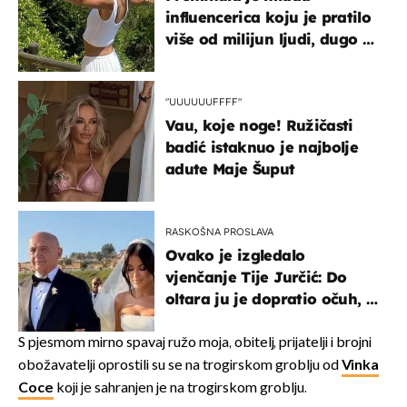
influencerica koju je pratilo
više od milijun ljudi, dugo se
borila s opakom bolešću
"UUUUUUFFFF"
Vau, koje noge! Ružičasti
badić istaknuo je najbolje
adute Maje Šuput
RASKOŠNA PROSLAVA
Ovako je izgledalo
vjenčanje Tije Jurčić: Do
oltara ju je dopratio očuh, a
slavilo se uz Olivera i Rozgu
S pjesmom mirno spavaj ružo moja, obitelj, prijatelji i brojni
obožavatelji oprostili su se na trogirskom groblju od
Vinka
Coce
koji je sahranjen je na trogirskom groblju.