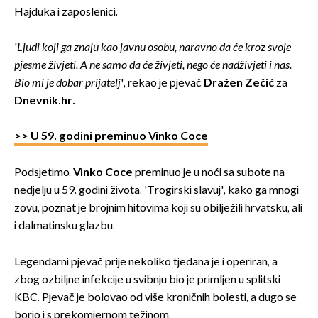
Hajduka i zaposlenici.
'
Ljudi koji ga znaju kao javnu osobu, naravno da će kroz svoje
pjesme živjeti. A ne samo da će živjeti, nego će nadživjeti i nas.
Bio mi je dobar prijatelj
', rekao je pjevač
Dražen Zečić
za
Dnevnik.hr.
>> U 59. godini preminuo Vinko Coce
Podsjetimo,
Vinko Coce
preminuo je u noći sa subote na
nedjelju u 59. godini života. 'Trogirski slavuj', kako ga mnogi
zovu, poznat je brojnim hitovima koji su obilježili hrvatsku, ali
i dalmatinsku glazbu.
Legendarni pjevač prije nekoliko tjedana je i operiran, a
zbog ozbiljne infekcije u svibnju bio je primljen u splitski
KBC. Pjevač je bolovao od više kroničnih bolesti, a dugo se
borio i s prekomjernom težinom.