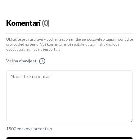
Komentari
(0)
Uključite se u raspravu – podijelite svoje mišljenje, postavite pitanja ili ponudite
svoj pogled na temu. Vaš komentar može potaknuti zanimljiv dijalog i
obogatiti zajednicu našeg portala.
Važna obavijest
!
1500 znakova preostalo