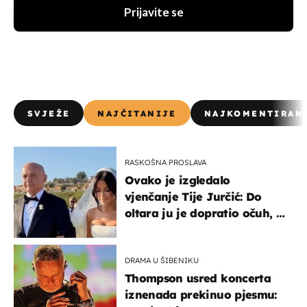
Prijavite se
SVJEŽE
NAJČITANIJE
NAJKOMENTIRAN
RASKOŠNA PROSLAVA
Ovako je izgledalo
vjenčanje Tije Jurčić: Do
oltara ju je dopratio očuh, a
slavilo se uz Olivera i Rozgu
DRAMA U ŠIBENIKU
Thompson usred koncerta
iznenada prekinuo pjesmu: