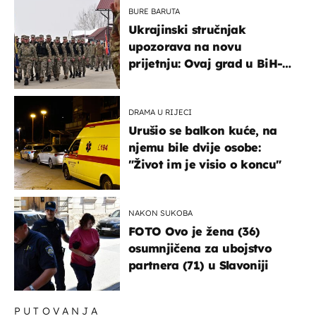
BURE BARUTA
Ukrajinski stručnjak
upozorava na novu
prijetnju: Ovaj grad u BiH-u
bi mogao biti žarište
DRAMA U RIJECI
Urušio se balkon kuće, na
njemu bile dvije osobe:
"Život im je visio o koncu"
NAKON SUKOBA
FOTO Ovo je žena (36)
osumnjičena za ubojstvo
partnera (71) u Slavoniji
PUTOVANJA