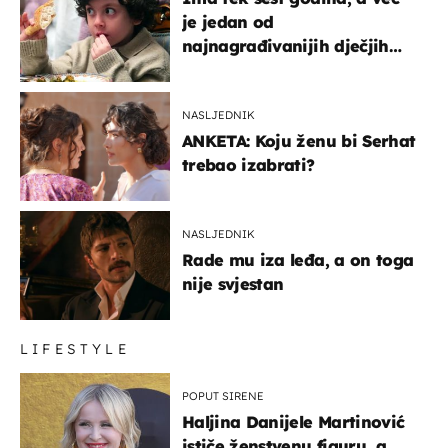
je jedan od
najnagrađivanijih dječjih
glumaca
NASLJEDNIK
ANKETA: Koju ženu bi Serhat
trebao izabrati?
NASLJEDNIK
Rade mu iza leđa, a on toga
nije svjestan
LIFESTYLE
POPUT SIRENE
Haljina Danijele Martinović
ističe ženstvenu figuru, a