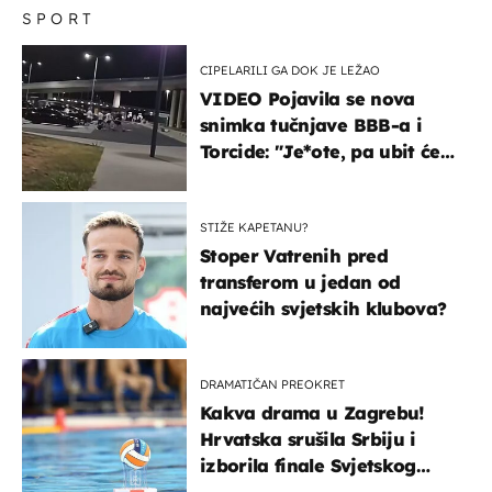
SPORT
CIPELARILI GA DOK JE LEŽAO
VIDEO Pojavila se nova
snimka tučnjave BBB-a i
Torcide: "Je*ote, pa ubit će
ga!"
STIŽE KAPETANU?
Stoper Vatrenih pred
transferom u jedan od
najvećih svjetskih klubova?
DRAMATIČAN PREOKRET
Kakva drama u Zagrebu!
Hrvatska srušila Srbiju i
izborila finale Svjetskog
prvenstva