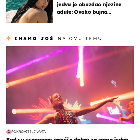
jedva je obuzdao njezine
adute: Ovako bujna
Slavonka uživa na Jadranu
IMAMO JOŠ
NA OVU TEMU
kultura & zabava
POKROVITELJ WATA
Kad su uspomene previše dobre za samo jedno