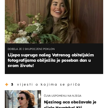
DOBILA JE I SKUPOCJENI POKLON
Lijepa supruga našeg Vatrenog obiteljskim
fotografijama obilježila je poseban dan u
svom životu!
3
vijesti o kojima se priča
ČUVA USPOMENU NA NJEGA
Njezinog oca obožavala je
cijela Hrvatska! Kći