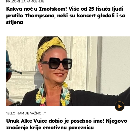
PRIZORI ZA PAMĆENJE
Kakva noć u Imotskom! Više od 25 tisuća ljudi
pratilo Thompsona, neki su koncert gledali i sa
stijena
"BILO NAM JE VAŽNO..."
Unuk Alke Vuice dobio je posebno ime! Njegovo
značenje krije emotivnu poveznicu