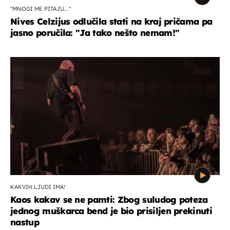
"MNOGI ME PITAJU..."
Nives Celzijus odlučila stati na kraj pričama pa
jasno poručila: "Ja tako nešto nemam!"
KAKVIH LJUDI IMA!
Kaos kakav se ne pamti: Zbog suludog poteza
jednog muškarca bend je bio prisiljen prekinuti
nastup