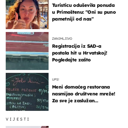
Turisticu oduševila ponuda
u Primoštenu: "Oni su puno
pametniji od nas"
ZANIMLJIVO
Registracija iz SAD-a
postala hit u Hrvatskoj!
Pogledajte zašto
UPS!
Meni domaćeg restorana
nasmijao društvene mreže!
Za sve je zaslužan
urnebesan naziv jela
VIJESTI