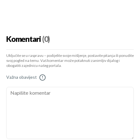
Komentari
(0)
Uključite se u raspravu – podijelite svoje mišljenje, postavite pitanja ili ponudite
svoj pogled na temu. Vaš komentar može potaknuti zanimljiv dijalog i
obogatiti zajednicu našeg portala.
Važna obavijest
!