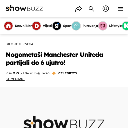
Dnevnik.hr
Vijesti
Sport
Putovanja
Lifestyle
BILO JE TU SVEGA....
Nogometaši Manchester Uniteda
partijali do 6 ujutro!
Piše
M.O.
,
23.04.2013 @ 14:43
CELEBRITY
KOMENTARI
OMOGUĆI OBAVIJESTI