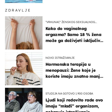
ZDRAVLJE
"VRHUNAC" ŽENSKOG SEKSUALNOG
ISKUSTVA
Kako do vaginalnog
orgazma? Samo 18 % žena
može ga doživjeti isključivo
na ovaj način
NOVO ISTRAŽIVANJE
Hormonska terapija u
menopauzi: Žene koje je
koriste imaju znatno manji
rizik od ovoga
STUDIJA NA GOTOVO 1.900 OSOBA
Ljudi koji redovito rade ovo
imaju “mlađi” organizam,
pokazuje istraživanje