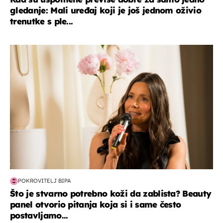
gledanje: Mali uređaj koji je još jednom oživio
trenutke s ple...
moda & ljepota
POKROVITELJ BIPA
Što je stvarno potrebno koži da zablista? Beauty
panel otvorio pitanja koja si i same često
postavljamo...