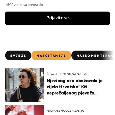
1500 znakova preostalo
Prijavite se
SVJEŽE
NAJČITANIJE
NAJKOMENTIRAN
ČUVA USPOMENU NA NJEGA
Njezinog oca obožavala je
cijela Hrvatska! Kći
neprežaljenog pjevača
projurila špicom na dva
kotača
NADMAŠENA OČEKIVANJA