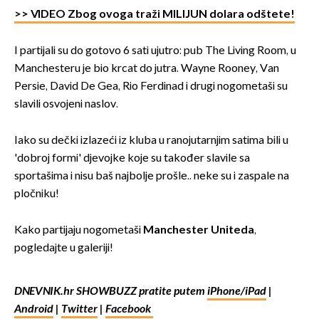
>> VIDEO Zbog ovoga traži MILIJUN dolara odštete!
I partijali su do gotovo 6 sati ujutro: pub The Living Room, u
Manchesteru je bio krcat do jutra. Wayne Rooney, Van
Persie, David De Gea, Rio Ferdinad i drugi nogometaši su
slavili osvojeni naslov.
Iako su dečki izlazeći iz kluba u ranojutarnjim satima bili u
'dobroj formi' djevojke koje su također slavile sa
sportašima i nisu baš najbolje prošle.. neke su i zaspale na
pločniku!
Kako partijaju nogometaši
Manchester Uniteda
,
pogledajte u galeriji!
DNEVNIK.hr SHOWBUZZ pratite putem
iPhone/iPad
|
Android
|
Twitter
|
Facebook