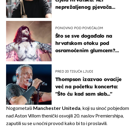
neprežaljenog pjevača
projurila špicom na dva
kotača
PONOVNO POD POVEĆALOM
Što se sve događalo na
hrvatskom otoku pod
osramoćenim glumcem?
Bizarni prizori i danas
izazivaju nevjericu
PRED 20 TISUĆA LJUDI
Thompson izazvao ovacije
već na početku koncerta:
"Što ću kad sam slab..."
Nogometaši
Manchester Uniteda
, koji su sinoć pobjedom
nad Aston Villom thenički osvojili 20. naslov Premiershipa,
zaputili su se u noćni provod kako bi to i proslavili.