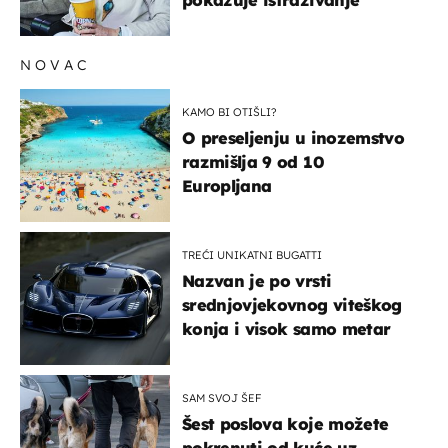
NOVAC
KAMO BI OTIŠLI?
O preseljenju u inozemstvo
razmišlja 9 od 10
Europljana
TREĆI UNIKATNI BUGATTI
Nazvan je po vrsti
srednjovjekovnog viteškog
konja i visok samo metar
SAM SVOJ ŠEF
Šest poslova koje možete
pokrenuti od kuće uz