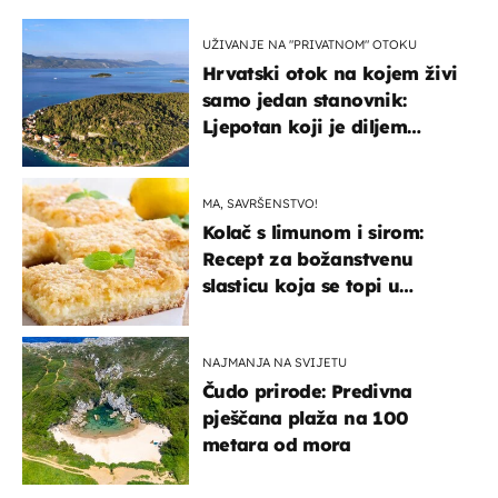
UŽIVANJE NA "PRIVATNOM" OTOKU
Hrvatski otok na kojem živi
samo jedan stanovnik:
Ljepotan koji je diljem
svijeta poznat po svojem
"bijelom zlatu"
MA, SAVRŠENSTVO!
Kolač s limunom i sirom:
Recept za božanstvenu
slasticu koja se topi u
ustima
NAJMANJA NA SVIJETU
Čudo prirode: Predivna
pješčana plaža na 100
metara od mora