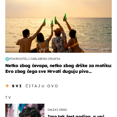
POKROVITELJ CARLSBERG CROATIA
Netko zbog ćevapa, netko zbog drške za motiku:
Evo zbog čega sve Hrvati duguju pivo...
SVI
ČITAJU OVO
TV
DALEKI GRAD
Ima tek šest godina, a već