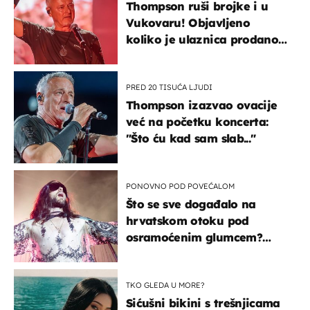
Thompson ruši brojke i u
Vukovaru! Objavljeno
koliko je ulaznica prodano
u kratkom vremenu
PRED 20 TISUĆA LJUDI
Thompson izazvao ovacije
već na početku koncerta:
"Što ću kad sam slab..."
PONOVNO POD POVEĆALOM
Što se sve događalo na
hrvatskom otoku pod
osramoćenim glumcem?
Bizarni prizori i danas
izazivaju nevjericu
TKO GLEDA U MORE?
Sićušni bikini s trešnjicama