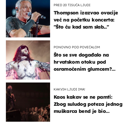
PRED 20 TISUĆA LJUDI
Thompson izazvao ovacije
već na početku koncerta:
"Što ću kad sam slab..."
PONOVNO POD POVEĆALOM
Što se sve događalo na
hrvatskom otoku pod
osramoćenim glumcem?
Bizarni prizori i danas
izazivaju nevjericu
KAKVIH LJUDI IMA!
Kaos kakav se ne pamti:
Zbog suludog poteza jednog
muškarca bend je bio
prisiljen prekinuti nastup