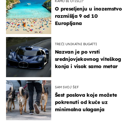
KAMO BI OTIŠLI?
O preseljenju u inozemstvo
razmišlja 9 od 10
Europljana
TREĆI UNIKATNI BUGATTI
Nazvan je po vrsti
srednjovjekovnog viteškog
konja i visok samo metar
SAM SVOJ ŠEF
Šest poslova koje možete
pokrenuti od kuće uz
minimalna ulaganja