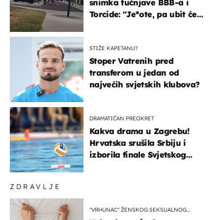
snimka tučnjave BBB-a i
Torcide: "Je*ote, pa ubit će
ga!"
STIŽE KAPETANU?
Stoper Vatrenih pred
transferom u jedan od
najvećih svjetskih klubova?
DRAMATIČAN PREOKRET
Kakva drama u Zagrebu!
Hrvatska srušila Srbiju i
izborila finale Svjetskog
prvenstva
ZDRAVLJE
"VRHUNAC" ŽENSKOG SEKSUALNOG
ISKUSTVA