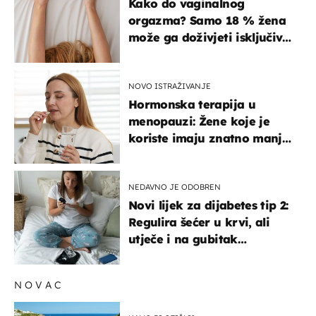
Kako do vaginalnog
orgazma? Samo 18 % žena
može ga doživjeti isključivo
na ovaj način
NOVO ISTRAŽIVANJE
Hormonska terapija u
menopauzi: Žene koje je
koriste imaju znatno manji
rizik od ovoga
NEDAVNO JE ODOBREN
Novi lijek za dijabetes tip 2:
Regulira šećer u krvi, ali
utječe i na gubitak
kilograma! Evo tko ga smije
uzimati i koje su nuspojave
NOVAC