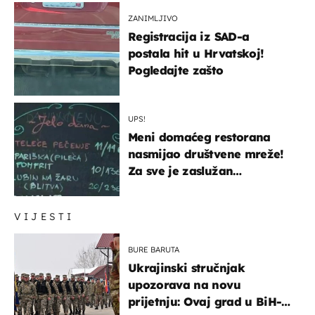
ZANIMLJIVO
Registracija iz SAD-a
postala hit u Hrvatskoj!
Pogledajte zašto
UPS!
Meni domaćeg restorana
nasmijao društvene mreže!
Za sve je zaslužan
urnebesan naziv jela
VIJESTI
BURE BARUTA
Ukrajinski stručnjak
upozorava na novu
prijetnju: Ovaj grad u BiH-u