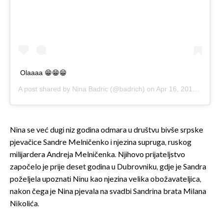
Olaaaa 😁😁😁
A post shared by
Nina Badric
(@badrich) on
Apr 16, 2019 at 2:20pm PDT
Nina se već dugi niz godina odmara u društvu bivše srpske
pjevačice Sandre Melničenko i njezina supruga, ruskog
milijardera Andreja Melničenka. Njihovo prijateljstvo
započelo je prije deset godina u Dubrovniku, gdje je Sandra
poželjela upoznati Ninu kao njezina velika obožavateljica,
nakon čega je Nina pjevala na svadbi Sandrina brata Milana
Nikolića.