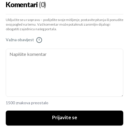
Komentari
(0)
Uključite se u raspravu – podijelite svoje mišljenje, postavite pitanja ili ponudite
svoj pogled na temu. Vaš komentar može potaknuti zanimljiv dijalog i
obogatiti zajednicu našeg portala.
Važna obavijest
!
1500 znakova preostalo
Prijavite se