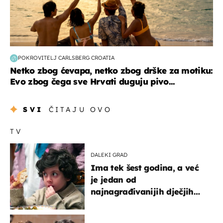
POKROVITELJ CARLSBERG CROATIA
Netko zbog ćevapa, netko zbog drške za motiku:
Evo zbog čega sve Hrvati duguju pivo...
SVI
ČITAJU OVO
TV
DALEKI GRAD
Ima tek šest godina, a već
je jedan od
najnagrađivanijih dječjih
glumaca