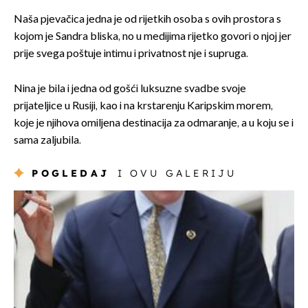
Naša pjevačica jedna je od rijetkih osoba s ovih prostora s
kojom je Sandra bliska, no u medijima rijetko govori o njoj jer
prije svega poštuje intimu i privatnost nje i supruga.
Nina je bila i jedna od gošći luksuzne svadbe svoje
prijateljice u Rusiji, kao i na krstarenju Karipskim morem,
koje je njihova omiljena destinacija za odmaranje, a u koju se i
sama zaljubila.
POGLEDAJ
I OVU GALERIJU