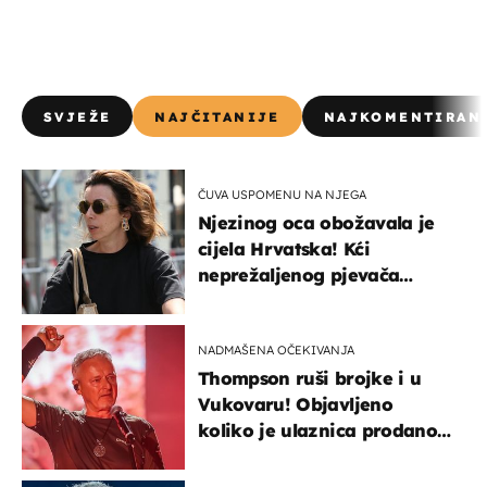
SVJEŽE
NAJČITANIJE
NAJKOMENTIRAN
ČUVA USPOMENU NA NJEGA
Njezinog oca obožavala je
cijela Hrvatska! Kći
neprežaljenog pjevača
projurila špicom na dva
kotača
NADMAŠENA OČEKIVANJA
Thompson ruši brojke i u
Vukovaru! Objavljeno
koliko je ulaznica prodano
u kratkom vremenu