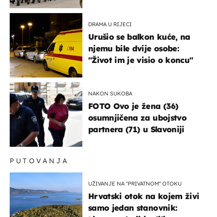
bi mogao biti žarište
DRAMA U RIJECI
Urušio se balkon kuće, na
njemu bile dvije osobe:
"Život im je visio o koncu"
NAKON SUKOBA
FOTO Ovo je žena (36)
osumnjičena za ubojstvo
partnera (71) u Slavoniji
PUTOVANJA
UŽIVANJE NA "PRIVATNOM" OTOKU
Hrvatski otok na kojem živi
samo jedan stanovnik: