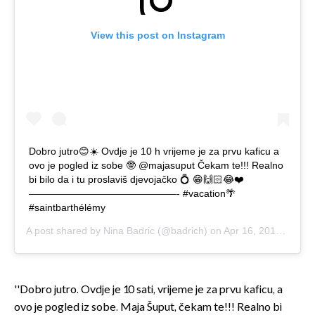
View this post on Instagram
Dobro jutro😊☀️ Ovdje je 10 h vrijeme je za prvu kaficu a
ovo je pogled iz sobe 🤓 @majasuput Čekam te!!! Realno
bi bilo da i tu proslaviš djevojačko 💍 😁🙌🏻😂❤️
———————————————- #vacation🌴
#saintbarthélémy
A post shared by
Nina Badric
(@badrich) on
Apr 16, 2019 at 7:20am PDT
''Dobro jutro. Ovdje je 10 sati, vrijeme je za prvu kaficu, a
ovo je pogled iz sobe. Maja Šuput, čekam te!!! Realno bi