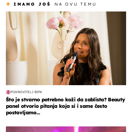
IMAMO JOŠ
NA OVU TEMU
moda & ljepota
POKROVITELJ BIPA
Što je stvarno potrebno koži da zablista? Beauty
panel otvorio pitanja koja si i same često
postavljamo...
kultura & zabava