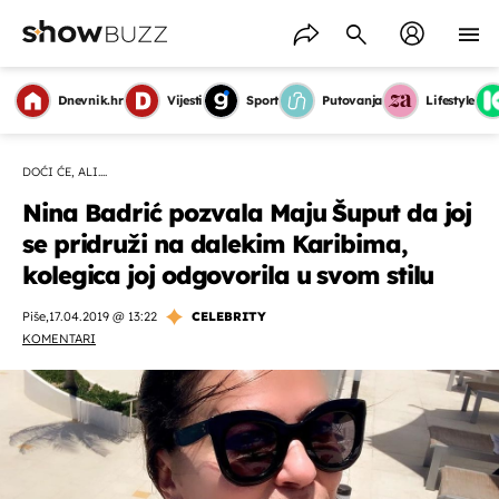
Dnevnik.hr
Vijesti
Sport
Putovanja
Lifestyle
DOĆI ĆE, ALI....
Nina Badrić pozvala Maju Šuput da joj
se pridruži na dalekim Karibima,
kolegica joj odgovorila u svom stilu
Piše
,
17.04.2019 @ 13:22
CELEBRITY
KOMENTARI
OMOGUĆI OBAVIJESTI