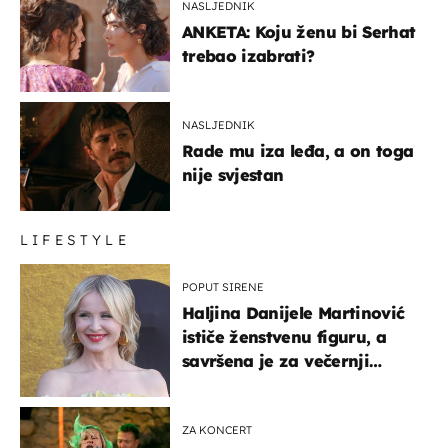
NASLJEDNIK
ANKETA: Koju ženu bi Serhat
trebao izabrati?
NASLJEDNIK
Rade mu iza leđa, a on toga
nije svjestan
LIFESTYLE
POPUT SIRENE
Haljina Danijele Martinović
ističe ženstvenu figuru, a
savršena je za večernji
izlazak na moru
ZA KONCERT