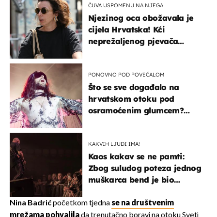
ČUVA USPOMENU NA NJEGA
Njezinog oca obožavala je
cijela Hrvatska! Kći
neprežaljenog pjevača
projurila špicom na dva
kotača
PONOVNO POD POVEĆALOM
Što se sve događalo na
hrvatskom otoku pod
osramoćenim glumcem?
Bizarni prizori i danas
izazivaju nevjericu
KAKVIH LJUDI IMA!
Kaos kakav se ne pamti:
Zbog suludog poteza jednog
muškarca bend je bio
prisiljen prekinuti nastup
Nina Badrić
početkom tjedna
se na društvenim
mrežama pohvalila
da trenutačno boravi na otoku Sveti