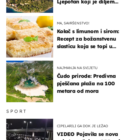
Ljepotan koji je diljem
svijeta poznat po svojem
"bijelom zlatu"
MA, SAVRŠENSTVO!
Kolač s limunom i sirom:
Recept za božanstvenu
slasticu koja se topi u
ustima
NAJMANJA NA SVIJETU
Čudo prirode: Predivna
pješčana plaža na 100
metara od mora
SPORT
CIPELARILI GA DOK JE LEŽAO
VIDEO Pojavila se nova