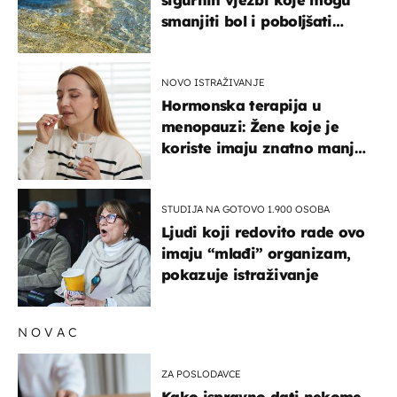
smanjiti bol i poboljšati
pokretljivost
NOVO ISTRAŽIVANJE
Hormonska terapija u
menopauzi: Žene koje je
koriste imaju znatno manji
rizik od ovoga
STUDIJA NA GOTOVO 1.900 OSOBA
Ljudi koji redovito rade ovo
imaju “mlađi” organizam,
pokazuje istraživanje
NOVAC
ZA POSLODAVCE
Kako ispravno dati nekome