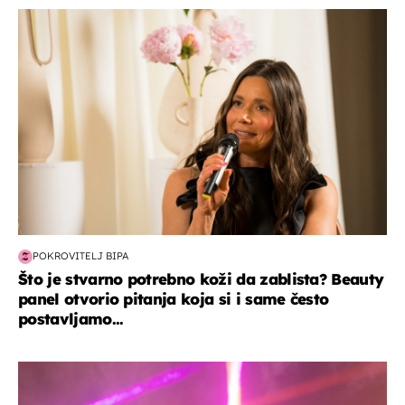
moda & ljepota
POKROVITELJ BIPA
Što je stvarno potrebno koži da zablista? Beauty
panel otvorio pitanja koja si i same često
postavljamo...
kultura & zabava