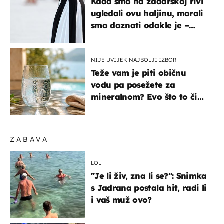
Kada smo na zadarskoj rivi
ugledali ovu haljinu, morali
smo doznati odakle je –
košta samo 18 eura
NIJE UVIJEK NAJBOLJI IZBOR
Teže vam je piti običnu
vodu pa posežete za
mineralnom? Evo što to čini
organizmu
ZABAVA
LOL
"Je li živ, zna li se?": Snimka
s Jadrana postala hit, radi li
i vaš muž ovo?