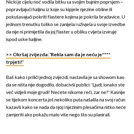
Nicki je cijelu noć vodila bitku sa svojim bujnim poprsjem –
popravljajući haljinu iz koje su kipjele njezine obline ili
pokušavajući pokriti flastere kojima je pokrila bradavice. U
jednom trenutku toliko se zanijela i uživjela u svoje izvedbe
da nije ni primijetila da joj flaster u obliku cvijeta izviruje
ispod uske haljine.
>> Okršaj zvijezda: 'Rekla sam da je neću je****
trpjeti!'
Baš kako i priliči jednoj zvijezdi, nastavila je sa showom kao
da se ništa nije dogodilo, dobacivši publici: 'Ljudi, ionako ste
već vidjeli moje grudi! Nećete nikome reći, zar ne?' Kasnije
se tijekom koncerta još nekoliko puta našalila na svoj račun
kazavši kako se nada da njoj i njezinim plesačima nitko neće
zamjeriti ako pokažu malo više nego što su planirali.