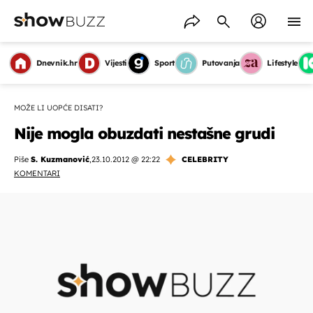
Dnevnik.hr
Vijesti
Sport
Putovanja
Lifestyle
MOŽE LI UOPĆE DISATI?
Nije mogla obuzdati nestašne grudi
Piše
S. Kuzmanović
,
23.10.2012 @ 22:22
CELEBRITY
KOMENTARI
OMOGUĆI OBAVIJESTI