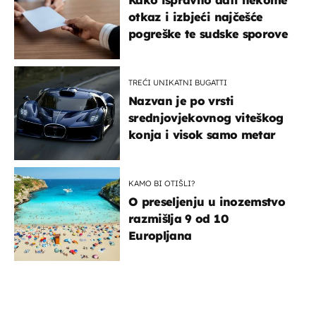
otkaz i izbjeći najčešće
pogreške te sudske sporove
TREĆI UNIKATNI BUGATTI
Nazvan je po vrsti
srednjovjekovnog viteškog
konja i visok samo metar
KAMO BI OTIŠLI?
O preseljenju u inozemstvo
razmišlja 9 od 10
Europljana