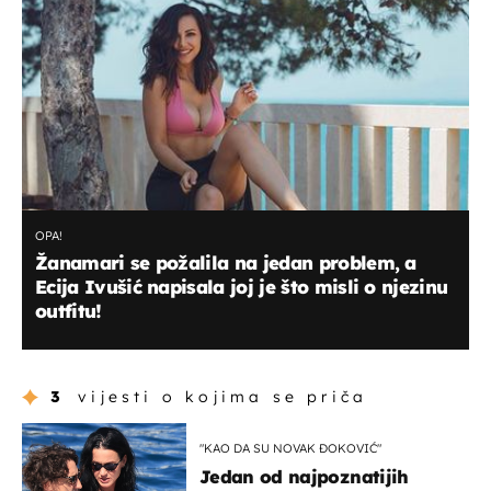
OPA!
Žanamari se požalila na jedan problem, a
Ecija Ivušić napisala joj je što misli o njezinu
outfitu!
3
vijesti o kojima se priča
"KAO DA SU NOVAK ĐOKOVIĆ"
Jedan od najpoznatijih