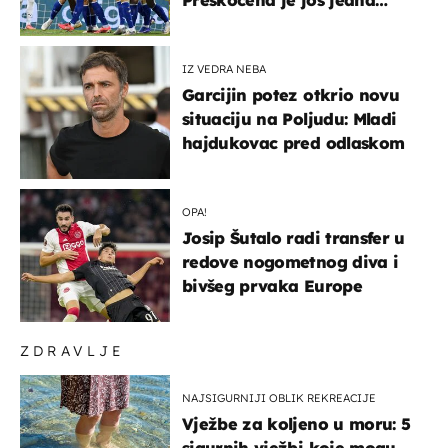
država
IZ VEDRA NEBA
Garcijin potez otkrio novu
situaciju na Poljudu: Mladi
hajdukovac pred odlaskom
OPA!
Josip Šutalo radi transfer u
redove nogometnog diva i
bivšeg prvaka Europe
ZDRAVLJE
NAJSIGURNIJI OBLIK REKREACIJE
Vježbe za koljeno u moru: 5
sigurnih vježbi koje mogu