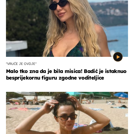
"VRUĆE JE OVDJE"
Malo tko zna da je bila misica! Badić je istaknuo
besprijekornu figuru zgodne voditeljice