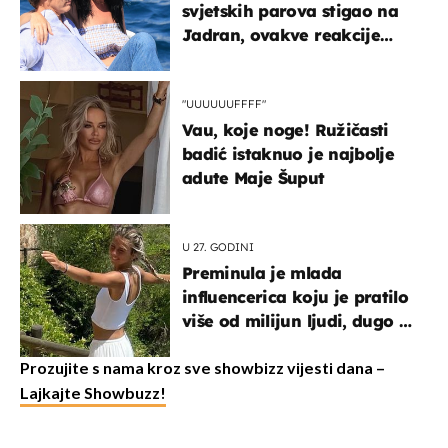
svjetskih parova stigao na
Jadran, ovakve reakcije
vjerojatno nisu očekivali
"UUUUUUFFFF"
Vau, koje noge! Ružičasti
badić istaknuo je najbolje
adute Maje Šuput
U 27. GODINI
Preminula je mlada
influencerica koju je pratilo
više od milijun ljudi, dugo se
borila s opakom bolešću
Prozujite s nama kroz sve showbizz vijesti dana –
Lajkajte Showbuzz!