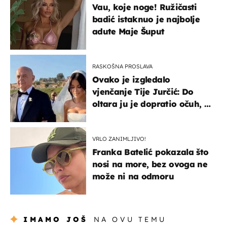
Vau, koje noge! Ružičasti
badić istaknuo je najbolje
adute Maje Šuput
RASKOŠNA PROSLAVA
Ovako je izgledalo
vjenčanje Tije Jurčić: Do
oltara ju je dopratio očuh, a
slavilo se uz Olivera i Rozgu
VRLO ZANIMLJIVO!
Franka Batelić pokazala što
nosi na more, bez ovoga ne
može ni na odmoru
IMAMO JOŠ
NA OVU TEMU