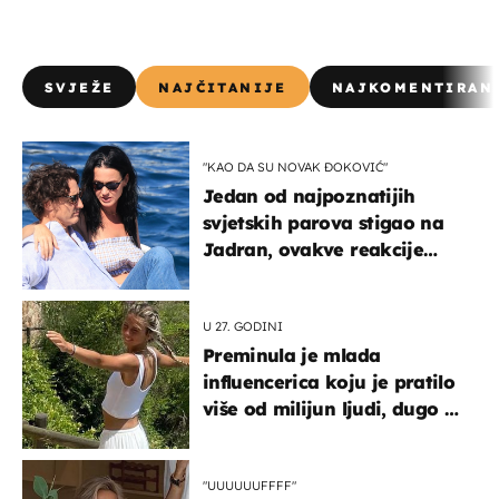
SVJEŽE
NAJČITANIJE
NAJKOMENTIRAN
"KAO DA SU NOVAK ĐOKOVIĆ"
Jedan od najpoznatijih
svjetskih parova stigao na
Jadran, ovakve reakcije
vjerojatno nisu očekivali
U 27. GODINI
Preminula je mlada
influencerica koju je pratilo
više od milijun ljudi, dugo se
borila s opakom bolešću
"UUUUUUFFFF"