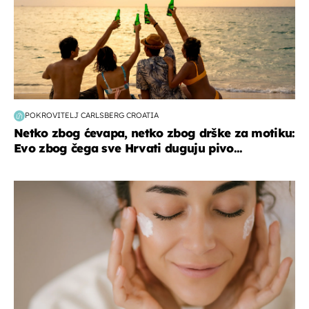
POKROVITELJ CARLSBERG CROATIA
Netko zbog ćevapa, netko zbog drške za motiku:
Evo zbog čega sve Hrvati duguju pivo...
moda & ljepota