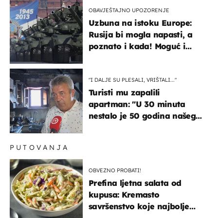
OBAVJEŠTAJNO UPOZORENJE
Uzbuna na istoku Europe:
Rusija bi mogla napasti, a
poznato i kada! Moguć i
kopneni upad u članicu
NATO-a
"I DALJE SU PLESALI, VRIŠTALI..."
Turisti mu zapalili
apartman: "U 30 minuta
nestalo je 50 godina našeg
života, supruga i ja ne
možemo oka sklopiti"
PUTOVANJA
OBVEZNO PROBATI!
Prefina ljetna salata od
kupusa: Kremasto
savršenstvo koje najbolje
paše uz pečeno meso