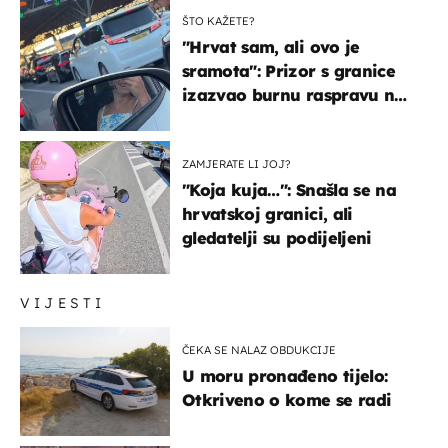
ŠTO KAŽETE?
"Hrvat sam, ali ovo je
sramota": Prizor s granice
izazvao burnu raspravu na
društvenim mrežama
ZAMJERATE LI JOJ?
"Koja kuja…": Snašla se na
hrvatskoj granici, ali
gledatelji su podijeljeni
VIJESTI
ČEKA SE NALAZ OBDUKCIJE
U moru pronađeno tijelo:
Otkriveno o kome se radi