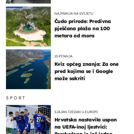
NAJMANJA NA SVIJETU
Čudo prirode: Predivna
pješčana plaža na 100
metara od mora
15 PITANJA
Kviz općeg znanja: Za one
pred kojima se i Google
može sakriti
SPORT
SJAJAN TJEDAN U EUROPI
Hrvatska nastavila uspon
na UEFA-inoj ljestvici:
Preskočena je još jedna