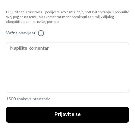
Uključite se u raspravu – podijelite svoje mišljenje, postavite pitanja ili ponudite
svoj pogled na temu. Vaš komentar može potaknuti zanimljiv dijalog i
obogatiti zajednicu našeg portala.
Važna obavijest
!
1500 znakova preostalo
Prijavite se