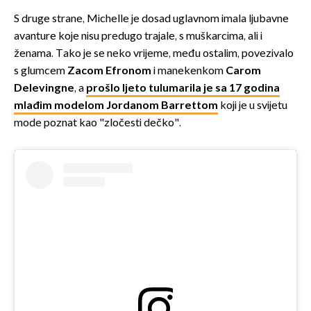
S druge strane, Michelle je dosad uglavnom imala ljubavne
avanture koje nisu predugo trajale, s muškarcima, ali i
ženama. Tako je se neko vrijeme, među ostalim, povezivalo
s glumcem
Zacom Efronom
i manekenkom
Carom
Delevingne
, a
prošlo ljeto tulumarila je sa 17 godina
mlađim modelom Jordanom Barrettom
koji je u svijetu
mode poznat kao "zločesti dečko".