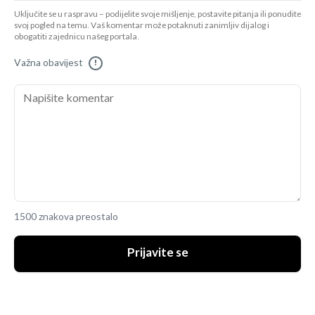
Uključite se u raspravu – podijelite svoje mišljenje, postavite pitanja ili ponudite
svoj pogled na temu. Vaš komentar može potaknuti zanimljiv dijalog i
obogatiti zajednicu našeg portala.
Važna obavijest
!
1500 znakova preostalo
Prijavite se