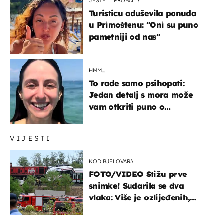
JESTE LI PROBALI?
Turisticu oduševila ponuda
u Primoštenu: "Oni su puno
pametniji od nas"
HMM…
To rade samo psihopati:
Jedan detalj s mora može
vam otkriti puno o
prijateljima
VIJESTI
KOD BJELOVARA
FOTO/VIDEO Stižu prve
snimke! Sudarila se dva
vlaka: Više je ozlijeđenih,
hitne službe na terenu