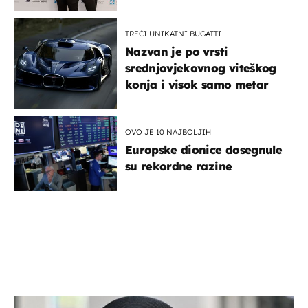
potporu za razvoj
TREĆI UNIKATNI BUGATTI
Nazvan je po vrsti
srednjovjekovnog viteškog
konja i visok samo metar
OVO JE 10 NAJBOLJIH
Europske dionice dosegnule
su rekordne razine