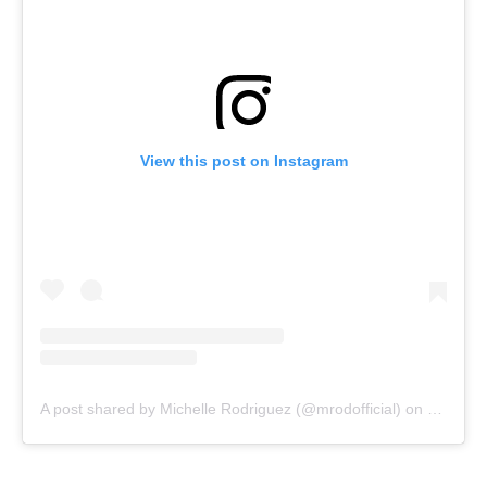
View this post on Instagram
A post shared by Michelle Rodriguez (@mrodofficial)
on
Oct 10,