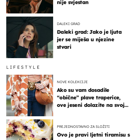
nije svjestan
DALEKI GRAD
Daleki grad: Jako je ljuta
jer se miješa u njezine
stvari
LIFESTYLE
NOVE KOLEKCIJE
Ako su vam dosadile
“obične” plave traperice,
ove jeseni dolazite na svoje
- izdvajamo 15 hit modela
PREJEDNOSTAVNO ZA SLOŽITI
Ovo je pravi ljetni tiramisu s