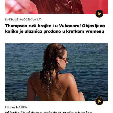
NADMAŠENA OČEKIVANJA
Thompson ruši brojke i u Vukovaru! Objavljeno
koliko je ulaznica prodano u kratkom vremenu
LJUBAV NA OBALI