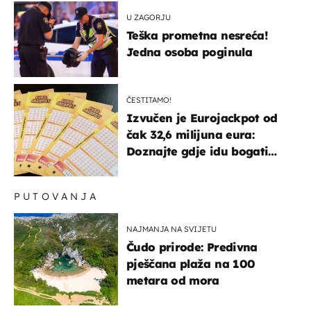
U ZAGORJU
Teška prometna nesreća!
Jedna osoba poginula
ČESTITAMO!
Izvučen je Eurojackpot od
čak 32,6 milijuna eura:
Doznajte gdje idu bogati
dobitci u Hrvatskoj
PUTOVANJA
NAJMANJA NA SVIJETU
Čudo prirode: Predivna
pješčana plaža na 100
metara od mora