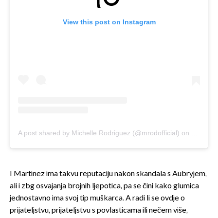
View this post on Instagram
A post shared by Michelle Rodriguez (@mrodofficial)
on
Aug 12,
I Martinez ima takvu reputaciju nakon skandala s Aubryjem,
ali i zbg osvajanja brojnih ljepotica, pa se čini kako glumica
jednostavno ima svoj tip muškarca. A radi li se ovdje o
prijateljstvu, prijateljstvu s povlasticama ili nečem više,