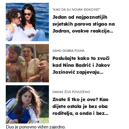
"KAO DA SU NOVAK ĐOKOVIĆ"
Jedan od najpoznatijih
svjetskih parova stigao na
Jadran, ovakve reakcije
vjerojatno nisu očekivali
SAMO DOBRA PISMA
Poslušajte kako to zvuči
kad Nina Badrić i Jakov
Jozinović zapjevaju
Oliverov hit!
DANAS ŽIVI POVUČENO
Znate li tko je ovo? Kao
dijete ostala je bez oba
roditelja, a onda i bez
milijuna koje je trebala
naslijediti
Duo je ponovno viđen zajedno.