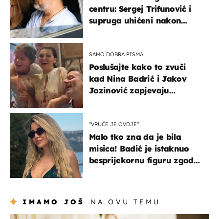
centru: Sergej Trifunović i
supruga uhićeni nakon
svađe!
SAMO DOBRA PISMA
Poslušajte kako to zvuči
kad Nina Badrić i Jakov
Jozinović zapjevaju
Oliverov hit!
"VRUĆE JE OVDJE"
Malo tko zna da je bila
misica! Badić je istaknuo
besprijekornu figuru zgodne
voditeljice
IMAMO JOŠ
NA OVU TEMU
moda & ljepota