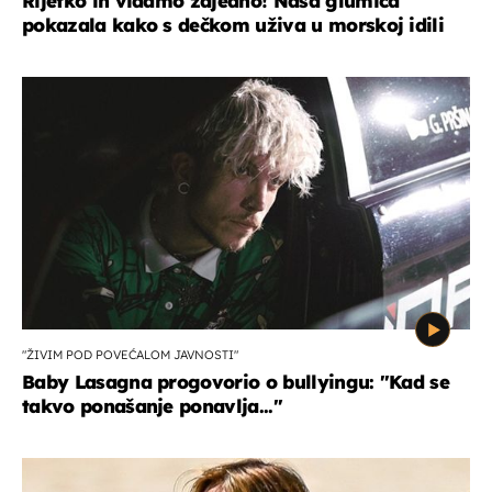
Rijetko ih viđamo zajedno! Naša glumica
pokazala kako s dečkom uživa u morskoj idili
"ŽIVIM POD POVEĆALOM JAVNOSTI"
Baby Lasagna progovorio o bullyingu: "Kad se
takvo ponašanje ponavlja..."