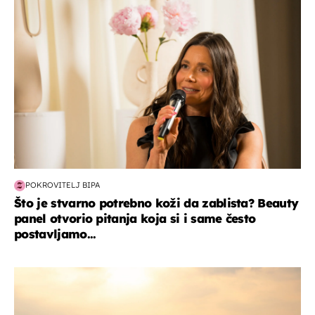
POKROVITELJ BIPA
Što je stvarno potrebno koži da zablista? Beauty
panel otvorio pitanja koja si i same često
postavljamo...
zanimljivosti