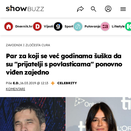
Dnevnik.hr
Vijesti
Sport
Putovanja
Lifestyle
ZAVODNIK I ZLOČESTA CURA
Par za koji se već godinama šuška da
su "prijatelji s povlasticama" ponovno
viđen zajedno
Piše
E.D.
,
16.03.2019 @ 12:13
CELEBRITY
KOMENTARI
OMOGUĆI OBAVIJESTI