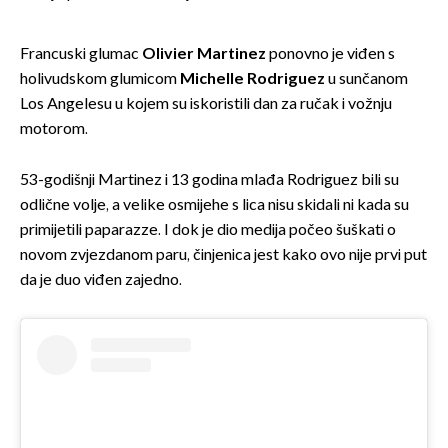
Francuski glumac
Olivier Martinez
ponovno je viđen s
holivudskom glumicom
Michelle Rodriguez
u sunčanom
Los Angelesu u kojem su iskoristili dan za ručak i vožnju
motorom.
53-godišnji Martinez i 13 godina mlađa Rodriguez bili su
odlične volje, a velike osmijehe s lica nisu skidali ni kada su
primijetili paparazze. I dok je dio medija počeo šuškati o
novom zvjezdanom paru, činjenica jest kako ovo nije prvi put
da je duo viđen zajedno.