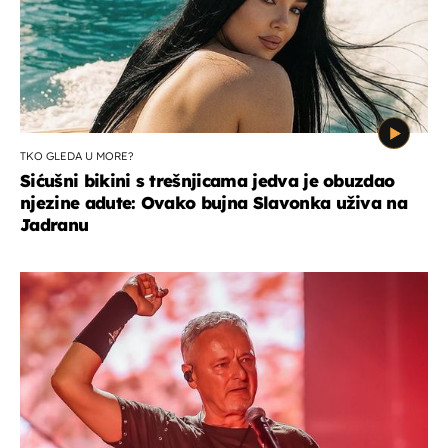
TKO GLEDA U MORE?
Sićušni bikini s trešnjicama jedva je obuzdao
njezine adute: Ovako bujna Slavonka uživa na
Jadranu