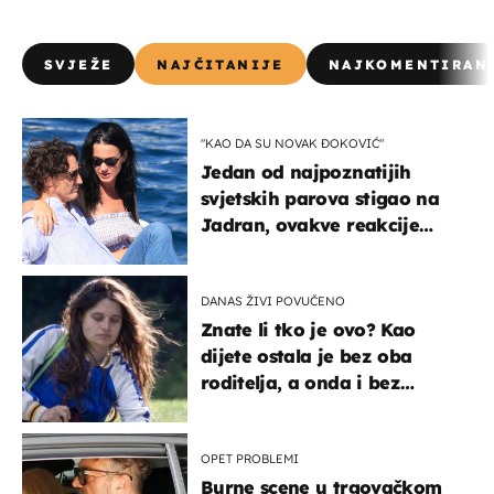
SVJEŽE
NAJČITANIJE
NAJKOMENTIRAN
"KAO DA SU NOVAK ĐOKOVIĆ"
Jedan od najpoznatijih
svjetskih parova stigao na
Jadran, ovakve reakcije
vjerojatno nisu očekivali
DANAS ŽIVI POVUČENO
Znate li tko je ovo? Kao
dijete ostala je bez oba
roditelja, a onda i bez
milijuna koje je trebala
naslijediti
OPET PROBLEMI
Burne scene u trgovačkom