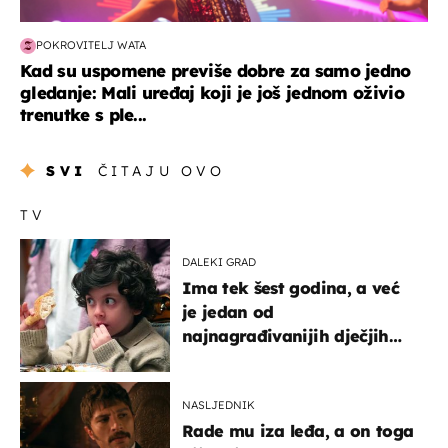
POKROVITELJ WATA
Kad su uspomene previše dobre za samo jedno
gledanje: Mali uređaj koji je još jednom oživio
trenutke s ple...
SVI
ČITAJU OVO
TV
DALEKI GRAD
Ima tek šest godina, a već
je jedan od
najnagrađivanijih dječjih
glumaca
NASLJEDNIK
Rade mu iza leđa, a on toga