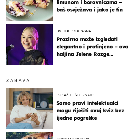
limunom i borovnicama –
baš osvježava i jako je fin
UVIJEK PREKRASNA
Prozirno može izgledati
elegantno i profinjeno – ova
haljina Jelene Rozge
najbolji je dokaz
ZABAVA
POKAŽITE ŠTO ZNATE!
Samo pravi intelektualci
mogu riješiti ovaj kviz bez
ijedne pogreške