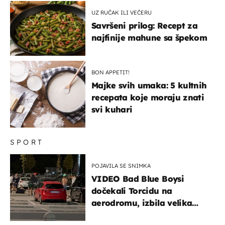
UZ RUČAK ILI VEČERU
Savršeni prilog: Recept za
najfinije mahune sa špekom
BON APPETIT!
Majke svih umaka: 5 kultnih
recepata koje moraju znati
svi kuhari
SPORT
POJAVILA SE SNIMKA
VIDEO Bad Blue Boysi
dočekali Torcidu na
aerodromu, izbila velika
masovna tučnjava