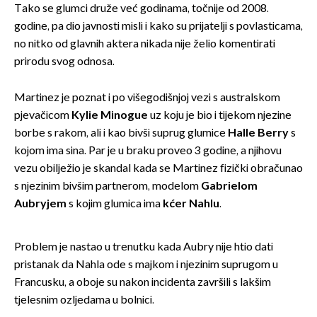
Tako se glumci druže već godinama, točnije od 2008.
godine, pa dio javnosti misli i kako su prijatelji s povlasticama,
no nitko od glavnih aktera nikada nije želio komentirati
prirodu svog odnosa.
Martinez je poznat i po višegodišnjoj vezi s australskom
pjevačicom
Kylie Minogue
uz koju je bio i tijekom njezine
borbe s rakom, ali i kao bivši suprug glumice
Halle Berry
s
kojom ima sina. Par je u braku proveo 3 godine, a njihovu
vezu obilježio je skandal kada se Martinez fizički obračunao
s njezinim bivšim partnerom, modelom
Gabrielom
Aubryjem
s kojim glumica ima
kćer Nahlu
.
Problem je nastao u trenutku kada Aubry nije htio dati
pristanak da Nahla ode s majkom i njezinim suprugom u
Francusku, a oboje su nakon incidenta završili s lakšim
tjelesnim ozljedama u bolnici.