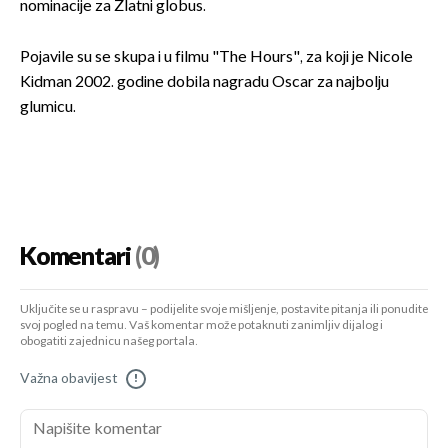
nominacije za Zlatni globus.
Pojavile su se skupa i u filmu "The Hours", za koji je Nicole
Kidman 2002. godine dobila nagradu Oscar za najbolju
glumicu.
Komentari
(0)
Uključite se u raspravu – podijelite svoje mišljenje, postavite pitanja ili ponudite
svoj pogled na temu. Vaš komentar može potaknuti zanimljiv dijalog i
obogatiti zajednicu našeg portala.
Važna obavijest
!