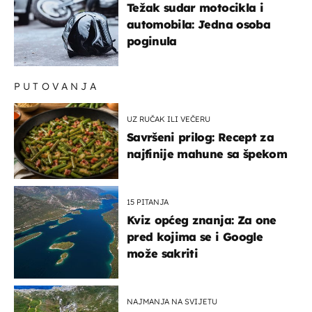
Težak sudar motocikla i
automobila: Jedna osoba
poginula
PUTOVANJA
UZ RUČAK ILI VEČERU
Savršeni prilog: Recept za
najfinije mahune sa špekom
15 PITANJA
Kviz općeg znanja: Za one
pred kojima se i Google
može sakriti
NAJMANJA NA SVIJETU