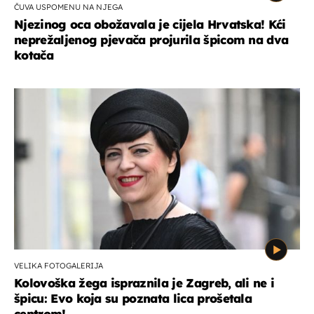
ČUVA USPOMENU NA NJEGA
Njezinog oca obožavala je cijela Hrvatska! Kći
neprežaljenog pjevača projurila špicom na dva
kotača
VELIKA FOTOGALERIJA
Kolovoška žega ispraznila je Zagreb, ali ne i
špicu: Evo koja su poznata lica prošetala
centrom!