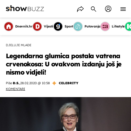
Dnevnik.hr
Vijesti
Sport
Putovanja
Lifestyle
DJELUJE MLAĐE
Legendarna glumica postala vatrena
crvenokosa: U ovakvom izdanju još je
nismo vidjeli!
Piše
Đ.S.
,
28.02.2020 @ 10:58
CELEBRITY
KOMENTARI
OMOGUĆI OBAVIJESTI