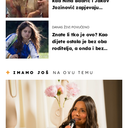
kad Nina Badrić i Jakov
Jozinović zapjevaju
Oliverov hit!
DANAS ŽIVI POVUČENO
Znate li tko je ovo? Kao
dijete ostala je bez oba
roditelja, a onda i bez
milijuna koje je trebala
naslijediti
IMAMO JOŠ
NA OVU TEMU
moda & ljepota