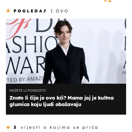
POGLEDAJ
I OVO
MOŽETE LI POGODITI?
Znate li čija je ovo kći? Mama joj je kultna
glumica koju ljudi obožavaju
3
vijesti o kojima se priča