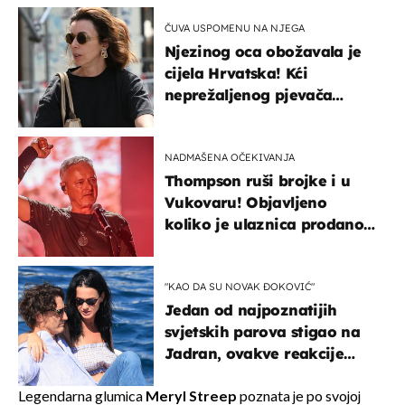
ČUVA USPOMENU NA NJEGA
Njezinog oca obožavala je
cijela Hrvatska! Kći
neprežaljenog pjevača
projurila špicom na dva
kotača
NADMAŠENA OČEKIVANJA
Thompson ruši brojke i u
Vukovaru! Objavljeno
koliko je ulaznica prodano
u kratkom vremenu
"KAO DA SU NOVAK ĐOKOVIĆ"
Jedan od najpoznatijih
svjetskih parova stigao na
Jadran, ovakve reakcije
vjerojatno nisu očekivali
Legendarna glumica
Meryl Streep
poznata je po svojoj