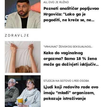
AU, OVO JE RUŽNO
Poznati analitičar popljuvao
Hrgovića: "Lako ga je
pogoditi, ne kreće se, ne
koristi noge..."
ZDRAVLJE
"VRHUNAC" ŽENSKOG SEKSUALNOG
ISKUSTVA
Kako do vaginalnog
orgazma? Samo 18 % žena
može ga doživjeti isključivo
na ovaj način
STUDIJA NA GOTOVO 1.900 OSOBA
Ljudi koji redovito rade ovo
imaju “mlađi” organizam,
pokazuje istraživanje