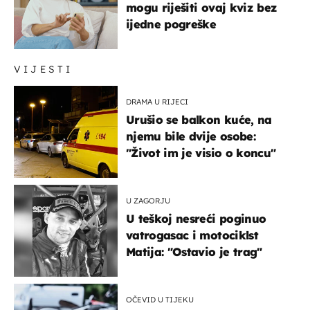
mogu riješiti ovaj kviz bez
ijedne pogreške
VIJESTI
DRAMA U RIJECI
Urušio se balkon kuće, na
njemu bile dvije osobe:
"Život im je visio o koncu"
U ZAGORJU
U teškoj nesreći poginuo
vatrogasac i motociklst
Matija: "Ostavio je trag"
OČEVID U TIJEKU