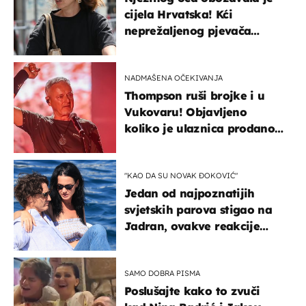
cijela Hrvatska! Kći
neprežaljenog pjevača
projurila špicom na dva
kotača
NADMAŠENA OČEKIVANJA
Thompson ruši brojke i u
Vukovaru! Objavljeno
koliko je ulaznica prodano
u kratkom vremenu
"KAO DA SU NOVAK ĐOKOVIĆ"
Jedan od najpoznatijih
svjetskih parova stigao na
Jadran, ovakve reakcije
vjerojatno nisu očekivali
SAMO DOBRA PISMA
Poslušajte kako to zvuči