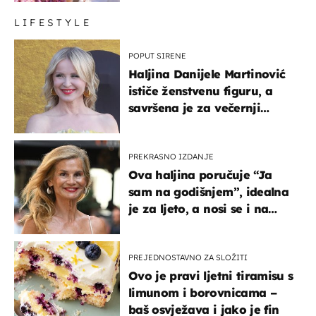
LIFESTYLE
POPUT SIRENE
Haljina Danijele Martinović
ističe ženstvenu figuru, a
savršena je za večernji
izlazak na moru
PREKRASNO IZDANJE
Ova haljina poručuje “Ja
sam na godišnjem”, idealna
je za ljeto, a nosi se i na
zagrebačkoj špici
PREJEDNOSTAVNO ZA SLOŽITI
Ovo je pravi ljetni tiramisu s
limunom i borovnicama –
baš osvježava i jako je fin