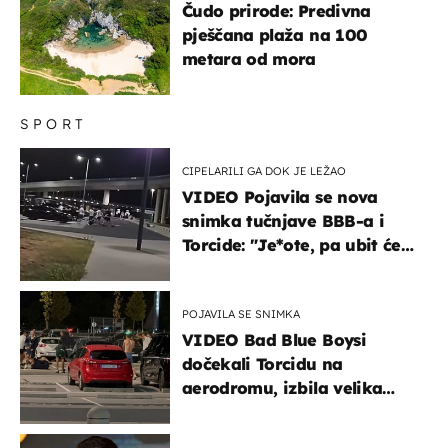
Čudo prirode: Predivna
pješčana plaža na 100
metara od mora
SPORT
CIPELARILI GA DOK JE LEŽAO
VIDEO Pojavila se nova
snimka tučnjave BBB-a i
Torcide: "Je*ote, pa ubit će
ga!"
POJAVILA SE SNIMKA
VIDEO Bad Blue Boysi
dočekali Torcidu na
aerodromu, izbila velika
masovna tučnjava