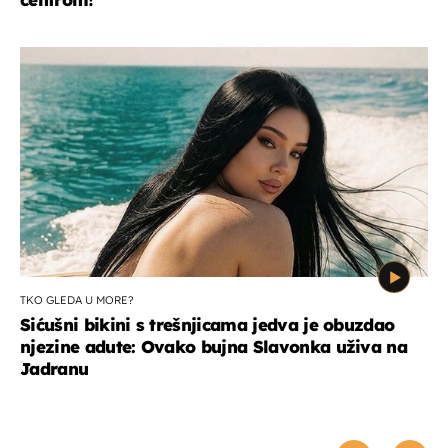
TKO GLEDA U MORE?
Sićušni bikini s trešnjicama jedva je obuzdao
njezine adute: Ovako bujna Slavonka uživa na
Jadranu