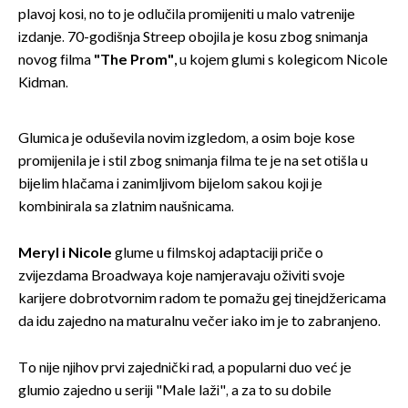
plavoj kosi, no to je odlučila promijeniti u malo vatrenije
izdanje. 70-godišnja Streep obojila je kosu zbog snimanja
novog filma
"The Prom",
u kojem glumi s kolegicom Nicole
Kidman.
Glumica je oduševila novim izgledom, a osim boje kose
promijenila je i stil zbog snimanja filma te je na set otišla u
bijelim hlačama i zanimljivom bijelom sakou koji je
kombinirala sa zlatnim naušnicama.
Meryl i Nicole
glume u filmskoj adaptaciji priče o
zvijezdama Broadwaya koje namjeravaju oživiti svoje
karijere dobrotvornim radom te pomažu gej tinejdžericama
da idu zajedno na maturalnu večer iako im je to zabranjeno.
To nije njihov prvi zajednički rad, a popularni duo već je
glumio zajedno u seriji "Male laži", a za to su dobile