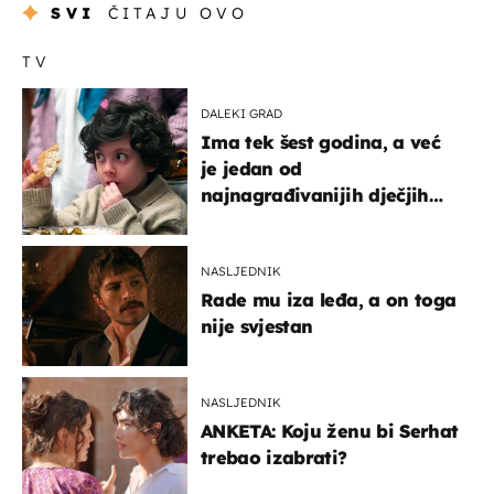
SVI
ČITAJU OVO
TV
DALEKI GRAD
Ima tek šest godina, a već
je jedan od
najnagrađivanijih dječjih
glumaca
NASLJEDNIK
Rade mu iza leđa, a on toga
nije svjestan
NASLJEDNIK
ANKETA: Koju ženu bi Serhat
trebao izabrati?