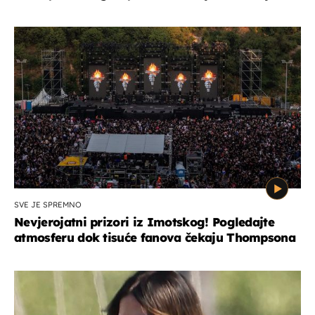
SVE JE SPREMNO
Nevjerojatni prizori iz Imotskog! Pogledajte
atmosferu dok tisuće fanova čekaju Thompsona