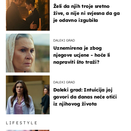
Želi da njih troje sretno
žive, a nije ni svjesna da ga
je odavno izgubila
DALEKI GRAD
Uznemirena je zbog
njegove ucjene - hoće li
napraviti što traži?
DALEKI GRAD
Daleki grad: Intuicija joj
govori da danas neće otići
iz njihovog života
LIFESTYLE