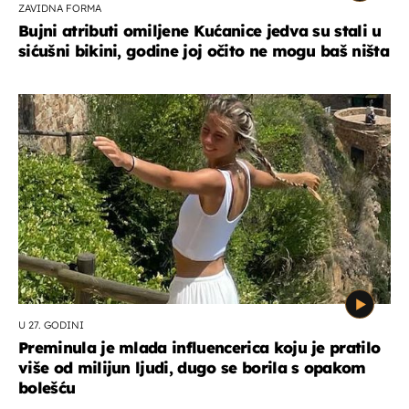
ZAVIDNA FORMA
Bujni atributi omiljene Kućanice jedva su stali u
sićušni bikini, godine joj očito ne mogu baš ništa
U 27. GODINI
Preminula je mlada influencerica koju je pratilo
više od milijun ljudi, dugo se borila s opakom
bolešću