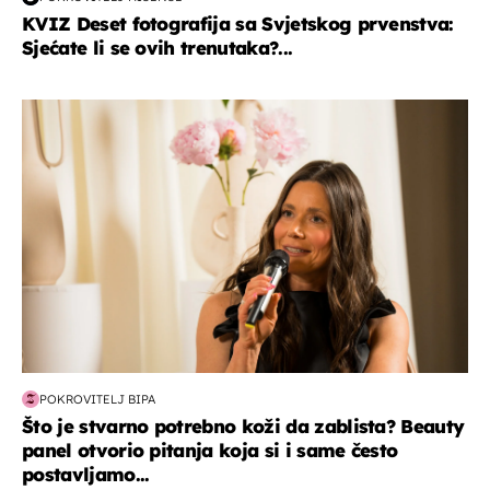
KVIZ Deset fotografija sa Svjetskog prvenstva:
Sjećate li se ovih trenutaka?...
moda & ljepota
POKROVITELJ BIPA
Što je stvarno potrebno koži da zablista? Beauty
panel otvorio pitanja koja si i same često
postavljamo...