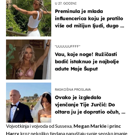
U 27. GODINI
Preminula je mlada
influencerica koju je pratilo
više od milijun ljudi, dugo se
borila s opakom bolešću
"UUUUUUFFFF"
Vau, koje noge! Ružičasti
badić istaknuo je najbolje
adute Maje Šuput
RASKOŠNA PROSLAVA
Ovako je izgledalo
vjenčanje Tije Jurčić: Do
oltara ju je dopratio očuh, a
slavilo se uz Olivera i Rozgu
Vojvotkinja i vojvoda od Sussexa,
Megan Markle
i
princ
Harry
kroz nekoliko tjedana napuštaju svoje seosko imanje