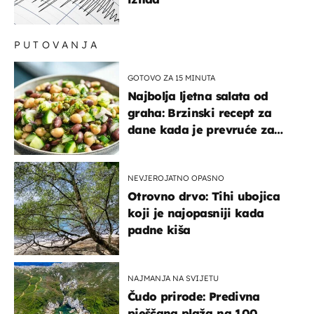
PUTOVANJA
GOTOVO ZA 15 MINUTA
Najbolja ljetna salata od
graha: Brzinski recept za
dane kada je prevruće za
kuhanje
NEVJEROJATNO OPASNO
Otrovno drvo: Tihi ubojica
koji je najopasniji kada
padne kiša
NAJMANJA NA SVIJETU
Čudo prirode: Predivna
pješčana plaža na 100