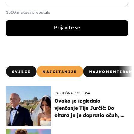
1500 znakova preostalo
Prijavite se
SVJEŽE
NAJČITANIJE
NAJKOMENTIRAN
RASKOŠNA PROSLAVA
Ovako je izgledalo
vjenčanje Tije Jurčić: Do
oltara ju je dopratio očuh, a
slavilo se uz Olivera i Rozgu