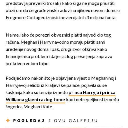
predstavlja preveliki trošak i kako si ga ne mogu priuštiti,
obzirom da će građevinski radovi na njihovu novom domu u
Frogmore Cottageu iznositi nevjerojatnih 3 milijuna funta.
Naime, iako će porezni obveznici platiti najveći dio tog
računa, Meghan i Harry navodno moraju platiti sami
uređenje novog doma. Ipak, drugi izvor otkriva kako
financije nisu problem i da je razlog preseljenja zapravo
prekriven velom tajne.
Podsjećamo, nakon što je objavljena vijest o Meghaninoj i
Harryjevoj selidbi iz kraljevske palače, pojavila su se
šuškanja kako su tenzije između
princa Harryja i princa
Williama glavni razlog tome
kao i netrepeljivost između
šogorica Meghan i Kate.
POGLEDAJ
I OVU GALERIJU