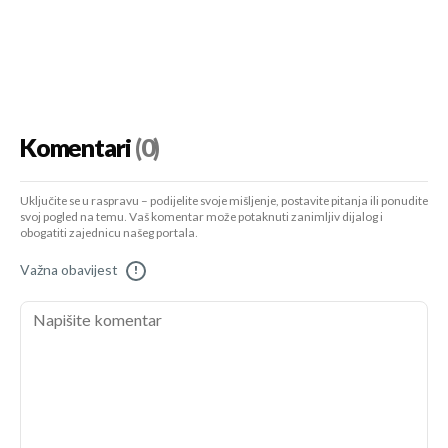
Komentari
(0)
Uključite se u raspravu – podijelite svoje mišljenje, postavite pitanja ili ponudite
svoj pogled na temu. Vaš komentar može potaknuti zanimljiv dijalog i
obogatiti zajednicu našeg portala.
Važna obavijest
!