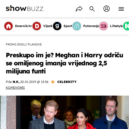
Dnevnik.hr
Vijesti
Sport
Putovanja
Lifestyle
PROMIJENILI PLANOVE
Preskupo im je? Meghan i Harry odriču
se omiljenog imanja vrijednog 2,5
milijuna funti
Piše
N.K.
,
20.01.2019 @ 13:36
CELEBRITY
KOMENTARI
OMOGUĆI OBAVIJESTI