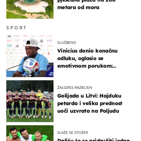
metara od mora
SPORT
SLUŽBENO
Vinicius donio konačnu
odluku, oglasio se
emotivnom porukom:
"Hvala vam svima"
ŽALGIRIS RAZBIJEN
Golijada u Litvi: Hajduku
petarda i velika prednost
uoči uzvrata na Poljudu
SLAŽE SE STOŽER
Daliću će se pridružiti jedan