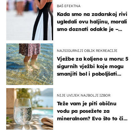
BAŠ EFEKTNA
Kada smo na zadarskoj rivi
ugledali ovu haljinu, morali
smo doznati odakle je –
košta samo 18 eura
NAJSIGURNIJI OBLIK REKREACIJE
Vježbe za koljeno u moru: 5
sigurnih vježbi koje mogu
smanjiti bol i poboljšati
pokretljivost
NIJE UVIJEK NAJBOLJI IZBOR
Teže vam je piti običnu
vodu pa posežete za
mineralnom? Evo što to čini
organizmu