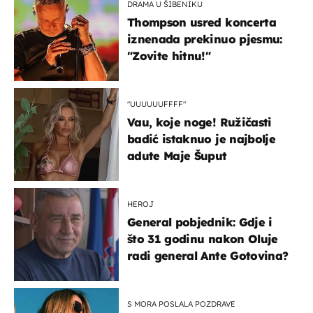
DRAMA U ŠIBENIKU
Thompson usred koncerta
iznenada prekinuo pjesmu:
"Zovite hitnu!"
"UUUUUUFFFF"
Vau, koje noge! Ružičasti
badić istaknuo je najbolje
adute Maje Šuput
HEROJ
General pobjednik: Gdje i
što 31 godinu nakon Oluje
radi general Ante Gotovina?
S MORA POSLALA POZDRAVE