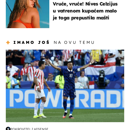
Vruće, vruće! Nives Celzijus
u vatrenom kupaćem malo
je toga prepustila mašti
IMAMO JOŠ
NA OVU TEMU
svjetsko prvenstvo 2026
POKROVITELJ HISENSE