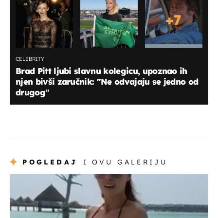
+
7
CELEBRITY
Brad Pitt ljubi slavnu kolegicu, upoznao ih
njen bivši zaručnik: "Ne odvajaju se jedno od
drugog"
POGLEDAJ
I OVU GALERIJU