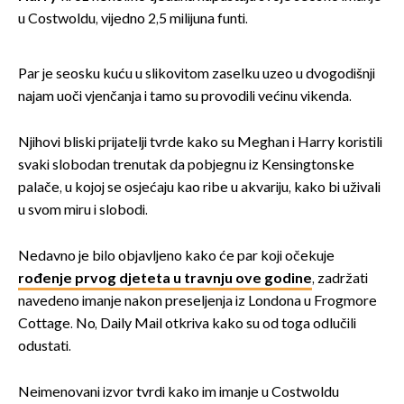
u Costwoldu, vijedno 2,5 milijuna funti.
Par je seosku kuću u slikovitom zaselku uzeo u dvogodišnji
najam uoči vjenčanja i tamo su provodili većinu vikenda.
Njihovi bliski prijatelji tvrde kako su Meghan i Harry koristili
svaki slobodan trenutak da pobjegnu iz Kensingtonske
palače, u kojoj se osjećaju kao ribe u akvariju, kako bi uživali
u svom miru i slobodi.
Nedavno je bilo objavljeno kako će par koji očekuje
rođenje prvog djeteta u travnju ove godine
, zadržati
navedeno imanje nakon preseljenja iz Londona u Frogmore
Cottage. No, Daily Mail otkriva kako su od toga odlučili
odustati.
Neimenovani izvor tvrdi kako im imanje u Costwoldu