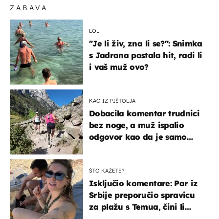
ZABAVA
LOL
"Je li živ, zna li se?": Snimka
s Jadrana postala hit, radi li
i vaš muž ovo?
KAO IZ PIŠTOLJA
Dobacila komentar trudnici
bez noge, a muž ispalio
odgovor kao da je samo
čekao…
ŠTO KAŽETE?
Isključio komentare: Par iz
Srbije preporučio spravicu
za plažu s Temua, čini li
vam se ovo sigurnim?