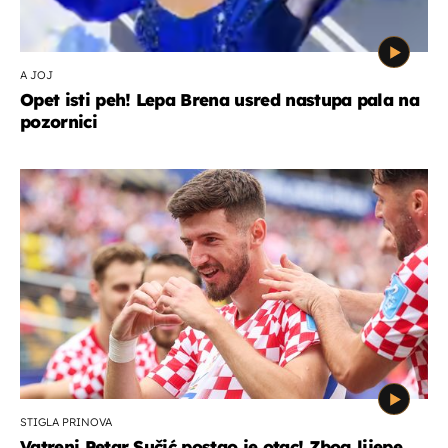
A JOJ
Opet isti peh! Lepa Brena usred nastupa pala na
pozornici
STIGLA PRINOVA
Vatreni Petar Sučić postao je otac! Zbog lijepe