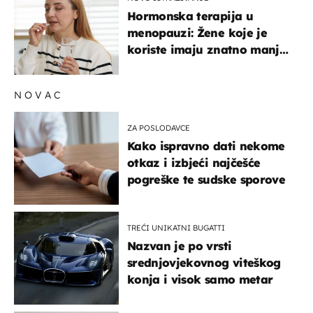
Hormonska terapija u
menopauzi: Žene koje je
koriste imaju znatno manji
rizik od ovoga
NOVAC
ZA POSLODAVCE
Kako ispravno dati nekome
otkaz i izbjeći najčešće
pogreške te sudske sporove
TREĆI UNIKATNI BUGATTI
Nazvan je po vrsti
srednjovjekovnog viteškog
konja i visok samo metar