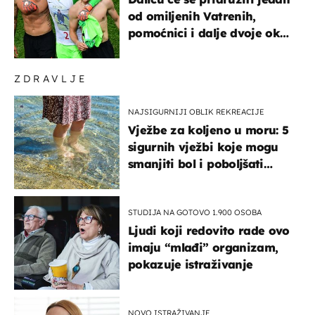
od omiljenih Vatrenih,
pomoćnici i dalje dvoje oko
ponude
ZDRAVLJE
NAJSIGURNIJI OBLIK REKREACIJE
Vježbe za koljeno u moru: 5
sigurnih vježbi koje mogu
smanjiti bol i poboljšati
pokretljivost
STUDIJA NA GOTOVO 1.900 OSOBA
Ljudi koji redovito rade ovo
imaju “mlađi” organizam,
pokazuje istraživanje
NOVO ISTRAŽIVANJE