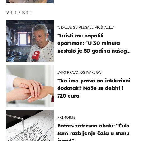
VIJESTI
"I DALJE SU PLESALI, VRIŠTALI..."
Turisti mu zapalili
apartman: "U 30 minuta
nestalo je 50 godina našeg
života, supruga i ja ne
možemo oka sklopiti"
IMAŠ PRAVO, OSTVARI GA!
Tko ima pravo na inkluzivni
dodatak? Može se dobiti i
720 eura
PRIMORJE
Potres zatresao obalu: "Čula
sam razbijanje čaša u stanu
iznad"