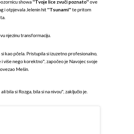
pozornicu showa
''Tvoje lice zvuči poznato''
ove
g i otpjevala Jelenin hit
''Tsunami''
te pritom
ta.
ovu njezinu transformaciju.
a si kao pčela. Pristupila si izuzetno profesionalno,
OMOGUĆI OBAVIJESTI
e i više nego korektno'', započeo je Navojec svoje
adovezao Mešin.
li bila si Rozga, bila si na nivou'', zaključio je.