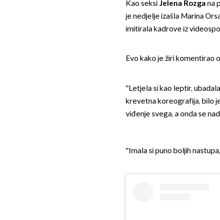
Kao seksi
Jelena Rozga
na 
je nedjelje izašla Marina Orsa
imitirala kadrove iz videospo
Evo kako je žiri komentirao 
''Letjela si kao leptir, ubadal
krevetna koreografija, bilo j
viđenje svega, a onda se n
''Imala si puno boljih nastupa, a