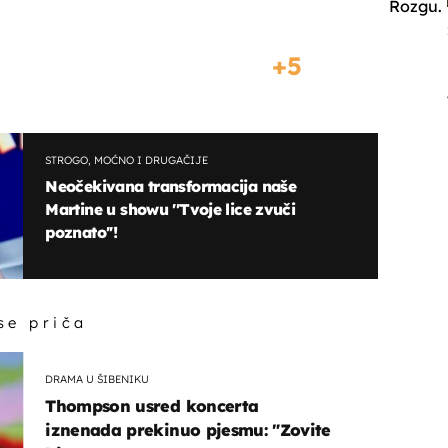
Rozgu.
5
STROGO, MOĆNO I DRUGAČIJE
Neočekivana transformacija naše
Martine u showu ''Tvoje lice zvuči
poznato''!
 se priča
DRAMA U ŠIBENIKU
Thompson usred koncerta
iznenada prekinuo pjesmu: "Zovite