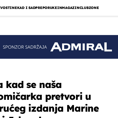
IVOSTI
NEKAD I SAD
PREPORUKE
INMAGAZIN
CLUBZONE
a kad se naša
omičarka pretvori u
rućeg izdanja Marine