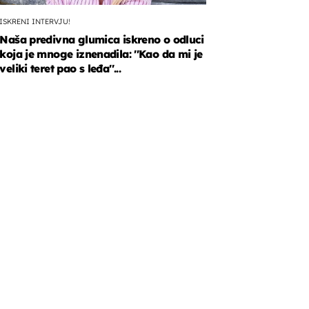
ISKRENI INTERVJU!
Naša predivna glumica iskreno o odluci
koja je mnoge iznenadila: ''Kao da mi je
veliki teret pao s leđa''...