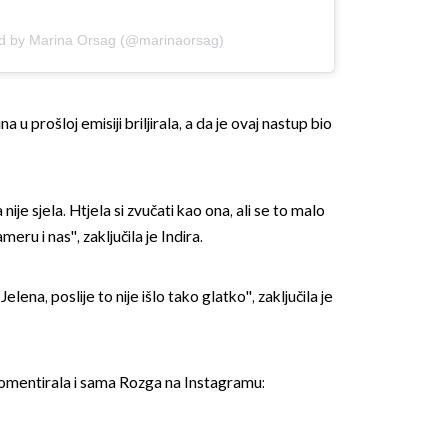
ed by Marina Orsag (@marinaorsag)
na u prošloj emisiji briljirala, a da je ovaj nastup bio
nije sjela. Htjela si zvučati kao ona, ali se to malo
meru i nas'', zaključila je Indira.
ena, poslije to nije išlo tako glatko'', zaključila je
komentirala i sama Rozga na Instagramu: