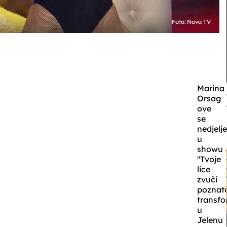
Foto: Nova TV
Marina
Orsag
ove
se
nedjelj
u
showu
''Tvoje
lice
zvuči
poznato
transfo
u
Jelenu