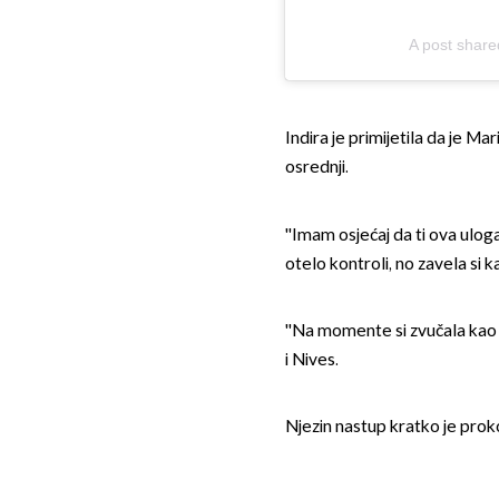
A post shar
Indira je primijetila da je Mari
osrednji.
''Imam osjećaj da ti ova uloga 
otelo kontroli, no zavela si ka
''Na momente si zvučala kao Jel
i Nives.
Njezin nastup kratko je pro