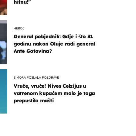
hitnu!"
HEROJ
General pobjednik: Gdje i što 31
godinu nakon Oluje radi general
Ante Gotovina?
S MORA POSLALA POZDRAVE
Vruće, vruće! Nives Celzijus u
vatrenom kupaćem malo je toga
prepustila mašti