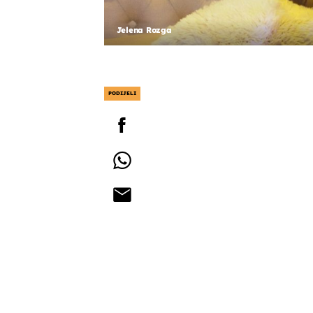
Jelena Rozga
PODIJELI