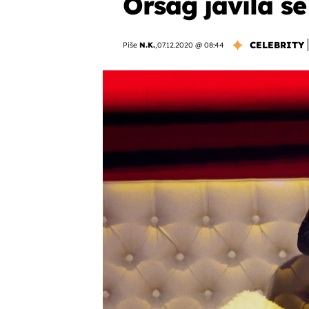
Orsag javila se
CELEBRITY
Piše
N.K.
,
07.12.2020 @ 08:44