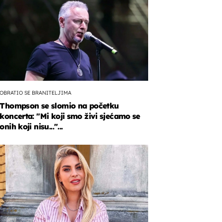
OBRATIO SE BRANITELJIMA
Thompson se slomio na početku
koncerta: "Mi koji smo živi sjećamo se
e
onih koji nisu..."...
''
rmirala