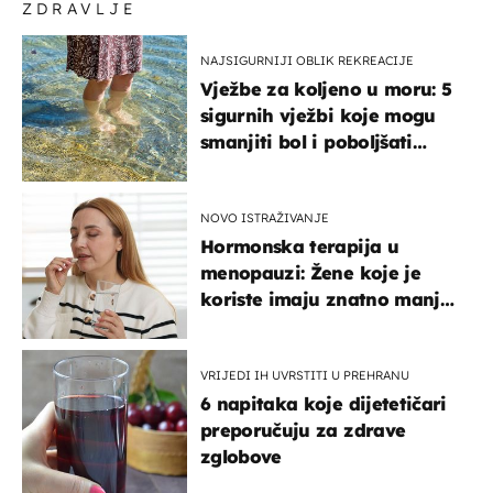
ZDRAVLJE
NAJSIGURNIJI OBLIK REKREACIJE
Vježbe za koljeno u moru: 5
sigurnih vježbi koje mogu
smanjiti bol i poboljšati
pokretljivost
NOVO ISTRAŽIVANJE
Hormonska terapija u
menopauzi: Žene koje je
koriste imaju znatno manji
rizik od ovoga
VRIJEDI IH UVRSTITI U PREHRANU
6 napitaka koje dijetetičari
preporučuju za zdrave
zglobove