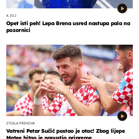
A JOJ
Opet isti peh! Lepa Brena usred nastupa pala na
pozornici
STIGLA PRINOVA
Vatreni Petar Sučić postao je otac! Zbog lijepe
Matee hitno je napustio pripreme