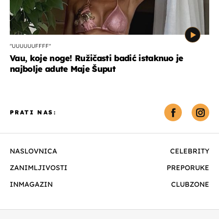
"UUUUUUFFFF"
Vau, koje noge! Ružičasti badić istaknuo je
najbolje adute Maje Šuput
PRATI NAS:
NASLOVNICA
CELEBRITY
ZANIMLJIVOSTI
PREPORUKE
INMAGAZIN
CLUBZONE