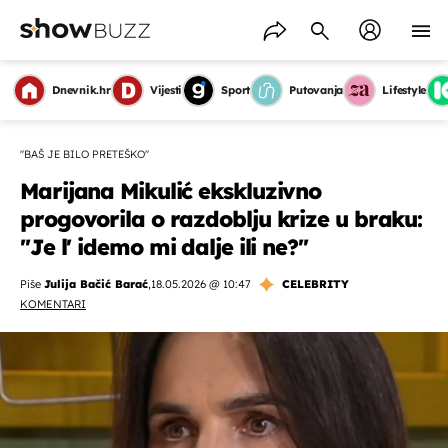
Dnevnik.hr
Vijesti
Sport
Putovanja
Lifestyle
''BAŠ JE BILO PRETEŠKO''
Marijana Mikulić ekskluzivno
progovorila o razdoblju krize u braku:
''Je l' idemo mi dalje ili ne?''
Piše
Julija Bačić Barać
,
18.05.2026 @ 10:47
CELEBRITY
KOMENTARI
OMOGUĆI OBAVIJESTI