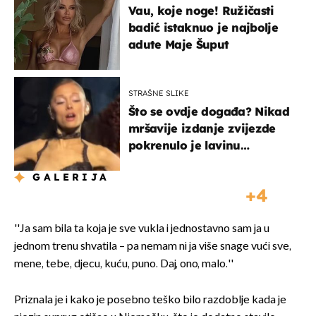
Vau, koje noge! Ružičasti
badić istaknuo je najbolje
adute Maje Šuput
STRAŠNE SLIKE
Što se ovdje događa? Nikad
mršavije izdanje zvijezde
pokrenulo je lavinu
zabrinutih komentara
GALERIJA
4
''Ja sam bila ta koja je sve vukla i jednostavno sam ja u
jednom trenu shvatila – pa nemam ni ja više snage vući sve,
mene, tebe, djecu, kuću, puno. Daj, ono, malo.''
Priznala je i kako je posebno teško bilo razdoblje kada je