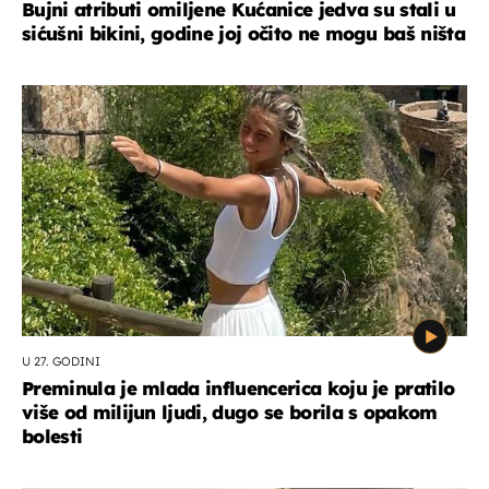
Bujni atributi omiljene Kućanice jedva su stali u
sićušni bikini, godine joj očito ne mogu baš ništa
U 27. GODINI
Preminula je mlada influencerica koju je pratilo
više od milijun ljudi, dugo se borila s opakom
bolesti