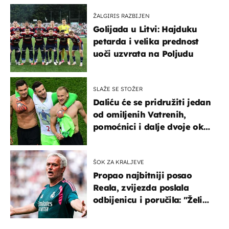
ŽALGIRIS RAZBIJEN
Golijada u Litvi: Hajduku
petarda i velika prednost
uoči uzvrata na Poljudu
SLAŽE SE STOŽER
Daliću će se pridružiti jedan
od omiljenih Vatrenih,
pomoćnici i dalje dvoje oko
ponude
ŠOK ZA KRALJEVE
Propao najbitniji posao
Reala, zvijezda poslala
odbijenicu i poručila: "Želim
u Barcelonu"