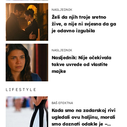
NASLJEDNIK
Želi da njih troje sretno
žive, a nije ni svjesna da ga
je odavno izgubila
NASLJEDNIK
Nasljednik: Nije očekivala
takve uvrede od vlastite
majke
LIFESTYLE
BAŠ EFEKTNA
Kada smo na zadarskoj rivi
ugledali ovu haljinu, morali
smo doznati odakle je –