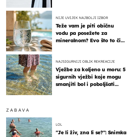
košta samo 18 eura
NIJE UVIJEK NAJBOLJI IZBOR
Teže vam je piti običnu
vodu pa posežete za
mineralnom? Evo što to čini
organizmu
NAJSIGURNIJI OBLIK REKREACIJE
Vježbe za koljeno u moru: 5
sigurnih vježbi koje mogu
smanjiti bol i poboljšati
pokretljivost
ZABAVA
LOL
"Je li živ, zna li se?": Snimka