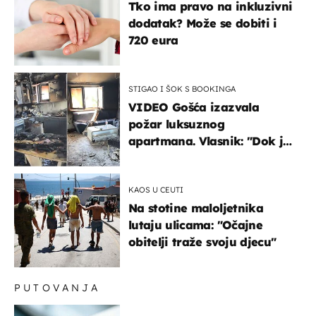
Tko ima pravo na inkluzivni
dodatak? Može se dobiti i
720 eura
STIGAO I ŠOK S BOOKINGA
VIDEO Gošća izazvala
požar luksuznog
apartmana. Vlasnik: "Dok je
gorjelo, smijali su se, pili i
pokazivali mi srednji prst"
KAOS U CEUTI
Na stotine maloljetnika
lutaju ulicama: "Očajne
obitelji traže svoju djecu"
PUTOVANJA