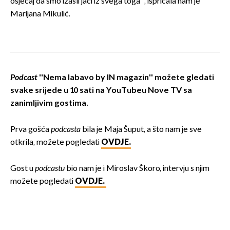
osjećaj da smo izašli jači iz svega toga'', ispričala nam je
Marijana Mikulić.
Podcast
''Nema labavo by IN magazin'' možete gledati
svake srijede u 10 sati na YouTubeu Nove TV sa
zanimljivim gostima.
Prva gošća
podcasta
bila je Maja Šuput, a što nam je sve
otkrila, možete pogledati
OVDJE.
Gost u
podcastu
bio nam je i Miroslav Škoro, intervju s njim
možete pogledati
OVDJE.