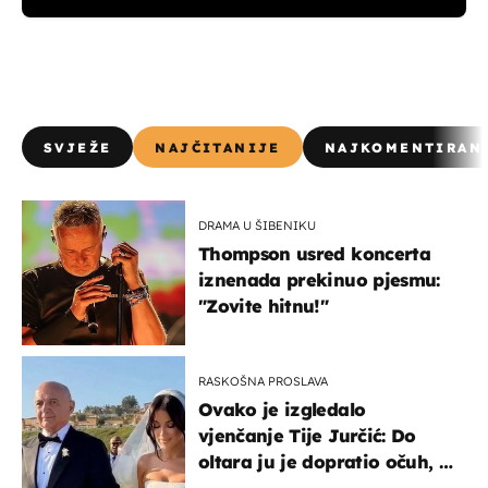
SVJEŽE
NAJČITANIJE
NAJKOMENTIRAN
DRAMA U ŠIBENIKU
Thompson usred koncerta
iznenada prekinuo pjesmu:
"Zovite hitnu!"
RASKOŠNA PROSLAVA
Ovako je izgledalo
vjenčanje Tije Jurčić: Do
oltara ju je dopratio očuh, a