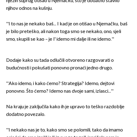
njezin suprug otišao u Njemačku, što je dodatno stavilo
njihov odnos na kušnju.
''I to nas je nekako baš... I kad je on otišao u Njemačku, baš
je bilo preteško, ali nakon toga smo se nekako, ono, sjeli
smo, skupili se kao – je l' idemo mi dalje ili ne idemo.''
Dodaje kako su tada odlučili otvoreno razgovarati o
budućnosti i pokušati ponovno pronaći jedno drugo.
''Ako idemo, i kako ćemo? Strategija? Idemo, dejtovi
ponovno. Što ćemo? Idemo nas dvoje sami, izlasci...''
Na kraju je zaključila kako ih je upravo to teško razdoblje
dodatno povezalo.
''I nekako nas je to, kako smo se polomili, tako da imamo