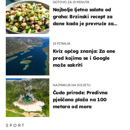
GOTOVO ZA 15 MINUTA
Najbolja ljetna salata od
graha: Brzinski recept za
dane kada je prevruće za
kuhanje
15 PITANJA
Kviz općeg znanja: Za one
pred kojima se i Google
može sakriti
NAJMANJA NA SVIJETU
Čudo prirode: Predivna
pješčana plaža na 100
metara od mora
SPORT