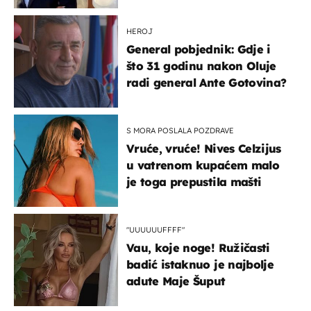
slavilo se uz Olivera i Rozgu
HEROJ
General pobjednik: Gdje i
što 31 godinu nakon Oluje
radi general Ante Gotovina?
S MORA POSLALA POZDRAVE
Vruće, vruće! Nives Celzijus
u vatrenom kupaćem malo
je toga prepustila mašti
"UUUUUUFFFF"
Vau, koje noge! Ružičasti
badić istaknuo je najbolje
adute Maje Šuput