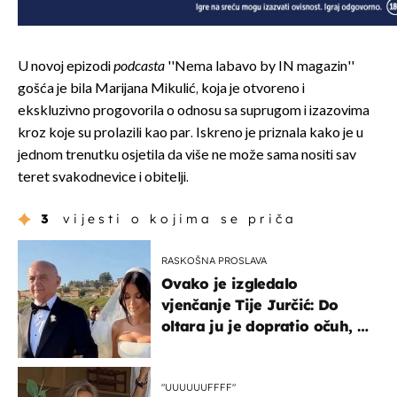
U novoj epizodi
podcasta
''Nema labavo by IN magazin''
gošća je bila Marijana Mikulić, koja je otvoreno i
ekskluzivno progovorila o odnosu sa suprugom i izazovima
kroz koje su prolazili kao par. Iskreno je priznala kako je u
jednom trenutku osjetila da više ne može sama nositi sav
teret svakodnevice i obitelji.
3
vijesti o kojima se priča
RASKOŠNA PROSLAVA
Ovako je izgledalo
vjenčanje Tije Jurčić: Do
oltara ju je dopratio očuh, a
slavilo se uz Olivera i Rozgu
"UUUUUUFFFF"