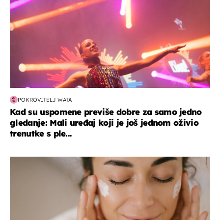
POKROVITELJ WATA
Kad su uspomene previše dobre za samo jedno
gledanje: Mali uređaj koji je još jednom oživio
trenutke s ple...
moda & ljepota