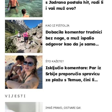
s Jadrana postala hit, radi li
i vaš muž ovo?
KAO IZ PIŠTOLJA
Dobacila komentar trudnici
bez noge, a muž ispalio
odgovor kao da je samo
čekao…
ŠTO KAŽETE?
Isključio komentare: Par iz
Srbije preporučio spravicu
za plažu s Temua, čini li
vam se ovo sigurnim?
VIJESTI
IMAŠ PRAVO, OSTVARI GA!