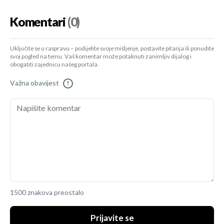
Komentari
(0)
Uključite se u raspravu – podijelite svoje mišljenje, postavite pitanja ili ponudite
svoj pogled na temu. Vaš komentar može potaknuti zanimljiv dijalog i
obogatiti zajednicu našeg portala.
Važna obavijest
!
1500 znakova preostalo
Prijavite se