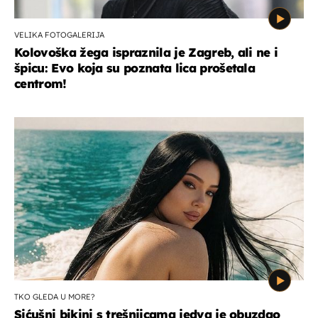
VELIKA FOTOGALERIJA
Kolovoška žega ispraznila je Zagreb, ali ne i
špicu: Evo koja su poznata lica prošetala
centrom!
TKO GLEDA U MORE?
Sićušni bikini s trešnjicama jedva je obuzdao