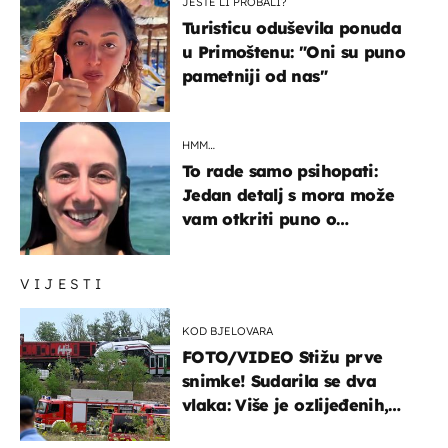
JESTE LI PROBALI?
Turisticu oduševila ponuda
u Primoštenu: "Oni su puno
pametniji od nas"
HMM…
To rade samo psihopati:
Jedan detalj s mora može
vam otkriti puno o
prijateljima
VIJESTI
KOD BJELOVARA
FOTO/VIDEO Stižu prve
snimke! Sudarila se dva
vlaka: Više je ozlijeđenih,
hitne službe na terenu