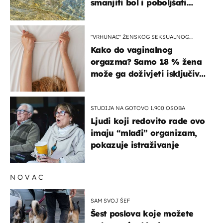
smanjiti bol i poboljšati
pokretljivost
"VRHUNAC" ŽENSKOG SEKSUALNOG
ISKUSTVA
Kako do vaginalnog
orgazma? Samo 18 % žena
može ga doživjeti isključivo
na ovaj način
STUDIJA NA GOTOVO 1.900 OSOBA
Ljudi koji redovito rade ovo
imaju “mlađi” organizam,
pokazuje istraživanje
NOVAC
SAM SVOJ ŠEF
Šest poslova koje možete