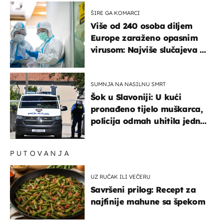
ŠIRE GA KOMARCI
Više od 240 osoba diljem
Europe zaraženo opasnim
virusom: Najviše slučajeva u
našem susjedstvu
SUMNJA NA NASILNU SMRT
Šok u Slavoniji: U kući
pronađeno tijelo muškarca,
policija odmah uhitila jednu
osobu
PUTOVANJA
UZ RUČAK ILI VEČERU
Savršeni prilog: Recept za
najfinije mahune sa špekom