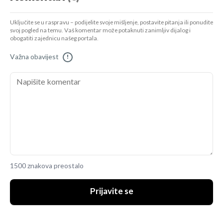
Uključite se u raspravu – podijelite svoje mišljenje, postavite pitanja ili ponudite
svoj pogled na temu. Vaš komentar može potaknuti zanimljiv dijalog i
obogatiti zajednicu našeg portala.
Važna obavijest
!
1500 znakova preostalo
Prijavite se