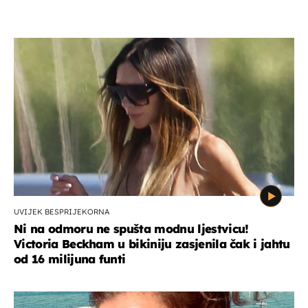
UVIJEK BESPRIJEKORNA
Ni na odmoru ne spušta modnu ljestvicu!
Victoria Beckham u bikiniju zasjenila čak i jahtu
od 16 milijuna funti