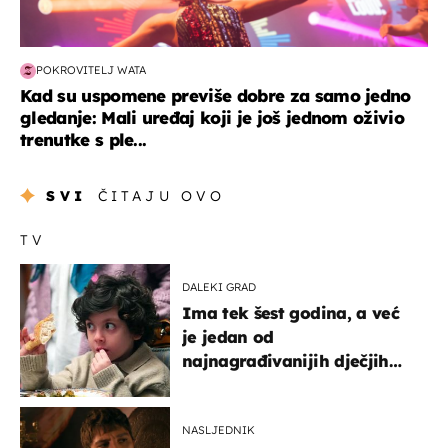
POKROVITELJ WATA
Kad su uspomene previše dobre za samo jedno
gledanje: Mali uređaj koji je još jednom oživio
trenutke s ple...
SVI
ČITAJU OVO
TV
DALEKI GRAD
Ima tek šest godina, a već
je jedan od
najnagrađivanijih dječjih
glumaca
NASLJEDNIK