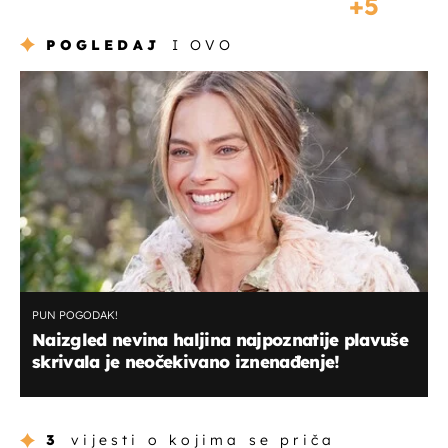
5
POGLEDAJ
I OVO
PUN POGODAK!
Naizgled nevina haljina najpoznatije plavuše
skrivala je neočekivano iznenađenje!
3
vijesti o kojima se priča