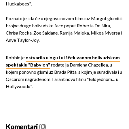
Huckabees".
Poznato je i da će u njegovu novom filmu uz Margot glumiti i
brojne druge holivudske face poput Roberta De Nira,
Chrisa Rocka, Zoe Saldane, Ramija Maleka, Mikea Myersa i
Anye Taylor-Joy.
Robbie je
ostvarila ulogu i u iščekivanom holivudskom
spektaklu "Babylon"
redatelja Damiena Chazellea, u
kojem ponovno glumi uz Brada Pitta, s kojim je surađivala i u
Oscarom nagrađenom Tarantinovu filmu "Bilo jednom… u
Hollywoodu".
Komentari
(0)