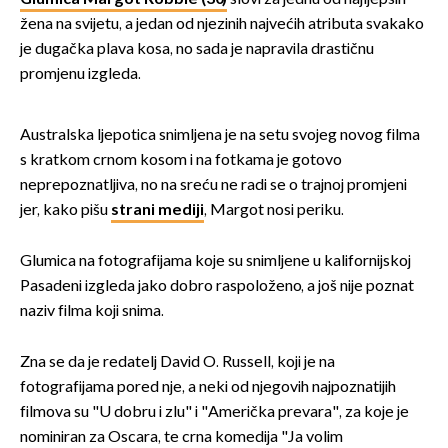
žena na svijetu, a jedan od njezinih najvećih atributa svakako
je dugačka plava kosa, no sada je napravila drastičnu
promjenu izgleda.
Australska ljepotica snimljena je na setu svojeg novog filma
s kratkom crnom kosom i na fotkama je gotovo
neprepoznatljiva, no na sreću ne radi se o trajnoj promjeni
jer, kako pišu
strani mediji
, Margot nosi periku.
Glumica na fotografijama koje su snimljene u kalifornijskoj
Pasadeni izgleda jako dobro raspoloženo, a još nije poznat
naziv filma koji snima.
Zna se da je redatelj David O. Russell, koji je na
fotografijama pored nje, a neki od njegovih najpoznatijih
filmova su "U dobru i zlu" i "Američka prevara", za koje je
nominiran za Oscara, te crna komedija "Ja volim