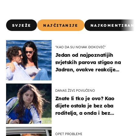
SVJEŽE
NAJČITANIJE
NAJKOMENTIRAN
"KAO DA SU NOVAK ĐOKOVIĆ"
Jedan od najpoznatijih
svjetskih parova stigao na
Jadran, ovakve reakcije
vjerojatno nisu očekivali
DANAS ŽIVI POVUČENO
Znate li tko je ovo? Kao
dijete ostala je bez oba
roditelja, a onda i bez
milijuna koje je trebala
naslijediti
OPET PROBLEMI