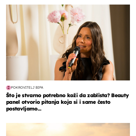
moda & ljepota
POKROVITELJ BIPA
Što je stvarno potrebno koži da zablista? Beauty
panel otvorio pitanja koja si i same često
postavljamo...
zanimljivosti