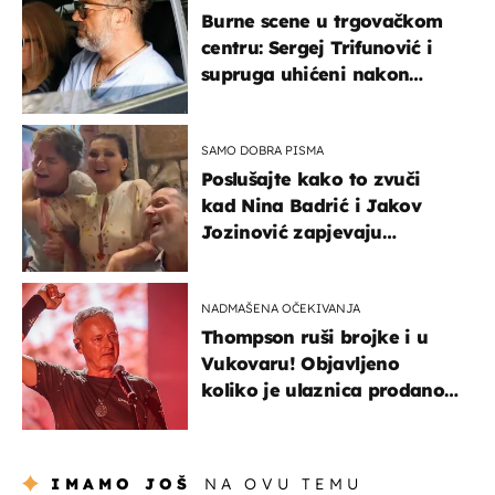
Burne scene u trgovačkom
centru: Sergej Trifunović i
supruga uhićeni nakon
svađe!
SAMO DOBRA PISMA
Poslušajte kako to zvuči
kad Nina Badrić i Jakov
Jozinović zapjevaju
Oliverov hit!
NADMAŠENA OČEKIVANJA
Thompson ruši brojke i u
Vukovaru! Objavljeno
koliko je ulaznica prodano
u kratkom vremenu
IMAMO JOŠ
NA OVU TEMU