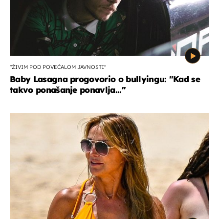
"ŽIVIM POD POVEĆALOM JAVNOSTI"
Baby Lasagna progovorio o bullyingu: "Kad se
takvo ponašanje ponavlja..."