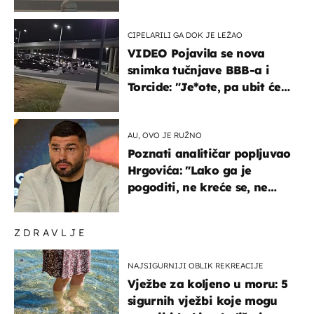
masovna tučnjava
CIPELARILI GA DOK JE LEŽAO
VIDEO Pojavila se nova
snimka tučnjave BBB-a i
Torcide: "Je*ote, pa ubit će
ga!"
AU, OVO JE RUŽNO
Poznati analitičar popljuvao
Hrgovića: "Lako ga je
pogoditi, ne kreće se, ne
koristi noge..."
ZDRAVLJE
NAJSIGURNIJI OBLIK REKREACIJE
Vježbe za koljeno u moru: 5
sigurnih vježbi koje mogu