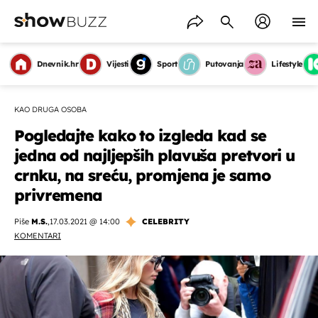
Dnevnik.hr
Vijesti
Sport
Putovanja
Lifestyle
KAO DRUGA OSOBA
Pogledajte kako to izgleda kad se
jedna od najljepših plavuša pretvori u
crnku, na sreću, promjena je samo
privremena
Piše
M.S.
,
17.03.2021 @ 14:00
CELEBRITY
KOMENTARI
OMOGUĆI OBAVIJESTI