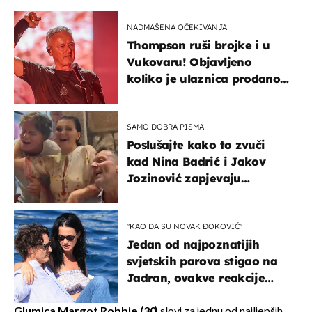
NADMAŠENA OČEKIVANJA
Thompson ruši brojke i u
Vukovaru! Objavljeno
koliko je ulaznica prodano
u kratkom vremenu
SAMO DOBRA PISMA
Poslušajte kako to zvuči
kad Nina Badrić i Jakov
Jozinović zapjevaju
Oliverov hit!
"KAO DA SU NOVAK ĐOKOVIĆ"
Jedan od najpoznatijih
svjetskih parova stigao na
Jadran, ovakve reakcije
vjerojatno nisu očekivali
Glumica Margot Robbie (30)
slovi za jednu od najljepših