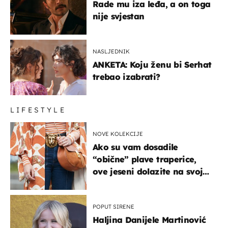
Rade mu iza leđa, a on toga
nije svjestan
NASLJEDNIK
ANKETA: Koju ženu bi Serhat
trebao izabrati?
LIFESTYLE
NOVE KOLEKCIJE
Ako su vam dosadile
“obične” plave traperice,
ove jeseni dolazite na svoje
- izdvajamo 15 hit modela
POPUT SIRENE
Haljina Danijele Martinović