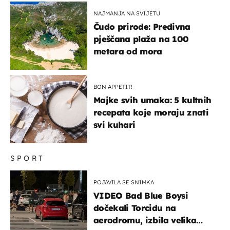
NAJMANJA NA SVIJETU
Čudo prirode: Predivna
pješčana plaža na 100
metara od mora
BON APPETIT!
Majke svih umaka: 5 kultnih
recepata koje moraju znati
svi kuhari
SPORT
POJAVILA SE SNIMKA
VIDEO Bad Blue Boysi
dočekali Torcidu na
aerodromu, izbila velika