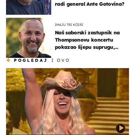
radi general Ante Gotovina?
IMAJU TRI KĆERI
Naš saborski zastupnik na
Thompsonovu koncertu
pokazao lijepu suprugu,
koja godinama izbjegava
POGLEDAJ
I OVO
javnost