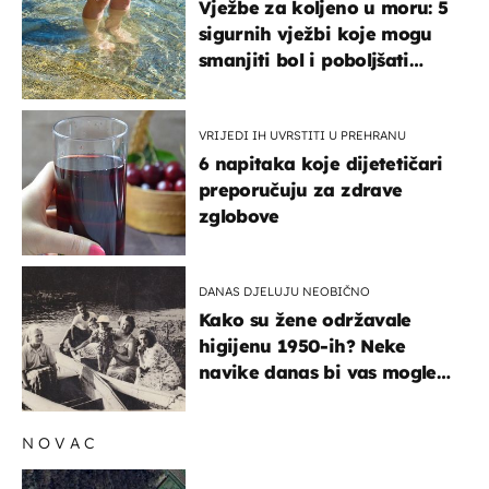
Vježbe za koljeno u moru: 5
sigurnih vježbi koje mogu
smanjiti bol i poboljšati
pokretljivost
VRIJEDI IH UVRSTITI U PREHRANU
6 napitaka koje dijetetičari
preporučuju za zdrave
zglobove
DANAS DJELUJU NEOBIČNO
Kako su žene održavale
higijenu 1950-ih? Neke
navike danas bi vas mogle
iznenaditi
NOVAC