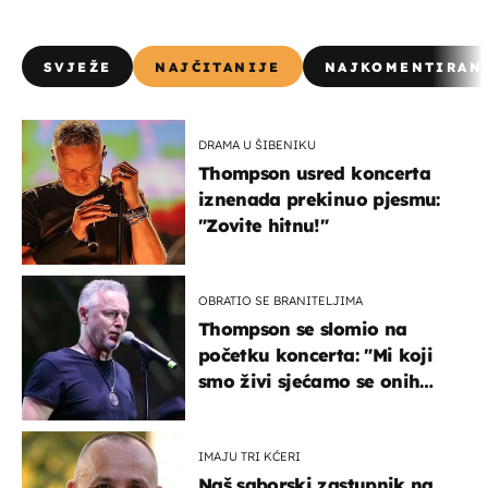
SVJEŽE
NAJČITANIJE
NAJKOMENTIRAN
DRAMA U ŠIBENIKU
Thompson usred koncerta
iznenada prekinuo pjesmu:
"Zovite hitnu!"
OBRATIO SE BRANITELJIMA
Thompson se slomio na
početku koncerta: "Mi koji
smo živi sjećamo se onih
koji nisu..."
IMAJU TRI KĆERI
Naš saborski zastupnik na