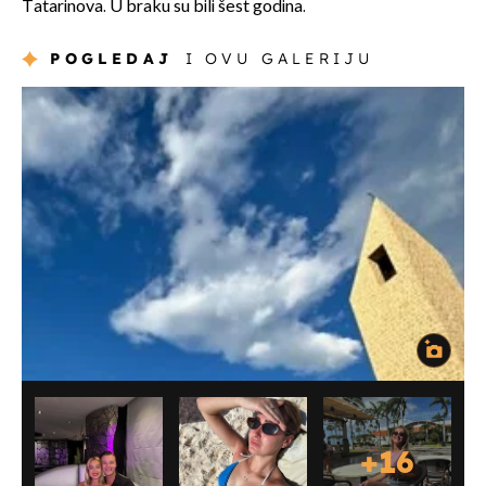
Tatarinova. U braku su bili šest godina.
POGLEDAJ
I OVU GALERIJU
+
16