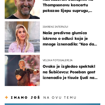
Thompsonovu koncertu
pokazao lijepu suprugu,
koja godinama izbjegava
javnost
ISKRENI INTERVJU!
Naša predivna glumica
iskreno o odluci koja je
mnoge iznenadila: ''Kao da
mi je veliki teret pao s leđa''
VELIKA FOTOGALERIJA
Ovako je izgledao spektakl
na Šubićevcu: Poseban gost
iznenadio je tisuće ljudi na
Thompsonovu koncertu
IMAMO JOŠ
NA OVU TEMU