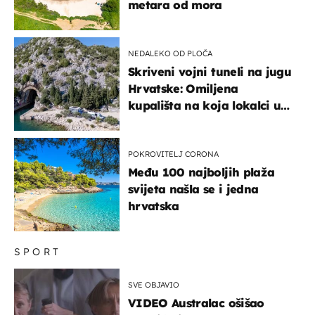
metara od mora
NEDALEKO OD PLOČA
Skriveni vojni tuneli na jugu
Hrvatske: Omiljena
kupališta na koja lokalci u
miru dolaze roniti i skakati
u more
POKROVITELJ CORONA
Među 100 najboljih plaža
svijeta našla se i jedna
hrvatska
SPORT
SVE OBJAVIO
VIDEO Australac ošišao