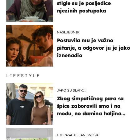
stigle su je posljedice
njezinih postupaka
NASLJEDNIK
Postavila mu je važno
pitanje, a odgovor ju je jako
iznenadio
LIFESTYLE
JAKO SU SLATKI!
Zbog simpatičnog para sa
špice zaboravili smo i na
modu, no damina haljina
itekako nas se dojmila
I TERASA JE SAN SNOVA!