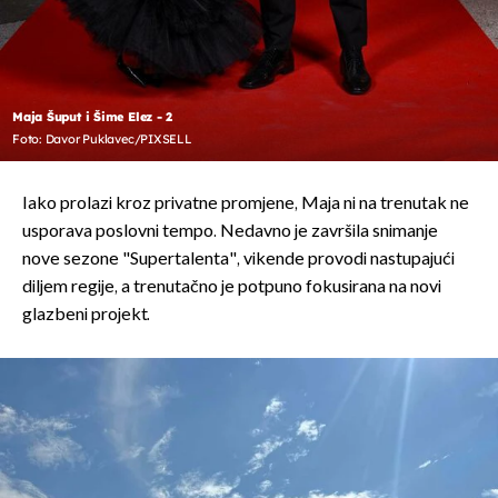
Maja Šuput i Šime Elez - 2
Foto: Davor Puklavec/PIXSELL
Iako prolazi kroz privatne promjene, Maja ni na trenutak ne
usporava poslovni tempo. Nedavno je završila snimanje
nove sezone "Supertalenta", vikende provodi nastupajući
diljem regije, a trenutačno je potpuno fokusirana na novi
glazbeni projekt.