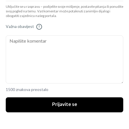
Uključite se u raspravu – podijelite svoje mišljenje, postavite pitanja ili ponudite
svoj pogled na temu. Vaš komentar može potaknuti zanimljiv dijalog i
obogatiti zajednicu našeg portala.
Važna obavijest
!
1500 znakova preostalo
Prijavite se