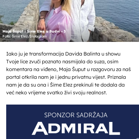
Maja Šuput i Šime Elez u Budvi - 3
Foto: Šime Elez/Instagram
Iako ju je transformacija Davida Balinta u showu
Tvoje lice zvuči poznato nasmijala do suza, osim
komentara na viđeno, Maja Šuput u razgovoru za naš
portal otkrila nam je i jednu privatnu vijest. Priznala
nam je da su ona i Šime Elez prekinuli te dodala da
već neko vrijeme svatko živi svoju realnost.