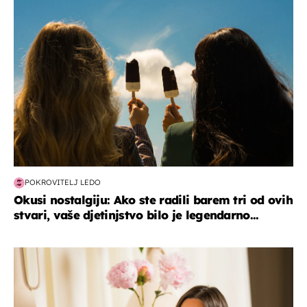
zdravlje & prehrana
POKROVITELJ LEDO
Okusi nostalgiju: Ako ste radili barem tri od ovih
stvari, vaše djetinjstvo bilo je legendarno...
moda & ljepota