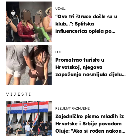
UŽAS…
"Ove tri štrace došle su u
klub…": Splitska
influencerica oplela po
ženama zbog užasnog
ponašanja
LOL
Promatrao turiste u
Hrvatskoj, njegova
zapažanja nasmijala cijelu
regiju
VIJESTI
REZULTAT RAZMJENE
Zajedničko pismo mladih iz
Hrvatske i Srbije povodom
Oluje: "Ako si rođen nakon