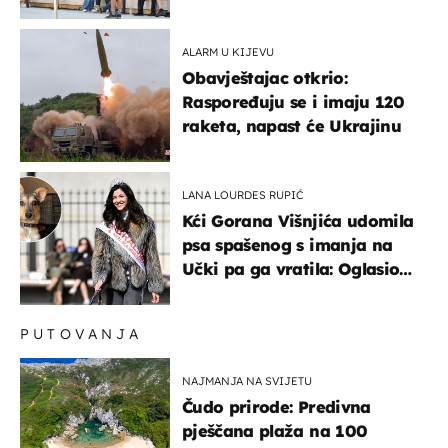
'95..."
ALARM U KIJEVU
Obavještajac otkrio:
Raspoređuju se i imaju 120
raketa, napast će Ukrajinu
LANA LOURDES RUPIĆ
Kći Gorana Višnjića udomila
psa spašenog s imanja na
Učki pa ga vratila: Oglasio
se azil, majka odgovorila na
kritike
PUTOVANJA
NAJMANJA NA SVIJETU
Čudo prirode: Predivna
pješčana plaža na 100