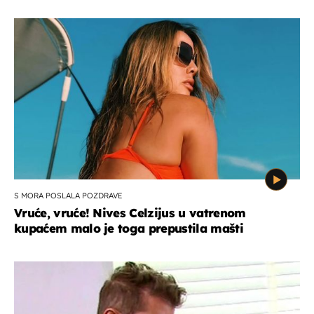
S MORA POSLALA POZDRAVE
Vruće, vruće! Nives Celzijus u vatrenom
kupaćem malo je toga prepustila mašti