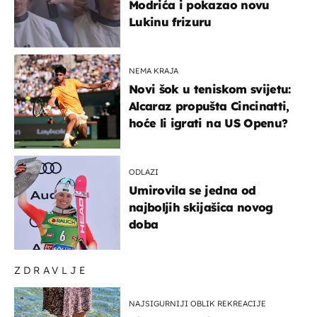
Modrića i pokazao novu
Lukinu frizuru
NEMA KRAJA
Novi šok u teniskom svijetu:
Alcaraz propušta Cincinatti,
hoće li igrati na US Openu?
ODLAZI
Umirovila se jedna od
najboljih skijašica novog
doba
ZDRAVLJE
NAJSIGURNIJI OBLIK REKREACIJE