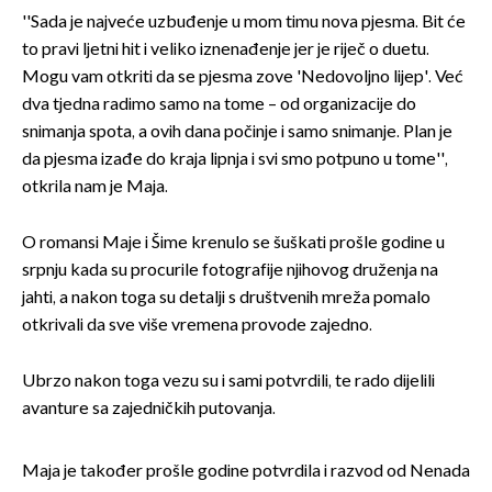
''Sada je najveće uzbuđenje u mom timu nova pjesma. Bit će
to pravi ljetni hit i veliko iznenađenje jer je riječ o duetu.
Mogu vam otkriti da se pjesma zove 'Nedovoljno lijep'. Već
dva tjedna radimo samo na tome – od organizacije do
snimanja spota, a ovih dana počinje i samo snimanje. Plan je
da pjesma izađe do kraja lipnja i svi smo potpuno u tome'',
otkrila nam je Maja.
O romansi Maje i Šime krenulo se šuškati prošle godine u
srpnju kada su procurile fotografije njihovog druženja na
jahti, a nakon toga su detalji s društvenih mreža pomalo
otkrivali da sve više vremena provode zajedno.
Ubrzo nakon toga vezu su i sami potvrdili, te rado dijelili
avanture sa zajedničkih putovanja.
Maja je također prošle godine potvrdila i razvod od Nenada