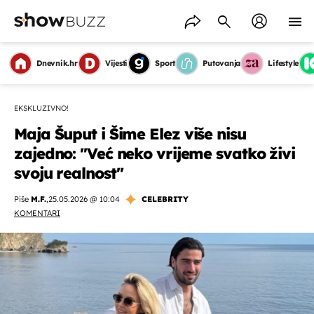
Dnevnik.hr
Vijesti
Sport
Putovanja
Lifestyle
EKSKLUZIVNO!
Maja Šuput i Šime Elez više nisu
zajedno: ''Već neko vrijeme svatko živi
svoju realnost''
Piše
M.F.
,
25.05.2026 @ 10:04
CELEBRITY
KOMENTARI
OMOGUĆI OBAVIJESTI