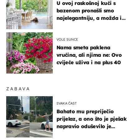
U ovoj raskošnoj kući s
bazenom pronašli smo
najelegantniju, a možda i
najljepšu bijelu kuhinju
VOLE SUNCE
Nama smeta paklena
vrućina, ali njima ne: Ovo
cvijeće uživa i na plus 40
ZABAVA
SVAKA ČAST
Bahato mu prepriječio
prijelaz, a ono što je pješak
napravio oduševilo je
društvene mreže