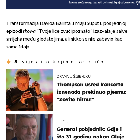
Transformacija Davida Balinta u Maju Šuput u posljednjoj
epizodi
showa
"Tvoje lice zvuči poznato" izazvala je salve
smijeha među gledateljima, ali nitko se nije zabavio kao
sama Maja.
3
vijesti o kojima se priča
DRAMA U ŠIBENIKU
Thompson usred koncerta
iznenada prekinuo pjesmu:
"Zovite hitnu!"
HEROJ
General pobjednik: Gdje i
što 31 godinu nakon Oluje