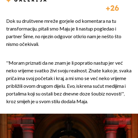
GALERIJA
26
Dok su društvene mreže gorjele od komentara na tu
transformaciju, pitali smo Maju je li nastup pogledao i
partner Šime, no njezin odgovor otkrio nam je nešto što
nismo očekivali.
''Moram priznati da ne znam je li popratio nastup jer već
neko vrijeme svatko živi svoju realnost. Znate kako je, svaka
priča ima svoj početak i kraj, a mi smo se već neko vrijeme
približili ovom drugom dijelu. Evo, iskrena sućut medijima i
portalima koji su ostali bez dnevne doze šoubiz novosti'',
kroz smijeh je u svom stilu dodala Maja.