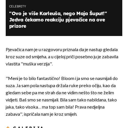
CELEBRITY
''Ovo je više Karleuša, nego Maja Šuput!''
Jedva čekamo reakciju pjevačice na ove
prizore
Pjevačica nam je u razgovoru priznala da je nastup gledala
kroz suze od smijeha, a u cijeloj priči posebno ju je zabavila
vlastita ''muška verzija''.
''Meni je to bilo fantastično! Bloom i ja smo se nasmijali do
suza. Ja sam pola nastupa držala ruke preko očiju, kao da
gledam sebe pa me strah da ne vidim nešto što ne želim
vidjeti. Baš smo se nasmijali. Bila sam tako nabildana, tako
jaka, tako visoka… ma top sam bila! Prava nedjeljna
zabava'', ispričala nam je kroz smijeh.