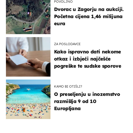
POVOLJNO
Dvorac u Zagorju na aukciji.
Početna cijena 1,46 milijuna
eura
ZA POSLODAVCE
Kako ispravno dati nekome
otkaz i izbjeći najčešće
pogreške te sudske sporove
KAMO BI OTIŠLI?
O preseljenju u inozemstvo
razmišlja 9 od 10
Europljana