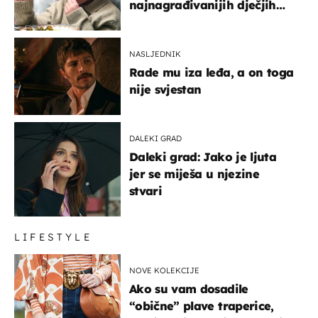
najnagrađivanijih dječjih
glumaca
NASLJEDNIK
Rade mu iza leđa, a on toga
nije svjestan
DALEKI GRAD
Daleki grad: Jako je ljuta
jer se miješa u njezine
stvari
LIFESTYLE
NOVE KOLEKCIJE
Ako su vam dosadile
“obične” plave traperice,