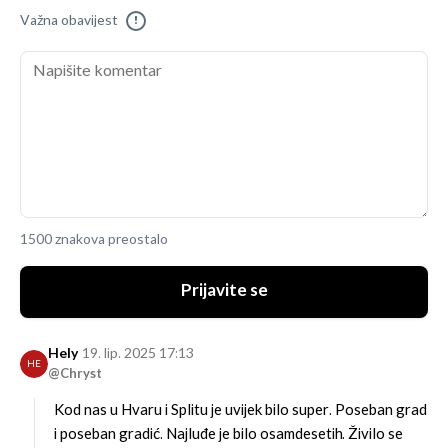
Važna obavijest
!
1500 znakova preostalo
Prijavite se
Hely
19. lip. 2025 17:13
HE
@Chryst
Kod nas u Hvaru i Splitu je uvijek bilo super. Poseban grad
i poseban gradić. Najluđe je bilo osamdesetih. Živilo se