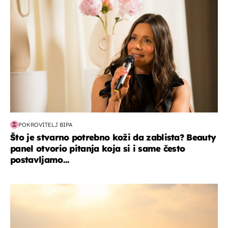
POKROVITELJ BIPA
Što je stvarno potrebno koži da zablista? Beauty
panel otvorio pitanja koja si i same često
postavljamo...
zanimljivosti