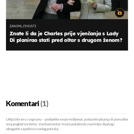
ZANIMLJIVOSTI
Znate li da je Charles prije vjenčanja s Lady
Di planirao stati pred oltar s drugom ženom?
Komentari
(1)
Uključite se u raspravu – podijelite svoje mišljenje, postavite pitanja ili ponudite
svoj pogled na temu. Vaš komentar može potaknuti zanimljiv dijalog i
obogatiti zajednicu našeg portala.