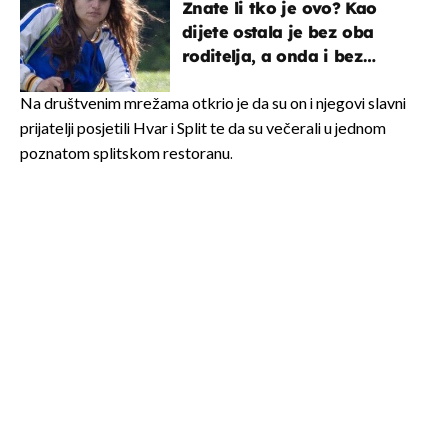
Znate li tko je ovo? Kao
dijete ostala je bez oba
roditelja, a onda i bez
milijuna koje je trebala
naslijediti
Na društvenim mrežama otkrio je da su on i njegovi slavni
prijatelji posjetili Hvar i Split te da su večerali u jednom
poznatom splitskom restoranu.