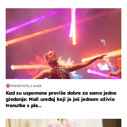
kultura & zabava
POKROVITELJ WATA
Kad su uspomene previše dobre za samo jedno
gledanje: Mali uređaj koji je još jednom oživio
trenutke s ple...
moda & ljepota