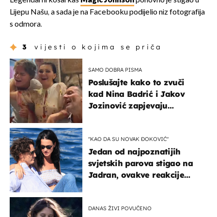
Legendarni košarkaš
Magic Johnson
ponovno je stigao u
Lijepu Našu, a sada je na Facebooku podijelio niz fotografija
s odmora.
3
vijesti o kojima se priča
SAMO DOBRA PISMA
Poslušajte kako to zvuči
kad Nina Badrić i Jakov
Jozinović zapjevaju
Oliverov hit!
"KAO DA SU NOVAK ĐOKOVIĆ"
Jedan od najpoznatijih
svjetskih parova stigao na
Jadran, ovakve reakcije
vjerojatno nisu očekivali
DANAS ŽIVI POVUČENO