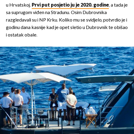
u Hrvatskoj.
Prvi put posjetio ju je 2020. godine
, a tada je
sa suprugom viđen na Stradunu. Osim Dubrovnika
razgledavali su i NP Krku. Koliko mu se svidjelo, potvrdio je i
godinu dana kasnije kad je opet sletio u Dubrovnik te obišao
i ostatak obale.