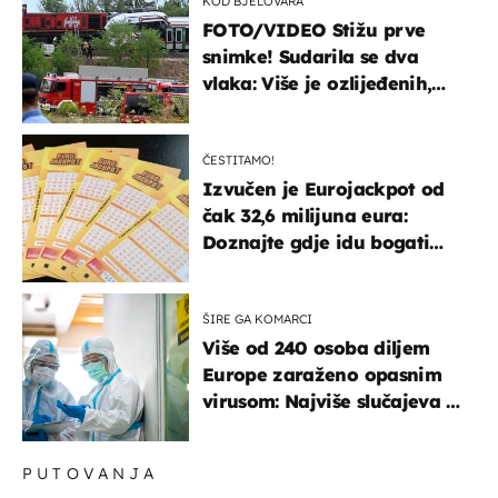
KOD BJELOVARA
FOTO/VIDEO Stižu prve
snimke! Sudarila se dva
vlaka: Više je ozlijeđenih,
hitne službe na terenu
ČESTITAMO!
Izvučen je Eurojackpot od
čak 32,6 milijuna eura:
Doznajte gdje idu bogati
dobitci u Hrvatskoj
ŠIRE GA KOMARCI
Više od 240 osoba diljem
Europe zaraženo opasnim
virusom: Najviše slučajeva u
našem susjedstvu
PUTOVANJA