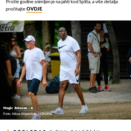
Prošle godine snimljen je na jahti kod Splita, a više detalja
pročitajte
OVDJE
.
Magic Johnson - 4
Foto: Niksa Stipanicev / CROPIX