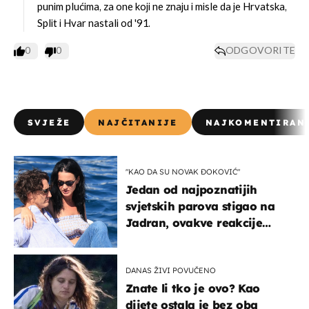
punim plućima, za one koji ne znaju i misle da je Hrvatska,
Split i Hvar nastali od '91.
0
0
ODGOVORITE
SVJEŽE
NAJČITANIJE
NAJKOMENTIRAN
"KAO DA SU NOVAK ĐOKOVIĆ"
Jedan od najpoznatijih
svjetskih parova stigao na
Jadran, ovakve reakcije
vjerojatno nisu očekivali
DANAS ŽIVI POVUČENO
Znate li tko je ovo? Kao
dijete ostala je bez oba