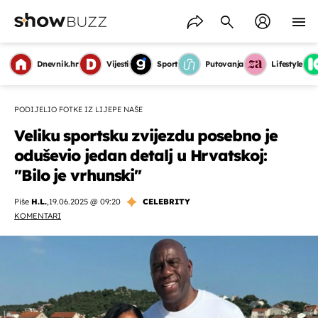
Dnevnik.hr
Vijesti
Sport
Putovanja
Lifestyle
PODIJELIO FOTKE IZ LIJEPE NAŠE
Veliku sportsku zvijezdu posebno je
oduševio jedan detalj u Hrvatskoj:
''Bilo je vrhunski''
Piše
H.L.
,
19.06.2025 @ 09:20
CELEBRITY
KOMENTARI
OMOGUĆI OBAVIJESTI