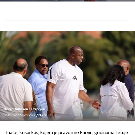
Magic Johnson U Trogiru
Foto: Ivana Ivanovic/PIXSELL
Inače, košarkaš, kojem je pravo ime Earvin, godinama ljetuje