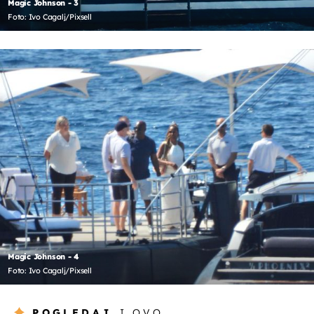
Magic Johnson - 3
Foto: Ivo Cagalj/Pixsell
Magic Johnson - 4
Foto: Ivo Cagalj/Pixsell
POGLEDAJ
I OVO