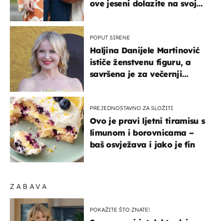
ove jeseni dolazite na svoje
- izdvajamo 15 hit modela
POPUT SIRENE
Haljina Danijele Martinović
ističe ženstvenu figuru, a
savršena je za večernji
izlazak na moru
PREJEDNOSTAVNO ZA SLOŽITI
Ovo je pravi ljetni tiramisu s
limunom i borovnicama –
baš osvježava i jako je fin
ZABAVA
POKAŽITE ŠTO ZNATE!