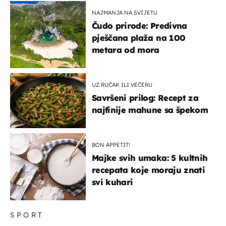
NAJMANJA NA SVIJETU
Čudo prirode: Predivna
pješčana plaža na 100
metara od mora
UZ RUČAK ILI VEČERU
Savršeni prilog: Recept za
najfinije mahune sa špekom
BON APPETIT!
Majke svih umaka: 5 kultnih
recepata koje moraju znati
svi kuhari
SPORT