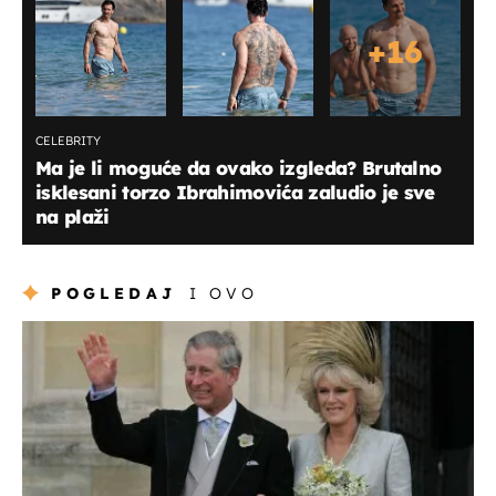
+
16
CELEBRITY
Ma je li moguće da ovako izgleda? Brutalno
isklesani torzo Ibrahimovića zaludio je sve
na plaži
POGLEDAJ
I OVO