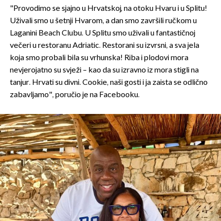
"Provodimo se sjajno u Hrvatskoj, na otoku Hvaru i u Splitu!
Uživali smo u šetnji Hvarom, a dan smo završili ručkom u
Laganini Beach Clubu. U Splitu smo uživali u fantastičnoj
večeri u restoranu Adriatic. Restorani su izvrsni, a sva jela
koja smo probali bila su vrhunska! Riba i plodovi mora
nevjerojatno su svježi – kao da su izravno iz mora stigli na
tanjur. Hrvati su divni. Cookie, naši gosti i ja zaista se odlično
zabavljamo", poručio je na Facebooku.