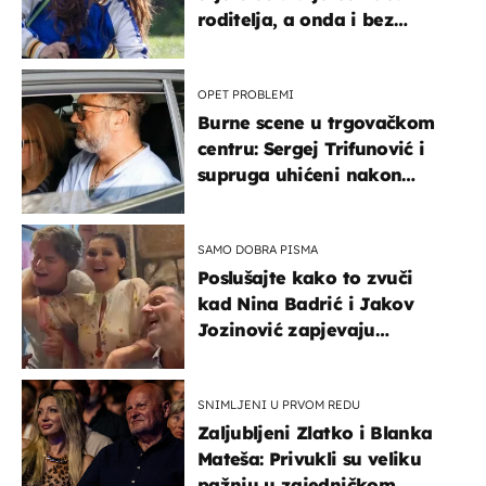
roditelja, a onda i bez
milijuna koje je trebala
naslijediti
OPET PROBLEMI
Burne scene u trgovačkom
centru: Sergej Trifunović i
supruga uhićeni nakon
svađe!
SAMO DOBRA PISMA
Poslušajte kako to zvuči
kad Nina Badrić i Jakov
Jozinović zapjevaju
Oliverov hit!
SNIMLJENI U PRVOM REDU
Zaljubljeni Zlatko i Blanka
Mateša: Privukli su veliku
pažnju u zajedničkom