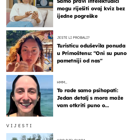
Samo pravi intelektualci
mogu riješiti ovaj kviz bez
ijedne pogreške
JESTE LI PROBALI?
Turisticu oduševila ponuda
u Primoštenu: "Oni su puno
pametniji od nas"
HMM…
To rade samo psihopati:
Jedan detalj s mora može
vam otkriti puno o
prijateljima
VIJESTI