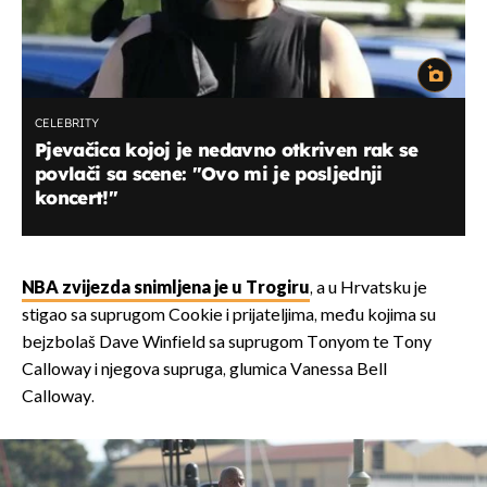
CELEBRITY
Pjevačica kojoj je nedavno otkriven rak se
povlači sa scene: "Ovo mi je posljednji
koncert!"
NBA zvijezda snimljena je u Trogiru
, a u Hrvatsku je
stigao sa suprugom Cookie i prijateljima, među kojima su
bejzbolaš Dave Winfield sa suprugom Tonyom te Tony
Calloway i njegova supruga, glumica Vanessa Bell
Calloway.