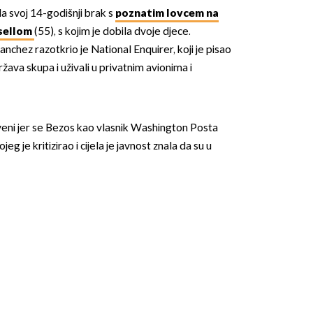
a svoj 14-godišnji brak s
poznatim lovcem na
sellom
(55), s kojim je dobila dvoje djece.
anchez razotkrio je National Enquirer, koji je pisao
žava skupa i uživali u privatnim avionima i
riveni jer se Bezos kao vlasnik Washington Posta
 je kritizirao i cijela je javnost znala da su u