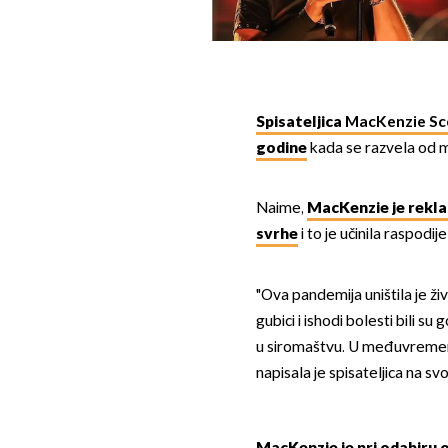
Spisateljica
MacKenzie Sc
godine
kada se razvela od m
Naime,
MacKenzie je rekla
svrhe
i to je učinila raspodij
"Ova pandemija uništila je ž
gubici i ishodi bolesti bili su
u siromaštvu. U međuvremenu
napisala je spisateljica na s