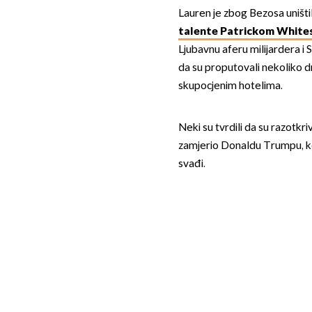
Lauren je zbog Bezosa uništil
talente Patrickom White
Ljubavnu aferu milijardera i S
da su proputovali nekoliko dr
skupocjenim hotelima.
Neki su tvrdili da su razotk
zamjerio Donaldu Trumpu, kojeg
svađi.