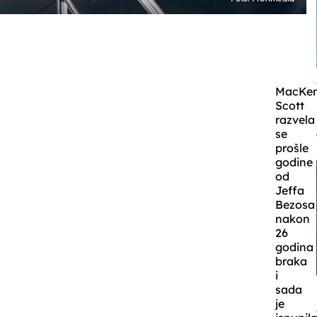
MacKen
Scott
razvela
se
prošle
godine
od
Jeffa
Bezosa
nakon
26
godina
braka
i
sada
je