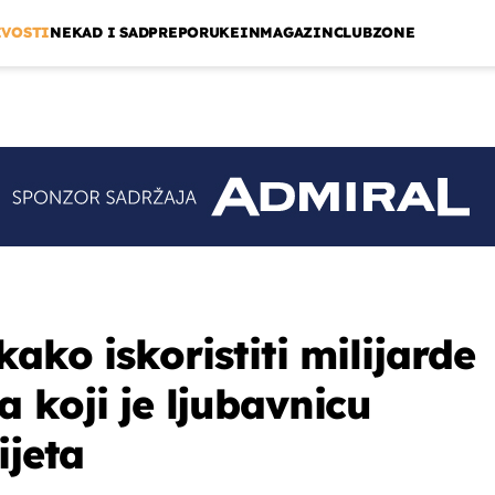
IVOSTI
NEKAD I SAD
PREPORUKE
INMAGAZIN
CLUBZONE
kako iskoristiti milijarde
 koji je ljubavnicu
ijeta