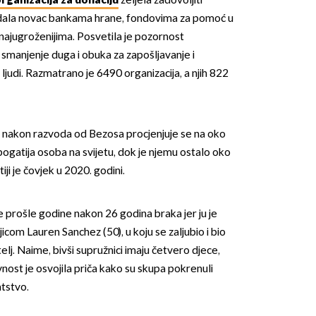
rganizacija za donaciju
željela zadovoljiti
 dala novac bankama hrane, fondovima za pomoć u
 najugroženijima. Posvetila je pozornost
manjenje duga i obuka za zapošljavanje i
ljudi. Razmatrano je 6490 organizacija, a njih 822
e nakon razvoda od Bezosa procjenjuje se na oko
ajbogatija osoba na svijetu, dok je njemu ostalo oko
iji je čovjek u 2020. godini.
e prošle godine nakon 26 godina braka jer ju je
icom Lauren Sanchez (50), u koju se zaljubio i bio
elj. Naime, bivši supružnici imaju četvero djece,
 javnost je osvojila priča kako su skupa pokrenuli
atstvo.