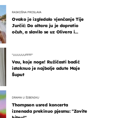
RASKOŠNA PROSLAVA
Ovako je izgledalo vjenčanje Tije
Jurčić: Do oltara ju je dopratio
očuh, a slavilo se uz Olivera i
Rozgu
"UUUUUUFFFF"
Vau, koje noge! Ružičasti badić
istaknuo je najbolje adute Maje
Šuput
DRAMA U ŠIBENIKU
Thompson usred koncerta
iznenada prekinuo pjesmu: "Zovite
hitnu!"