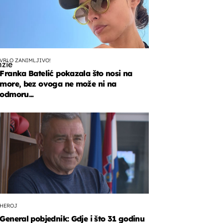
VRLO ZANIMLJIVO!
zie
Franka Batelić pokazala što nosi na
more, bez ovoga ne može ni na
odmoru...
HEROJ
General pobjednik: Gdje i što 31 godinu