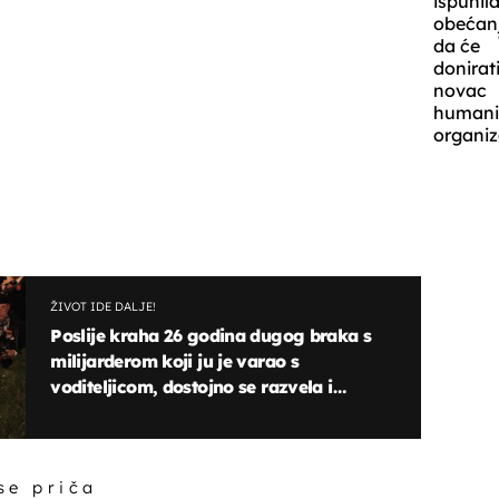
ispunil
obećan
da će
donirat
novac
humani
organiz
ŽIVOT IDE DALJE!
Poslije kraha 26 godina dugog braka s
milijarderom koji ju je varao s
voditeljicom, dostojno se razvela i
nedavno sretno udala!
 se priča