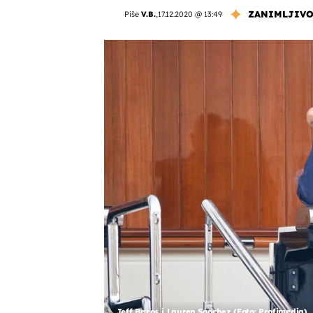
ZANIMLJIVO
Piše
V.B.
,
17.12.2020 @ 13:49
Jeff Bezos i Lauren Sanchez (Foto: Profimedia)