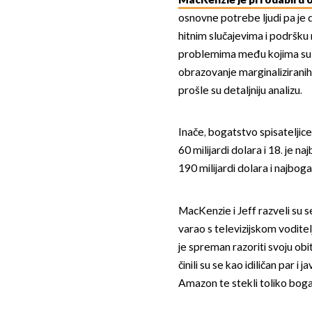
MacKenzie je pri odabiru o
osnovne potrebe ljudi pa je
hitnim slučajevima i podršku
problemima među kojima su s
obrazovanje marginaliziranih 
prošle su detaljniju analizu.
Inače, bogatstvo spisateljic
60 milijardi dolara i 18. je n
190 milijardi dolara i najbogat
MacKenzie i Jeff razveli su s
varao s televizijskom voditelj
je spreman razoriti svoju obit
činili su se kao idiličan par i
Amazon te stekli toliko bog