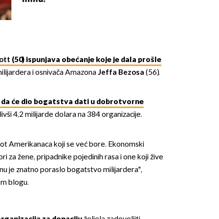
ott
(50) ispunjava obećanje koje je dala prošle
ilijardera i osnivača Amazona
Jeffa Bezosa
(56).
OMOGUĆI OBAVIJESTI
 da će dio bogatstva dati u dobrotvorne
elivši 4,2 milijarde dolara na 384 organizacije.
ivot Amerikanaca koji se već bore. Ekonomski
 gori za žene, pripadnike pojedinih rasa i one koji žive
 je znatno poraslo bogatstvo milijardera",
vom blogu.