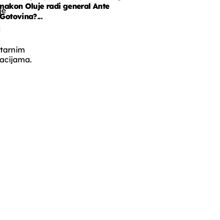
a
nakon Oluje radi general Ante
je
Gotovina?...
i
tarnim
acijama.