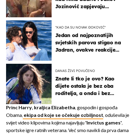
Jozinović zapjevaju
Oliverov hit!
"KAO DA SU NOVAK ĐOKOVIĆ"
Jedan od najpoznatijih
svjetskih parova stigao na
Jadran, ovakve reakcije
vjerojatno nisu očekivali
DANAS ŽIVI POVUČENO
Znate li tko je ovo? Kao
dijete ostala je bez oba
roditelja, a onda i bez
milijuna koje je trebala
naslijediti
Princ Harry, kraljica Elizabetha
, gospodin i gospođa
Obama,
ekipa od koje se očekuje ozbiljnost
, oduševila je
svijet video klipovima kojima najavljuju
'Invictus games'
,
sportske igre ratnih veterana. Već smo navikli da prva dama