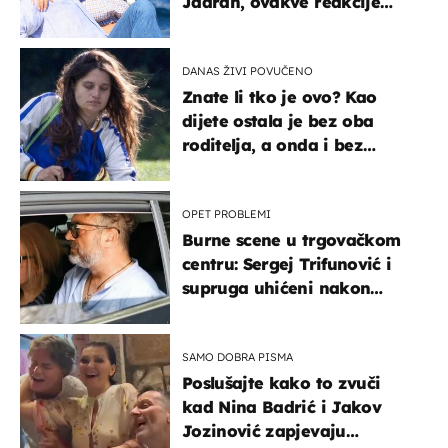
Jadran, ovakve reakcije
vjerojatno nisu očekivali
DANAS ŽIVI POVUČENO
Znate li tko je ovo? Kao
dijete ostala je bez oba
roditelja, a onda i bez
milijuna koje je trebala
naslijediti
OPET PROBLEMI
Burne scene u trgovačkom
centru: Sergej Trifunović i
supruga uhićeni nakon
svađe!
SAMO DOBRA PISMA
Poslušajte kako to zvuči
kad Nina Badrić i Jakov
Jozinović zapjevaju