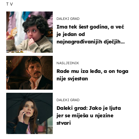
TV
DALEKI GRAD
Ima tek šest godina, a već
je jedan od
najnagrađivanijih dječjih
glumaca
NASLJEDNIK
Rade mu iza leđa, a on toga
nije svjestan
DALEKI GRAD
Daleki grad: Jako je ljuta
jer se miješa u njezine
stvari