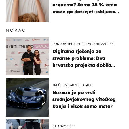
orgazma? Samo 18 % žena
može ga doživjeti isključivo
na ovaj način
NOVAC
POKROVITELJ PHILIP MORRIS ZAGREB
Digitalna rješenja za
stvarne probleme: Dva
hrvatska projekta dobila
potporu za razvoj
TREĆI UNIKATNI BUGATTI
Nazvan je po vrsti
srednjovjekovnog viteškog
konja i visok samo metar
SAM SVOJ ŠEF