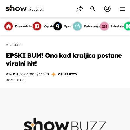
Dnevnik.hr
Vijesti
Sport
Putovanja
Lifestyle
MIC DROP
EPSKI BUM! Ono kad kraljica postane
viralni hit!
Piše
D.P.
,
30.04.2016 @ 10:59
CELEBRITY
KOMENTARI
OMOGUĆI OBAVIJESTI