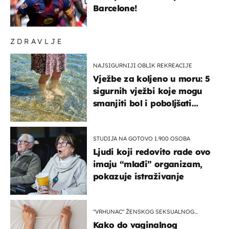
Barcelone!
ZDRAVLJE
NAJSIGURNIJI OBLIK REKREACIJE
Vježbe za koljeno u moru: 5
sigurnih vježbi koje mogu
smanjiti bol i poboljšati
pokretljivost
STUDIJA NA GOTOVO 1.900 OSOBA
Ljudi koji redovito rade ovo
imaju “mlađi” organizam,
pokazuje istraživanje
"VRHUNAC" ŽENSKOG SEKSUALNOG
ISKUSTVA
Kako do vaginalnog