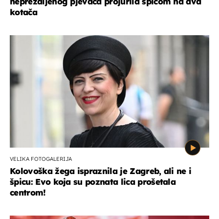
neprežaljenog pjevača projurila špicom na dva
kotača
VELIKA FOTOGALERIJA
Kolovoška žega ispraznila je Zagreb, ali ne i
špicu: Evo koja su poznata lica prošetala
centrom!