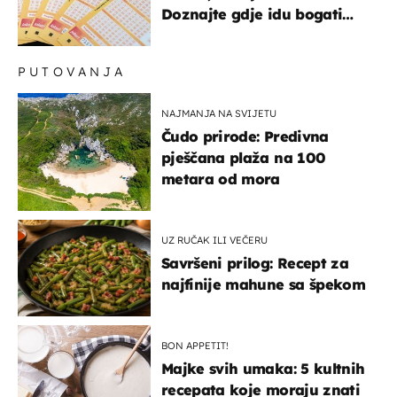
Doznajte gdje idu bogati
dobitci u Hrvatskoj
PUTOVANJA
NAJMANJA NA SVIJETU
Čudo prirode: Predivna
pješčana plaža na 100
metara od mora
UZ RUČAK ILI VEČERU
Savršeni prilog: Recept za
najfinije mahune sa špekom
BON APPETIT!
Majke svih umaka: 5 kultnih
recepata koje moraju znati