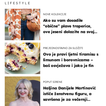
LIFESTYLE
NOVE KOLEKCIJE
Ako su vam dosadile
“obične” plave traperice,
ove jeseni dolazite na svoje
- izdvajamo 15 hit modela
PREJEDNOSTAVNO ZA SLOŽITI
Ovo je pravi ljetni tiramisu s
limunom i borovnicama –
baš osvježava i jako je fin
POPUT SIRENE
Haljina Danijele Martinović
ističe ženstvenu figuru, a
savršena je za večernji
izlazak na moru