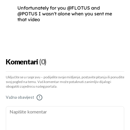
Unfortunately for you
@FLOTUS
and
@POTUS
I wasn't alone when you sent me
that video
Komentari
(0)
Uključite se u raspravu – podijelite svoje mišljenje, postavite pitanja ili ponudite
svoj pogled na temu. Vaš komentar može potaknuti zanimljiv dijalog i
obogatiti zajednicu našeg portala.
Važna obavijest
!