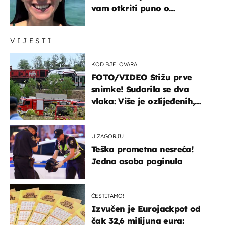
vam otkriti puno o
prijateljima
VIJESTI
KOD BJELOVARA
FOTO/VIDEO Stižu prve
snimke! Sudarila se dva
vlaka: Više je ozlijeđenih,
hitne službe na terenu
U ZAGORJU
Teška prometna nesreća!
Jedna osoba poginula
ČESTITAMO!
Izvučen je Eurojackpot od
čak 32,6 milijuna eura: