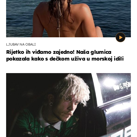
LJUBAV NA OBALI
Rijetko ih viđamo zajedno! Naša glumica
pokazala kako s dečkom uživa u morskoj idili