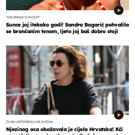
"OKUPANA SUNCEM"
Sunce joj itekako godi! Sandra Bagarić pohvalila
se brončanim tenom, ljeto joj baš dobro stoji
ČUVA USPOMENU NA NJEGA
Njezinog oca obožavala je cijela Hrvatska! Kći