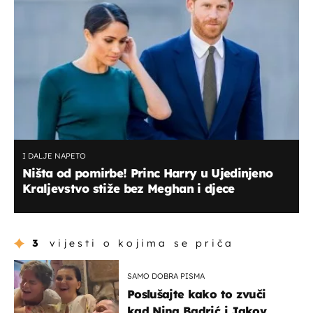
I DALJE NAPETO
Ništa od pomirbe! Princ Harry u Ujedinjeno
Kraljevstvo stiže bez Meghan i djece
3
vijesti o kojima se priča
SAMO DOBRA PISMA
Poslušajte kako to zvuči
kad Nina Badrić i Jakov