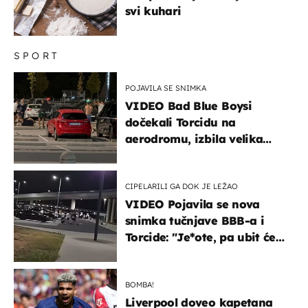
svi kuhari
SPORT
POJAVILA SE SNIMKA
VIDEO Bad Blue Boysi
dočekali Torcidu na
aerodromu, izbila velika
masovna tučnjava
CIPELARILI GA DOK JE LEŽAO
VIDEO Pojavila se nova
snimka tučnjave BBB-a i
Torcide: "Je*ote, pa ubit će
ga!"
BOMBA!
Liverpool doveo kapetana