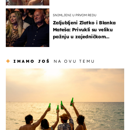
Oliverov hit!
SNIMLJENI U PRVOM REDU
Zaljubljeni Zlatko i Blanka
Mateša: Privukli su veliku
pažnju u zajedničkom
izlasku
IMAMO JOŠ
NA OVU TEMU
zanimljivosti