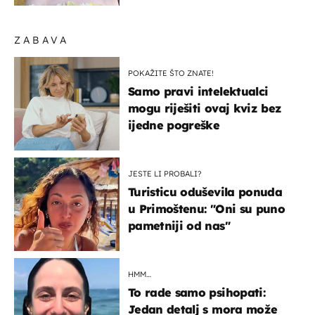
ZABAVA
POKAŽITE ŠTO ZNATE!
Samo pravi intelektualci
mogu riješiti ovaj kviz bez
ijedne pogreške
JESTE LI PROBALI?
Turisticu oduševila ponuda
u Primoštenu: "Oni su puno
pametniji od nas"
HMM…
To rade samo psihopati:
Jedan detalj s mora može