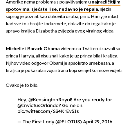
Amerike nema problema s pojavljivanjem
u najrazličitijim
spotovima, sjećate li se, nedavno je repala
, njezin
suprug je poznat kao duhovita osoba, princ Harry je mlad,
kad sve to zbrojite i oduzmete, dolazite do toga kako je
upravo kraljica Elizabetha zvijezda ovog viralnog videa.
Michelle i Barack Obama
videom na Twitteru izazvali su
princa Harryja, ali nisu znali kako je uz princa bila i kraljica.
Njihov video odgovor Obami je apsolutno urnebesan, a
kraljica je pokazala svoju stranu koja se rijetko može vidjeti.
Ovako je to bilo.
Hey,
@KensingtonRoyal
! Are you ready for
@InvictusOrlando
? Game on.
pic.twitter.com/S34KrEv5Is
— The First Lady (@FLOTUS)
April 29, 2016