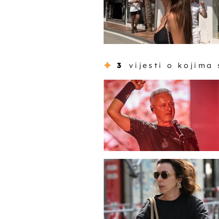
3
vijesti o kojima