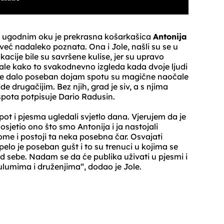
no ugodnim oku je prekrasna košarkašica
Antonija
ta već nadaleko poznata. Ona i Jole, našli su se u
acije bile su savršene kulise, jer su upravo
le kako to svakodnevno izgleda kada dvoje ljudi
 je dalo poseban dojam spotu su magične naočale
ide drugačijim. Bez njih, grad je siv, a s njima
 spota potpisuje Dario Radusin.
ot i pjesma ugledali svjetlo dana. Vjerujem da je
sjetio ono što smo Antonija i ja nastojali
ome i postoji ta neka posebna čar. Osvajati
lo je poseban gušt i to su trenuci u kojima se
od sebe. Nadam se da će publika uživati u pjesmi i
tulumima i druženjima“, dodao je Jole.