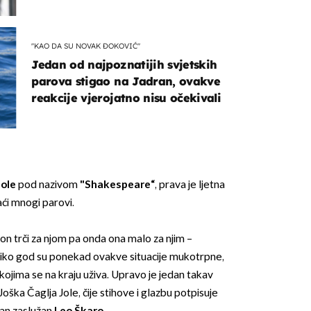
kotača
"KAO DA SU NOVAK ĐOKOVIĆ"
Jedan od najpoznatijih svjetskih
parova stigao na Jadran, ovakve
reakcije vjerojatno nisu očekivali
Jole
pod nazivom
"Shakespeare“
, prava je ljetna
aći mnogi parovi.
on trči za njom pa onda ona malo za njim –
oliko god su ponekad ovakve situacije mukotrpne,
 kojima se na kraju uživa. Upravo je jedan takav
oška Čaglja Jole, čije stihove i glazbu potpisuje