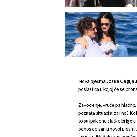
Nova pjesma
Joška Čaglja 
poslastica u kojoj će se pron
Zavođenje, vruće pa hladno, 
poznata situacija, zar ne? K
to su ipak one slatke brige u
odnos opisan u novoj pjesmi J