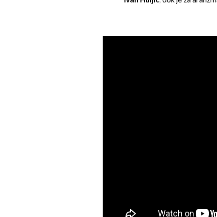
Ivan Huljić
, dok je za aranž