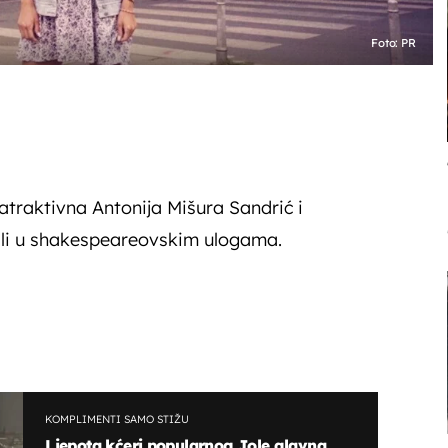
Foto: PR
atraktivna Antonija Mišura Sandrić i
šli u shakespeareovskim ulogama.
KOMPLIMENTI SAMO STIŽU
Ljepota kćeri popularnog Jole glavna