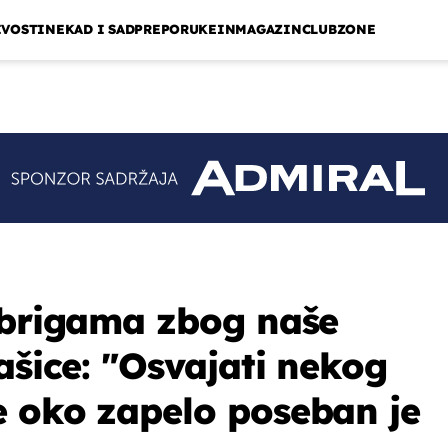
IVOSTI
NEKAD I SAD
PREPORUKE
INMAGAZIN
CLUBZONE
 brigama zbog naše
ašice: "Osvajati nekog
 oko zapelo poseban je