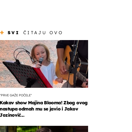
SVI
ČITAJU OVO
"PRVE GAŽE POČELE"
Kakav show Majina Blooma! Zbog ovog
nastupa odmah mu se javio i Jakov
Jozinović...