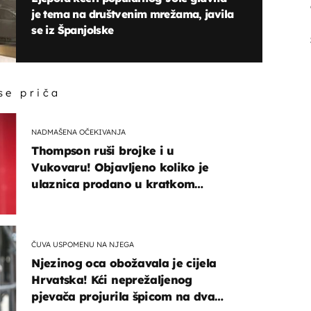
je tema na društvenim mrežama, javila
se iz Španjolske
 se priča
NADMAŠENA OČEKIVANJA
Thompson ruši brojke i u
Vukovaru! Objavljeno koliko je
ulaznica prodano u kratkom
vremenu
ČUVA USPOMENU NA NJEGA
Njezinog oca obožavala je cijela
Hrvatska! Kći neprežaljenog
pjevača projurila špicom na dva