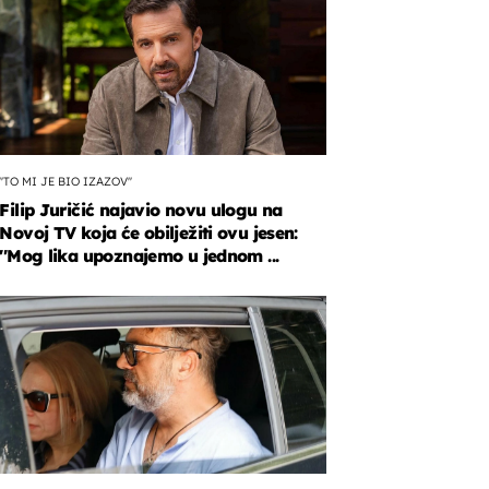
''TO MI JE BIO IZAZOV''
Filip Juričić najavio novu ulogu na
Novoj TV koja će obilježiti ovu jesen:
''Mog lika upoznajemo u jednom ...