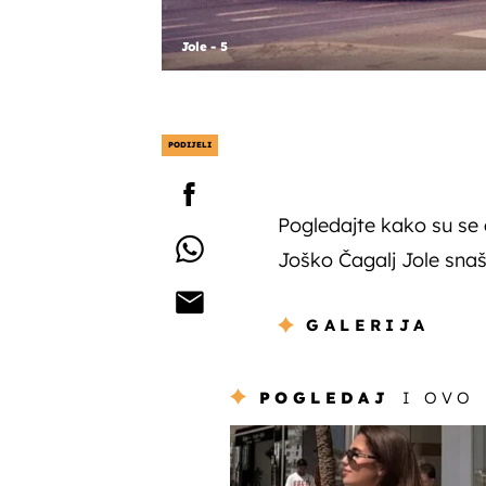
Jole - 5
PODIJELI
Pogledajte kako su se 
Joško Čagalj Jole sna
GALERIJA
POGLEDAJ
I OVO