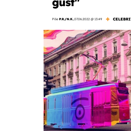
gušt"
CELEBRI
Piše
P.R./N.K.
,
07.06.2022 @ 13:49