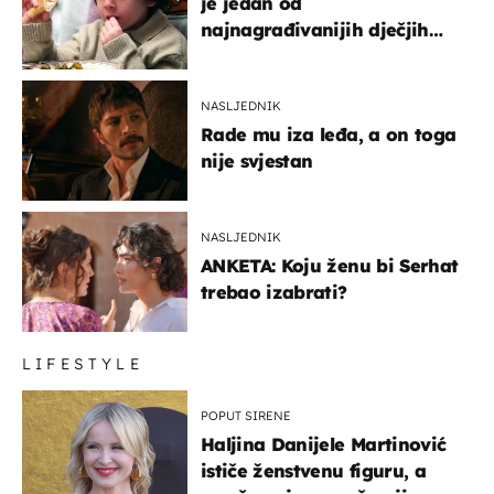
je jedan od
najnagrađivanijih dječjih
glumaca
NASLJEDNIK
Rade mu iza leđa, a on toga
nije svjestan
NASLJEDNIK
ANKETA: Koju ženu bi Serhat
trebao izabrati?
LIFESTYLE
POPUT SIRENE
Haljina Danijele Martinović
ističe ženstvenu figuru, a