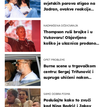
svjetskih parova stigao na
Jadran, ovakve reakcije
vjerojatno nisu očekivali
NADMAŠENA OČEKIVANJA
Thompson ruši brojke i u
Vukovaru! Objavljeno
koliko je ulaznica prodano
u kratkom vremenu
OPET PROBLEMI
Burne scene u trgovačkom
centru: Sergej Trifunović i
supruga uhićeni nakon
svađe!
SAMO DOBRA PISMA
Poslušajte kako to zvuči
kad Nina Badrić i Jakov