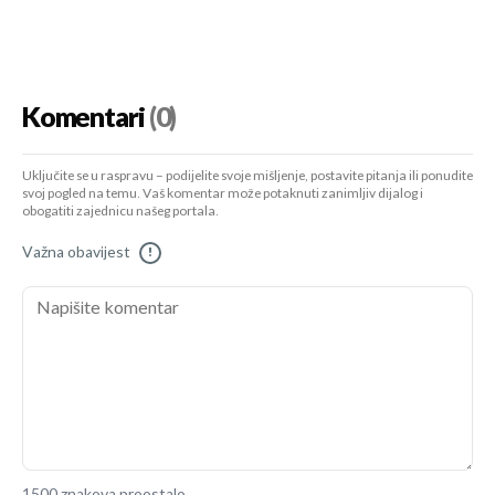
Komentari
(0)
Uključite se u raspravu – podijelite svoje mišljenje, postavite pitanja ili ponudite
svoj pogled na temu. Vaš komentar može potaknuti zanimljiv dijalog i
obogatiti zajednicu našeg portala.
Važna obavijest
!
1500 znakova preostalo