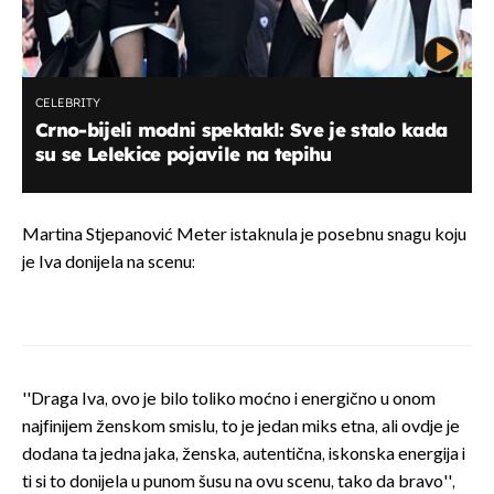
CELEBRITY
Crno-bijeli modni spektakl: Sve je stalo kada
su se Lelekice pojavile na tepihu
Martina Stjepanović Meter istaknula je posebnu snagu koju
je Iva donijela na scenu:
''Draga Iva, ovo je bilo toliko moćno i energično u onom
najfinijem ženskom smislu, to je jedan miks etna, ali ovdje je
dodana ta jedna jaka, ženska, autentična, iskonska energija i
ti si to donijela u punom šusu na ovu scenu, tako da bravo'',