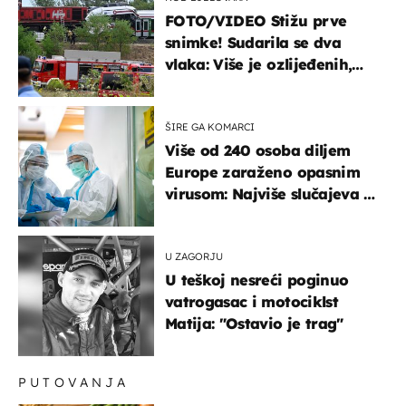
FOTO/VIDEO Stižu prve
snimke! Sudarila se dva
vlaka: Više je ozlijeđenih,
hitne službe na terenu
ŠIRE GA KOMARCI
Više od 240 osoba diljem
Europe zaraženo opasnim
virusom: Najviše slučajeva u
našem susjedstvu
U ZAGORJU
U teškoj nesreći poginuo
vatrogasac i motociklst
Matija: "Ostavio je trag"
PUTOVANJA