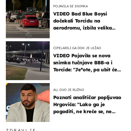
POJAVILA SE SNIMKA
VIDEO Bad Blue Boysi
dočekali Torcidu na
aerodromu, izbila velika
masovna tučnjava
CIPELARILI GA DOK JE LEŽAO
VIDEO Pojavila se nova
snimka tučnjave BBB-a i
Torcide: "Je*ote, pa ubit će
ga!"
AU, OVO JE RUŽNO
Poznati analitičar popljuvao
Hrgovića: "Lako ga je
pogoditi, ne kreće se, ne
koristi noge..."
ZDRAVLJE