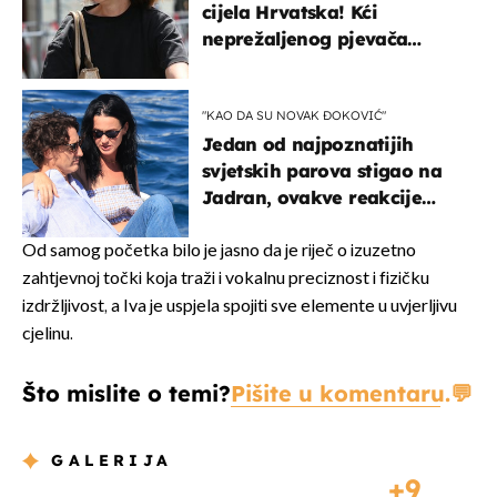
cijela Hrvatska! Kći
neprežaljenog pjevača
projurila špicom na dva
kotača
"KAO DA SU NOVAK ĐOKOVIĆ"
Jedan od najpoznatijih
svjetskih parova stigao na
Jadran, ovakve reakcije
vjerojatno nisu očekivali
Od samog početka bilo je jasno da je riječ o izuzetno
zahtjevnoj točki koja traži i vokalnu preciznost i fizičku
izdržljivost, a Iva je uspjela spojiti sve elemente u uvjerljivu
cjelinu.
Što mislite o temi?
Pišite u komentaru.
GALERIJA
9