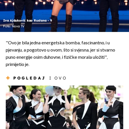
Iva Ajduković kao Ruslana - 9
Foto: Nova TV
''Ovo je bila jedna energetska bomba, fascinantno, i u
pjevanju, a pogotovo u ovom, što si svjesna, jer si stvarno
puno energije osim duhovne, i fizičke morala uložiti'',
primijetio je.
POGLEDAJ
I OVO