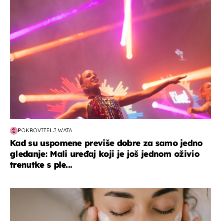
kultura & zabava
POKROVITELJ WATA
Kad su uspomene previše dobre za samo jedno
gledanje: Mali uređaj koji je još jednom oživio
trenutke s ple...
moda & ljepota