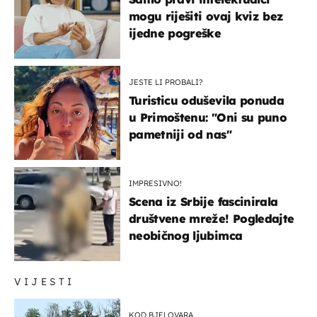
mogu riješiti ovaj kviz bez
ijedne pogreške
JESTE LI PROBALI?
Turisticu oduševila ponuda
u Primoštenu: "Oni su puno
pametniji od nas"
IMPRESIVNO!
Scena iz Srbije fascinirala
društvene mreže! Pogledajte
neobičnog ljubimca
VIJESTI
KOD BJELOVARA