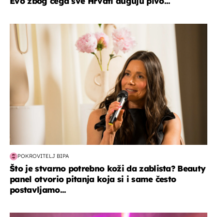
Evo zbog čega sve Hrvati duguju pivo...
moda & ljepota
POKROVITELJ BIPA
Što je stvarno potrebno koži da zablista? Beauty
panel otvorio pitanja koja si i same često
postavljamo...