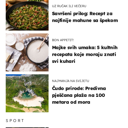
UZ RUČAK ILI VEČERU
Savršeni prilog: Recept za
najfinije mahune sa špekom
BON APPETIT!
Majke svih umaka: 5 kultnih
recepata koje moraju znati
svi kuhari
NAJMANJA NA SVIJETU
Čudo prirode: Predivna
pješčana plaža na 100
metara od mora
SPORT