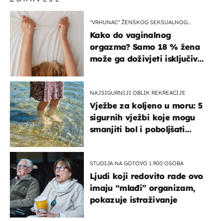
"VRHUNAC" ŽENSKOG SEKSUALNOG
ISKUSTVA
Kako do vaginalnog
orgazma? Samo 18 % žena
može ga doživjeti isključivo
na ovaj način
NAJSIGURNIJI OBLIK REKREACIJE
Vježbe za koljeno u moru: 5
sigurnih vježbi koje mogu
smanjiti bol i poboljšati
pokretljivost
STUDIJA NA GOTOVO 1.900 OSOBA
Ljudi koji redovito rade ovo
imaju “mlađi” organizam,
pokazuje istraživanje