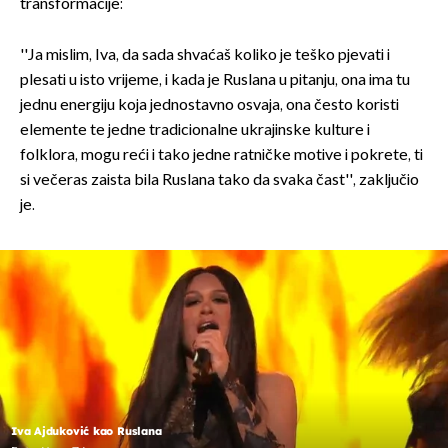
transformacije:
''Ja mislim, Iva, da sada shvaćaš koliko je teško pjevati i
plesati u isto vrijeme, i kada je Ruslana u pitanju, ona ima tu
jednu energiju koja jednostavno osvaja, ona često koristi
elemente te jedne tradicionalne ukrajinske kulture i
folklora, mogu reći i tako jedne ratničke motive i pokrete, ti
si večeras zaista bila Ruslana tako da svaka čast'', zaključio
je.
Iva Ajduković kao Ruslana