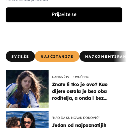
Prijavite se
SVJEŽE
NAJČITANIJE
NAJKOMENTIRAN
DANAS ŽIVI POVUČENO
Znate li tko je ovo? Kao
dijete ostala je bez oba
roditelja, a onda i bez
milijuna koje je trebala
naslijediti
"KAO DA SU NOVAK ĐOKOVIĆ"
Jedan od najpoznatijih