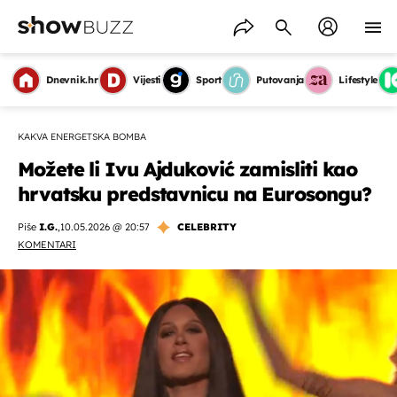
Dnevnik.hr
Vijesti
Sport
Putovanja
Lifestyle
KAKVA ENERGETSKA BOMBA
Možete li Ivu Ajduković zamisliti kao
hrvatsku predstavnicu na Eurosongu?
Piše
I.G.
,
10.05.2026 @ 20:57
CELEBRITY
KOMENTARI
OMOGUĆI OBAVIJESTI