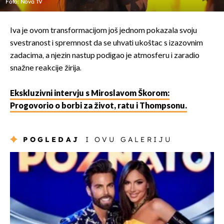
Foto: Nova TV
Iva je ovom transformacijom još jednom pokazala svoju
svestranost i spremnost da se uhvati ukoštac s izazovnim
zadacima, a njezin nastup podigao je atmosferu i zaradio
snažne reakcije žirija.
Ekskluzivni intervju s Miroslavom Škorom:
Progovorio o borbi za život, ratu i Thompsonu.
POGLEDAJ
I OVU GALERIJU