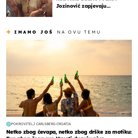
Jozinović zapjevaju
Oliverov hit!
IMAMO JOŠ
NA OVU TEMU
zanimljivosti
POKROVITELJ CARLSBERG CROATIA
Netko zbog ćevapa, netko zbog drške za motiku: