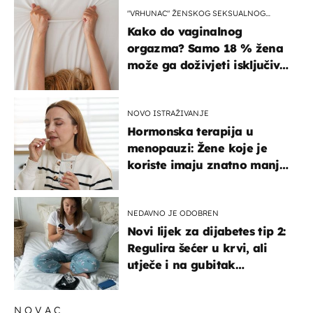
"VRHUNAC" ŽENSKOG SEKSUALNOG
ISKUSTVA
Kako do vaginalnog
orgazma? Samo 18 % žena
može ga doživjeti isključivo
na ovaj način
NOVO ISTRAŽIVANJE
Hormonska terapija u
menopauzi: Žene koje je
koriste imaju znatno manji
rizik od ovoga
NEDAVNO JE ODOBREN
Novi lijek za dijabetes tip 2:
Regulira šećer u krvi, ali
utječe i na gubitak
kilograma! Evo tko ga smije
uzimati i koje su nuspojave
NOVAC