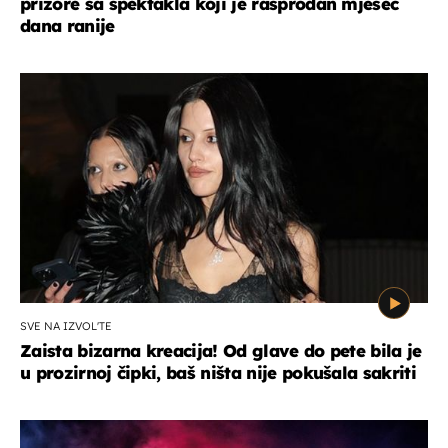
prizore sa spektakla koji je rasprodan mjesec
dana ranije
SVE NA IZVOL'TE
Zaista bizarna kreacija! Od glave do pete bila je
u prozirnoj čipki, baš ništa nije pokušala sakriti