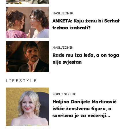
glumaca
NASLJEDNIK
ANKETA: Koju ženu bi Serhat
trebao izabrati?
NASLJEDNIK
Rade mu iza leđa, a on toga
nije svjestan
LIFESTYLE
POPUT SIRENE
Haljina Danijele Martinović
ističe ženstvenu figuru, a
savršena je za večernji
izlazak na moru