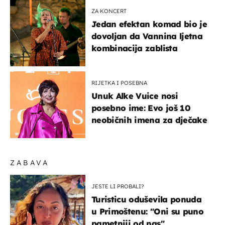
ZA KONCERT
Jedan efektan komad bio je
dovoljan da Vannina ljetna
kombinacija zablista
RIJETKA I POSEBNA
Unuk Alke Vuice nosi
posebno ime: Evo još 10
neobičnih imena za dječake
ZABAVA
JESTE LI PROBALI?
Turisticu oduševila ponuda
u Primoštenu: "Oni su puno
pametniji od nas"