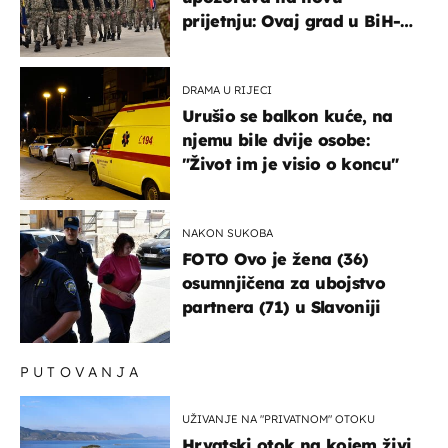
prijetnju: Ovaj grad u BiH-u
bi mogao biti žarište
DRAMA U RIJECI
Urušio se balkon kuće, na
njemu bile dvije osobe:
"Život im je visio o koncu"
NAKON SUKOBA
FOTO Ovo je žena (36)
osumnjičena za ubojstvo
partnera (71) u Slavoniji
PUTOVANJA
UŽIVANJE NA "PRIVATNOM" OTOKU
Hrvatski otok na kojem živi