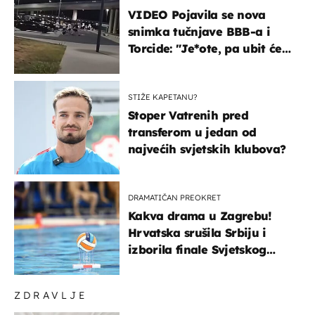
VIDEO Pojavila se nova
snimka tučnjave BBB-a i
Torcide: "Je*ote, pa ubit će
ga!"
STIŽE KAPETANU?
Stoper Vatrenih pred
transferom u jedan od
najvećih svjetskih klubova?
DRAMATIČAN PREOKRET
Kakva drama u Zagrebu!
Hrvatska srušila Srbiju i
izborila finale Svjetskog
prvenstva
ZDRAVLJE