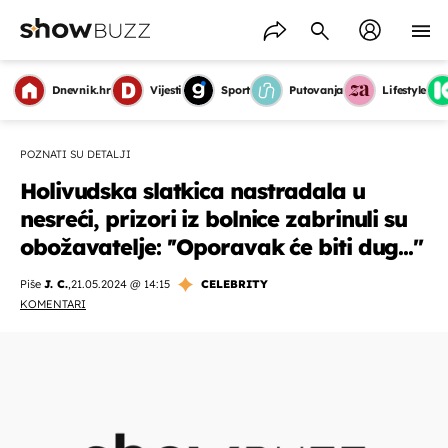
Dnevnik.hr
Vijesti
Sport
Putovanja
Lifestyle
POZNATI SU DETALJI
Holivudska slatkica nastradala u
nesreći, prizori iz bolnice zabrinuli su
obožavatelje: ''Oporavak će biti dug...''
Piše
J. C.
,
21.05.2024 @ 14:15
CELEBRITY
KOMENTARI
OMOGUĆI OBAVIJESTI