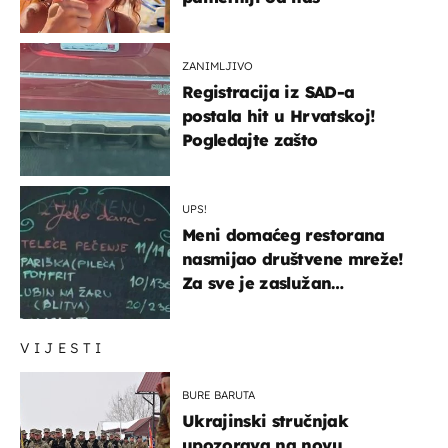
ZANIMLJIVO
Registracija iz SAD-a
postala hit u Hrvatskoj!
Pogledajte zašto
UPS!
Meni domaćeg restorana
nasmijao društvene mreže!
Za sve je zaslužan
urnebesan naziv jela
VIJESTI
BURE BARUTA
Ukrajinski stručnjak
upozorava na novu