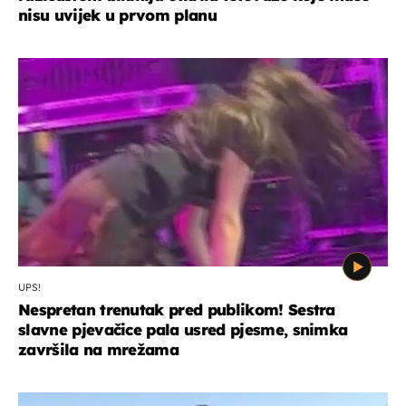
nisu uvijek u prvom planu
UPS!
Nespretan trenutak pred publikom! Sestra
slavne pjevačice pala usred pjesme, snimka
završila na mrežama