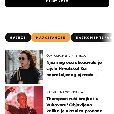
Prijavite se
SVJEŽE
NAJČITANIJE
NAJKOMENTIRAN
ČUVA USPOMENU NA NJEGA
Njezinog oca obožavala je
cijela Hrvatska! Kći
neprežaljenog pjevača
projurila špicom na dva
kotača
NADMAŠENA OČEKIVANJA
Thompson ruši brojke i u
Vukovaru! Objavljeno
koliko je ulaznica prodano