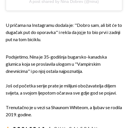
A post shared by Nina Dobrev (@nina)
U pričama na Instagramu dodala je: ''Dobro sam, ali bit će to
dugačak put do oporavka'' i rekla da joj je to bio prvi i zadnji
put na tom biciklu.
Podsjetimo, Nina je 35-godišnja bugarsko-kanadska
glumica koja se proslavila ulogom u ''Vampirskim
dnevnicima'' i po njoj ostala najpoznatija.
Još od početka serije prate je milijuni obožavatelja diljem
svijeta, a svojom ljepotom očarava sve gdje god se pojavi.
Trenutačno je u vezi sa Shaunom Whiteom, a ljubav se rodila
2019. godine.