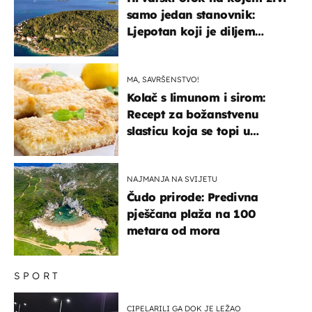
samo jedan stanovnik:
Ljepotan koji je diljem
svijeta poznat po svojem
"bijelom zlatu"
MA, SAVRŠENSTVO!
Kolač s limunom i sirom:
Recept za božanstvenu
slasticu koja se topi u
ustima
NAJMANJA NA SVIJETU
Čudo prirode: Predivna
pješčana plaža na 100
metara od mora
SPORT
CIPELARILI GA DOK JE LEŽAO