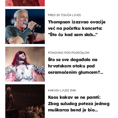
u kratkom vremenu
PRED 20 TISUĆA LJUDI
Thompson izazvao ovacije
već na početku koncerta:
"Što ću kad sam slab..."
PONOVNO POD POVEĆALOM
Što se sve događalo na
hrvatskom otoku pod
osramoćenim glumcem?
Bizarni prizori i danas
izazivaju nevjericu
KAKVIH LJUDI IMA!
Kaos kakav se ne pamti:
Zbog suludog poteza jednog
muškarca bend je bio
prisiljen prekinuti nastup