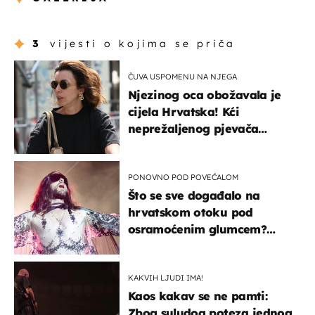
3
vijesti o kojima se priča
ČUVA USPOMENU NA NJEGA
Njezinog oca obožavala je
cijela Hrvatska! Kći
neprežaljenog pjevača
projurila špicom na dva
kotača
PONOVNO POD POVEĆALOM
Što se sve događalo na
hrvatskom otoku pod
osramoćenim glumcem?
Bizarni prizori i danas
izazivaju nevjericu
KAKVIH LJUDI IMA!
Kaos kakav se ne pamti:
Zbog suludog poteza jednog