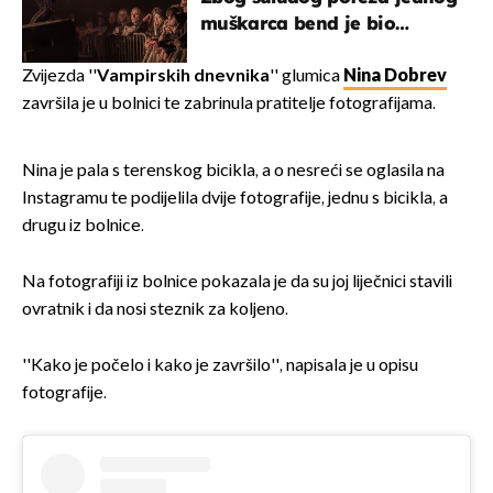
muškarca bend je bio
prisiljen prekinuti nastup
Zvijezda ''
Vampirskih dnevnika
'' glumica
Nina Dobrev
završila je u bolnici te zabrinula pratitelje fotografijama.
Nina je pala s terenskog bicikla, a o nesreći se oglasila na
Instagramu te podijelila dvije fotografije, jednu s bicikla, a
drugu iz bolnice.
Na fotografiji iz bolnice pokazala je da su joj liječnici stavili
ovratnik i da nosi steznik za koljeno.
''Kako je počelo i kako je završilo'', napisala je u opisu
fotografije.