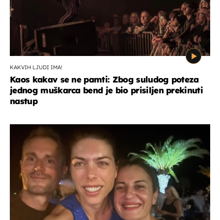
KAKVIH LJUDI IMA!
Kaos kakav se ne pamti: Zbog suludog poteza
jednog muškarca bend je bio prisiljen prekinuti
nastup