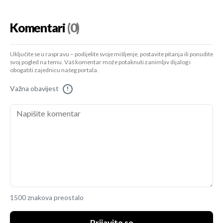
Komentari
(0)
Uključite se u raspravu – podijelite svoje mišljenje, postavite pitanja ili ponudite
svoj pogled na temu. Vaš komentar može potaknuti zanimljiv dijalog i
obogatiti zajednicu našeg portala.
Važna obavijest
!
1500 znakova preostalo