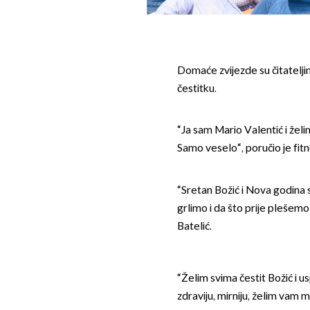
Domaće zvijezde su čitatelj
čestitku.
“Ja sam Mario Valentić i želi
Samo veselo“, poručio je fitne
“Sretan Božić i Nova godina s
grlimo i da što prije plešemo
Batelić.
“Želim svima čestit Božić i u
zdraviju, mirniju, želim vam ma