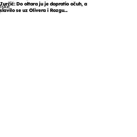
Jurčić: Do oltara ju je dopratio očuh, a
nske
slavilo se uz Olivera i Rozgu...
e