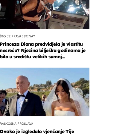
ŠTO JE PRAVA ISTINA?
Princeza Diana predvidjela je vlastitu
nesreću? Njezina bilješka godinama je
bila u središtu velikih sumnj...
c
RASKOŠNA PROSLAVA
Ovako je izgledalo vjenčanje Tije