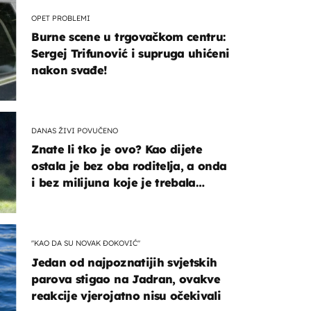
OPET PROBLEMI
Burne scene u trgovačkom centru:
Sergej Trifunović i supruga uhićeni
nakon svađe!
DANAS ŽIVI POVUČENO
Znate li tko je ovo? Kao dijete
ostala je bez oba roditelja, a onda
i bez milijuna koje je trebala
naslijediti
"KAO DA SU NOVAK ĐOKOVIĆ"
Jedan od najpoznatijih svjetskih
parova stigao na Jadran, ovakve
reakcije vjerojatno nisu očekivali