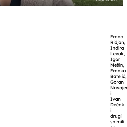
Frano
Ridjan,
Indira
Levak,
Igor
Mešin,
Franka
Batelić,
Goran
Navoje
i
Ivan
Dečak
i
drugi
snimili