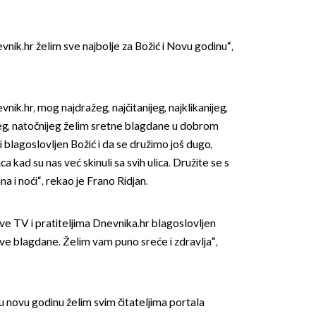
vnik.hr želim sve najbolje za Božić i Novu godinu“,
nik.hr, mog najdražeg, najčitanijeg, najklikanijeg,
jeg, natočnijeg želim sretne blagdane u dobrom
 blagoslovljen Božić i da se družimo još dugo,
ca kad su nas već skinuli sa svih ulica. Družite se s
 i noći“, rekao je Frano Ridjan.
e TV i pratiteljima Dnevnika.hr blagoslovljen
sve blagdane. Želim vam puno sreće i zdravlja“,
šu novu godinu želim svim čitateljima portala