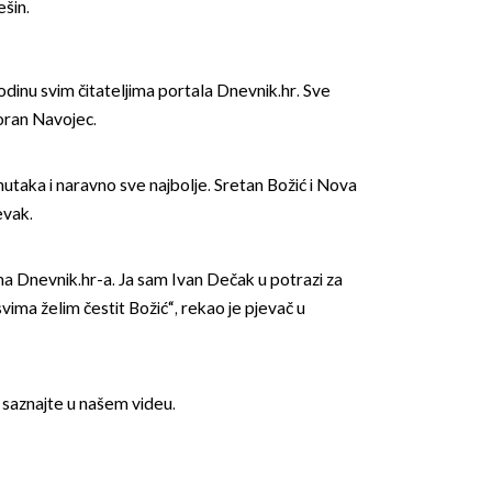
ešin.
odinu svim čitateljima portala Dnevnik.hr. Sve
Goran Navojec.
utaka i naravno sve najbolje. Sretan Božić i Nova
evak.
ima Dnevnik.hr-a. Ja sam Ivan Dečak u potrazi za
ma želim čestit Božić“, rekao je pjevač u
e saznajte u našem videu.