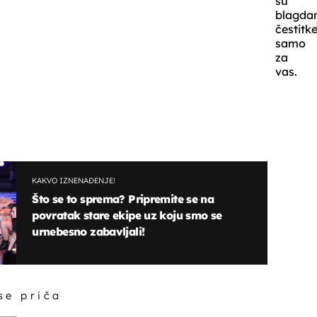
su
blagda
čestitk
samo
za
vas.
KAKVO IZNENAĐENJE!
Što se to sprema? Pripremite se na
povratak stare ekipe uz koju smo se
urnebesno zabavljali!
 se priča