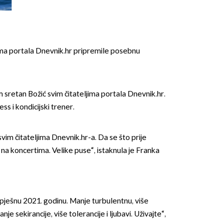
ima portala Dnevnik.hr pripremile posebnu
OMOGUĆI OBAVIJESTI
m sretan Božić svim čitateljima portala Dnevnik.hr.
ss i kondicijski trener.
vim čitateljima Dnevnik.hr-a. Da se što prije
 na koncertima. Velike puse“, istaknula je Franka
spješnu 2021. godinu. Manje turbulentnu, više
nje sekirancije, više tolerancije i ljubavi. Uživajte“,