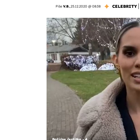
CELEBRITY
Piše
V.B.
,
25.12.2020 @ 08:38
Božićne čestitke - 4