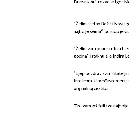
Dnevnik.hr“, rekao je Igor M
“Želim sretan Božić i Novu g
najbolje svima“, poručio je 
“Želim vam puno sretnih tren
godina“, istaknula je Indira L
“Lijep pozdrav svim čitatelj
trzalicom. U međuvremenu svi
orginalnoj čestitci.
Tko vam još želi sve najbolj