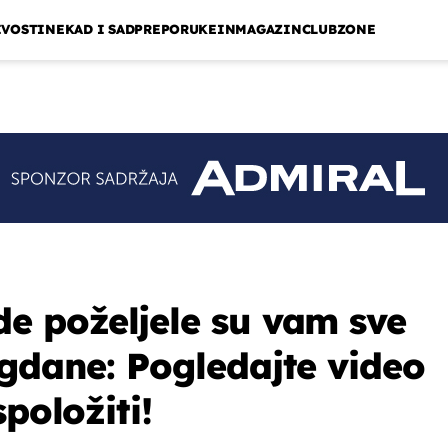
IVOSTI
NEKAD I SAD
PREPORUKE
INMAGAZIN
CLUBZONE
e poželjele su vam sve
agdane: Pogledajte video
spoložiti!