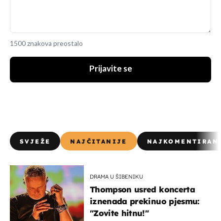
1500 znakova preostalo
Prijavite se
SVJEŽE
NAJČITANIJE
NAJKOMENTIRAN
DRAMA U ŠIBENIKU
Thompson usred koncerta
iznenada prekinuo pjesmu:
"Zovite hitnu!"