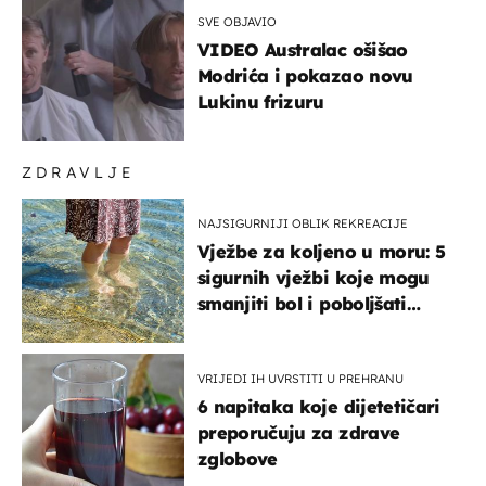
SVE OBJAVIO
VIDEO Australac ošišao
Modrića i pokazao novu
Lukinu frizuru
ZDRAVLJE
NAJSIGURNIJI OBLIK REKREACIJE
Vježbe za koljeno u moru: 5
sigurnih vježbi koje mogu
smanjiti bol i poboljšati
pokretljivost
VRIJEDI IH UVRSTITI U PREHRANU
6 napitaka koje dijetetičari
preporučuju za zdrave
zglobove