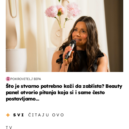
moda & ljepota
POKROVITELJ BIPA
Što je stvarno potrebno koži da zablista? Beauty
panel otvorio pitanja koja si i same često
postavljamo...
SVI
ČITAJU OVO
TV