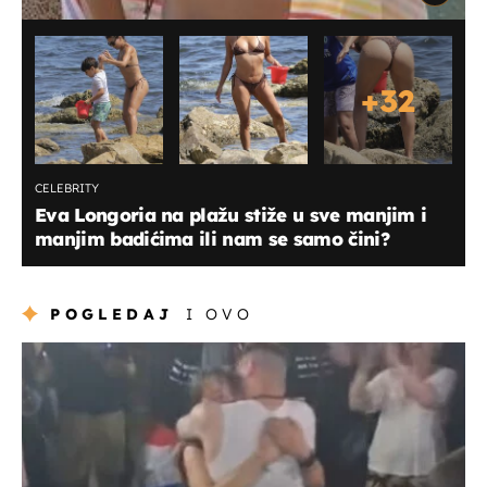
+
32
CELEBRITY
Eva Longoria na plažu stiže u sve manjim i
manjim badićima ili nam se samo čini?
POGLEDAJ
I OVO