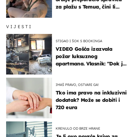
za plažu s Temua, čini li
vam se ovo sigurnim?
VIJESTI
STIGAO I ŠOK S BOOKINGA
VIDEO Gošća izazvala
požar luksuznog
apartmana. Vlasnik: "Dok je
gorjelo, smijali su se, pili i
pokazivali mi srednji prst"
IMAŠ PRAVO, OSTVARI GA!
Tko ima pravo na inkluzivni
dodatak? Može se dobiti i
720 eura
KRENULO OD BRZE HRANE
Je li ovo povrće krivo za