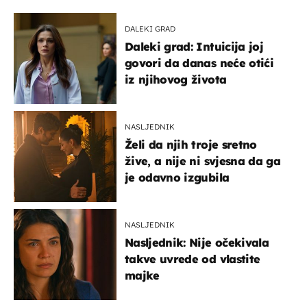
DALEKI GRAD
Daleki grad: Intuicija joj
govori da danas neće otići
iz njihovog života
NASLJEDNIK
Želi da njih troje sretno
žive, a nije ni svjesna da ga
je odavno izgubila
NASLJEDNIK
Nasljednik: Nije očekivala
takve uvrede od vlastite
majke