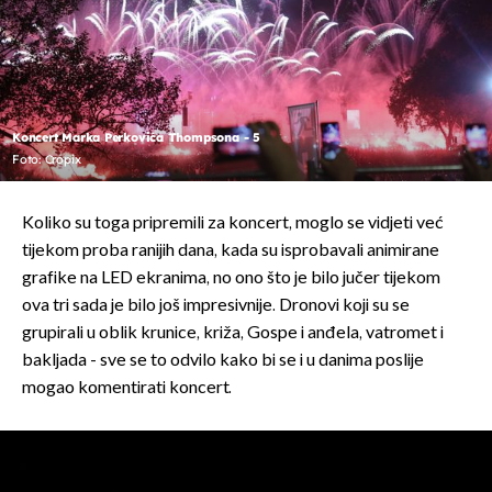
Koncert Marka Perkovića Thompsona - 5
Foto: Cropix
Koliko su toga pripremili za koncert, moglo se vidjeti već
tijekom proba ranijih dana, kada su isprobavali animirane
grafike na LED ekranima, no ono što je bilo jučer tijekom
ova tri sada je bilo još impresivnije. Dronovi koji su se
grupirali u oblik krunice, križa, Gospe i anđela, vatromet i
bakljada - sve se to odvilo kako bi se i u danima poslije
mogao komentirati koncert.