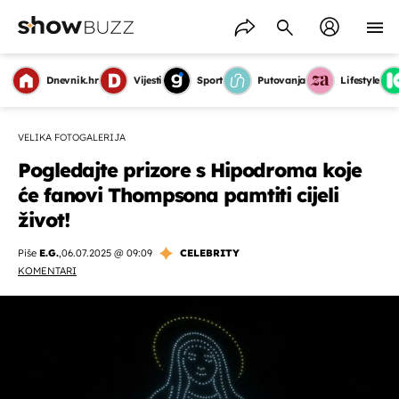
Dnevnik.hr
Vijesti
Sport
Putovanja
Lifestyle
VELIKA FOTOGALERIJA
Pogledajte prizore s Hipodroma koje
će fanovi Thompsona pamtiti cijeli
život!
Piše
E.G.
,
06.07.2025 @ 09:09
CELEBRITY
KOMENTARI
OMOGUĆI OBAVIJESTI