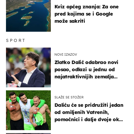
Kviz općeg znanja: Za one
pred kojima se i Google
može sakriti
SPORT
NOVI IZAZOV
Zlatko Dalić odabrao novi
posao, odlazi u jednu od
najatraktivnijih zemalja
svijeta
SLAŽE SE STOŽER
Daliću će se pridružiti jedan
od omiljenih Vatrenih,
pomoćnici i dalje dvoje oko
ponude