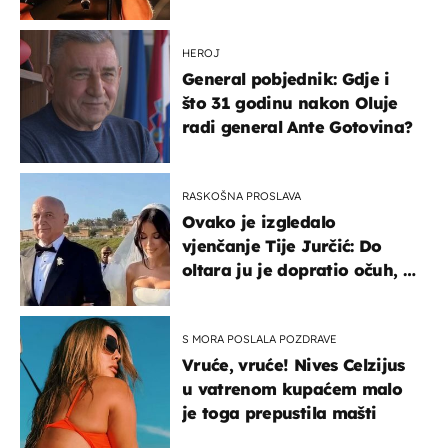
HEROJ
General pobjednik: Gdje i
što 31 godinu nakon Oluje
radi general Ante Gotovina?
RASKOŠNA PROSLAVA
Ovako je izgledalo
vjenčanje Tije Jurčić: Do
oltara ju je dopratio očuh, a
slavilo se uz Olivera i Rozgu
S MORA POSLALA POZDRAVE
Vruće, vruće! Nives Celzijus
u vatrenom kupaćem malo
je toga prepustila mašti