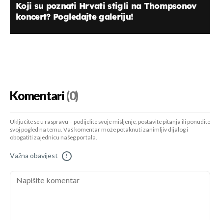
Koji su poznati Hrvati stigli na Thompsonov
koncert? Pogledajte galeriju!
Komentari
(0)
Uključite se u raspravu – podijelite svoje mišljenje, postavite pitanja ili ponudite
svoj pogled na temu. Vaš komentar može potaknuti zanimljiv dijalog i
obogatiti zajednicu našeg portala.
Važna obavijest
!