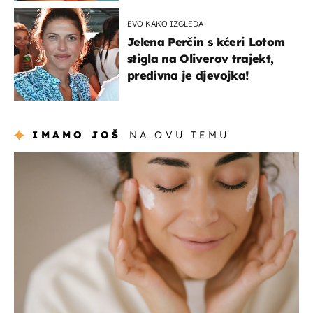
EVO KAKO IZGLEDA
Jelena Perčin s kćeri Lotom
stigla na Oliverov trajekt,
predivna je djevojka!
IMAMO JOŠ
NA OVU TEMU
moda & ljepota