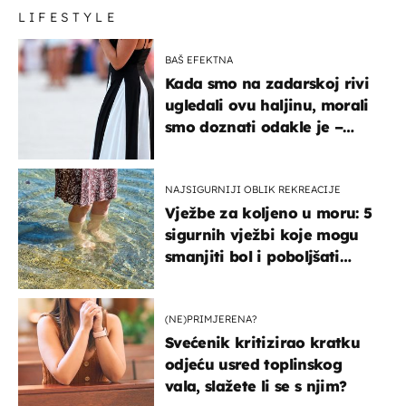
LIFESTYLE
BAŠ EFEKTNA
Kada smo na zadarskoj rivi
ugledali ovu haljinu, morali
smo doznati odakle je –
košta samo 18 eura
NAJSIGURNIJI OBLIK REKREACIJE
Vježbe za koljeno u moru: 5
sigurnih vježbi koje mogu
smanjiti bol i poboljšati
pokretljivost
(NE)PRIMJERENA?
Svećenik kritizirao kratku
odjeću usred toplinskog
vala, slažete li se s njim?