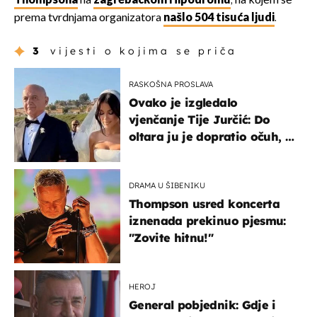
Thompsona
na
zagrebačkom Hipodromu
, na kojem se
prema tvrdnjama organizatora
našlo 504 tisuća ljudi
.
3
vijesti o kojima se priča
RASKOŠNA PROSLAVA
Ovako je izgledalo
vjenčanje Tije Jurčić: Do
oltara ju je dopratio očuh, a
slavilo se uz Olivera i Rozgu
DRAMA U ŠIBENIKU
Thompson usred koncerta
iznenada prekinuo pjesmu:
"Zovite hitnu!"
HEROJ
General pobjednik: Gdje i