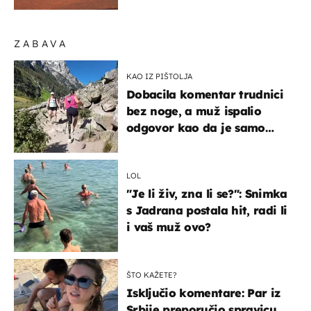
ZABAVA
KAO IZ PIŠTOLJA
Dobacila komentar trudnici
bez noge, a muž ispalio
odgovor kao da je samo
čekao…
LOL
"Je li živ, zna li se?": Snimka
s Jadrana postala hit, radi li
i vaš muž ovo?
ŠTO KAŽETE?
Isključio komentare: Par iz
Srbije preporučio spravicu