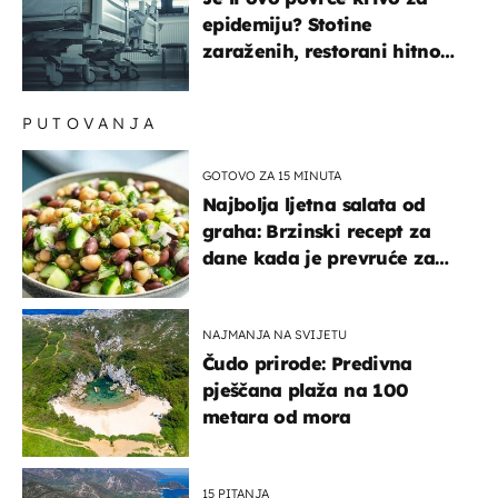
epidemiju? Stotine
zaraženih, restorani hitno
povukli proizvod
PUTOVANJA
GOTOVO ZA 15 MINUTA
Najbolja ljetna salata od
graha: Brzinski recept za
dane kada je prevruće za
kuhanje
NAJMANJA NA SVIJETU
Čudo prirode: Predivna
pješčana plaža na 100
metara od mora
15 PITANJA