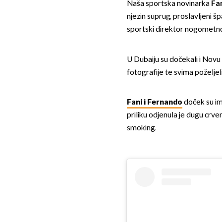
Naša sportska novinarka
Fan
njezin suprug, proslavljeni 
sportski direktor nogometno
U Dubaiju su dočekali i Novu
fotografije te svima poželjeli
Fani i Fernando
doček su im
priliku odjenula je dugu crve
smoking.