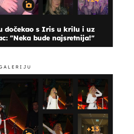
 dočekao s Iris u krilu i uz
: ''Neka bude najsretnija!''
 GALERIJU
+
13