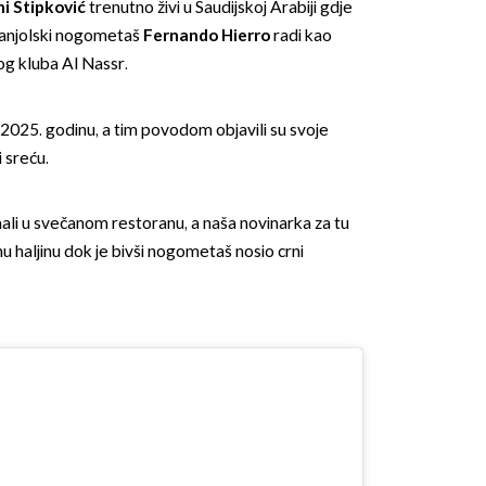
i Stipković
trenutno živi u Saudijskoj Arabiji gdje
španjolski nogometaš
Fernando Hierro
radi kao
g kluba Al Nassr.
 2025. godinu, a tim povodom objavili su svoje
 sreću.
ali u svečanom restoranu, a naša novinarka za tu
nu haljinu dok je bivši nogometaš nosio crni