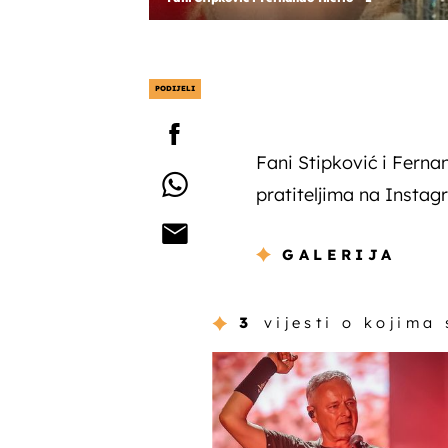
PODIJELI
Fani Stipković i Ferna
pratiteljima na Instag
GALERIJA
3
vijesti o kojima