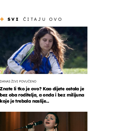
SVI
ČITAJU OVO
DANAS ŽIVI POVUČENO
Znate li tko je ovo? Kao dijete ostala je
bez oba roditelja, a onda i bez milijuna
koje je trebala naslije...