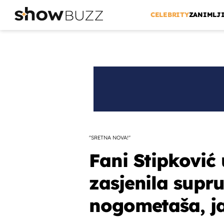
CELEBRITY
ZANIMLJ
''SRETNA NOVA!''
Fani Stipković 
zasjenila supr
nogometaša, ja