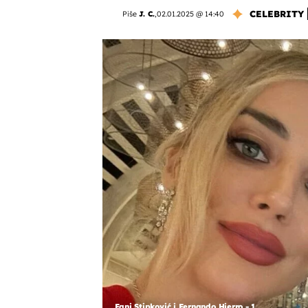
CELEBRITY
Piše
J. C.
,
02.01.2025 @ 14:40
Fani Stipković i Fernando Hierro - 1