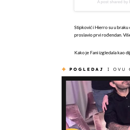
A post shared by
Stipković i Hierro su u braku
proslavio prvi rođendan. Viš
Kako je Fani izgledala kao d
POGLEDAJ
I OVU