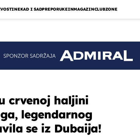
IVOSTI
NEKAD I SAD
PREPORUKE
INMAGAZIN
CLUBZONE
u crvenoj haljini
uga, legendarnog
vila se iz Dubaija!