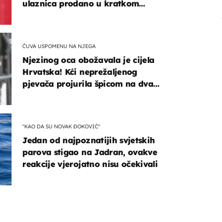
ulaznica prodano u kratkom
vremenu
ČUVA USPOMENU NA NJEGA
Njezinog oca obožavala je cijela
Hrvatska! Kći neprežaljenog
pjevača projurila špicom na dva
kotača
"KAO DA SU NOVAK ĐOKOVIĆ"
Jedan od najpoznatijih svjetskih
parova stigao na Jadran, ovakve
reakcije vjerojatno nisu očekivali