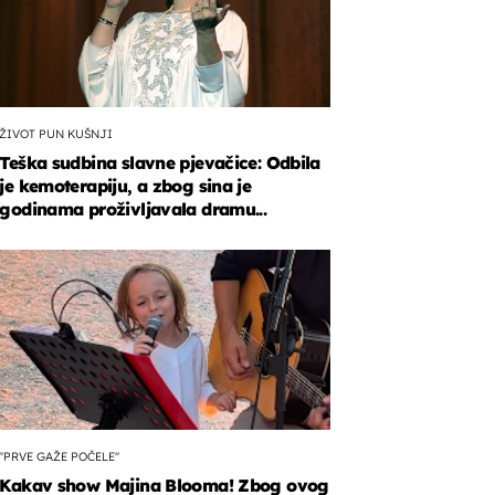
ŽIVOT PUN KUŠNJI
Teška sudbina slavne pjevačice: Odbila
je kemoterapiju, a zbog sina je
godinama proživljavala dramu...
"PRVE GAŽE POČELE"
Kakav show Majina Blooma! Zbog ovog