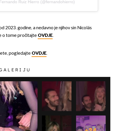
 Fernando Ruiz Hierro (@fernandohierro)
 od 2023. godine, a nedavno je njihov sin Nicolás
e o tome pročitajte
OVDJE
.
ijete, pogledajte
OVDJE
.
 GALERIJU
+
24