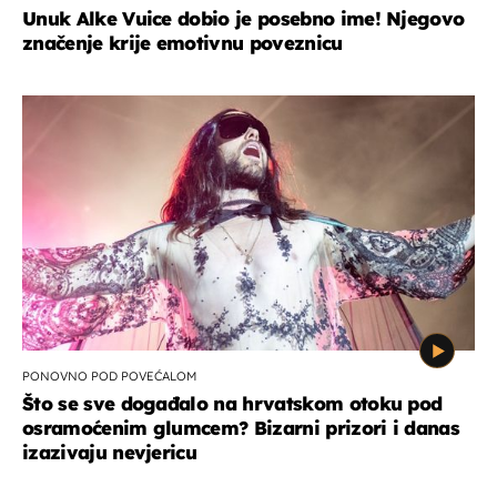
Unuk Alke Vuice dobio je posebno ime! Njegovo
značenje krije emotivnu poveznicu
PONOVNO POD POVEĆALOM
Što se sve događalo na hrvatskom otoku pod
osramoćenim glumcem? Bizarni prizori i danas
izazivaju nevjericu