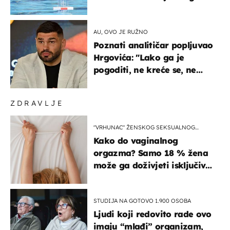
prvenstva
AU, OVO JE RUŽNO
Poznati analitičar popljuvao
Hrgovića: "Lako ga je
pogoditi, ne kreće se, ne
koristi noge..."
ZDRAVLJE
"VRHUNAC" ŽENSKOG SEKSUALNOG
ISKUSTVA
Kako do vaginalnog
orgazma? Samo 18 % žena
može ga doživjeti isključivo
na ovaj način
STUDIJA NA GOTOVO 1.900 OSOBA
Ljudi koji redovito rade ovo
imaju “mlađi” organizam,