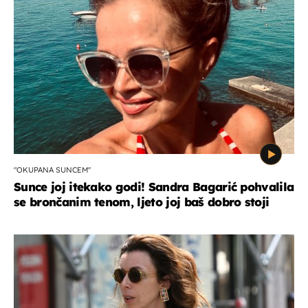
"OKUPANA SUNCEM"
Sunce joj itekako godi! Sandra Bagarić pohvalila
se brončanim tenom, ljeto joj baš dobro stoji