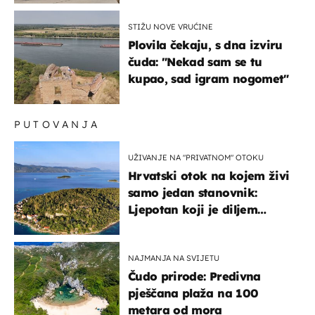
STIŽU NOVE VRUĆINE
Plovila čekaju, s dna izviru
čuda: "Nekad sam se tu
kupao, sad igram nogomet"
PUTOVANJA
UŽIVANJE NA "PRIVATNOM" OTOKU
Hrvatski otok na kojem živi
samo jedan stanovnik:
Ljepotan koji je diljem
svijeta poznat po svojem
"bijelom zlatu"
NAJMANJA NA SVIJETU
Čudo prirode: Predivna
pješčana plaža na 100
metara od mora