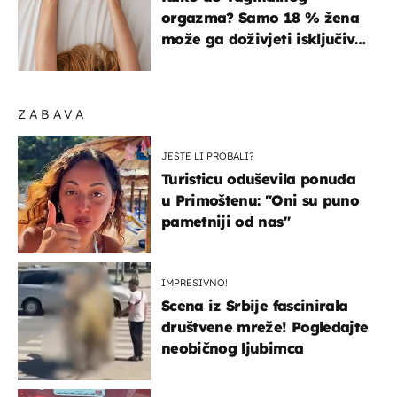
orgazma? Samo 18 % žena
može ga doživjeti isključivo
na ovaj način
ZABAVA
JESTE LI PROBALI?
Turisticu oduševila ponuda
u Primoštenu: "Oni su puno
pametniji od nas"
IMPRESIVNO!
Scena iz Srbije fascinirala
društvene mreže! Pogledajte
neobičnog ljubimca