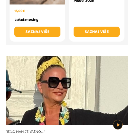
Model 2026
15,00 €
Lokot mesing
SAZNAJ VIŠE
SAZNAJ VIŠE
"BILO NAM JE VAŽNO..."