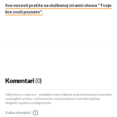
Sve novosti pratite na službenoj stranici showa ''Tvoje
lice zvuči poznato''.
Komentari
(0)
Uključite se u raspravu – podijelite svoje mišljenje, postavite pitanja ili ponudite
svoj pogled na temu. Vaš komentar može potaknuti zanimljiv dijalog i
obogatiti zajednicu našeg portala.
Važna obavijest
!