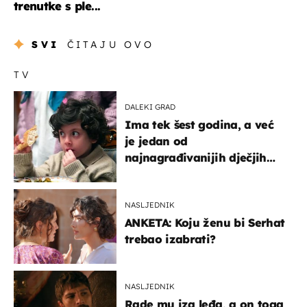
trenutke s ple...
SVI
ČITAJU OVO
TV
DALEKI GRAD
Ima tek šest godina, a već
je jedan od
najnagrađivanijih dječjih
glumaca
NASLJEDNIK
ANKETA: Koju ženu bi Serhat
trebao izabrati?
NASLJEDNIK
Rade mu iza leđa, a on toga