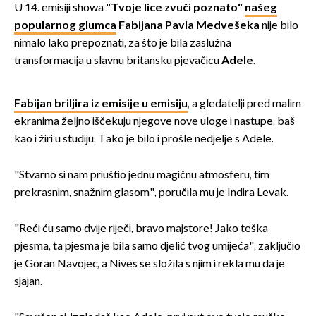
U 14. emisiji showa
"Tvoje lice zvuči poznato"
našeg
popularnog glumca
Fabijana Pavla Medvešeka
nije bilo
nimalo lako prepoznati, za što je bila zaslužna
transformacija u slavnu britansku pjevačicu
Adele
.
Fabijan briljira iz emisije u emisiju
, a gledatelji pred malim
ekranima željno iščekuju njegove nove uloge i nastupe, baš
kao i žiri u studiju. Tako je bilo i prošle nedjelje s Adele.
"Stvarno si nam priuštio jednu magičnu atmosferu, tim
prekrasnim, snažnim glasom", poručila mu je Indira Levak.
"Reći ću samo dvije riječi, bravo majstore! Jako teška
pjesma, ta pjesma je bila samo djelić tvog umijeća", zaključio
je Goran Navojec, a Nives se složila s njim i rekla mu da je
sjajan.