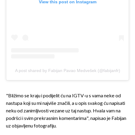
View this post on Instagram
A post shared by Fabijan Pavao Medvešek (@fabijanfr)
"Bližimo se kraju i podijelit ću na IGTV-u s vama neke od
nastupa koji su mi najviše značili, a u opis svakog ću napisati
neku od zanimljivosti vezane uz taj nastup. Hvala vam na
podršci i svim prekrasnim komentarima", napisao je Fabijan
uz objavljenu fotografiju.