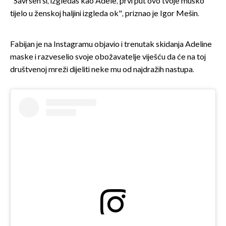
"Savršen si, izgledaš kao Adele, prvi put ovo tvoje muško
tijelo u ženskoj haljini izgleda ok", priznao je Igor Mešin.
Fabijan je na Instagramu objavio i trenutak skidanja Adeline
maske i razveselio svoje obožavatelje viješću da će na toj
društvenoj mreži dijeliti neke mu od najdražih nastupa.