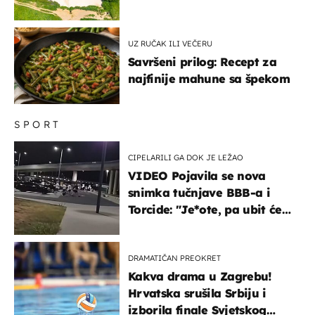
UZ RUČAK ILI VEČERU
Savršeni prilog: Recept za
najfinije mahune sa špekom
SPORT
CIPELARILI GA DOK JE LEŽAO
VIDEO Pojavila se nova
snimka tučnjave BBB-a i
Torcide: "Je*ote, pa ubit će
ga!"
DRAMATIČAN PREOKRET
Kakva drama u Zagrebu!
Hrvatska srušila Srbiju i
izborila finale Svjetskog