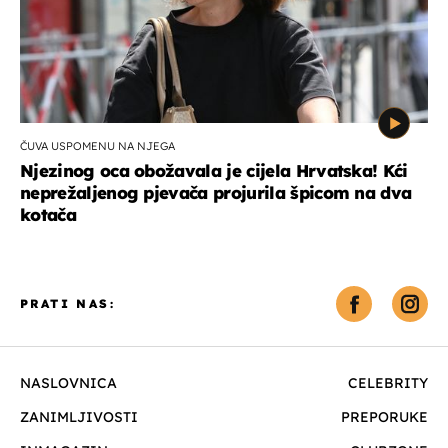
ČUVA USPOMENU NA NJEGA
Njezinog oca obožavala je cijela Hrvatska! Kći
neprežaljenog pjevača projurila špicom na dva
kotača
PRATI NAS:
NASLOVNICA
CELEBRITY
ZANIMLJIVOSTI
PREPORUKE