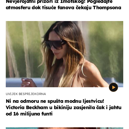
Nevjerojatni prizori iz Imotskog! Pogledajte
atmosferu dok tisuće fanova čekaju Thompsona
UVIJEK BESPRIJEKORNA
Ni na odmoru ne spušta modnu ljestvicu!
Victoria Beckham u bikiniju zasjenila čak i jahtu
od 16 milijuna funti