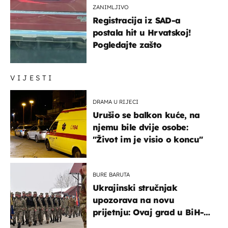
ZANIMLJIVO
Registracija iz SAD-a
postala hit u Hrvatskoj!
Pogledajte zašto
VIJESTI
DRAMA U RIJECI
Urušio se balkon kuće, na
njemu bile dvije osobe:
"Život im je visio o koncu"
BURE BARUTA
Ukrajinski stručnjak
upozorava na novu
prijetnju: Ovaj grad u BiH-u
bi mogao biti žarište