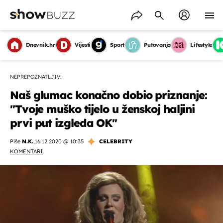
Dnevnik.hr
Vijesti
Sport
Putovanja
Lifestyle
NEPREPOZNATLJIV!
Naš glumac konačno dobio priznanje:
''Tvoje muško tijelo u ženskoj haljini
prvi put izgleda OK''
Piše
N.K.
,
16.12.2020 @ 10:35
CELEBRITY
KOMENTARI
OMOGUĆI OBAVIJESTI