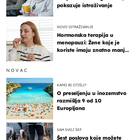
pokazuje istraživanje
NOVO ISTRAŽIVANJE
Hormonska terapija u
menopauzi: Žene koje je
koriste imaju znatno manji
rizik od ovoga
NOVAC
KAMO BI OTIŠLI?
O preseljenju u inozemstvo
razmišlja 9 od 10
Europljana
SAM SVOJ ŠEF
Šest poslova koje možete