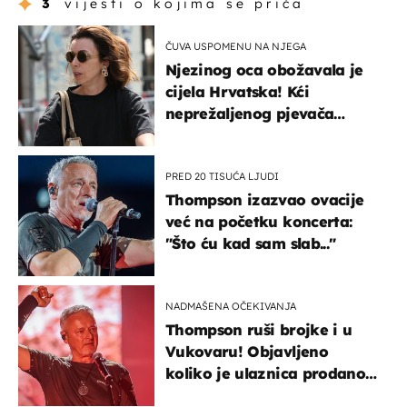
3
vijesti o kojima se priča
ČUVA USPOMENU NA NJEGA
Njezinog oca obožavala je
cijela Hrvatska! Kći
neprežaljenog pjevača
projurila špicom na dva
kotača
PRED 20 TISUĆA LJUDI
Thompson izazvao ovacije
već na početku koncerta:
"Što ću kad sam slab..."
NADMAŠENA OČEKIVANJA
Thompson ruši brojke i u
Vukovaru! Objavljeno
koliko je ulaznica prodano
u kratkom vremenu