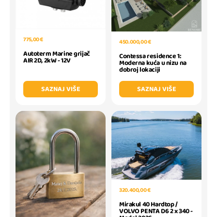
775,00 €
450.000,00 €
Autoterm Marine grijač
Contessa residence 1:
AIR 2D, 2kW - 12V
Moderna kuća u nizu na
dobroj lokaciji
SAZNAJ VIŠE
SAZNAJ VIŠE
320.400,00 €
Mirakul 40 Hardtop /
VOLVO PENTA D6 2 x 340 -