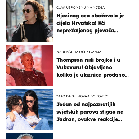
ČUVA USPOMENU NA NJEGA
Njezinog oca obožavala je
cijela Hrvatska! Kći
neprežaljenog pjevača
projurila špicom na dva
kotača
NADMAŠENA OČEKIVANJA
Thompson ruši brojke i u
Vukovaru! Objavljeno
koliko je ulaznica prodano
u kratkom vremenu
"KAO DA SU NOVAK ĐOKOVIĆ"
Jedan od najpoznatijih
svjetskih parova stigao na
Jadran, ovakve reakcije
vjerojatno nisu očekivali