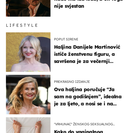
nije svjestan
LIFESTYLE
POPUT SIRENE
Haljina Danijele Martinović
ističe ženstvenu figuru, a
savršena je za večernji
izlazak na moru
PREKRASNO IZDANJE
Ova haljina poručuje “Ja
sam na godišnjem”, idealna
je za ljeto, a nosi se i na
zagrebačkoj špici
"VRHUNAC" ŽENSKOG SEKSUALNOG
ISKUSTVA
Kako do vaginalnog