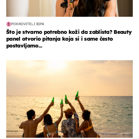
POKROVITELJ BIPA
Što je stvarno potrebno koži da zablista? Beauty
panel otvorio pitanja koja si i same često
postavljamo...
zanimljivosti