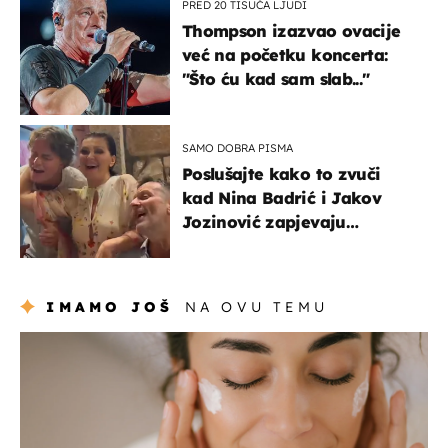
PRED 20 TISUĆA LJUDI
Thompson izazvao ovacije
već na početku koncerta:
"Što ću kad sam slab..."
SAMO DOBRA PISMA
Poslušajte kako to zvuči
kad Nina Badrić i Jakov
Jozinović zapjevaju
Oliverov hit!
IMAMO JOŠ
NA OVU TEMU
moda & ljepota