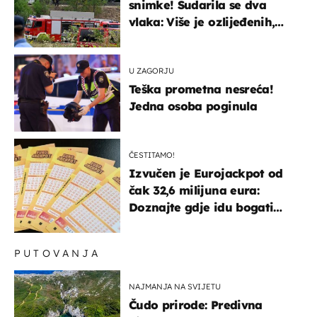
snimke! Sudarila se dva
vlaka: Više je ozlijeđenih,
hitne službe na terenu
U ZAGORJU
Teška prometna nesreća!
Jedna osoba poginula
ČESTITAMO!
Izvučen je Eurojackpot od
čak 32,6 milijuna eura:
Doznajte gdje idu bogati
dobitci u Hrvatskoj
PUTOVANJA
NAJMANJA NA SVIJETU
Čudo prirode: Predivna