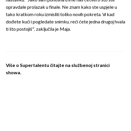
nastavku. "Jako sam ponosna u ime nas četvero što ste
opravdale prolazak u finale. Ne znam kako ste uspjele u
tako kratkom roku izmisliti toliko novih pokreta. Vi kad
dođete kući i pogledate snimku, reći ćete jedna drugoj hvala
ti što postojiš", zaključila je Maja.
Više o Supertalentu čitajte na
službenoj stranici
showa
.