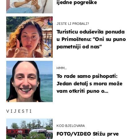
ijedne pogreške
JESTE LI PROBALI?
Turisticu oduševila ponuda
u Primoštenu: "Oni su puno
pametniji od nas"
HMM…
To rade samo psihopati:
Jedan detalj s mora može
vam otkriti puno o
prijateljima
VIJESTI
KOD BJELOVARA
FOTO/VIDEO Stižu prve