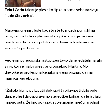
Oliverov hit!
Evin i Carin
talent je ples oko šipke, a same sebe nazivaju
"lude Slovenke"
.
Naravno, one nisu lude kao što ste to možda pomislili na
prvu, već su lude za plesom oko šipke, koji ih je ne samo
predstavio hrvatskoj publici već i doveo u finale sedme
sezone Supertalenta.
Već je njihov audicijski nastup zaustavio dah gledateljima, ali i
žiriju, koji se malo i prestrašio, posebno Martina. No
djevojke su profesionalke, iako iskreno priznaju da ima
masnica i ogrebotina.
"Željele bismo pokazati i dokazati široj javnosti da je pole
dance ples i da osporavamo stereotipe koji se i dalje javljaju
mnogo puta. Želimo pokazati svoje znanje i međunarodnoj