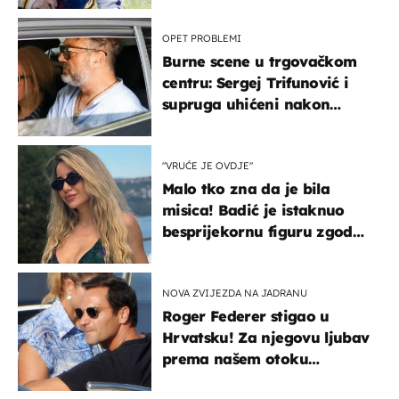
naslijediti
OPET PROBLEMI
Burne scene u trgovačkom
centru: Sergej Trifunović i
supruga uhićeni nakon
svađe!
"VRUĆE JE OVDJE"
Malo tko zna da je bila
misica! Badić je istaknuo
besprijekornu figuru zgodne
voditeljice
NOVA ZVIJEZDA NA JADRANU
Roger Federer stigao u
Hrvatsku! Za njegovu ljubav
prema našem otoku
zaslužan je jedan poznati