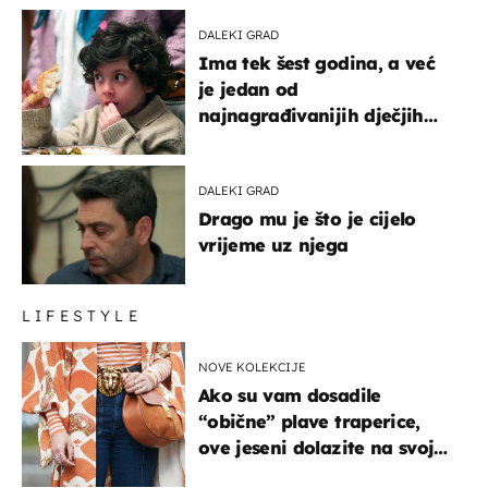
DALEKI GRAD
Ima tek šest godina, a već
je jedan od
najnagrađivanijih dječjih
glumaca
DALEKI GRAD
Drago mu je što je cijelo
vrijeme uz njega
LIFESTYLE
NOVE KOLEKCIJE
Ako su vam dosadile
“obične” plave traperice,
ove jeseni dolazite na svoje
- izdvajamo 15 hit modela