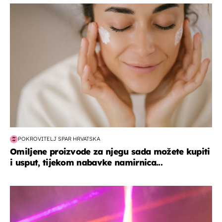
moda & ljepota
POKROVITELJ SPAR HRVATSKA
Omiljene proizvode za njegu sada možete kupiti
i usput, tijekom nabavke namirnica...
kultura & zabava