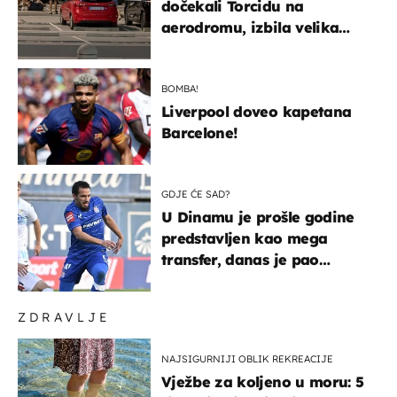
dočekali Torcidu na
aerodromu, izbila velika
masovna tučnjava
BOMBA!
Liverpool doveo kapetana
Barcelone!
GDJE ĆE SAD?
U Dinamu je prošle godine
predstavljen kao mega
transfer, danas je pao
najniže u karijeri
ZDRAVLJE
NAJSIGURNIJI OBLIK REKREACIJE
Vježbe za koljeno u moru: 5