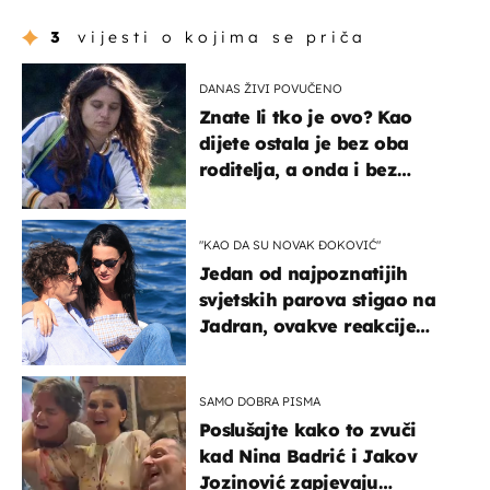
3
vijesti o kojima se priča
DANAS ŽIVI POVUČENO
Znate li tko je ovo? Kao
dijete ostala je bez oba
roditelja, a onda i bez
milijuna koje je trebala
naslijediti
"KAO DA SU NOVAK ĐOKOVIĆ"
Jedan od najpoznatijih
svjetskih parova stigao na
Jadran, ovakve reakcije
vjerojatno nisu očekivali
SAMO DOBRA PISMA
Poslušajte kako to zvuči
kad Nina Badrić i Jakov
Jozinović zapjevaju