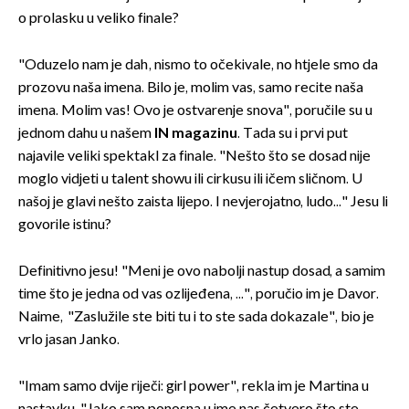
o prolasku u veliko finale?
"Oduzelo nam je dah, nismo to očekivale, no htjele smo da
prozovu naša imena. Bilo je, molim vas, samo recite naša
imena. Molim vas! Ovo je ostvarenje snova", poručile su u
jednom dahu u našem
IN magazinu
. Tada su i prvi put
najavile veliki spektakl za finale. "Nešto što se dosad nije
moglo vidjeti u talent showu ili cirkusu ili ičem sličnom. U
našoj je glavi nešto zaista lijepo. I nevjerojatno, ludo..." Jesu li
govorile istinu?
Definitivno jesu! "Meni je ovo nabolji nastup dosad, a samim
time što je jedna od vas ozlijeđena, ...", poručio im je Davor.
Naime, "Zaslužile ste biti tu i to ste sada dokazale", bio je
vrlo jasan Janko.
"Imam samo dvije riječi: girl power", rekla im je Martina u