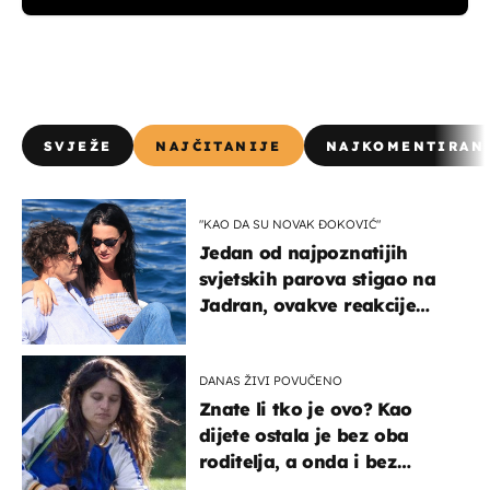
SVJEŽE
NAJČITANIJE
NAJKOMENTIRAN
"KAO DA SU NOVAK ĐOKOVIĆ"
Jedan od najpoznatijih
svjetskih parova stigao na
Jadran, ovakve reakcije
vjerojatno nisu očekivali
DANAS ŽIVI POVUČENO
Znate li tko je ovo? Kao
dijete ostala je bez oba
roditelja, a onda i bez
milijuna koje je trebala