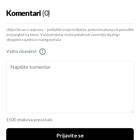
Komentari
(0)
Uključite se u raspravu – podijelite svoje mišljenje, postavite pitanja ili ponudite
svoj pogled na temu. Vaš komentar može potaknuti zanimljiv dijalog i
obogatiti zajednicu našeg portala.
Važna obavijest
!
1500 znakova preostalo
Prijavite se