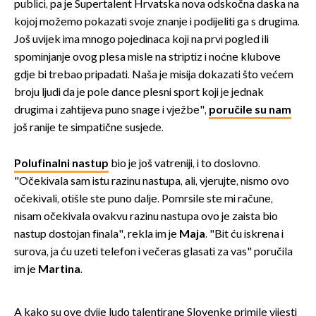
publici, pa je Supertalent Hrvatska nova odskočna daska na
kojoj možemo pokazati svoje znanje i podijeliti ga s drugima.
Još uvijek ima mnogo pojedinaca koji na prvi pogled ili
spominjanje ovog plesa misle na striptiz i noćne klubove
gdje bi trebao pripadati. Naša je misija dokazati što većem
broju ljudi da je pole dance plesni sport koji je jednak
drugima i zahtijeva puno snage i vježbe",
poručile su nam
još ranije te simpatične susjede.
Polufinalni nastup
bio je još vatreniji, i to doslovno.
"Očekivala sam istu razinu nastupa, ali, vjerujte, nismo ovo
očekivali, otišle ste puno dalje. Pomrsile ste mi račune,
nisam očekivala ovakvu razinu nastupa ovo je zaista bio
nastup dostojan finala", rekla im je
Maja
. "Bit ću iskrena i
surova, ja ću uzeti telefon i večeras glasati za vas" poručila
im je
Martina
.
A kako su ove dvije ludo talentirane Slovenke primile vijesti