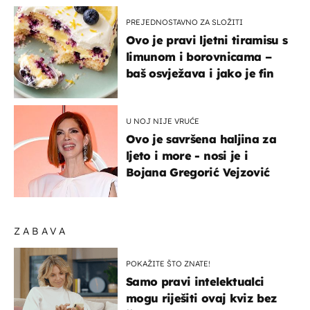
PREJEDNOSTAVNO ZA SLOŽITI
Ovo je pravi ljetni tiramisu s
limunom i borovnicama –
baš osvježava i jako je fin
U NOJ NIJE VRUĆE
Ovo je savršena haljina za
ljeto i more - nosi je i
Bojana Gregorić Vejzović
ZABAVA
POKAŽITE ŠTO ZNATE!
Samo pravi intelektualci
mogu riješiti ovaj kviz bez