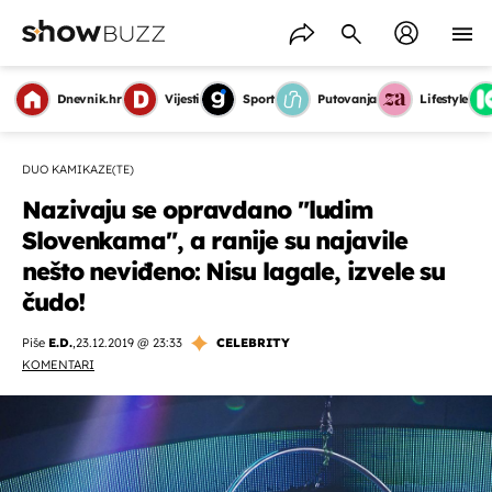
Dnevnik.hr
Vijesti
Sport
Putovanja
Lifestyle
DUO KAMIKAZE(TE)
Nazivaju se opravdano "ludim
Slovenkama", a ranije su najavile
nešto neviđeno: Nisu lagale, izvele su
čudo!
Piše
E.D.
,
23.12.2019 @ 23:33
CELEBRITY
KOMENTARI
OMOGUĆI OBAVIJESTI