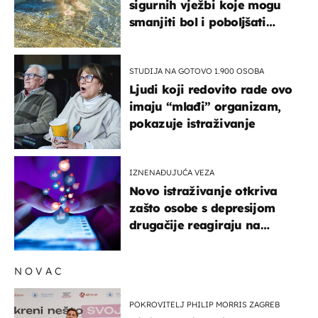
sigurnih vježbi koje mogu
smanjiti bol i poboljšati
pokretljivost
STUDIJA NA GOTOVO 1.900 OSOBA
Ljudi koji redovito rade ovo
imaju “mlađi” organizam,
pokazuje istraživanje
IZNENAĐUJUĆA VEZA
Novo istraživanje otkriva
zašto osobe s depresijom
drugačije reagiraju na
lajkove
NOVAC
POKROVITELJ PHILIP MORRIS ZAGREB