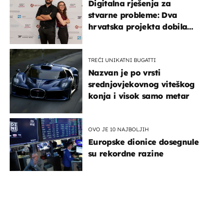
Digitalna rješenja za
stvarne probleme: Dva
hrvatska projekta dobila
potporu za razvoj
TREĆI UNIKATNI BUGATTI
Nazvan je po vrsti
srednjovjekovnog viteškog
konja i visok samo metar
OVO JE 10 NAJBOLJIH
Europske dionice dosegnule
su rekordne razine