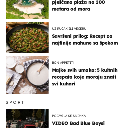
pješčana plaža na 100
metara od mora
UZ RUČAK ILI VEČERU
Savršeni prilog: Recept za
najfinije mahune sa špekom
BON APPETIT!
Majke svih umaka: 5 kultnih
recepata koje moraju znati
svi kuhari
SPORT
POJAVILA SE SNIMKA
VIDEO Bad Blue Boysi