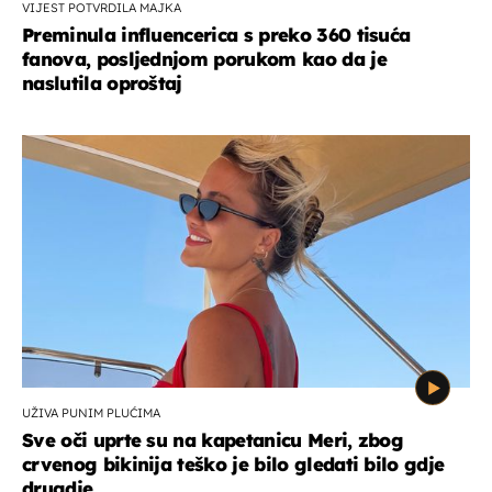
VIJEST POTVRDILA MAJKA
Preminula influencerica s preko 360 tisuća
fanova, posljednjom porukom kao da je
naslutila oproštaj
UŽIVA PUNIM PLUĆIMA
Sve oči uprte su na kapetanicu Meri, zbog
crvenog bikinija teško je bilo gledati bilo gdje
drugdje