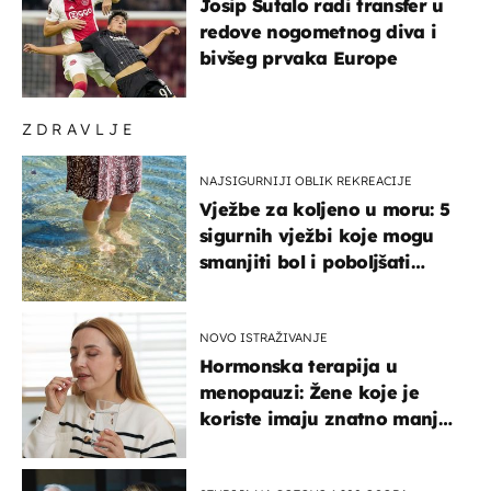
Josip Šutalo radi transfer u
redove nogometnog diva i
bivšeg prvaka Europe
ZDRAVLJE
NAJSIGURNIJI OBLIK REKREACIJE
Vježbe za koljeno u moru: 5
sigurnih vježbi koje mogu
smanjiti bol i poboljšati
pokretljivost
NOVO ISTRAŽIVANJE
Hormonska terapija u
menopauzi: Žene koje je
koriste imaju znatno manji
rizik od ovoga