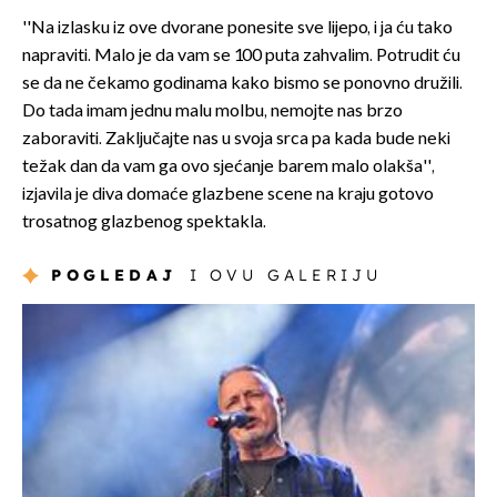
''Na izlasku iz ove dvorane ponesite sve lijepo, i ja ću tako
napraviti. Malo je da vam se 100 puta zahvalim. Potrudit ću
se da ne čekamo godinama kako bismo se ponovno družili.
Do tada imam jednu malu molbu, nemojte nas brzo
zaboraviti. Zaključajte nas u svoja srca pa kada bude neki
težak dan da vam ga ovo sjećanje barem malo olakša'',
izjavila je diva domaće glazbene scene na kraju gotovo
trosatnog glazbenog spektakla.
POGLEDAJ
I OVU GALERIJU