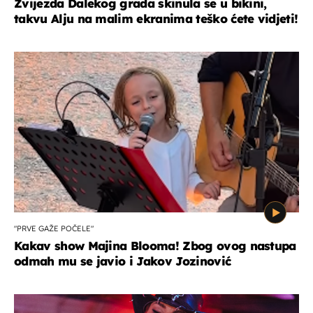
Zvijezda Dalekog grada skinula se u bikini,
takvu Alju na malim ekranima teško ćete vidjeti!
"PRVE GAŽE POČELE"
Kakav show Majina Blooma! Zbog ovog nastupa
odmah mu se javio i Jakov Jozinović