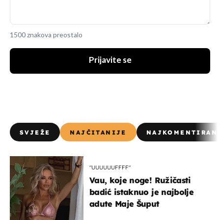
1500 znakova preostalo
Prijavite se
SVJEŽE
NAJČITANIJE
NAJKOMENTIRAN
"UUUUUUFFFF"
Vau, koje noge! Ružičasti
badić istaknuo je najbolje
adute Maje Šuput