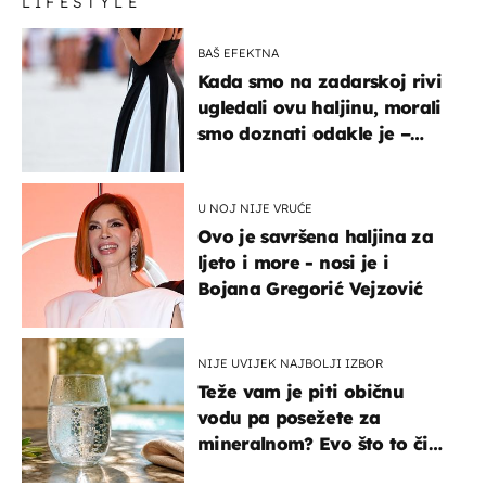
LIFESTYLE
BAŠ EFEKTNA
Kada smo na zadarskoj rivi
ugledali ovu haljinu, morali
smo doznati odakle je –
košta samo 18 eura
U NOJ NIJE VRUĆE
Ovo je savršena haljina za
ljeto i more - nosi je i
Bojana Gregorić Vejzović
NIJE UVIJEK NAJBOLJI IZBOR
Teže vam je piti običnu
vodu pa posežete za
mineralnom? Evo što to čini
organizmu