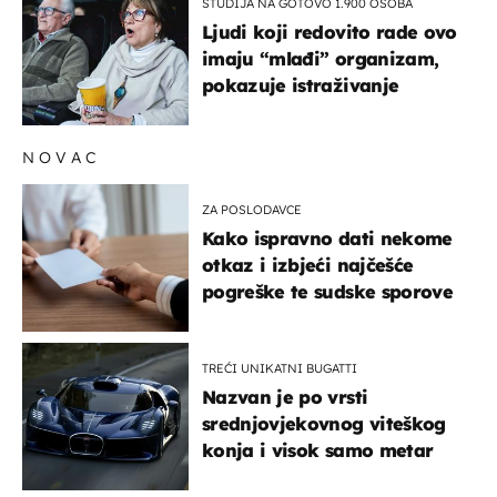
STUDIJA NA GOTOVO 1.900 OSOBA
Ljudi koji redovito rade ovo
imaju “mlađi” organizam,
pokazuje istraživanje
NOVAC
ZA POSLODAVCE
Kako ispravno dati nekome
otkaz i izbjeći najčešće
pogreške te sudske sporove
TREĆI UNIKATNI BUGATTI
Nazvan je po vrsti
srednjovjekovnog viteškog
konja i visok samo metar