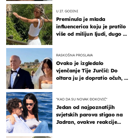
U 27. GODINI
Preminula je mlada
influencerica koju je pratilo
više od milijun ljudi, dugo se
borila s opakom bolešću
RASKOŠNA PROSLAVA
Ovako je izgledalo
vjenčanje Tije Jurčić: Do
oltara ju je dopratio očuh, a
slavilo se uz Olivera i Rozgu
"KAO DA SU NOVAK ĐOKOVIĆ"
Jedan od najpoznatijih
svjetskih parova stigao na
Jadran, ovakve reakcije
vjerojatno nisu očekivali