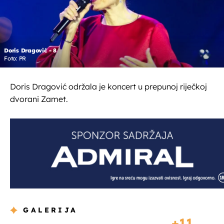
Doris Dragović - 8
Foto: PR
Doris Dragović održala je koncert u prepunoj riječkoj
dvorani Zamet.
GALERIJA
11