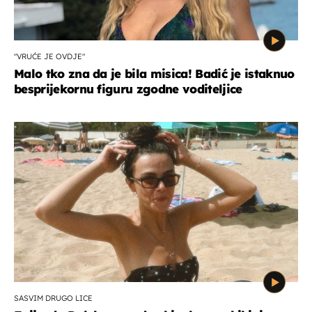
"VRUĆE JE OVDJE"
Malo tko zna da je bila misica! Badić je istaknuo
besprijekornu figuru zgodne voditeljice
SASVIM DRUGO LICE