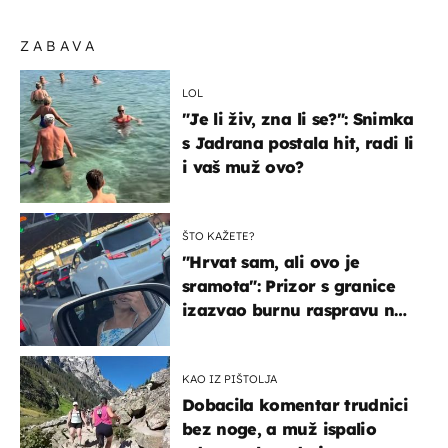
ZABAVA
LOL
"Je li živ, zna li se?": Snimka
s Jadrana postala hit, radi li
i vaš muž ovo?
ŠTO KAŽETE?
"Hrvat sam, ali ovo je
sramota": Prizor s granice
izazvao burnu raspravu na
društvenim mrežama
KAO IZ PIŠTOLJA
Dobacila komentar trudnici
bez noge, a muž ispalio