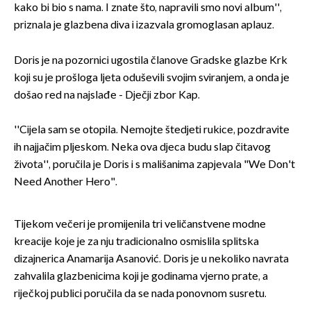
kako bi bio s nama. I znate što, napravili smo novi album'',
priznala je glazbena diva i izazvala gromoglasan aplauz.
Doris je na pozornici ugostila članove Gradske glazbe Krk
koji su je prošloga ljeta oduševili svojim sviranjem, a onda je
došao red na najslađe - Dječji zbor Kap.
''Cijela sam se otopila. Nemojte štedjeti rukice, pozdravite
ih najjačim pljeskom. Neka ova djeca budu slap čitavog
života'', poručila je Doris i s mališanima zapjevala "We Don't
Need Another Hero".
Tijekom večeri je promijenila tri veličanstvene modne
kreacije koje je za nju tradicionalno osmislila splitska
dizajnerica Anamarija Asanović. Doris je u nekoliko navrata
zahvalila glazbenicima koji je godinama vjerno prate, a
riječkoj publici poručila da se nada ponovnom susretu.