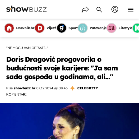
Dnevnik.hr
Vijesti
Sport
Putovanja
Lifestyle
''NE MOGU VAM OPISATI...''
Doris Dragović progovorila o
budućnosti svoje karijere: ''Ja sam
sada gospođa u godinama, ali...''
Piše
showbuzz.hr
,
07.12.2024 @ 08:43
CELEBRITY
KOMENTARI
OMOGUĆI OBAVIJESTI