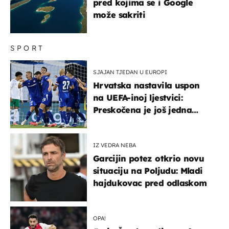
pred kojima se i Google
može sakriti
SPORT
SJAJAN TJEDAN U EUROPI
Hrvatska nastavila uspon
na UEFA-inoj ljestvici:
Preskočena je još jedna
država
IZ VEDRA NEBA
Garcijin potez otkrio novu
situaciju na Poljudu: Mladi
hajdukovac pred odlaskom
OPA!