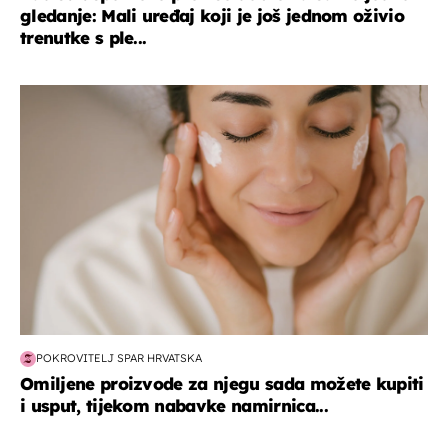
gledanje: Mali uređaj koji je još jednom oživio
trenutke s ple...
moda & ljepota
POKROVITELJ SPAR HRVATSKA
Omiljene proizvode za njegu sada možete kupiti
i usput, tijekom nabavke namirnica...