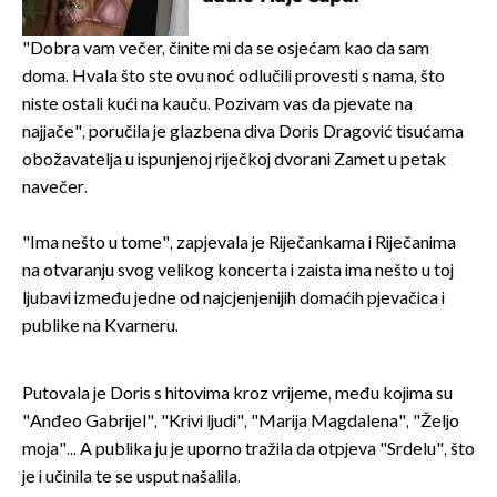
"Dobra vam večer, činite mi da se osjećam kao da sam
doma. Hvala što ste ovu noć odlučili provesti s nama, što
niste ostali kući na kauču. Pozivam vas da pjevate na
najjače", poručila je glazbena diva Doris Dragović tisućama
obožavatelja u ispunjenoj riječkoj dvorani Zamet u petak
navečer.
"Ima nešto u tome", zapjevala je Riječankama i Riječanima
na otvaranju svog velikog koncerta i zaista ima nešto u toj
ljubavi između jedne od najcjenjenijih domaćih pjevačica i
publike na Kvarneru.
Putovala je Doris s hitovima kroz vrijeme, među kojima su
"Anđeo Gabrijel", "Krivi ljudi", "Marija Magdalena", "Željo
moja"... A publika ju je uporno tražila da otpjeva "Srdelu", što
je i učinila te se usput našalila.