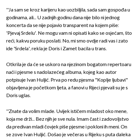
''Ja sam se kroz karijeru kao uozbiljila, sada sam gospođa u
godinama, ali... U zadnjih godinu dana nije bilo ni jednog
koncerta da se nije pojavio transparent na kojem piše:
'Pjevaj Srdelu'. Ne mogu vam ni opisati kako se osjećam, što
reći, kakvu poruku poslati. No, mi smo ovdje radi vas i zato
ide 'Srdela', rekla je Doris i Zamet bacila u trans.
Otkrila je da će se uskoro na njezinom bogatom repertoaru
naći i pjesme s nadolazećeg albuma, kojeg kao autor
potpisuje Ivan Huljić. Prva po redu pjesma "Koplje ljubavi"
objavljena je početkom ljeta, a fanovi u Rijeci pjevali su je s
Doris uglas.
''Znate da volim mlade. Uvijek ističem mladost oko mene,
koja me drži... Bez njih je sve nula. Imam čast i zadovoljstvo
da predivan mladi čovjek piše pjesme i pokloni ih meni. On
se zove Ivan Huljić. Došao je večeras u Rijeku s puta daleka