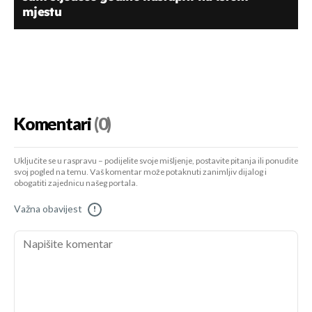
mjestu
Komentari
(0)
Uključite se u raspravu – podijelite svoje mišljenje, postavite pitanja ili ponudite
svoj pogled na temu. Vaš komentar može potaknuti zanimljiv dijalog i
obogatiti zajednicu našeg portala.
Važna obavijest
!