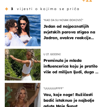
3
vijesti o kojima se priča
"KAO DA SU NOVAK ĐOKOVIĆ"
Jedan od najpoznatijih
svjetskih parova stigao na
Jadran, ovakve reakcije
vjerojatno nisu očekivali
U 27. GODINI
Preminula je mlada
influencerica koju je pratilo
više od milijun ljudi, dugo se
borila s opakom bolešću
"UUUUUUFFFF"
Vau, koje noge! Ružičasti
badić istaknuo je najbolje
adute Maje Šuput