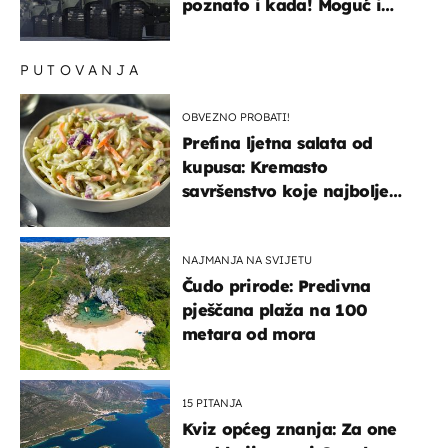
poznato i kada! Moguć i
kopneni upad u članicu
NATO-a
PUTOVANJA
OBVEZNO PROBATI!
Prefina ljetna salata od
kupusa: Kremasto
savršenstvo koje najbolje
paše uz pečeno meso
NAJMANJA NA SVIJETU
Čudo prirode: Predivna
pješčana plaža na 100
metara od mora
15 PITANJA
Kviz općeg znanja: Za one