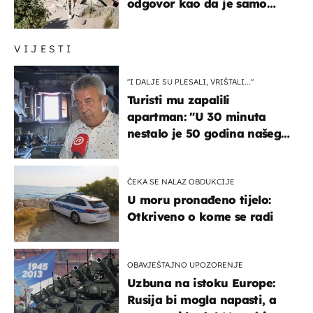
odgovor kao da je samo
čekao…
VIJESTI
"I DALJE SU PLESALI, VRIŠTALI..."
Turisti mu zapalili
apartman: "U 30 minuta
nestalo je 50 godina našeg
života, supruga i ja ne
možemo oka sklopiti"
ČEKA SE NALAZ OBDUKCIJE
U moru pronađeno tijelo:
Otkriveno o kome se radi
OBAVJEŠTAJNO UPOZORENJE
Uzbuna na istoku Europe:
Rusija bi mogla napasti, a