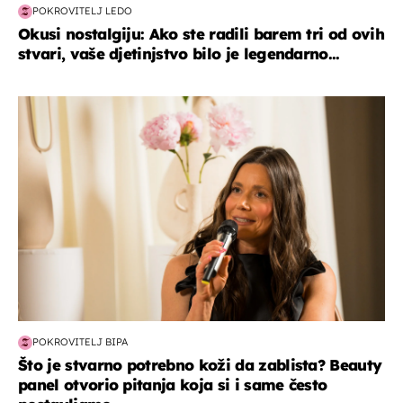
POKROVITELJ LEDO
Okusi nostalgiju: Ako ste radili barem tri od ovih
stvari, vaše djetinjstvo bilo je legendarno...
moda & ljepota
POKROVITELJ BIPA
Što je stvarno potrebno koži da zablista? Beauty
panel otvorio pitanja koja si i same često