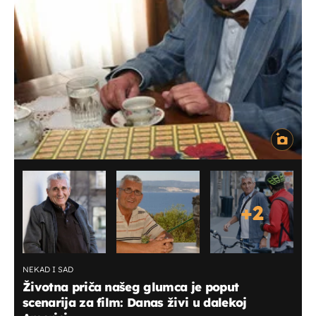
+
2
NEKAD I SAD
Životna priča našeg glumca je poput
scenarija za film: Danas živi u dalekoj