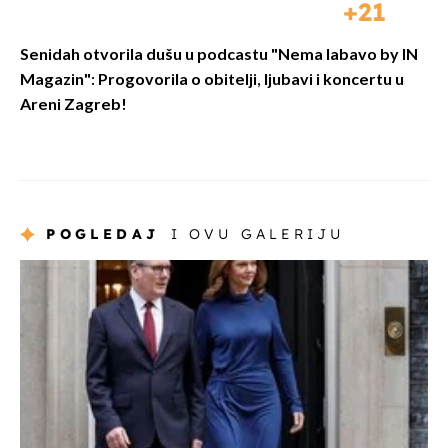
21
Senidah otvorila dušu u podcastu "Nema labavo by IN
Magazin": Progovorila o obitelji, ljubavi i koncertu u
Areni Zagreb!
POGLEDAJ
I OVU GALERIJU