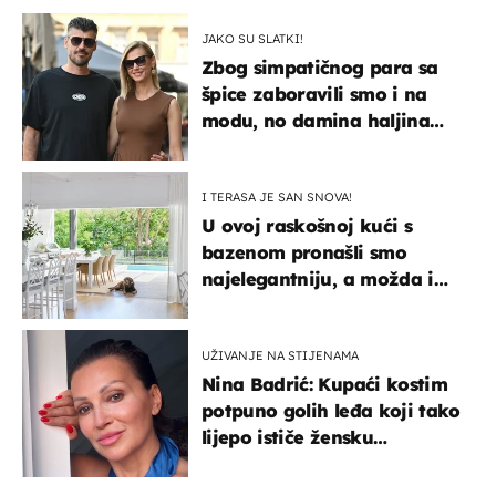
JAKO SU SLATKI!
Zbog simpatičnog para sa
špice zaboravili smo i na
modu, no damina haljina
itekako nas se dojmila
I TERASA JE SAN SNOVA!
U ovoj raskošnoj kući s
bazenom pronašli smo
najelegantniju, a možda i
najljepšu bijelu kuhinju
UŽIVANJE NA STIJENAMA
Nina Badrić: Kupaći kostim
potpuno golih leđa koji tako
lijepo ističe žensku
senzualnost