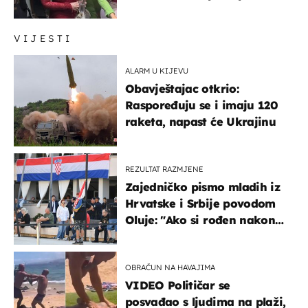
ženama zbog užasnog
ponašanja
VIJESTI
ALARM U KIJEVU
Obavještajac otkrio:
Raspoređuju se i imaju 120
raketa, napast će Ukrajinu
REZULTAT RAZMJENE
Zajedničko pismo mladih iz
Hrvatske i Srbije povodom
Oluje: "Ako si rođen nakon
'95..."
OBRAČUN NA HAVAJIMA
VIDEO Političar se
posvađao s ljudima na plaži,