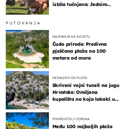
izbila tučnjava: Jednim
udarcem je nokautiran
PUTOVANJA
NAJMANJA NA SVIJETU
Čudo prirode: Predivna
pješčana plaža na 100
metara od mora
NEDALEKO OD PLOČA
Skriveni vojni tuneli na jugu
Hrvatske: Omiljena
kupališta na koja lokalci u
miru dolaze roniti i skakati
u more
POKROVITELJ CORONA
Među 100 najboljih plaža