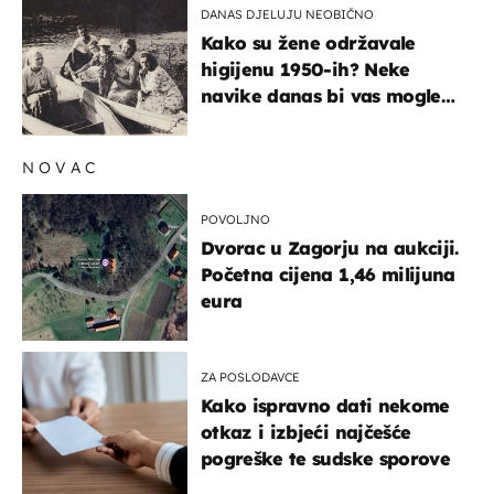
DANAS DJELUJU NEOBIČNO
Kako su žene održavale
higijenu 1950-ih? Neke
navike danas bi vas mogle
iznenaditi
NOVAC
POVOLJNO
Dvorac u Zagorju na aukciji.
Početna cijena 1,46 milijuna
eura
ZA POSLODAVCE
Kako ispravno dati nekome
otkaz i izbjeći najčešće
pogreške te sudske sporove