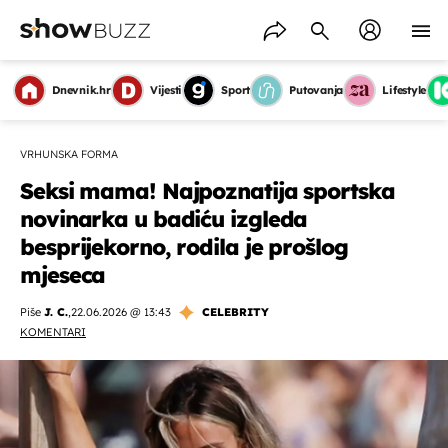
Dnevnik.hr
Vijesti
Sport
Putovanja
Lifestyle
VRHUNSKA FORMA
Seksi mama! Najpoznatija sportska
novinarka u badiću izgleda
besprijekorno, rodila je prošlog
mjeseca
Piše
J. C.
,
22.06.2026 @ 13:43
CELEBRITY
KOMENTARI
OMOGUĆI OBAVIJESTI