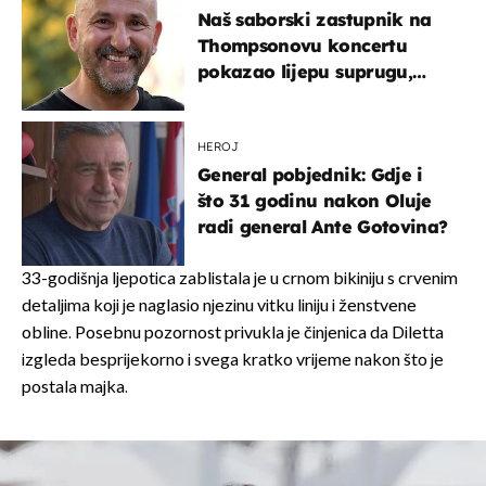
Naš saborski zastupnik na
Thompsonovu koncertu
pokazao lijepu suprugu,
koja godinama izbjegava
javnost
HEROJ
General pobjednik: Gdje i
što 31 godinu nakon Oluje
radi general Ante Gotovina?
33-godišnja ljepotica zablistala je u crnom bikiniju s crvenim
detaljima koji je naglasio njezinu vitku liniju i ženstvene
obline. Posebnu pozornost privukla je činjenica da Diletta
izgleda besprijekorno i svega kratko vrijeme nakon što je
postala majka.