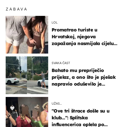
ZABAVA
LOL
Promatrao turiste u
Hrvatskoj, njegova
zapažanja nasmijala cijelu
regiju
SVAKA ČAST
Bahato mu prepriječio
prijelaz, a ono što je pješak
napravio oduševilo je
društvene mreže
UŽAS…
"Ove tri štrace došle su u
klub…": Splitska
influencerica oplela po