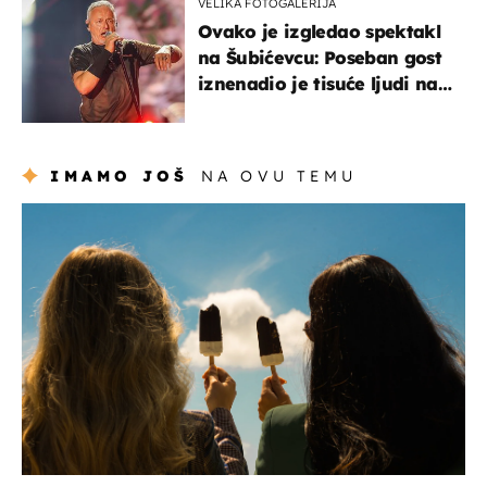
VELIKA FOTOGALERIJA
Ovako je izgledao spektakl
na Šubićevcu: Poseban gost
iznenadio je tisuće ljudi na
Thompsonovu koncertu
IMAMO JOŠ
NA OVU TEMU
zdravlje & prehrana