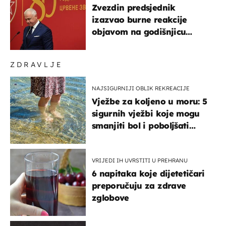
Zvezdin predsjednik
izazvao burne reakcije
objavom na godišnjicu
Oluje: Spomenuo Knin i
srpsku zastavu
ZDRAVLJE
NAJSIGURNIJI OBLIK REKREACIJE
Vježbe za koljeno u moru: 5
sigurnih vježbi koje mogu
smanjiti bol i poboljšati
pokretljivost
VRIJEDI IH UVRSTITI U PREHRANU
6 napitaka koje dijetetičari
preporučuju za zdrave
zglobove