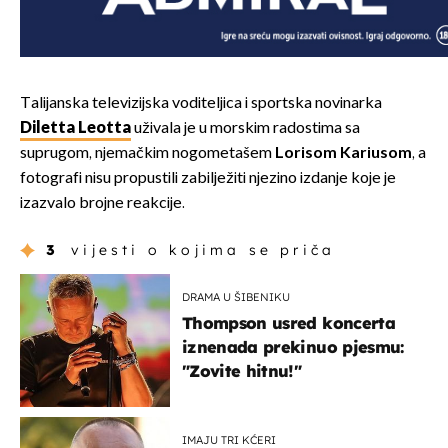
Talijanska televizijska voditeljica i sportska novinarka
Diletta Leotta
uživala je u morskim radostima sa
suprugom, njemačkim nogometašem
Lorisom Kariusom
, a
fotografi nisu propustili zabilježiti njezino izdanje koje je
izazvalo brojne reakcije.
3
vijesti o kojima se priča
DRAMA U ŠIBENIKU
Thompson usred koncerta
iznenada prekinuo pjesmu:
"Zovite hitnu!"
IMAJU TRI KĆERI