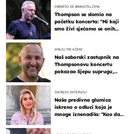
OBRATIO SE BRANITELJIMA
Thompson se slomio na
početku koncerta: "Mi koji
smo živi sjećamo se onih
koji nisu..."
IMAJU TRI KĆERI
Naš saborski zastupnik na
Thompsonovu koncertu
pokazao lijepu suprugu,
koja godinama izbjegava
javnost
ISKRENI INTERVJU!
Naša predivna glumica
iskreno o odluci koja je
mnoge iznenadila: ''Kao da
mi je veliki teret pao s leđa''