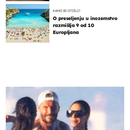
KAMO BI OTIŠLI?
O preseljenju u inozemstvo
razmišlja 9 od 10
Europljana