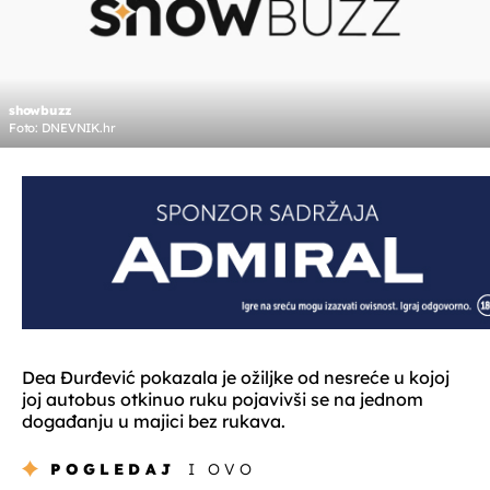
showbuzz
Foto: DNEVNIK.hr
Dea Đurđević pokazala je ožiljke od nesreće u kojoj
joj autobus otkinuo ruku pojavivši se na jednom
događanju u majici bez rukava.
POGLEDAJ
I OVO