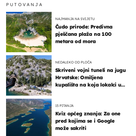
PUTOVANJA
NAJMANJA NA SVIJETU
Čudo prirode: Predivna
pješčana plaža na 100
metara od mora
NEDALEKO OD PLOČA
Skriveni vojni tuneli na jugu
Hrvatske: Omiljena
kupališta na koja lokalci u
miru dolaze roniti i skakati
u more
15 PITANJA
Kviz općeg znanja: Za one
pred kojima se i Google
može sakriti