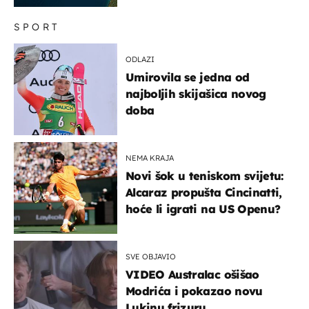
SPORT
ODLAZI
Umirovila se jedna od
najboljih skijašica novog
doba
NEMA KRAJA
Novi šok u teniskom svijetu:
Alcaraz propušta Cincinatti,
hoće li igrati na US Openu?
SVE OBJAVIO
VIDEO Australac ošišao
Modrića i pokazao novu
Lukinu frizuru