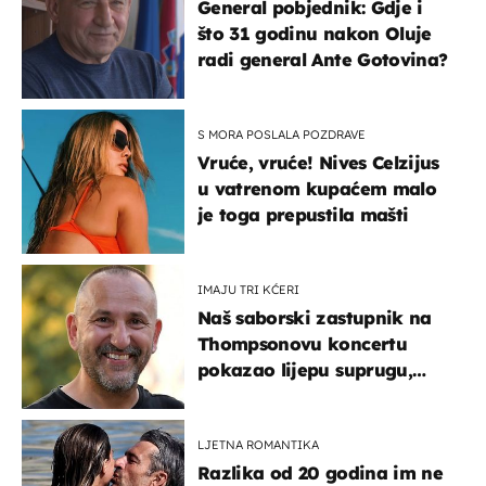
General pobjednik: Gdje i
što 31 godinu nakon Oluje
radi general Ante Gotovina?
S MORA POSLALA POZDRAVE
Vruće, vruće! Nives Celzijus
u vatrenom kupaćem malo
je toga prepustila mašti
IMAJU TRI KĆERI
Naš saborski zastupnik na
Thompsonovu koncertu
pokazao lijepu suprugu,
koja godinama izbjegava
javnost
LJETNA ROMANTIKA
Razlika od 20 godina im ne