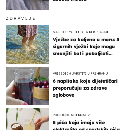
ZDRAVLJE
NAJSIGURNIJI OBLIK REKREACIJE
Vježbe za koljeno u moru: 5
sigurnih vježbi koje mogu
smanjiti bol i poboljšati
pokretljivost
VRIJEDI IH UVRSTITI U PREHRANU
6 napitaka koje dijetetičari
preporučuju za zdrave
zglobove
PRIRODNE ALTERNATIVE
5 pića koja imaju više
elektrolita od sportskih pića