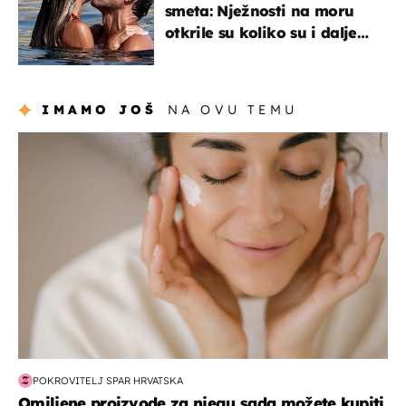
smeta: Nježnosti na moru
otkrile su koliko su i dalje
zaljubljeni
IMAMO JOŠ
NA OVU TEMU
moda & ljepota
POKROVITELJ SPAR HRVATSKA
Omiljene proizvode za njegu sada možete kupiti