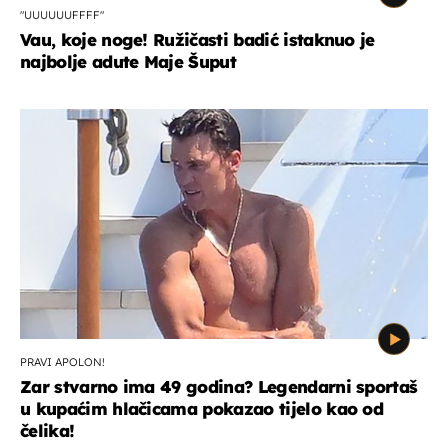
"UUUUUUFFFF"
Vau, koje noge! Ružičasti badić istaknuo je
najbolje adute Maje Šuput
PRAVI APOLON!
Zar stvarno ima 49 godina? Legendarni sportaš
u kupaćim hlačicama pokazao tijelo kao od
čelika!