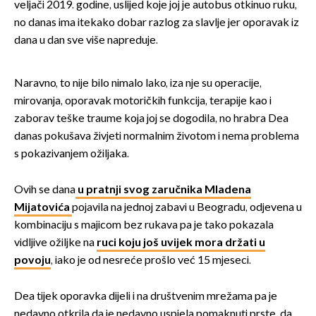
veljači 2019. godine, uslijed koje joj je autobus otkinuo ruku,
no danas ima itekako dobar razlog za slavlje jer oporavak iz
dana u dan sve više napreduje.
Naravno, to nije bilo nimalo lako, iza nje su operacije,
mirovanja, oporavak motoričkih funkcija, terapije kao i
zaborav teške traume koja joj se dogodila, no hrabra Dea
danas pokušava živjeti normalnim životom i nema problema
s pokazivanjem ožiljaka.
Ovih se dana
u pratnji svog zaručnika Mladena
Mijatovića
pojavila na jednoj zabavi u Beogradu, odjevena u
kombinaciju s majicom bez rukava pa je tako pokazala
vidljive ožiljke na
ruci koju još uvijek mora držati u
povoju
, iako je od nesreće prošlo već 15 mjeseci.
Dea tijek oporavka dijeli i na društvenim mrežama pa je
nedavno otkrila da je nedavno uspjela pomaknuti prste, da