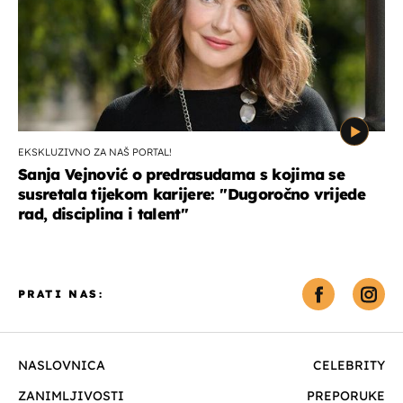
EKSKLUZIVNO ZA NAŠ PORTAL!
Sanja Vejnović o predrasudama s kojima se
susretala tijekom karijere: ''Dugoročno vrijede
rad, disciplina i talent''
PRATI NAS:
NASLOVNICA
CELEBRITY
ZANIMLJIVOSTI
PREPORUKE