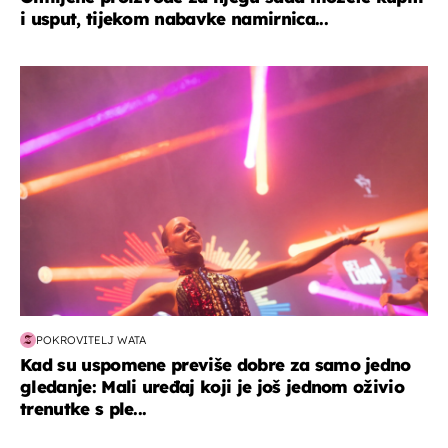
i usput, tijekom nabavke namirnica...
kultura & zabava
POKROVITELJ WATA
Kad su uspomene previše dobre za samo jedno
gledanje: Mali uređaj koji je još jednom oživio
trenutke s ple...