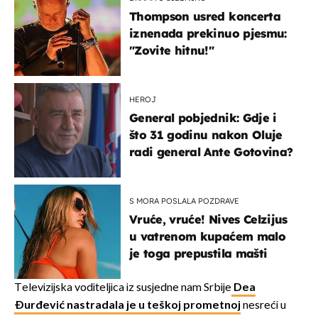
Thompson usred koncerta
iznenada prekinuo pjesmu:
"Zovite hitnu!"
HEROJ
General pobjednik: Gdje i
što 31 godinu nakon Oluje
radi general Ante Gotovina?
S MORA POSLALA POZDRAVE
Vruće, vruće! Nives Celzijus
u vatrenom kupaćem malo
je toga prepustila mašti
Televizijska voditeljica iz susjedne nam Srbije
Dea
Đurđević nastradala je u teškoj prometnoj
nesreći u