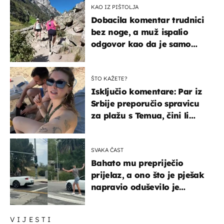
KAO IZ PIŠTOLJA
Dobacila komentar trudnici
bez noge, a muž ispalio
odgovor kao da je samo
čekao…
ŠTO KAŽETE?
Isključio komentare: Par iz
Srbije preporučio spravicu
za plažu s Temua, čini li
vam se ovo sigurnim?
SVAKA ČAST
Bahato mu prepriječio
prijelaz, a ono što je pješak
napravio oduševilo je
društvene mreže
VIJESTI