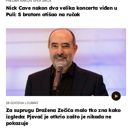
PREDAH NAKON SPEKTAKLA
Nick Cave nakon dva velika koncerta viđen u
Puli: S bratom otišao na ručak
28 GODINA LJUBAVI
Za suprugu Dražena Zečića malo tko zna kako
izgleda: Pjevač je otkrio zašto je nikada ne
pokazuje