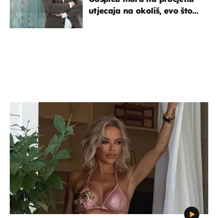
utjecaja na okoliš, evo što
kaže ulagač