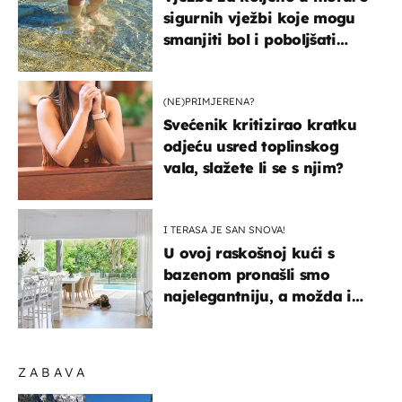
sigurnih vježbi koje mogu
smanjiti bol i poboljšati
pokretljivost
(NE)PRIMJERENA?
Svećenik kritizirao kratku
odjeću usred toplinskog
vala, slažete li se s njim?
I TERASA JE SAN SNOVA!
U ovoj raskošnoj kući s
bazenom pronašli smo
najelegantniju, a možda i
najljepšu bijelu kuhinju
ZABAVA