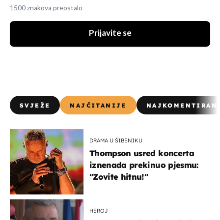
1500 znakova preostalo
Prijavite se
SVJEŽE
NAJČITANIJE
NAJKOMENTIRAN
DRAMA U ŠIBENIKU
Thompson usred koncerta
iznenada prekinuo pjesmu:
"Zovite hitnu!"
HEROJ