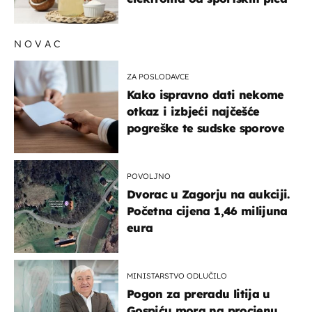
NOVAC
ZA POSLODAVCE
Kako ispravno dati nekome
otkaz i izbjeći najčešće
pogreške te sudske sporove
POVOLJNO
Dvorac u Zagorju na aukciji.
Početna cijena 1,46 milijuna
eura
MINISTARSTVO ODLUČILO
Pogon za preradu litija u
Gospiću mora na procjenu