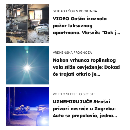
STIGAO I ŠOK S BOOKINGA
VIDEO Gošća izazvala
požar luksuznog
apartmana. Vlasnik: "Dok je
gorjelo, smijali su se, pili i
pokazivali mi srednji prst"
VREMENSKA PROGNOZA
Nakon vrhunca toplinskog
vala stiže osvježenje: Dokad
će trajati otkrio je
meteorolog
VOZILO SLETJELO S CESTE
UZNEMIRUJUĆE Strašni
prizori nesreće u Zagrebu:
Auto se prepolovio, jedna
osoba poginula