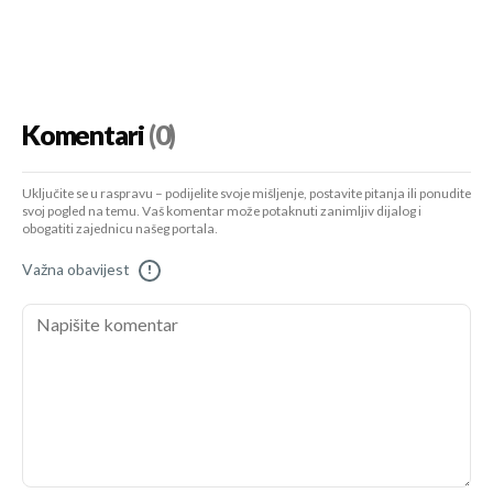
Komentari
(0)
Uključite se u raspravu – podijelite svoje mišljenje, postavite pitanja ili ponudite
svoj pogled na temu. Vaš komentar može potaknuti zanimljiv dijalog i
obogatiti zajednicu našeg portala.
Važna obavijest
!