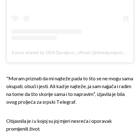
A post shared by DEA Djurdjevic_official (@deadjurdjevic_official)
"Moram priznati da mi najteže pada to što se ne mogu sama
okupati, obući i jesti. Ali kad je najteže, ja sam najjača i radim
na tome da što skorije sama i to napravim”, izjavila je bila
ovog proljeća za srpski Telegraf.
Objasnila je i u kojoj su joj mjeri nesreća i oporavak
promijenili život.