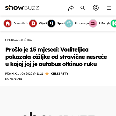
Dnevnik.hr
Vijesti
Sport
Putovanja
Lifestyle
OPORAVAK JOŠ TRAJE
Prošlo je 15 mjeseci: Voditeljica
pokazala ožiljke od stravične nesreće
u kojoj joj je autobus otkinuo ruku
Piše
N.K.
,
11.06.2020 @ 11:21
CELEBRITY
KOMENTARI
OMOGUĆI OBAVIJESTI