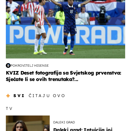
POKROVITELJ HISENSE
KVIZ Deset fotografija sa Svjetskog prvenstva:
Sjećate li se ovih trenutaka?...
SVI
ČITAJU OVO
TV
DALEKI GRAD
Daleki grad: Intuicija joj