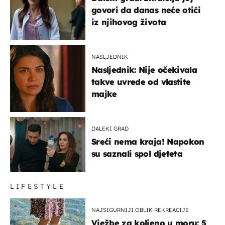
govori da danas neće otići
iz njihovog života
NASLJEDNIK
Nasljednik: Nije očekivala
takve uvrede od vlastite
majke
DALEKI GRAD
Sreći nema kraja! Napokon
su saznali spol djeteta
LIFESTYLE
NAJSIGURNIJI OBLIK REKREACIJE
Vježbe za koljeno u moru: 5