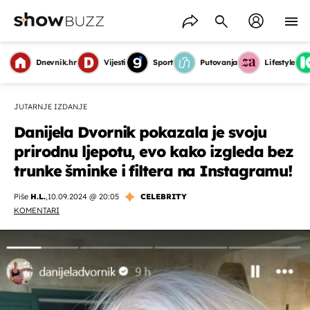
Dnevnik.hr
Vijesti
Sport
Putovanja
Lifestyle
JUTARNJE IZDANJE
Danijela Dvornik pokazala je svoju
prirodnu ljepotu, evo kako izgleda bez
trunke šminke i filtera na Instagramu!
Piše
H.L.
,
10.09.2024 @ 20:05
CELEBRITY
KOMENTARI
OMOGUĆI OBAVIJESTI