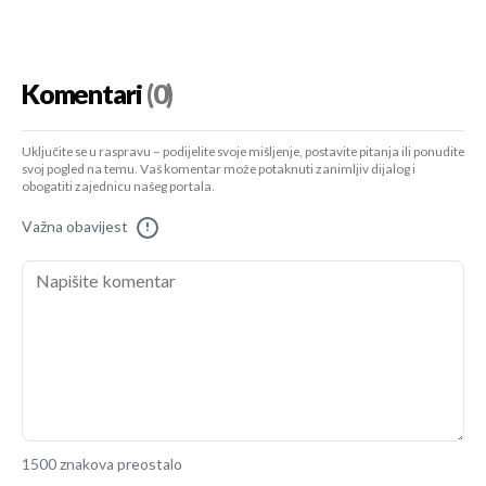
Komentari
(0)
Uključite se u raspravu – podijelite svoje mišljenje, postavite pitanja ili ponudite
svoj pogled na temu. Vaš komentar može potaknuti zanimljiv dijalog i
obogatiti zajednicu našeg portala.
Važna obavijest
!
1500 znakova preostalo