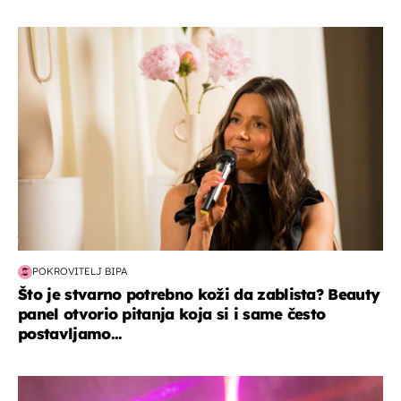
moda & ljepota
POKROVITELJ BIPA
Što je stvarno potrebno koži da zablista? Beauty
panel otvorio pitanja koja si i same često
postavljamo...
kultura & zabava