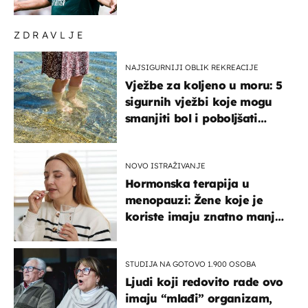
u Barcelonu"
ZDRAVLJE
NAJSIGURNIJI OBLIK REKREACIJE
Vježbe za koljeno u moru: 5
sigurnih vježbi koje mogu
smanjiti bol i poboljšati
pokretljivost
NOVO ISTRAŽIVANJE
Hormonska terapija u
menopauzi: Žene koje je
koriste imaju znatno manji
rizik od ovoga
STUDIJA NA GOTOVO 1.900 OSOBA
Ljudi koji redovito rade ovo
imaju “mlađi” organizam,