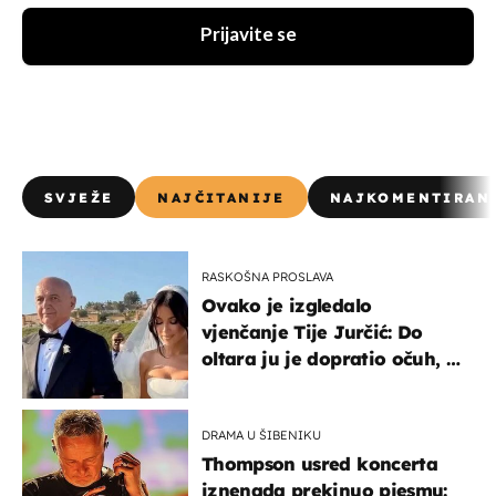
Prijavite se
SVJEŽE
NAJČITANIJE
NAJKOMENTIRAN
RASKOŠNA PROSLAVA
Ovako je izgledalo
vjenčanje Tije Jurčić: Do
oltara ju je dopratio očuh, a
slavilo se uz Olivera i Rozgu
DRAMA U ŠIBENIKU
Thompson usred koncerta
iznenada prekinuo pjesmu: