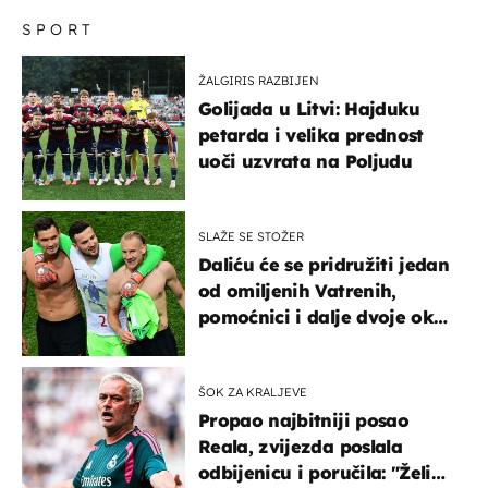
SPORT
ŽALGIRIS RAZBIJEN
Golijada u Litvi: Hajduku
petarda i velika prednost
uoči uzvrata na Poljudu
SLAŽE SE STOŽER
Daliću će se pridružiti jedan
od omiljenih Vatrenih,
pomoćnici i dalje dvoje oko
ponude
ŠOK ZA KRALJEVE
Propao najbitniji posao
Reala, zvijezda poslala
odbijenicu i poručila: "Želim