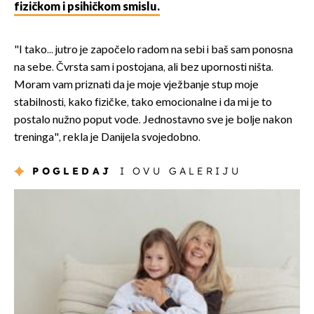
fizičkom i psihičkom smislu.
"I tako... jutro je započelo radom na sebi i baš sam ponosna
na sebe. Čvrsta sam i postojana, ali bez upornosti ništa.
Moram vam priznati da je moje vježbanje stup moje
stabilnosti, kako fizičke, tako emocionalne i da mi je to
postalo nužno poput vode. Jednostavno sve je bolje nakon
treninga", rekla je Danijela svojedobno.
POGLEDAJ
I OVU GALERIJU