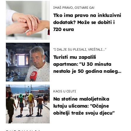
IMAŠ PRAVO, OSTVARI GA!
Tko ima pravo na inkluzivni
dodatak? Može se dobiti i
720 eura
"I DALJE SU PLESALI, VRIŠTALI..."
Turisti mu zapalili
apartman: "U 30 minuta
nestalo je 50 godina našeg
života, supruga i ja ne
možemo oka sklopiti"
KAOS U CEUTI
Na stotine maloljetnika
lutaju ulicama: "Očajne
obitelji traže svoju djecu"