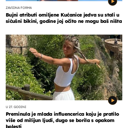
ZAVIDNA FORMA
Bujni atributi omiljene Kućanice jedva su stali u
sićušni bikini, godine joj očito ne mogu baš ništa
U 27. GODINI
Preminula je mlada influencerica koju je pratilo
više od milijun ljudi, dugo se borila s opakom
bolesti