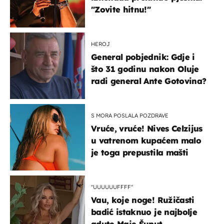
"Zovite hitnu!"
HEROJ
General pobjednik: Gdje i
što 31 godinu nakon Oluje
radi general Ante Gotovina?
S MORA POSLALA POZDRAVE
Vruće, vruće! Nives Celzijus
u vatrenom kupaćem malo
je toga prepustila mašti
"UUUUUUFFFF"
Vau, koje noge! Ružičasti
badić istaknuo je najbolje
adute Maje Šuput