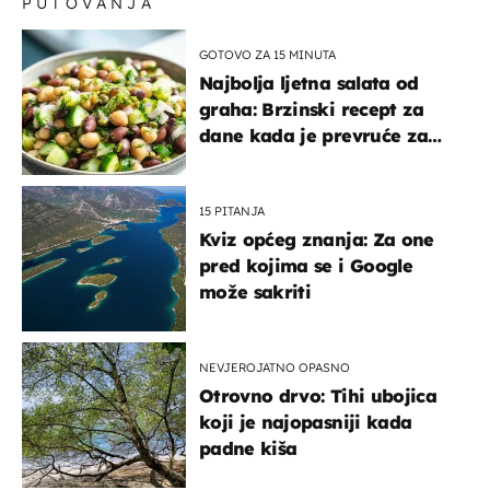
PUTOVANJA
GOTOVO ZA 15 MINUTA
Najbolja ljetna salata od
graha: Brzinski recept za
dane kada je prevruće za
kuhanje
15 PITANJA
Kviz općeg znanja: Za one
pred kojima se i Google
može sakriti
NEVJEROJATNO OPASNO
Otrovno drvo: Tihi ubojica
koji je najopasniji kada
padne kiša