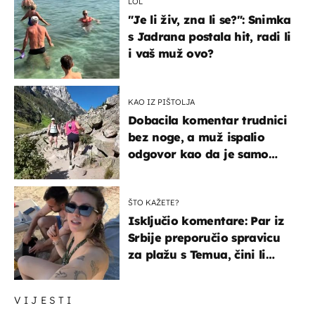
LOL
"Je li živ, zna li se?": Snimka
s Jadrana postala hit, radi li
i vaš muž ovo?
KAO IZ PIŠTOLJA
Dobacila komentar trudnici
bez noge, a muž ispalio
odgovor kao da je samo
čekao…
ŠTO KAŽETE?
Isključio komentare: Par iz
Srbije preporučio spravicu
za plažu s Temua, čini li
vam se ovo sigurnim?
VIJESTI