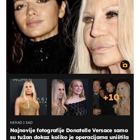
+
10
NEKAD I SAD
Najnovije fotografije Donatelle Versace samo
su tužan dokaz koliko je operacijama uništila