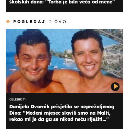
školskih dana: ''Torba je bila veća od mene''
POGLEDAJ
I OVO
CELEBRITY
Danijela Dvornik prisjetila se neprežaljenog
Dina: ''Medeni mjesec slavili smo na Malti,
rekao mi je da ga se nikad neću riješiti...''