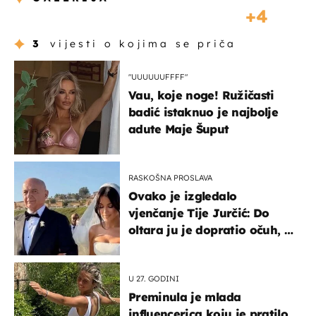
4
3
vijesti o kojima se priča
"UUUUUUFFFF"
Vau, koje noge! Ružičasti
badić istaknuo je najbolje
adute Maje Šuput
RASKOŠNA PROSLAVA
Ovako je izgledalo
vjenčanje Tije Jurčić: Do
oltara ju je dopratio očuh, a
slavilo se uz Olivera i Rozgu
U 27. GODINI
Preminula je mlada
influencerica koju je pratilo