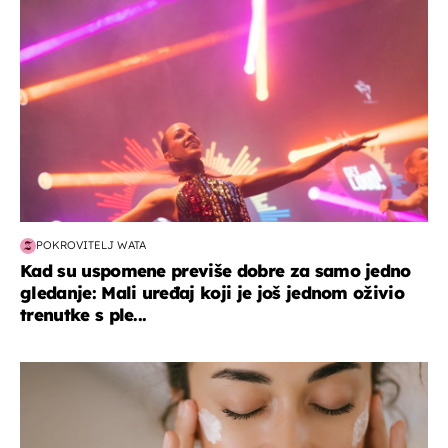
POKROVITELJ WATA
Kad su uspomene previše dobre za samo jedno
gledanje: Mali uređaj koji je još jednom oživio
trenutke s ple...
moda & ljepota