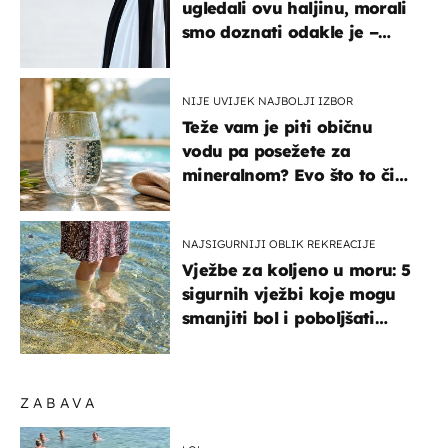
ugledali ovu haljinu, morali
smo doznati odakle je –
košta samo 18 eura
NIJE UVIJEK NAJBOLJI IZBOR
Teže vam je piti običnu
vodu pa posežete za
mineralnom? Evo što to čini
organizmu
NAJSIGURNIJI OBLIK REKREACIJE
Vježbe za koljeno u moru: 5
sigurnih vježbi koje mogu
smanjiti bol i poboljšati
pokretljivost
ZABAVA