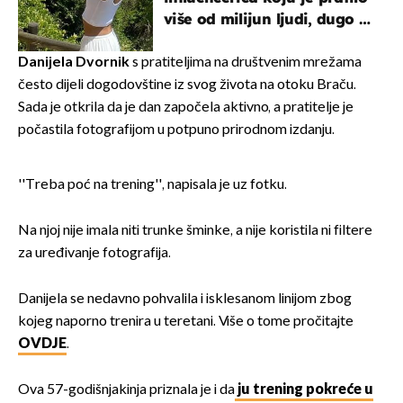
više od milijun ljudi, dugo se
borila s opakom bolesti
Danijela Dvornik
s pratiteljima na društvenim mrežama
često dijeli dogodovštine iz svog života na otoku Braču.
Sada je otkrila da je dan započela aktivno, a pratitelje je
počastila fotografijom u potpuno prirodnom izdanju.
''Treba poć na trening'', napisala je uz fotku.
Na njoj nije imala niti trunke šminke, a nije koristila ni filtere
za uređivanje fotografija.
Danijela se nedavno pohvalila i isklesanom linijom zbog
kojeg naporno trenira u teretani. Više o tome pročitajte
OVDJE
.
Ova 57-godišnjakinja priznala je i da
ju trening pokreće u