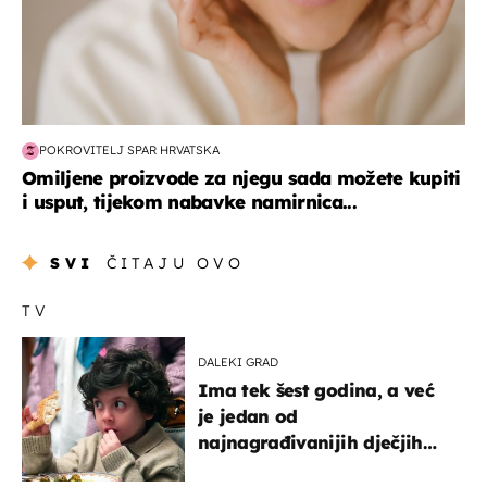
POKROVITELJ SPAR HRVATSKA
Omiljene proizvode za njegu sada možete kupiti
i usput, tijekom nabavke namirnica...
SVI
ČITAJU OVO
TV
DALEKI GRAD
Ima tek šest godina, a već
je jedan od
najnagrađivanijih dječjih
glumaca