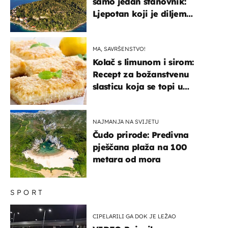
samo jedan stanovnik:
Ljepotan koji je diljem
svijeta poznat po svojem
"bijelom zlatu"
MA, SAVRŠENSTVO!
Kolač s limunom i sirom:
Recept za božanstvenu
slasticu koja se topi u
ustima
NAJMANJA NA SVIJETU
Čudo prirode: Predivna
pješčana plaža na 100
metara od mora
SPORT
CIPELARILI GA DOK JE LEŽAO