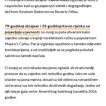
Proslavljeni modni dizajner
Calvin Klein
izgledao je dobro
raspoložen kad su ga
paparazzi
snimili s dugogodišnjim
dečkom Kevinom Bakerom na Beverly Hillsu.
79-godišnji dizajner i 33-godišnji Kevin rijetko se
pojavljuju u javnosti
, no ovog su puta uhvaćeni kako
zajedno uživaju u kupnji i na intimnom ručku u popularnom
Mauro's Cafeu. Par je izgledao opušteno u tamnim odjevnim
kombinacijama, a od znatiželjnih su se pogleda pokušali
sakriti iza tamnih naočala.
O svojoj se vezi nikada nisu javno oglasili, ali strani mediji
prenose da su zajedno već nekoliko godina. Iako ne vole
izlaske na javna mjesta, dosad su bili viđeni na romantičnim
večerama i na tek nekoliko društvenih događanja. Jedno od
njih bila je gala večer Američkog baletnog kazališta 2016.
godine.