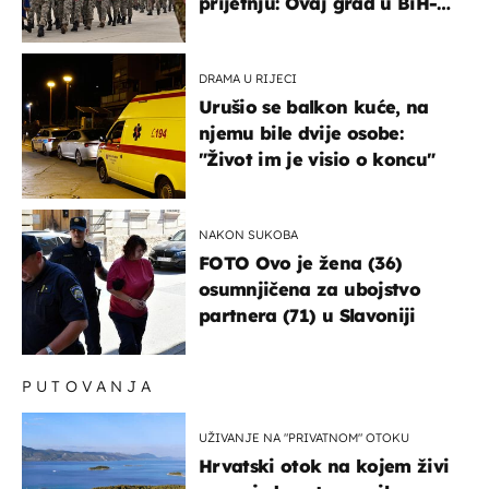
prijetnju: Ovaj grad u BiH-u
bi mogao biti žarište
DRAMA U RIJECI
Urušio se balkon kuće, na
njemu bile dvije osobe:
"Život im je visio o koncu"
NAKON SUKOBA
FOTO Ovo je žena (36)
osumnjičena za ubojstvo
partnera (71) u Slavoniji
PUTOVANJA
UŽIVANJE NA "PRIVATNOM" OTOKU
Hrvatski otok na kojem živi