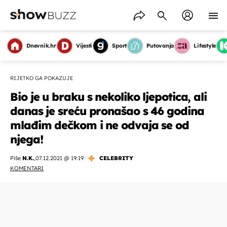
Dnevnik.hr
Vijesti
Sport
Putovanja
Lifestyle
RIJETKO GA POKAZUJE
Bio je u braku s nekoliko ljepotica, ali
danas je sreću pronašao s 46 godina
mlađim dečkom i ne odvaja se od
njega!
Piše
N.K.
,
07.12.2021 @ 19:19
CELEBRITY
KOMENTARI
OMOGUĆI OBAVIJESTI