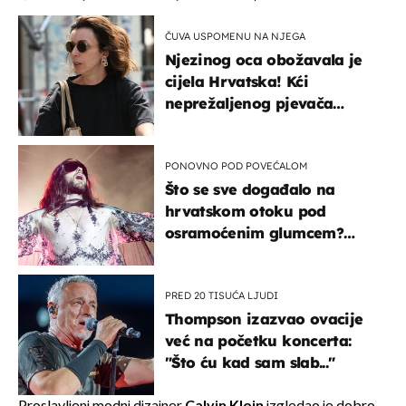
ČUVA USPOMENU NA NJEGA
Njezinog oca obožavala je
cijela Hrvatska! Kći
neprežaljenog pjevača
projurila špicom na dva
kotača
PONOVNO POD POVEĆALOM
Što se sve događalo na
hrvatskom otoku pod
osramoćenim glumcem?
Bizarni prizori i danas
izazivaju nevjericu
PRED 20 TISUĆA LJUDI
Thompson izazvao ovacije
već na početku koncerta:
"Što ću kad sam slab..."