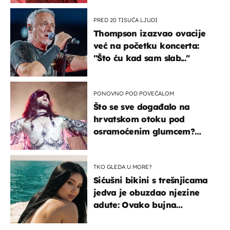
PRED 20 TISUĆA LJUDI
Thompson izazvao ovacije
već na početku koncerta:
"Što ću kad sam slab..."
PONOVNO POD POVEĆALOM
Što se sve događalo na
hrvatskom otoku pod
osramoćenim glumcem?
Bizarni prizori i danas
izazivaju nevjericu
TKO GLEDA U MORE?
Sićušni bikini s trešnjicama
jedva je obuzdao njezine
adute: Ovako bujna
Slavonka uživa na Jadranu