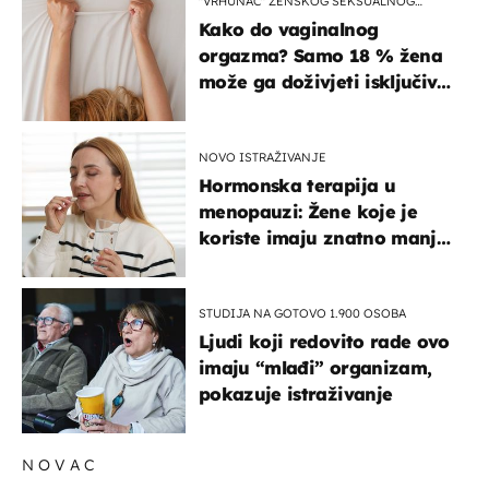
"VRHUNAC" ŽENSKOG SEKSUALNOG
ISKUSTVA
Kako do vaginalnog
orgazma? Samo 18 % žena
može ga doživjeti isključivo
na ovaj način
NOVO ISTRAŽIVANJE
Hormonska terapija u
menopauzi: Žene koje je
koriste imaju znatno manji
rizik od ovoga
STUDIJA NA GOTOVO 1.900 OSOBA
Ljudi koji redovito rade ovo
imaju “mlađi” organizam,
pokazuje istraživanje
NOVAC