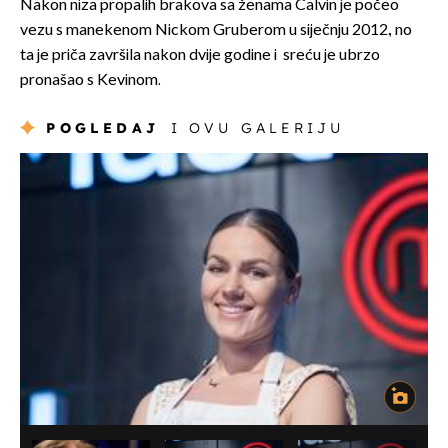
Nakon niza propalih brakova sa ženama Calvin je počeo
vezu s manekenom Nickom Gruberom u siječnju 2012., no
ta je priča završila nakon dvije godine i sreću je ubrzo
pronašao s Kevinom.
POGLEDAJ
I OVU GALERIJU