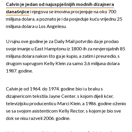
Calvin je jedan od najuspješnijih modnih dizajnera
današnjice
i njegova se imovina procjenjuje na oko 700
milijuna dolara, a poznato je i da posjeduje kuću vrijednu 25
milijuna dolara u Los Angelesu.
U rujnu ove godine je za Daily Mail potvrdio da je prodao
svoje imanje u East Hamptonu iz 1800-ih za nevjerojatnih 85
milijuna dolara nakon što ga je kupio, a zatim i preuredio, s
drugom suprugom Kelly Klein za samo 3,6 milijuna dolara
1987. godine.
Calvin je od 1964. do 1974. godine bio i u braku s
dizajnericom tekstila Jayne Center, s kojom dijeli kćer,
televizijsku producenticu Marci Klein, a 1986. godine oženio
se sa svojom asistenticom Kelly Rector, s kojom je bio sve
dok se nisu razveli 2006. godine.