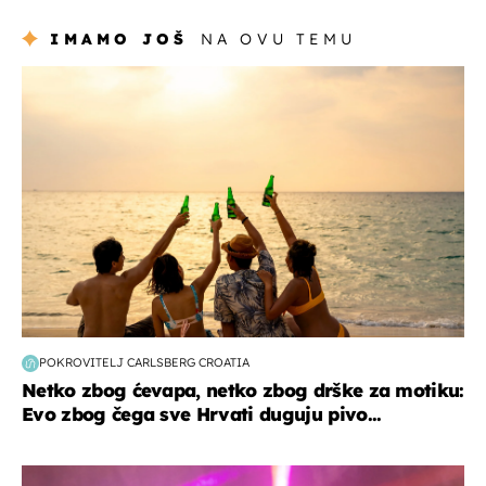
IMAMO JOŠ
NA OVU TEMU
zanimljivosti
POKROVITELJ CARLSBERG CROATIA
Netko zbog ćevapa, netko zbog drške za motiku:
Evo zbog čega sve Hrvati duguju pivo...
kultura & zabava