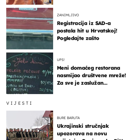
ZANIMLJIVO
Registracija iz SAD-a
postala hit u Hrvatskoj!
Pogledajte zašto
UPS!
Meni domaćeg restorana
nasmijao društvene mreže!
Za sve je zaslužan
urnebesan naziv jela
VIJESTI
BURE BARUTA
Ukrajinski stručnjak
upozorava na novu