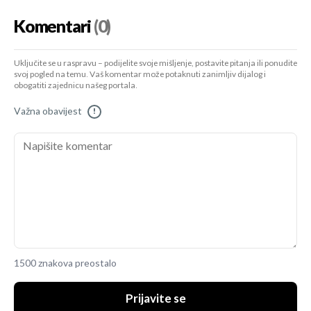
Komentari
(0)
Uključite se u raspravu – podijelite svoje mišljenje, postavite pitanja ili ponudite
svoj pogled na temu. Vaš komentar može potaknuti zanimljiv dijalog i
obogatiti zajednicu našeg portala.
Važna obavijest
!
1500 znakova preostalo
Prijavite se