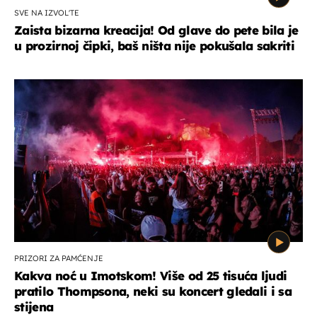
SVE NA IZVOL'TE
Zaista bizarna kreacija! Od glave do pete bila je
u prozirnoj čipki, baš ništa nije pokušala sakriti
PRIZORI ZA PAMĆENJE
Kakva noć u Imotskom! Više od 25 tisuća ljudi
pratilo Thompsona, neki su koncert gledali i sa
stijena