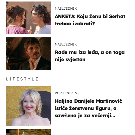
NASLJEDNIK
ANKETA: Koju ženu bi Serhat
trebao izabrati?
NASLJEDNIK
Rade mu iza leđa, a on toga
nije svjestan
LIFESTYLE
POPUT SIRENE
Haljina Danijele Martinović
ističe ženstvenu figuru, a
savršena je za večernji
izlazak na moru