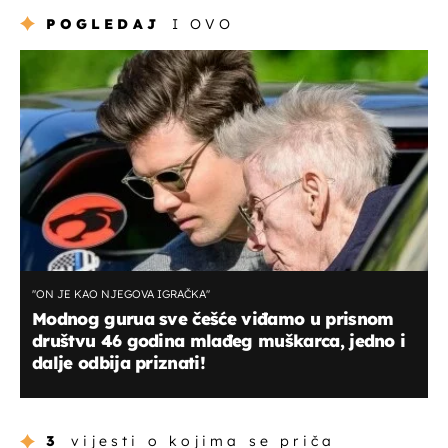
POGLEDAJ
I OVO
''ON JE KAO NJEGOVA IGRAČKA''
Modnog gurua sve češće viđamo u prisnom
društvu 46 godina mlađeg muškarca, jedno i
dalje odbija priznati!
3
vijesti o kojima se priča