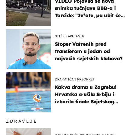
VIDEO Pojavila se nova
snimka tučnjave BBB-a i
Torcide: "Je*ote, pa ubit će
ga!"
STIŽE KAPETANU?
Stoper Vatrenih pred
transferom u jedan od
najvećih svjetskih klubova?
DRAMATIČAN PREOKRET
Kakva drama u Zagrebu!
Hrvatska srušila Srbiju i
izborila finale Svjetskog
prvenstva
ZDRAVLJE