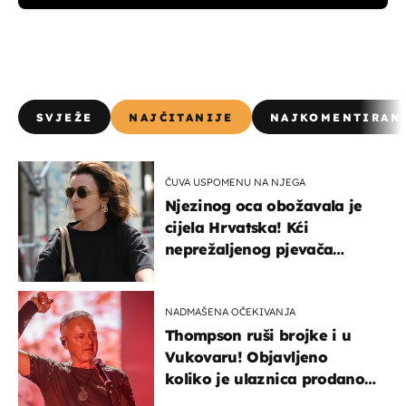
SVJEŽE
NAJČITANIJE
NAJKOMENTIRAN
ČUVA USPOMENU NA NJEGA
Njezinog oca obožavala je
cijela Hrvatska! Kći
neprežaljenog pjevača
projurila špicom na dva
kotača
NADMAŠENA OČEKIVANJA
Thompson ruši brojke i u
Vukovaru! Objavljeno
koliko je ulaznica prodano
u kratkom vremenu