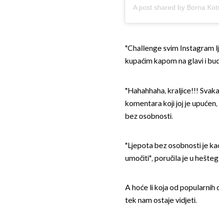
A post shared by Borna Ko
"Challenge svim Instagram lj
kupaćim kapom na glavi i budi
"Hahahhaha, kraljice!!! Svaka
komentara koji joj je upućen, 
bez osobnosti.
"Ljepota bez osobnosti je ka
umočiti", poručila je u hešteg 
A hoće li koja od popularnih 
tek nam ostaje vidjeti.