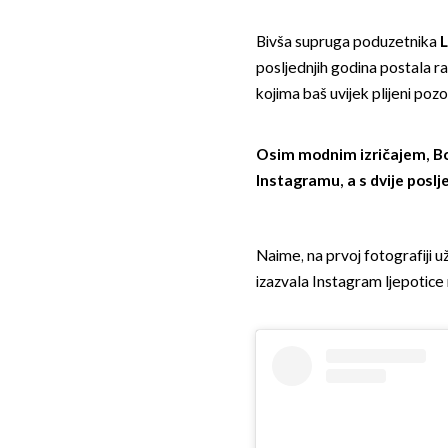
Bivša supruga poduzetnika
L
posljednjih godina postala 
kojima baš uvijek plijeni poz
O
sim modnim izričajem, Bo
Instagramu, a s dvije poslj
Naime, na prvoj fotografiji u
izazvala Instagram ljepotice 