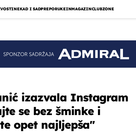
IVOSTI
NEKAD I SAD
PREPORUKE
INMAGAZIN
CLUBZONE
nić izazvala Instagram
ajte se bez šminke i
te opet najljepša"