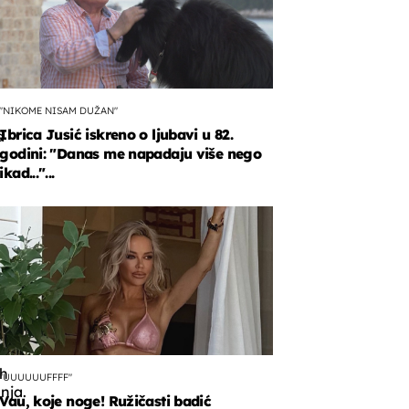
"NIKOME NISAM DUŽAN"
Ibrica Jusić iskreno o ljubavi u 82.
a
godini: "Danas me napadaju više nego
ikad..."...
njih
h
"UUUUUUFFFF"
nja.
Vau, koje noge! Ružičasti badić