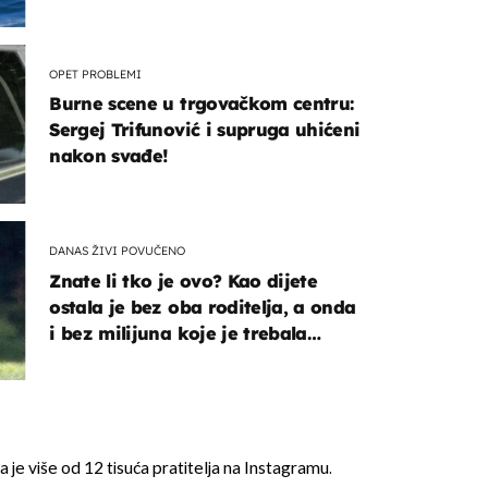
OPET PROBLEMI
Burne scene u trgovačkom centru:
Sergej Trifunović i supruga uhićeni
nakon svađe!
DANAS ŽIVI POVUČENO
Znate li tko je ovo? Kao dijete
ostala je bez oba roditelja, a onda
i bez milijuna koje je trebala
naslijediti
 je više od 12 tisuća pratitelja na Instagramu.