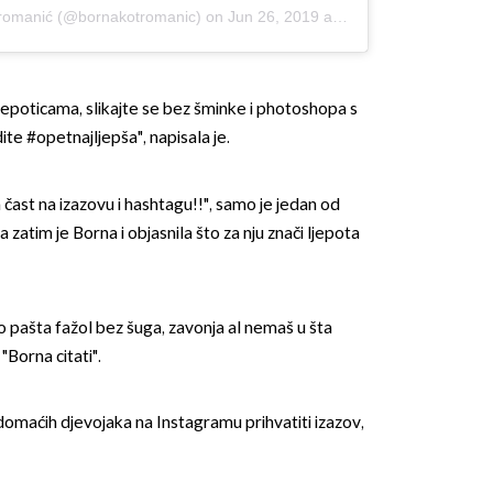
tromanić (@bornakotromanic)
on
Jun 26, 2019 at 5:28am PDT
epoticama, slikajte se bez šminke i photoshopa s
te #opetnajljepša", napisala je.
 čast na izazovu i hashtagu!!", samo je jedan od
a zatim je Borna i objasnila što za nju znači ljepota
o pašta fažol bez šuga, zavonja al nemaš u šta
"Borna citati".
domaćih djevojaka na Instagramu prihvatiti izazov,