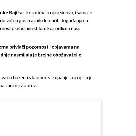
uke Rajića
s kojim ima trojicu sinova, i sama je
rado viđen gost raznih domaćih događanja na
ornost osebujnim stilom koji odlično nosi.
rna privlači pozornost i objavama na
OMOGUĆI OBAVIJESTI
ednje nasmijala je brojne obožavatelje
.
živa na bazenu s kapom za kupanje, a u opisu je
na zanimljiv potez.