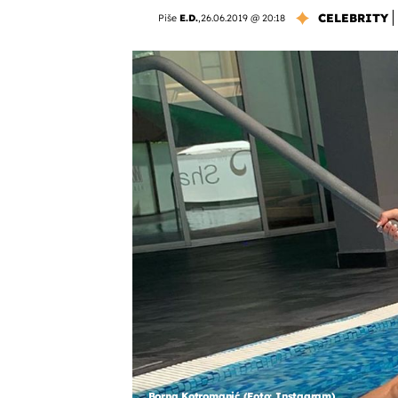
CELEBRITY
Piše
E.D.
,
26.06.2019 @ 20:18
Borna Kotromanić (Foto: Instagram)