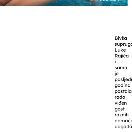
Bivša
suprug
Luke
Rajića
i
sama
je
posljed
godina
postala
rado
viđen
gost
raznih
domaći
događa