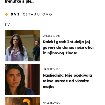
trenutke s ple...
SVI
ČITAJU OVO
TV
DALEKI GRAD
Daleki grad: Intuicija joj
govori da danas neće otići
iz njihovog života
NASLJEDNIK
Nasljednik: Nije očekivala
takve uvrede od vlastite
majke
NASLJEDNIK