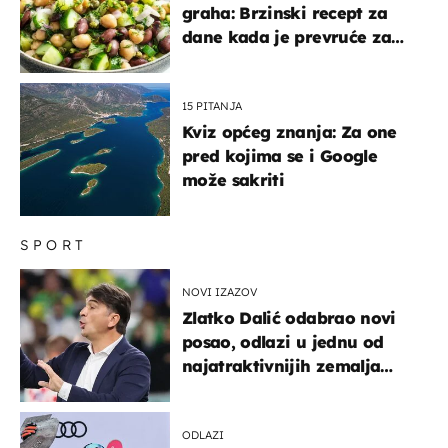
graha: Brzinski recept za
dane kada je prevruće za
kuhanje
15 PITANJA
Kviz općeg znanja: Za one
pred kojima se i Google
može sakriti
SPORT
NOVI IZAZOV
Zlatko Dalić odabrao novi
posao, odlazi u jednu od
najatraktivnijih zemalja
svijeta
ODLAZI