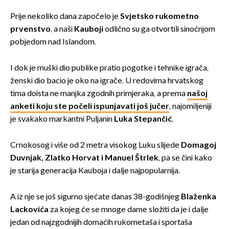
Prije nekoliko dana započelo je
Svjetsko rukometno
prvenstvo
, a naši
Kauboji
odlično su ga otvortili sinoćnjom
pobjedom nad Islandom.
I dok je muški dio publike pratio pogotke i tehnike igrača,
ženski dio bacio je oko na igrače. U redovima hrvatskog
tima doista ne manjka zgodnih primjeraka, a prema
našoj
anketi koju ste počeli ispunjavati još jučer
, najomiljeniji
je svakako markantni Puljanin
Luka Stepančić
.
Crnokosog i više od 2 metra visokog Luku slijede
Domagoj
Duvnjak, Zlatko Horvat i Manuel Štrlek
, pa se čini kako
je starija generacija Kauboja i dalje najpopularnija.
A iz nje se još sigurno sjećate danas 38-godišnjeg
Blaženka
Lackovića
za kojeg će se mnoge dame složiti da je i dalje
jedan od najzgodnijih domaćih rukometaša i sportaša