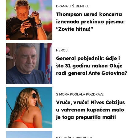
DRAMA U ŠIBENIKU
Thompson usred koncerta
iznenada prekinuo pjesmu:
"Zovite hitnu!"
HEROJ
General pobjednik: Gdje i
što 31 godinu nakon Oluje
radi general Ante Gotovina?
S MORA POSLALA POZDRAVE
Vruće, vruće! Nives Celzijus
u vatrenom kupaćem malo
je toga prepustila mašti