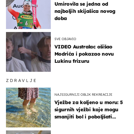
Umirovila se jedna od
najboljih skijašica novog
doba
SVE OBJAVIO
VIDEO Australac ošišao
Modrića i pokazao novu
Lukinu frizuru
ZDRAVLJE
NAJSIGURNIJI OBLIK REKREACIJE
Vježbe za koljeno u moru: 5
sigurnih vježbi koje mogu
smanjiti bol i poboljšati
pokretljivost