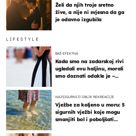
Želi da njih troje sretno
žive, a nije ni svjesna da ga
je odavno izgubila
LIFESTYLE
BAŠ EFEKTNA
Kada smo na zadarskoj rivi
ugledali ovu haljinu, morali
smo doznati odakle je –
košta samo 18 eura
NAJSIGURNIJI OBLIK REKREACIJE
Vježbe za koljeno u moru: 5
sigurnih vježbi koje mogu
smanjiti bol i poboljšati
pokretljivost