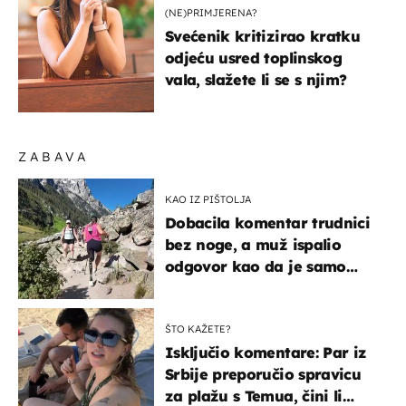
(NE)PRIMJERENA?
Svećenik kritizirao kratku
odjeću usred toplinskog
vala, slažete li se s njim?
ZABAVA
KAO IZ PIŠTOLJA
Dobacila komentar trudnici
bez noge, a muž ispalio
odgovor kao da je samo
čekao…
ŠTO KAŽETE?
Isključio komentare: Par iz
Srbije preporučio spravicu
za plažu s Temua, čini li