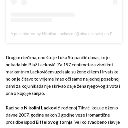
A post shared by Nikolina Lackovic (@ninalackovic)
on
Feb 2, 2018 at 11:55am PST
Drugim riječima, ono što je Luka Stepančić danas, to je
nekada bio Blaž Lacković. Za 197 centimetara visokim i
markantnim Lackovićem uzdisale su žene diljem Hrvatske,
no on je čitavo to vrijeme imao oči samo na jednoj posebnoj
dami za koju nikada nije skrivao da je žena njegovog života i
ona o kojoj je sanjao.
Radi se o
Nikolini Lacković
, rođenoj Tikvić, koju je oženio
davne 2007. godine nakon 3 godine veze i romantične
prosidbe ispod
Eiffelovog tornja
. Veliko svadbeno slavlje