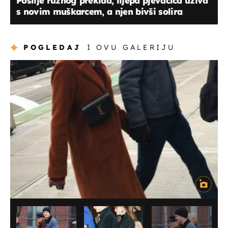
Poslije ružnog prekida, lijepa pjevačica uživa
s novim muškarcem, a njen bivši solira
POGLEDAJ
I OVU GALERIJU