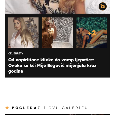
+
2
CELEBRITY
Od napirlitane klinke do vamp ljepotice:
Ovako se kći Mije Begović mijenjala kroz
godine
POGLEDAJ
I OVU GALERIJU