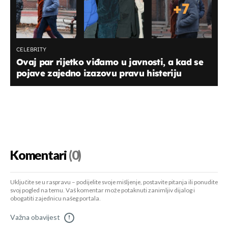
+
7
CELEBRITY
Ovaj par rijetko viđamo u javnosti, a kad se
pojave zajedno izazovu pravu histeriju
Komentari
(0)
Uključite se u raspravu – podijelite svoje mišljenje, postavite pitanja ili ponudite
svoj pogled na temu. Vaš komentar može potaknuti zanimljiv dijalog i
obogatiti zajednicu našeg portala.
Važna obavijest
!