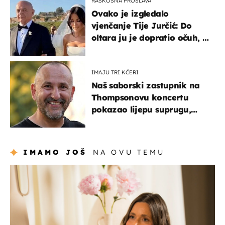
RASKOŠNA PROSLAVA
Ovako je izgledalo
vjenčanje Tije Jurčić: Do
oltara ju je dopratio očuh, a
slavilo se uz Olivera i Rozgu
IMAJU TRI KĆERI
Naš saborski zastupnik na
Thompsonovu koncertu
pokazao lijepu suprugu,
koja godinama izbjegava
javnost
IMAMO JOŠ
NA OVU TEMU
moda & ljepota