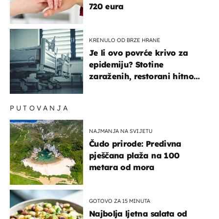
720 eura
KRENULO OD BRZE HRANE
Je li ovo povrće krivo za
epidemiju? Stotine
zaraženih, restorani hitno
povukli proizvod
PUTOVANJA
NAJMANJA NA SVIJETU
Čudo prirode: Predivna
pješčana plaža na 100
metara od mora
GOTOVO ZA 15 MINUTA
Najbolja ljetna salata od