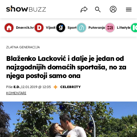
Dnevnik.hr
Vijesti
Sport
Putovanja
Lifestyle
ZLATNA GENERACIJA
Blaženko Lacković i dalje je jedan od
najzgodnijih domaćih sportaša, no za
njega postoji samo ona
Piše
E.D.
,
12.01.2019 @ 12:05
CELEBRITY
KOMENTARI
OMOGUĆI OBAVIJESTI