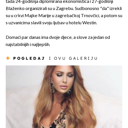
tada 24-godišnja diplomirana ekonomistica i 27-godišnji
Blaženko organizirali su u Zagrebu. Sudbonosno "da" izrekli
su u crkvi Majke Marije u zagrebačkoj Trnovčici, a potom su
s uzvanicima slavili svoju ljubav u hotelu Westin.
Domaći par danas ima dvoje djece, a slove za jedan od
najstabilnijih i najljepših.
POGLEDAJ
I OVU GALERIJU