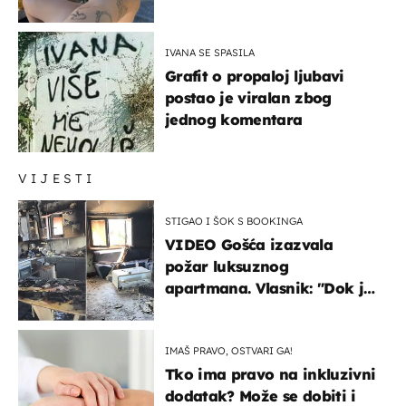
vam se ovo sigurnim?
IVANA SE SPASILA
Grafit o propaloj ljubavi
postao je viralan zbog
jednog komentara
VIJESTI
STIGAO I ŠOK S BOOKINGA
VIDEO Gošća izazvala
požar luksuznog
apartmana. Vlasnik: "Dok je
gorjelo, smijali su se, pili i
pokazivali mi srednji prst"
IMAŠ PRAVO, OSTVARI GA!
Tko ima pravo na inkluzivni
dodatak? Može se dobiti i