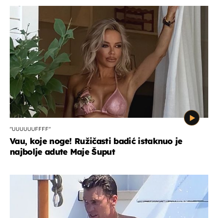
"UUUUUUFFFF"
Vau, koje noge! Ružičasti badić istaknuo je
najbolje adute Maje Šuput