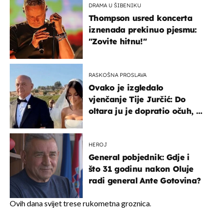
DRAMA U ŠIBENIKU
Thompson usred koncerta
iznenada prekinuo pjesmu:
"Zovite hitnu!"
RASKOŠNA PROSLAVA
Ovako je izgledalo
vjenčanje Tije Jurčić: Do
oltara ju je dopratio očuh, a
slavilo se uz Olivera i Rozgu
HEROJ
General pobjednik: Gdje i
što 31 godinu nakon Oluje
radi general Ante Gotovina?
Ovih dana svijet trese rukometna groznica.