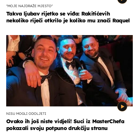
"MOJE NAJDRAŽE MJESTO"
Takva ljubav rijetko se viđa: Rakitićevih
nekoliko riječi otkrilo je koliko mu znači Raquel
NISU MOGLI ODOLJETI
Ovako ih još niste vidjeli! Suci iz MasterChefa
pokazali svoju potpuno drukčiju stranu