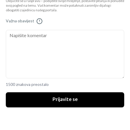
Uključite se u raspravu – podijelite svoje mišljenje, postavite pitanja ili ponudite
svoj pogled na temu. Vaš komentar može potaknuti zanimljiv dijalog i
obogatiti zajednicu našeg portala.
Važna obavijest
!
1500 znakova preostalo
Prijavite se