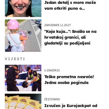
Jedan detalj s mora može
vam otkriti puno o
prijateljima
ZAMJERATE LI JOJ?
"Koja kuja…": Snašla se na
hrvatskoj granici, ali
gledatelji su podijeljeni
VIJESTI
U ZAGORJU
Teška prometna nesreća!
Jedna osoba poginula
ČESTITAMO!
Izvučen je Eurojackpot od