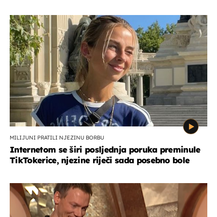
MILIJUNI PRATILI NJEZINU BORBU
Internetom se širi posljednja poruka preminule
TikTokerice, njezine riječi sada posebno bole