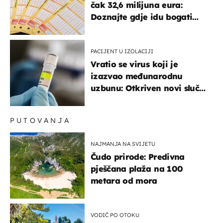
čak 32,6 milijuna eura:
Doznajte gdje idu bogati
dobitci u Hrvatskoj
PACIJENT U IZOLACIJI
Vratio se virus koji je
izazvao međunarodnu
uzbunu: Otkriven novi slučaj
u Europi
PUTOVANJA
NAJMANJA NA SVIJETU
Čudo prirode: Predivna
pješčana plaža na 100
metara od mora
VODIČ PO OTOKU