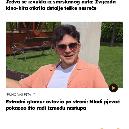
Jedva se izvukla iz smrskanog auta: Zvijezda
kino-hita otkrila detalje teške nesreće
"PUNO VAS PITA..."
Estradni glamur ostavio po strani: Mladi pjevač
pokazao što radi između nastupa