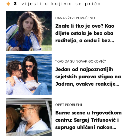
3
vijesti o kojima se priča
DANAS ŽIVI POVUČENO
Znate li tko je ovo? Kao
dijete ostala je bez oba
roditelja, a onda i bez
milijuna koje je trebala
naslijediti
"KAO DA SU NOVAK ĐOKOVIĆ"
Jedan od najpoznatijih
svjetskih parova stigao na
Jadran, ovakve reakcije
vjerojatno nisu očekivali
OPET PROBLEMI
Burne scene u trgovačkom
centru: Sergej Trifunović i
supruga uhićeni nakon
svađe!