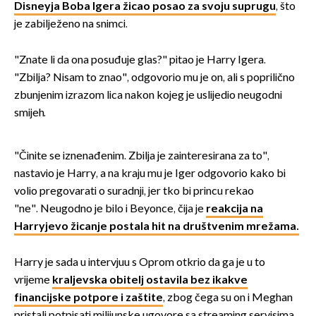
Disneyja Boba Igera žicao posao za svoju suprugu
, što
je zabilježeno na snimci.
"Znate li da ona posuđuje glas?" pitao je Harry Igera.
"Zbilja? Nisam to znao", odgovorio mu je on, ali s poprilično
zbunjenim izrazom lica nakon kojeg je uslijedio neugodni
smijeh.
"Činite se iznenađenim. Zbilja je zainteresirana za to",
nastavio je Harry, a na kraju mu je Iger odgovorio kako bi
volio pregovarati o suradnji, jer tko bi princu rekao
"ne". Neugodno je bilo i Beyonce, čija je
reakcija na
Harryjevo žicanje postala hit na društvenim mrežama.
Harry je sada u intervjuu s Oprom otkrio da ga je u to
vrijeme
kraljevska obitelj ostavila bez ikakve
financijske potpore i zaštite
, zbog čega su on i Meghan
pristali potpisati milijunske ugovore sa streaming servisima