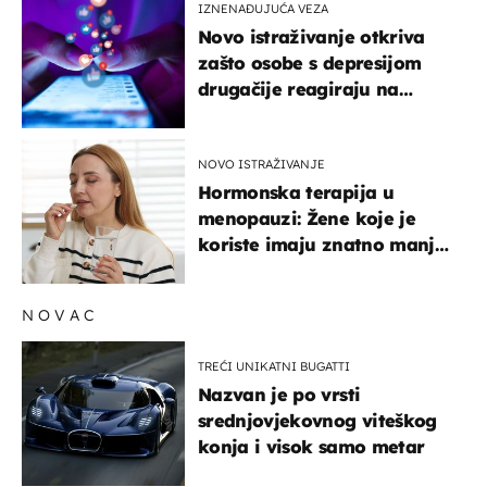
IZNENAĐUJUĆA VEZA
Novo istraživanje otkriva
zašto osobe s depresijom
drugačije reagiraju na
lajkove
NOVO ISTRAŽIVANJE
Hormonska terapija u
menopauzi: Žene koje je
koriste imaju znatno manji
rizik od ovoga
NOVAC
TREĆI UNIKATNI BUGATTI
Nazvan je po vrsti
srednjovjekovnog viteškog
konja i visok samo metar