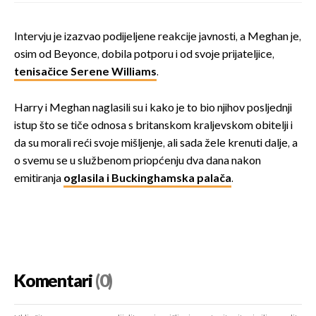
Intervju je izazvao podijeljene reakcije javnosti, a Meghan je,
osim od Beyonce, dobila potporu i od svoje prijateljice,
tenisačice Serene Williams
.
Harry i Meghan naglasili su i kako je to bio njihov posljednji
istup što se tiče odnosa s britanskom kraljevskom obitelji i
da su morali reći svoje mišljenje, ali sada žele krenuti dalje, a
o svemu se u službenom priopćenju dva dana nakon
emitiranja
oglasila i Buckinghamska palača
.
Komentari
(0)