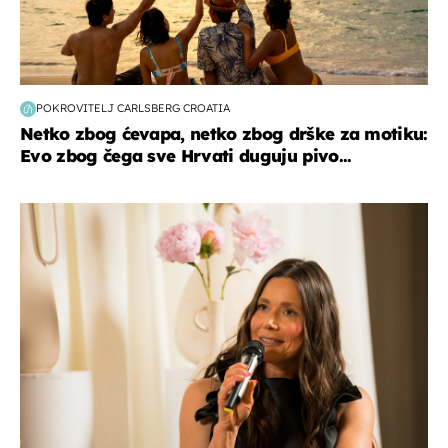
POKROVITELJ CARLSBERG CROATIA
Netko zbog ćevapa, netko zbog drške za motiku:
Evo zbog čega sve Hrvati duguju pivo...
moda & ljepota