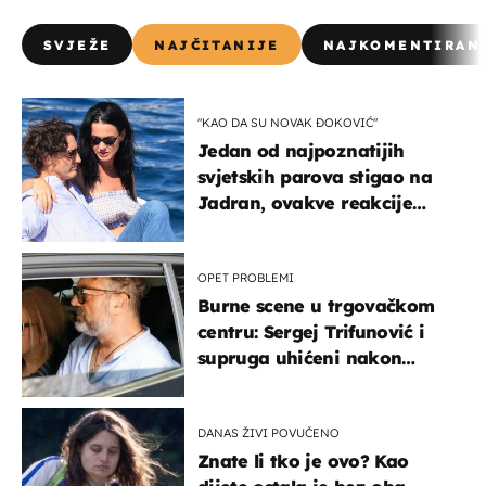
SVJEŽE
NAJČITANIJE
NAJKOMENTIRAN
"KAO DA SU NOVAK ĐOKOVIĆ"
Jedan od najpoznatijih
svjetskih parova stigao na
Jadran, ovakve reakcije
vjerojatno nisu očekivali
OPET PROBLEMI
Burne scene u trgovačkom
centru: Sergej Trifunović i
supruga uhićeni nakon
svađe!
DANAS ŽIVI POVUČENO
Znate li tko je ovo? Kao