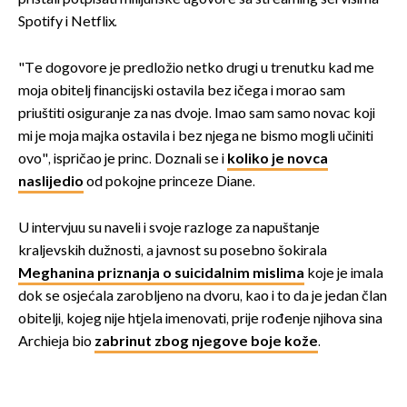
Spotify i Netflix.
"Te dogovore je predložio netko drugi u trenutku kad me
moja obitelj financijski ostavila bez ičega i morao sam
priuštiti osiguranje za nas dvoje. Imao sam samo novac koji
mi je moja majka ostavila i bez njega ne bismo mogli učiniti
ovo", ispričao je princ. Doznali se i
koliko je novca
naslijedio
od pokojne princeze Diane.
U intervjuu su naveli i svoje razloge za napuštanje
kraljevskih dužnosti, a javnost su posebno šokirala
Meghanina priznanja o suicidalnim mislima
koje je imala
dok se osjećala zarobljeno na dvoru, kao i to da je jedan član
obitelji, kojeg nije htjela imenovati, prije rođenje njihova sina
Archieja bio
zabrinut zbog njegove boje kože
.