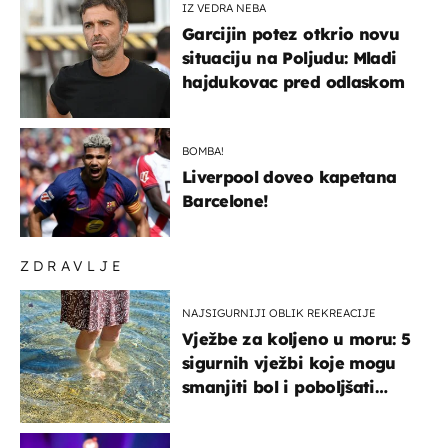
IZ VEDRA NEBA
Garcijin potez otkrio novu
situaciju na Poljudu: Mladi
hajdukovac pred odlaskom
BOMBA!
Liverpool doveo kapetana
Barcelone!
ZDRAVLJE
NAJSIGURNIJI OBLIK REKREACIJE
Vježbe za koljeno u moru: 5
sigurnih vježbi koje mogu
smanjiti bol i poboljšati
pokretljivost