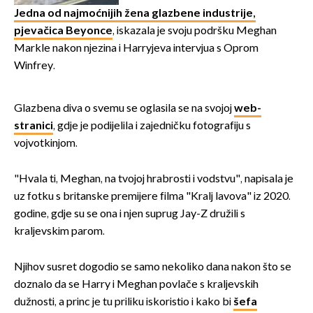
Jedna od najmoćnijih žena glazbene industrije,
pjevačica Beyonce
, iskazala je svoju podršku Meghan
Markle nakon njezina i Harryjeva intervjua s Oprom
Winfrey.
Glazbena diva o svemu se oglasila se na svojoj
web-
stranici
, gdje je podijelila i zajedničku fotografiju s
vojvotkinjom.
"Hvala ti, Meghan, na tvojoj hrabrosti i vodstvu", napisala je
uz fotku s britanske premijere filma "Kralj lavova" iz 2020.
godine, gdje su se ona i njen suprug Jay-Z družili s
kraljevskim parom.
Njihov susret dogodio se samo nekoliko dana nakon što se
doznalo da se Harry i Meghan povlače s kraljevskih
dužnosti, a princ je tu priliku iskoristio i kako bi
šefa