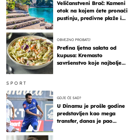
Veličanstveni Brač: Kameni
otok na kojem ćete pronaći
pustinju, predivne plaže i
uzbudljivu hranu
OBVEZNO PROBATI!
Prefina ljetna salata od
kupusa: Kremasto
savršenstvo koje najbolje
paše uz pečeno meso
SPORT
GDJE ĆE SAD?
U Dinamu je prošle godine
predstavljen kao mega
transfer, danas je pao
najniže u karijeri