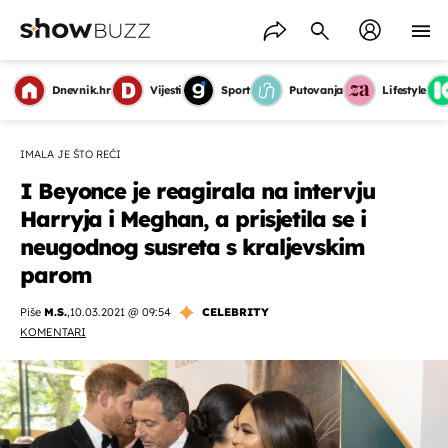
Dnevnik.hr
Vijesti
Sport
Putovanja
Lifestyle
IMALA JE ŠTO REĆI
I Beyonce je reagirala na intervju
Harryja i Meghan, a prisjetila se i
neugodnog susreta s kraljevskim
parom
Piše
M.S.
,
10.03.2021 @ 09:54
CELEBRITY
KOMENTARI
OMOGUĆI OBAVIJESTI