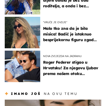
dijete ostala je bez oba
roditelja, a onda i bez
milijuna koje je trebala
naslijediti
"VRUĆE JE OVDJE"
Malo tko zna da je bila
misica! Badić je istaknuo
besprijekornu figuru zgodne
voditeljice
NOVA ZVIJEZDA NA JADRANU
Roger Federer stigao u
Hrvatsku! Za njegovu ljubav
prema našem otoku
zaslužan je jedan poznati
Hrvat
IMAMO JOŠ
NA OVU TEMU
moda & ljepota