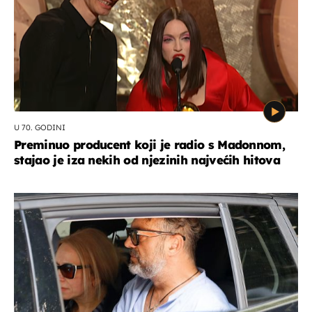
U 70. GODINI
Preminuo producent koji je radio s Madonnom,
stajao je iza nekih od njezinih najvećih hitova