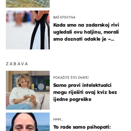
pokretljivost
BAŠ EFEKTNA
Kada smo na zadarskoj rivi
ugledali ovu haljinu, morali
smo doznati odakle je –
košta samo 18 eura
ZABAVA
POKAŽITE ŠTO ZNATE!
Samo pravi intelektualci
mogu riješiti ovaj kviz bez
ijedne pogreške
HMM…
To rade samo psihopati: