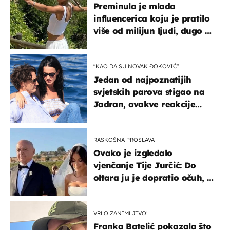
Preminula je mlada
influencerica koju je pratilo
više od milijun ljudi, dugo se
borila s opakom bolešću
"KAO DA SU NOVAK ĐOKOVIĆ"
Jedan od najpoznatijih
svjetskih parova stigao na
Jadran, ovakve reakcije
vjerojatno nisu očekivali
RASKOŠNA PROSLAVA
Ovako je izgledalo
vjenčanje Tije Jurčić: Do
oltara ju je dopratio očuh, a
slavilo se uz Olivera i Rozgu
VRLO ZANIMLJIVO!
Franka Batelić pokazala što