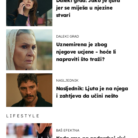
Daleki grad: Jako je ljuta
jer se miješa u njezine
stvari
DALEKI GRAD
Uznemirena je zbog
njegove ucjene - hoće li
napraviti što traži?
NASLJEDNIK
Nasljednik: Ljuta je na njega
i zahtjeva da učini nešto
LIFESTYLE
BAŠ EFEKTNA