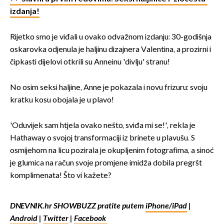
izdanja!
Rijetko smo je viđali u ovako odvažnom izdanju: 30-godišnja
oskarovka odjenula je haljinu dizajnera Valentina, a prozirni i
čipkasti dijelovi otkrili su Anneinu 'divlju' stranu!
No osim seksi haljine, Anne je pokazala i novu frizuru: svoju
kratku kosu obojala je u plavo!
'Oduvijek sam htjela ovako nešto, sviđa mi se!', rekla je
Hathaway o svojoj transformaciji iz brinete u plavušu. S
osmijehom na licu pozirala je okupljenim fotografima, a sinoć
je glumica na račun svoje promjene imidža dobila pregršt
komplimenata! Što vi kažete?
DNEVNIK.hr SHOWBUZZ pratite putem
iPhone/iPad
|
Android
|
Twitter
|
Facebook