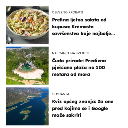
OBVEZNO PROBATI!
Prefina ljetna salata od
kupusa: Kremasto
savršenstvo koje najbolje
paše uz pečeno meso
NAJMANJA NA SVIJETU
Čudo prirode: Predivna
pješčana plaža na 100
metara od mora
15 PITANJA
Kviz općeg znanja: Za one
pred kojima se i Google
može sakriti