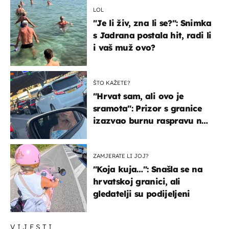
LOL
"Je li živ, zna li se?": Snimka
s Jadrana postala hit, radi li
i vaš muž ovo?
ŠTO KAŽETE?
"Hrvat sam, ali ovo je
sramota": Prizor s granice
izazvao burnu raspravu na
društvenim mrežama
ZAMJERATE LI JOJ?
"Koja kuja…": Snašla se na
hrvatskoj granici, ali
gledatelji su podijeljeni
VIJESTI