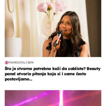
moda & ljepota
POKROVITELJ BIPA
Što je stvarno potrebno koži da zablista? Beauty
panel otvorio pitanja koja si i same često
postavljamo...
kultura & zabava