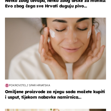
Netko zbog ćevapa, netko zbog drške za motiku:
Evo zbog čega sve Hrvati duguju pivo...
moda & ljepota
POKROVITELJ SPAR HRVATSKA
Omiljene proizvode za njegu sada možete kupiti
i usput, tijekom nabavke namirnica...