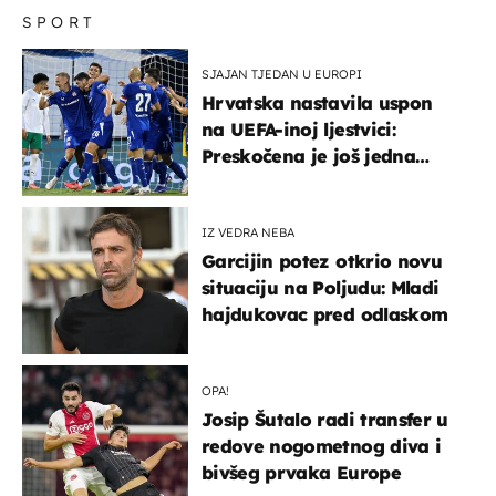
SPORT
SJAJAN TJEDAN U EUROPI
Hrvatska nastavila uspon
na UEFA-inoj ljestvici:
Preskočena je još jedna
država
IZ VEDRA NEBA
Garcijin potez otkrio novu
situaciju na Poljudu: Mladi
hajdukovac pred odlaskom
OPA!
Josip Šutalo radi transfer u
redove nogometnog diva i
bivšeg prvaka Europe