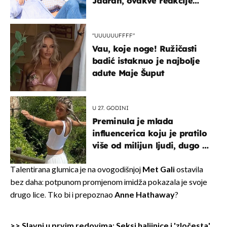
Jadran, ovakve reakcije
vjerojatno nisu očekivali
"UUUUUUFFFF"
Vau, koje noge! Ružičasti
badić istaknuo je najbolje
adute Maje Šuput
U 27. GODINI
Preminula je mlada
influencerica koju je pratilo
više od milijun ljudi, dugo se
borila s opakom bolešću
Talentirana glumica je na ovogodišnjoj
Met Gali
ostavila
bez daha: potpunom promjenom imidža pokazala je svoje
drugo lice. Tko bi i prepoznao
Anne Hathaway
?
>> Slavni u prvim redovima: Seksi haljinice i 'zločesta'