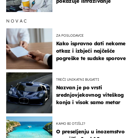
pokazuje istraživanje
NOVAC
ZA POSLODAVCE
Kako ispravno dati nekome
otkaz i izbjeći najčešće
pogreške te sudske sporove
TREĆI UNIKATNI BUGATTI
Nazvan je po vrsti
srednjovjekovnog viteškog
konja i visok samo metar
KAMO BI OTIŠLI?
O preseljenju u inozemstvo