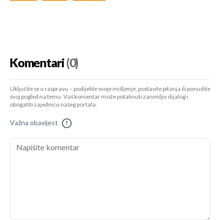
Komentari
(0)
Uključite se u raspravu – podijelite svoje mišljenje, postavite pitanja ili ponudite
svoj pogled na temu. Vaš komentar može potaknuti zanimljiv dijalog i
obogatiti zajednicu našeg portala.
Važna obavijest
!