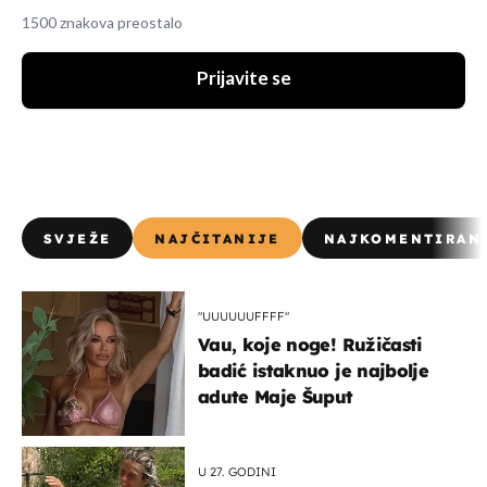
1500 znakova preostalo
Prijavite se
SVJEŽE
NAJČITANIJE
NAJKOMENTIRAN
"UUUUUUFFFF"
Vau, koje noge! Ružičasti
badić istaknuo je najbolje
adute Maje Šuput
U 27. GODINI