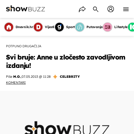
Dnevnik.hr
Vijesti
Sport
Putovanja
Lifestyle
POTPUNO DRUGAČIJA
Svi bruje: Anne u zločesto zavodljivom
izdanju!
Piše
M.O.
,
07.05.2013 @ 11:28
CELEBRITY
KOMENTARI
OMOGUĆI OBAVIJESTI