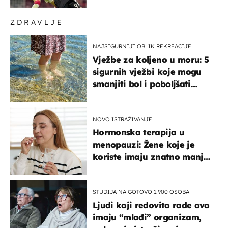
ZDRAVLJE
NAJSIGURNIJI OBLIK REKREACIJE
Vježbe za koljeno u moru: 5
sigurnih vježbi koje mogu
smanjiti bol i poboljšati
pokretljivost
NOVO ISTRAŽIVANJE
Hormonska terapija u
menopauzi: Žene koje je
koriste imaju znatno manji
rizik od ovoga
STUDIJA NA GOTOVO 1.900 OSOBA
Ljudi koji redovito rade ovo
imaju “mlađi” organizam,