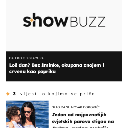
DALEKO OD GLAMURA
Loš dan? Bez šminke, okupana znojem i
crvena kao paprika
3
vijesti o kojima se priča
"KAO DA SU NOVAK ĐOKOVIĆ"
Jedan od najpoznatijih
svjetskih parova stigao na