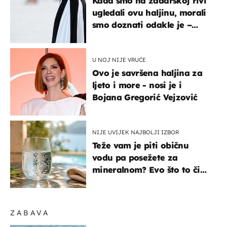
Kada smo na zadarskoj rivi
ugledali ovu haljinu, morali
smo doznati odakle je –
košta samo 18 eura
U NOJ NIJE VRUĆE
Ovo je savršena haljina za
ljeto i more - nosi je i
Bojana Gregorić Vejzović
NIJE UVIJEK NAJBOLJI IZBOR
Teže vam je piti običnu
vodu pa posežete za
mineralnom? Evo što to čini
organizmu
ZABAVA