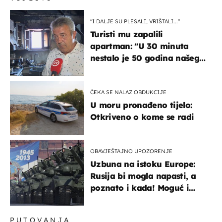
"I DALJE SU PLESALI, VRIŠTALI..."
Turisti mu zapalili
apartman: "U 30 minuta
nestalo je 50 godina našeg
života, supruga i ja ne
možemo oka sklopiti"
ČEKA SE NALAZ OBDUKCIJE
U moru pronađeno tijelo:
Otkriveno o kome se radi
OBAVJEŠTAJNO UPOZORENJE
Uzbuna na istoku Europe:
Rusija bi mogla napasti, a
poznato i kada! Moguć i
kopneni upad u članicu
NATO-a
PUTOVANJA