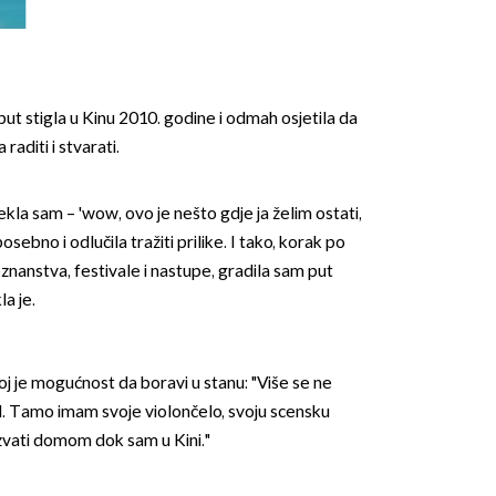
 put stigla u Kinu 2010. godine i odmah osjetila da
raditi i stvarati.
ekla sam – 'wow, ovo je nešto gdje ja želim ostati,
osebno i odlučila tražiti prilike. I tako, korak po
znanstva, festivale i nastupe, gradila sam put
a je.
oj je mogućnost da boravi u stanu: "Više se ne
el. Tamo imam svoje violončelo, svoju scensku
vati domom dok sam u Kini."