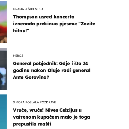
DRAMA U ŠIBENIKU
Thompson usred koncerta
iznenada prekinuo pjesmu: "Zovite
hitnu!"
HEROJ
General pobjednik: Gdje i što 31
godinu nakon Oluje radi general
Ante Gotovina?
S MORA POSLALA POZDRAVE
Vruće, vruće! Nives Celzijus u
vatrenom kupaćem malo je toga
prepustila mašti