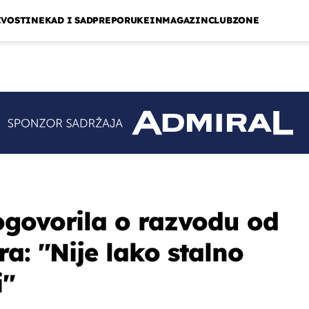
IVOSTI
NEKAD I SAD
PREPORUKE
INMAGAZIN
CLUBZONE
govorila o razvodu od
: ''Nije lako stalno
''