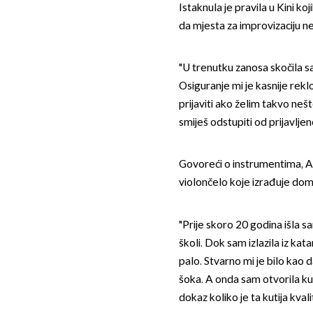
Istaknula je pravila u Kini k
da mjesta za improvizaciju n
"U trenutku zanosa skočila s
Osiguranje mi je kasnije rekl
prijaviti ako želim takvo neš
smiješ odstupiti od prijavlj
Govoreći o instrumentima, An
violončelo koje izrađuje dom
"Prije skoro 20 godina išla s
školi. Dok sam izlazila iz kat
palo. Stvarno mi je bilo kao 
šoka. A onda sam otvorila kut
dokaz koliko je ta kutija kvali