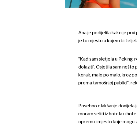
Ana je podijelila kako je prvi
je to mjesto u kojem bi željela 
"Kad sam sletjela u Peking, r
dolaziti'. Osjetila sam nešto p
korak, malo po malo, kroz po
prema tamošnjoj publici", rekl
Posebno olakšanje donijela j
moram seliti iz hotela u hot
opremu i mjesto koje mogu z