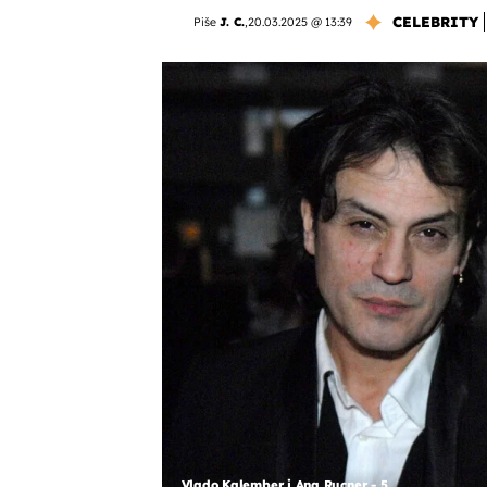
CELEBRITY
Piše
J. C.
,
20.03.2025 @ 13:39
Vlado Kalember i Ana Rucner - 5