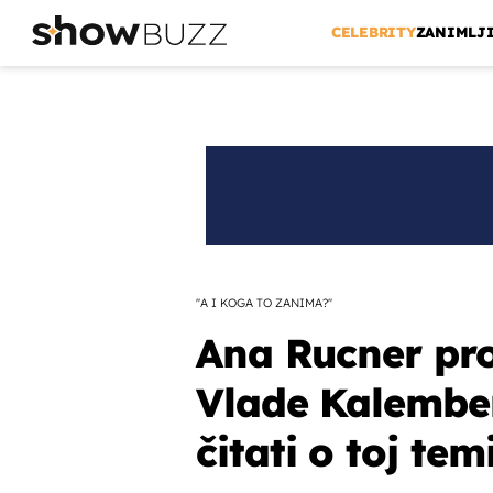
CELEBRITY
ZANIMLJ
''A I KOGA TO ZANIMA?''
Ana Rucner pro
Vlade Kalembera
čitati o toj temi