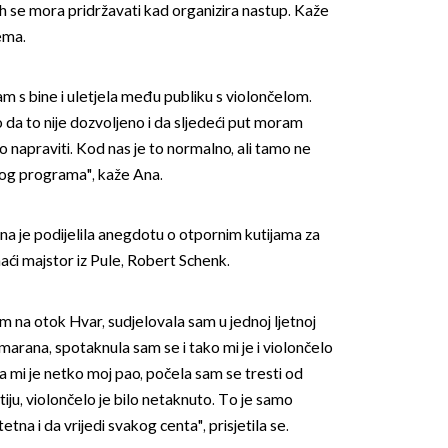
ojih se mora pridržavati kad organizira nastup. Kaže
ema.
am s bine i uletjela među publiku s violončelom.
o da to nije dozvoljeno i da sljedeći put moram
to napraviti. Kod nas je to normalno, ali tamo ne
enog programa", kaže Ana.
OMOGUĆI OBAVIJESTI
a je podijelila anegdotu o otpornim kutijama za
aći majstor iz Pule, Robert Schenk.
am na otok Hvar, sudjelovala sam u jednoj ljetnoj
amarana, spotaknula sam se i tako mi je i violončelo
da mi je netko moj pao, počela sam se tresti od
iju, violončelo je bilo netaknuto. To je samo
tetna i da vrijedi svakog centa", prisjetila se.