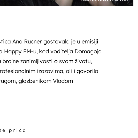
stica Ana Rucner gostovala je u emisiji
a Happy FM-u, kod voditelja Domagoja
la brojne zanimljivosti o svom životu,
rofesionalnim izazovima, ali i govorila
prugom, glazbenikom Vladom
 se priča