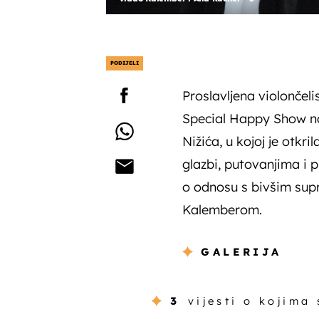
PODIJELI
Proslavljena violončeli
Special Happy Show n
Nižića, u kojoj je otkri
glazbi, putovanjima i p
o odnosu s bivšim su
Kalemberom.
GALERIJA
3
vijesti o kojima