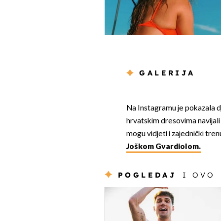
GALERIJA
Na Instagramu je pokazala dje
hrvatskim dresovima navijali 
mogu vidjeti i zajednički tren
Joškom Gvardiolom.
POGLEDAJ
I OVO