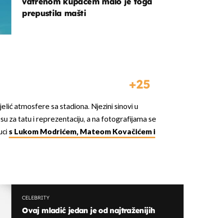
vatrenom kupaćem malo je toga
prepustila mašti
25
lić atmosfere sa stadiona. Njezini sinovi u
su za tatu i reprezentaciju, a na fotografijama se
uci
s Lukom Modrićem, Mateom Kovačićem i
CELEBRITY
Ovaj mladić jedan je od najtraženijih