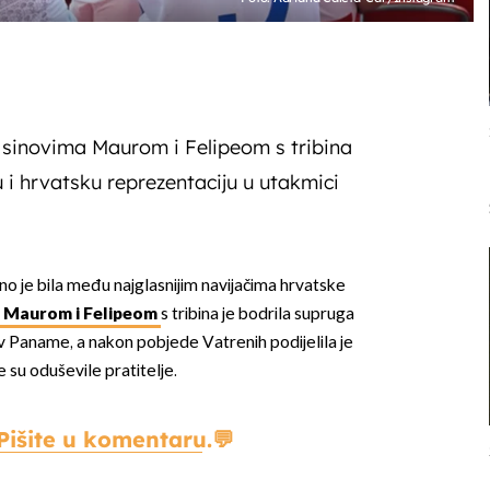
 sinovima Maurom i Felipeom s tribina
u i hrvatsku reprezentaciju u utakmici
o je bila među najglasnijim navijačima hrvatske
a Maurom i Felipeom
s tribina je bodrila supruga
 Paname, a nakon pobjede Vatrenih podijelila je
je su oduševile pratitelje.
Pišite u komentaru.