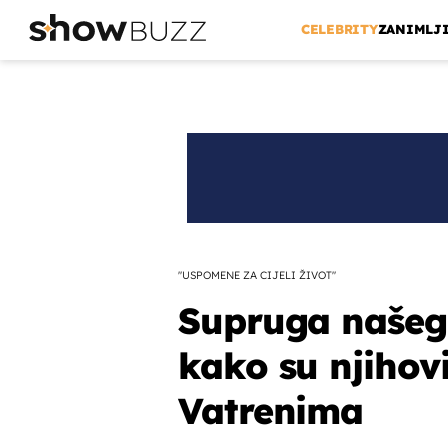
CELEBRITY
ZANIMLJ
"USPOMENE ZA CIJELI ŽIVOT"
Supruga našeg
kako su njihovi
Vatrenima