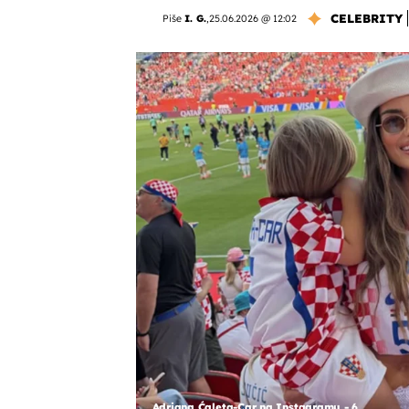
CELEBRITY
Piše
I. G.
,
25.06.2026 @ 12:02
Adriana Ćaleta-Car na Instagramu - 6