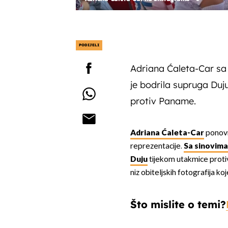
PODIJELI
Adriana Ćaleta-Car sa
je bodrila supruga Duj
protiv Paname.
Adriana Ćaleta-Car
ponovn
reprezentacije.
Sa sinovim
Duju
tijekom utakmice protiv
niz obiteljskih fotografija ko
Što mislite o temi?