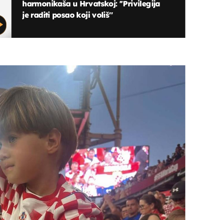
harmonikaša u Hrvatskoj: ''Privilegija
je raditi posao koji voliš''
OMOGUĆI OBAVIJESTI