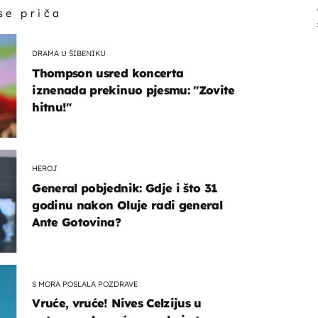
 se priča
DRAMA U ŠIBENIKU
Thompson usred koncerta
iznenada prekinuo pjesmu: "Zovite
hitnu!"
HEROJ
General pobjednik: Gdje i što 31
godinu nakon Oluje radi general
Ante Gotovina?
S MORA POSLALA POZDRAVE
Vruće, vruće! Nives Celzijus u